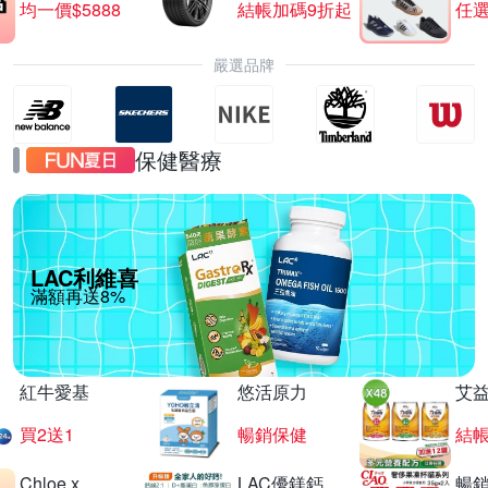
均一價$5888
結帳加碼9折起
任選
嚴選品牌
保健醫療
LAC利維喜
滿額再送8%
紅牛愛基
悠活原力
艾
買2送1
暢銷保健
結
Chloe x
LAC優鎂鈣
暢