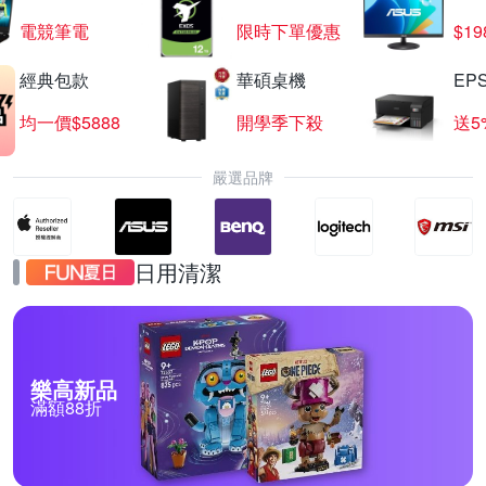
電競筆電
限時下單優惠
$19
經典包款
華碩桌機
EP
均一價$5888
開學季下殺
送5
嚴選品牌
日用清潔
樂高新品
滿額88折