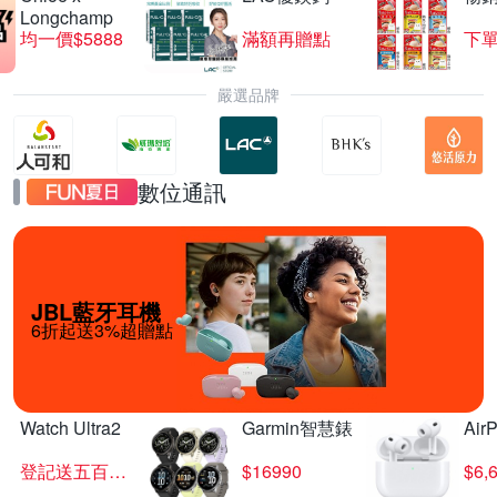
Longchamp
均一價$5888
滿額再贈點
下單
嚴選品牌
數位通訊
JBL藍牙耳機
6折起送3%超贈點
Watch Ultra2
Garmin智慧錶
Air
登記送五百超贈點
$16990
$6,