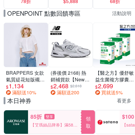
78折
$5,888
68折
$5888
OPENPOINT 點數回饋專區
活動說明
BRAPPERS 女款
(券後價 2168) 熱
【醫之方】優舒敏
氣質緹花短版襯
銷補貨款【New
益生菌複方膠囊
1,134
2,468
2,699
衫-米白
Balance】復古運
(60粒) 三入組
$2,618
$
$
$
滿額送10%
滿額送200
買就送5%
動鞋_中性_白銀
_MR530SG-D楦
本日神券
看更多
85折
$100
雙享
領
【艾瑪絲品牌券】滿580
【sat
取
享85折！
一件折$