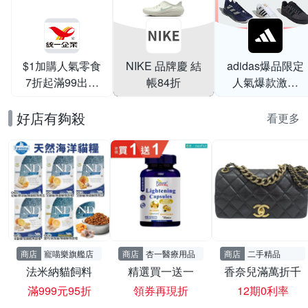
$1加購人氣零食
NIKE 品牌慶 結
adidas爆品限定
7折起滿99出貨
帳84折
人氣爆款激降
滿199打95折
$999
好店有夠殺
看更多
商店
寵喵樂旗艦店
商店
杏一醫療用品
商店
二手精品
法米納貓飼料
精選買一送一
香奈兒滿萬折千
滿999元95折
領券再現折
12期0利率