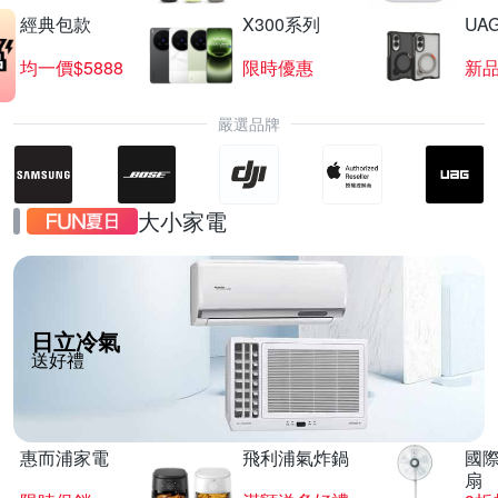
經典包款
X300系列
UAG
均一價$5888
限時優惠
新
嚴選品牌
大小家電
日立冷氣
送好禮
惠而浦家電
飛利浦氣炸鍋
國際
扇