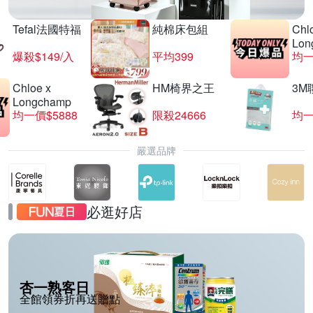
Tefal法國特福
純棉床包組
Chl
Lon
爆殺$149/入
平均399
均一
Chloe x
HM椅界之王
3M
Longchamp
均一價$5888
限殺24666
均一
嚴選品牌
必逛好店
杏一熟客日
全館領券折再送贈點