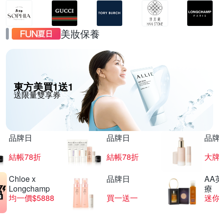
美妝保養
東方美買1送1
送限量雙享券
品牌日
品牌日
品
結帳78折
結帳78折
大
Chloe x
品牌日
AA
Longchamp
療
均一價$5888
買一送一