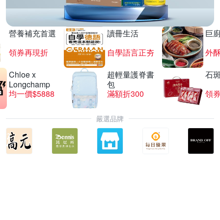
營養補充首選
讀冊生活
巨
領券再現折
自學語言正夯
外
Chloe x
超輕量護脊書
石
Longchamp
包
均一價$5888
滿額折300
領券
嚴選品牌