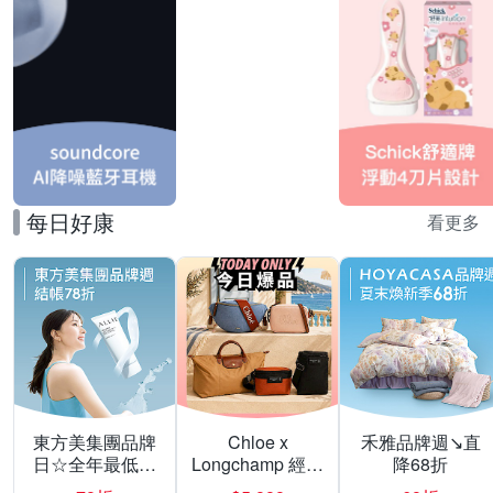
每日好康
看更多
東方美集團品牌
Chloe x
禾雅品牌週↘直
日☆全年最低▼
Longchamp 經典
降68折
激殺28折
包款均一價