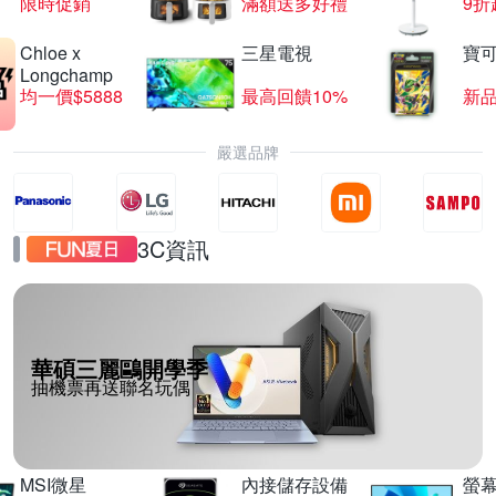
限時促銷
滿額送多好禮
9折
Chloe x
三星電視
寶
Longchamp
均一價$5888
最高回饋10%
新
嚴選品牌
3C資訊
華碩三麗鷗開學季
抽機票再送聯名玩偶
MSI微星
內接儲存設備
螢幕