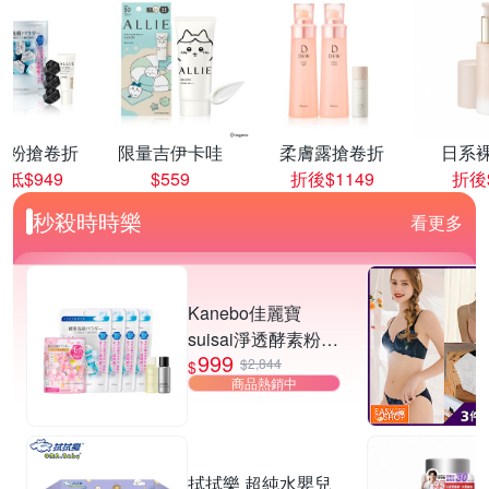
顏粉搶卷折
限量吉伊卡哇
柔膚露搶卷折
日系
低$949
$559
折後$1149
折後$
秒殺時時樂
看更多
Kanebo佳麗寶
suisai淨透酵素粉
999
綜合潔顏暢銷冠軍
$2,844
$
商品熱銷中
(95顆)▼超夯爆款
拭拭樂 超純水嬰兒