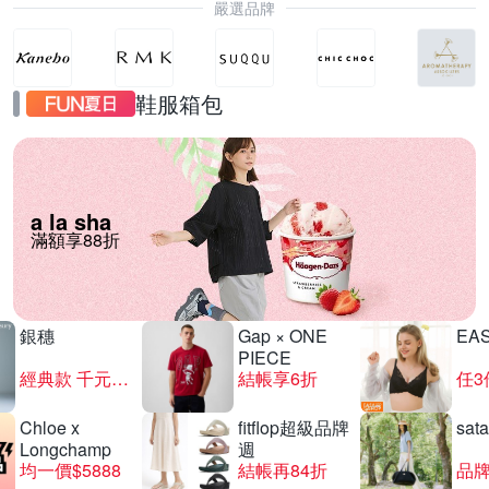
嚴選品牌
鞋服箱包
a la sha
滿額享88折
銀穗
Gap × ONE
EA
PIECE
經典款 千元有找
結帳享6折
任3
Chloe x
fitflop超級品牌
sat
Longchamp
週
均一價$5888
結帳再84折
品