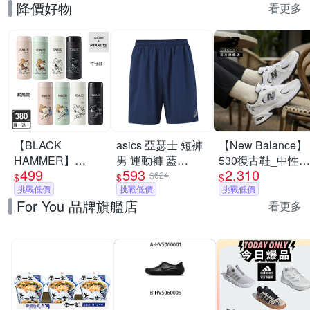
降價好物
看更多
【BLACK
asics 亞瑟士 短褲
【New Balance】
HAMMER】
男 運動褲 藍
530復古鞋_中性_
499
593
2,310
Snoopy316不鏽鋼
2033B130-401
白黑色
$624
$
$
$
迷你保溫口袋杯
挑戰低價
挑戰低價
_MR530EWB-D
挑戰低價
For You 品牌旗艦店
380ml(附茶隔/8款
看更多
任選)(馬年限定)(隨
身保溫杯)(買1送1)