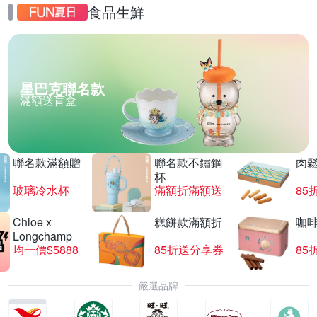
食品生鮮
星巴克聯名款
滿額送盲盒
聯名款滿額贈
聯名款不鏽鋼
肉
杯
玻璃冷水杯
滿額折滿額送
85
Chloe x
糕餅款滿額折
咖
Longchamp
均一價$5888
85折送分享券
85
嚴選品牌