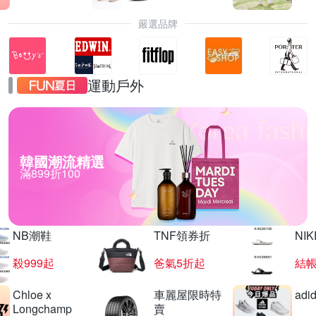
嚴選品牌
運動戶外
韓國潮流精選
滿899折100
NB潮鞋
TNF領券折
NIK
殺999起
爸氣5折起
結帳
Chloe x
車麗屋限時特
adi
Longchamp
賣