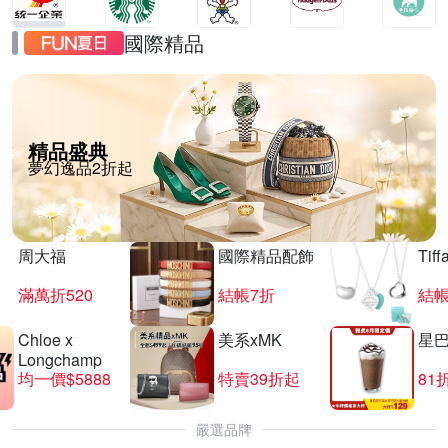
國際精品
精品盛典
夢幻逸品2折起
周大福
國際精品配飾
Tif
滿萬折520
結帳7折
結帳
Chloe x
美系xMK
星
Longchamp
均一價$5888
特賣39折起
81
嚴選品牌