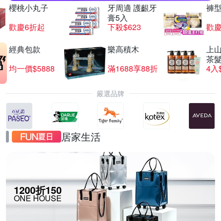
櫻桃小丸子
牙周適 護齦牙
褲
膏5入
歡慶6折起
下殺$623
歡慶
經典包款
樂高積木
上山
茶
均一價$5888
滿1688享88折
4入
嚴選品牌
居家生活
1200折150
ONE HOUSE