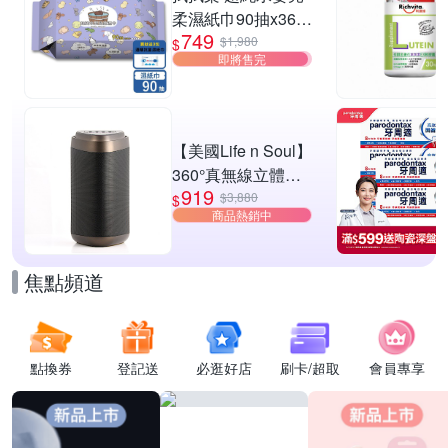
柔濕紙巾90抽x36
749
包/箱(獨家增量版) -
$1,980
$
即將售完
贈-酒精濕紙巾10抽
x3包
【美國Life n Soul】
360°真無線立體聲
919
藍牙喇叭(TX1)
$3,880
$
商品熱銷中
焦點頻道
點換券
登記送
必逛好店
刷卡/超取
會員專享