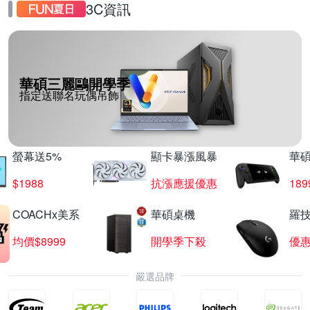
3C資訊
華碩三麗鷗開學季
指定送聯名玩偶吊飾
螢幕送5%
顯卡暴漲風暴
華
$1988
抗漲應援優惠
18
COACHx美系
華碩桌機
羅技
均價$8999
開學季下殺
優
嚴選品牌