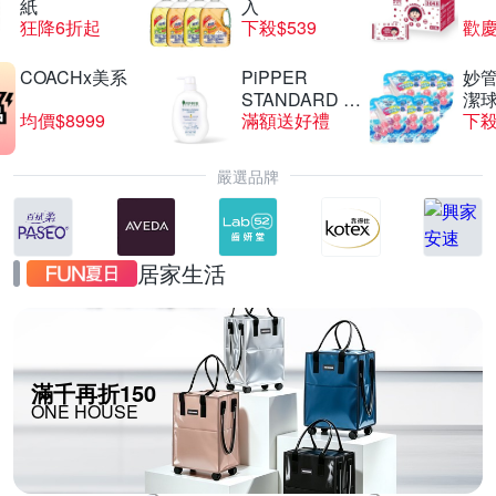
紙
入
狂降6折起
下殺$539
歡慶
COACHx美系
PiPPER
妙管
STANDARD 沛
潔球
均價$8999
滿額送好禮
下殺
柏
嚴選品牌
居家生活
滿千再折150
ONE HOUSE