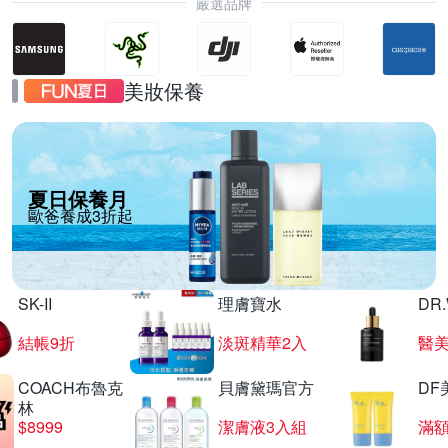
嚴選品牌
美妝保養
夏日保養月
歐爸養成3折起
SK-II
理膚寶水
DR
結帳9折
淡斑精華2入
醫美
COACH布魯克
貝膚黛瑪官方
DF
林
$8999
潔膚液3入組
滿額