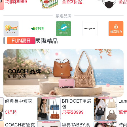
均價$8999
全館3折起
全品
嚴選品牌
國際精品
COACH 品牌
結帳77折
經典長中短夾
BRIDGET單肩
La
包
3折起
只要$8999
萬
COACH布魯克
經典TABBY系
時