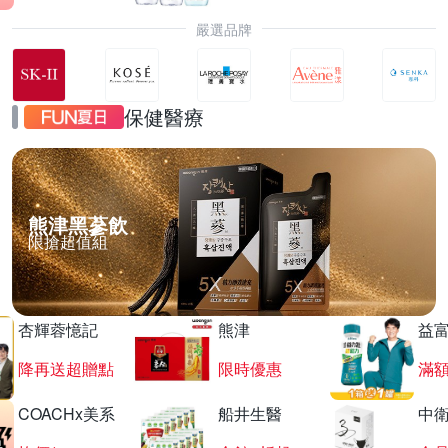
嚴選品牌
保健醫療
熊津黑蔘飲
限搶超值組
杏輝蓉憶記
熊津
益
降再送超贈點
限時優惠
滿
COACHx美系
船井生醫
中