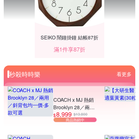
SEIKO 鬧鐘掛鐘 結帳87折
滿1件享87折
秒殺時時樂
看更多
COACH x MJ 熱銷
Brooklyn 28／兩用
8,999
／斜背包均一價-多
$13,800
$
商品熱銷中
款可選
寵物飼料夜殺優惠🌙