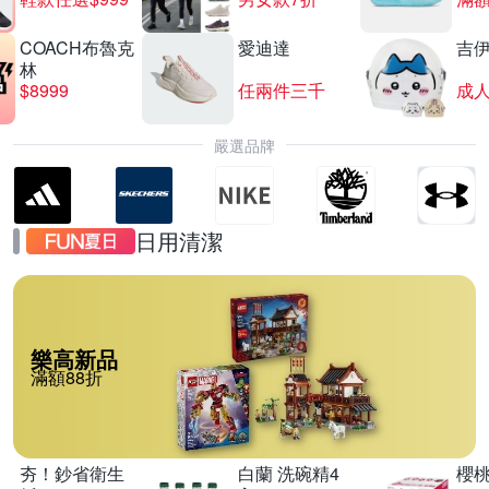
COACH布魯克
愛迪達
吉
林
夜殺 HUROM 酵素慢磨蔬果機 H-420
$8999
任兩件三千
滿1件享88折
嚴選品牌
日用清潔
樂高新品
滿額88折
夯！鈔省衛生
白蘭 洗碗精4
櫻