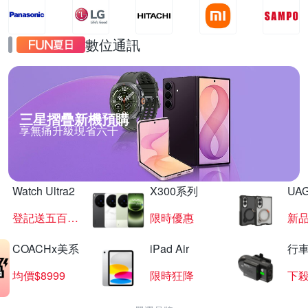
數位通訊
三星摺疊新機預購
享無痛升級現省六千
Watch Ultra2
X300系列
UAG
登記送五百超贈點
限時優惠
新
COACHx美系
iPad Air
行
均價$8999
限時狂降
下殺