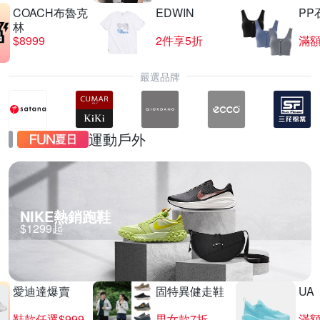
COACH布魯克
EDWIN
PP
林
$8999
2件享5折
滿額
嚴選品牌
運動戶外
NIKE熱銷跑鞋
$1299起
愛迪達爆賣
固特異健走鞋
UA
鞋款任選$999
男女款7折
滿額