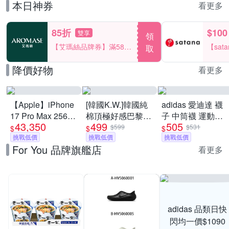
本日神券
看更多
85折
$100
雙享
領
【艾瑪絲品牌券】滿580
【sat
取
享85折！
一件折$
降價好物
看更多
【Apple】iPhone
[韓國K.W.]韓國純
adidas 愛迪達 襪
17 Pro Max 256G
棉頂極好感巴黎設
子 中筒襪 運動襪
43,350
499
505
6.9吋 手機
計華麗上衣(壓褶/
三葉草 TIE DYE
$599
$531
$
$
$
挑戰低價
中大尺碼/修身/輕
挑戰低價
CREW 咖紅
挑戰低價
For You 品牌旗艦店
薄/小香風)
IJ6672
看更多
adidas 品類日快
閃均一價$1090