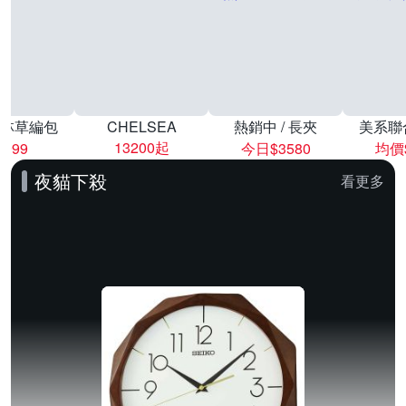
林草編包
CHELSEA
熱銷中 / 長夾
美系聯
13200起
8999
今日$3580
均價$
夜貓下殺
看更多