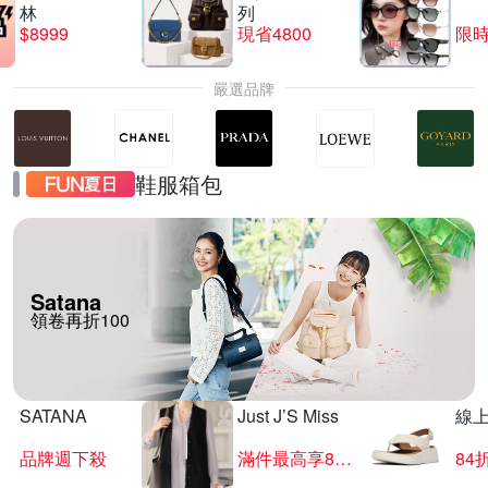
林
列
$8999
現省4800
限時
嚴選品牌
鞋服箱包
Satana
領卷再折100
SATANA
Just J’S Miss
線
品牌週下殺
滿件最高享85折
84