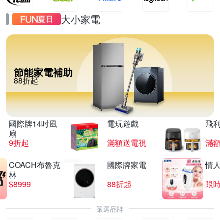
大小家電
節能家電補助
88折起
國際牌14吋風
電玩遊戲
飛
扇
9折起
滿額送電視
滿
COACH布魯克
國際牌家電
情
林
$8999
88折起
限時
嚴選品牌