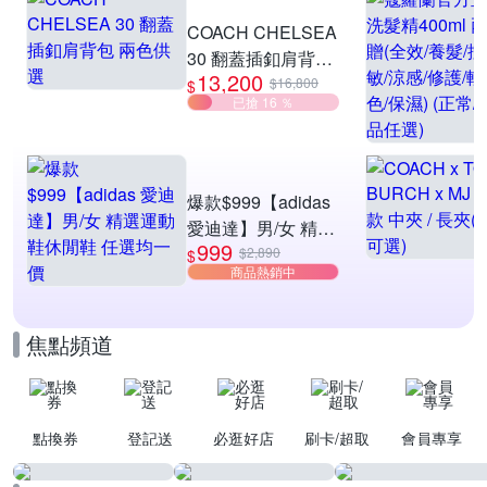
滿$999折$50
COACH CHELSEA
30 翻蓋插釦肩背包
13,200
兩色供選
$16,800
$
已搶 16 ％
爆款$999【adidas
愛迪達】男/女 精選
999
運動鞋休閒鞋 任選
$2,890
$
商品熱銷中
均一價
焦點頻道
點換券
登記送
必逛好店
刷卡/超取
會員專享