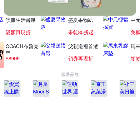
讀冊生活書籍
盛夏果物趴
中
滿額再現折
果乾85折起
免
COACH布魯克
父親送禮首選
馬
林
$8999
領券再現折
領
嚴選品牌