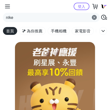
Yahoo購物中心
登入
nike
首頁
為你推薦
手機相機
家電影音
電腦