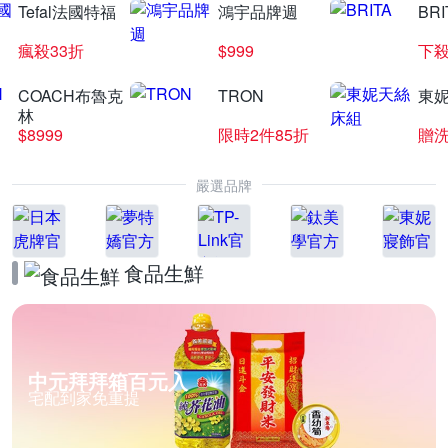
Tefal法國特福
鴻宇品牌週
BRI
瘋殺33折
$999
下殺
COACH布魯克
TRON
東
林
$8999
限時2件85折
贈
嚴選品牌
食品生鮮
中元拜拜箱百元入
宅配到家免重提