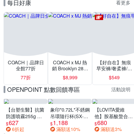
每日好康
看更多
COACH｜品牌日
COACH x MJ 熱
【好自在】無痕
全館77折
銷 Brooklyn 28／
早安褲/奢柔褲/熊
兩用／斜背包均
抱安睡褲 超值組
77折
$8,999
$549
一價-多款可選
任選一組 -生理
褲/衛生棉褲(無痕
OPENPOINT 點數回饋專區
活動說明
褲18片、安睡褲
24片)
【台塑生醫】抗菌
象印*0.72L*不銹鋼
【LOVITA愛維
防護噴霧255g 三
吊環隨行杯(SX-
他】胺基酸螯合鋅
627
1,188
680
入組
LA72H)
x2瓶30mg素食錠
$
$
$
6折起
滿額送10%
滿額送3%
(鋅錠)