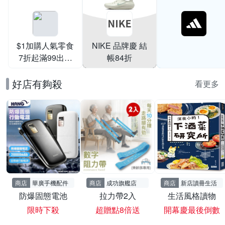
$1加購人氣零食
NIKE 品牌慶 結
7折起滿99出貨
帳84折
滿199打95折
好店有夠殺
看更多
商店
華廣手機配件
商店
成功旗艦店
商店
新店讀冊生活
防爆固態電池
拉力帶2入
生活風格讀物
限時下殺
超贈點8倍送
開幕慶最後倒數