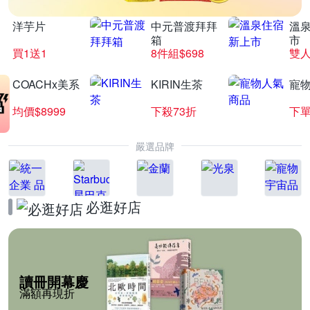
洋芋片
中元普渡拜拜
溫
箱
市
買1送1
8件組$698
COACHx美系
KIRIN生茶
寵
均價$8999
下殺73折
下單
嚴選品牌
必逛好店
讀冊開幕慶
滿額再現折