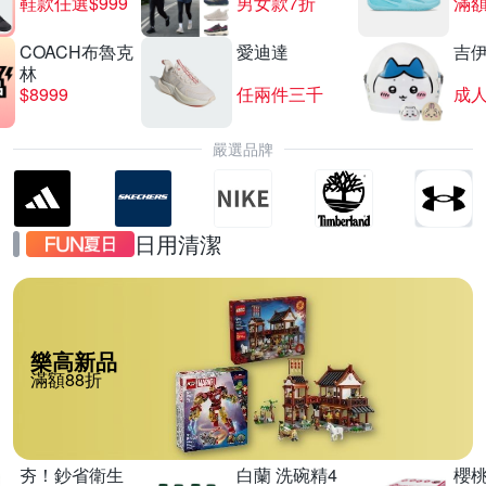
鞋款任選$999
男女款7折
滿額
COACH布魯克
愛迪達
吉
林
$8999
任兩件三千
嚴選品牌
日用清潔
樂高新品
滿額88折
夯！鈔省衛生
白蘭 洗碗精4
櫻