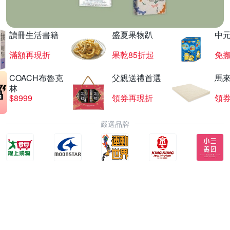
讀冊生活書籍
盛夏果物趴
中
滿額再現折
果乾85折起
免
COACH布魯克
父親送禮首選
馬
林
$8999
領券再現折
領
嚴選品牌