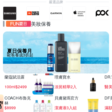
嚴選品牌
美妝保養
夏日保養月
歐爸養成3折起
蘭蔻賦活露
理膚寶水
DR
100ml$2499
淡斑精華2入
醫美
COACH布魯克
貝膚黛瑪官方
DF
林
$8999
潔膚液3入組
滿額