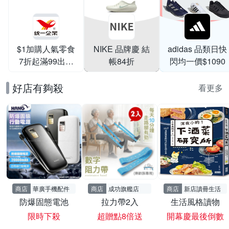
$1加購人氣零食
NIKE 品牌慶 結
adidas 品類日快
7折起滿99出貨
帳84折
閃均一價$1090
滿199打95折
好店有夠殺
看更多
商店
華廣手機配件
商店
成功旗艦店
商店
新店讀冊生活
防爆固態電池
拉力帶2入
生活風格讀物
限時下殺
超贈點8倍送
開幕慶最後倒數