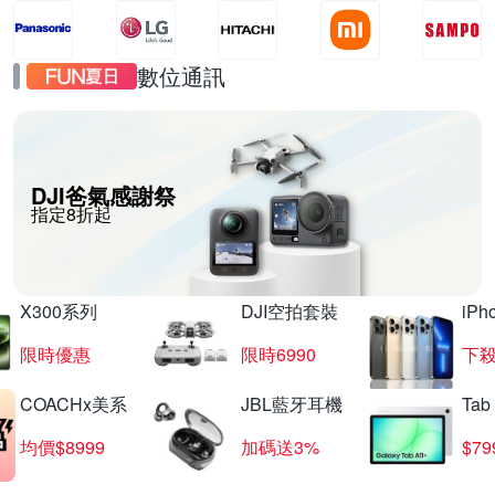
數位通訊
DJI爸氣感謝祭
指定8折起
X300系列
DJI空拍套裝
iP
限時優惠
限時6990
下殺
COACHx美系
JBL藍牙耳機
Tab
均價$8999
加碼送3%
$79