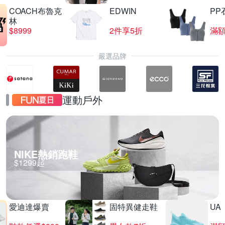
COACH布魯克
EDWIN
PP
林
$8999
2件享5折
滿額
嚴選品牌
運動戶外
NIKE熱銷跑鞋
$1299起
愛迪達爆賣
固特異健走鞋
UA