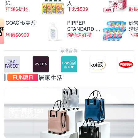
紙
入
狂降6折起
下殺$539
歡慶
COACHx美系
PiPPER
妙管
STANDARD 沛
潔球
均價$8999
滿額送好禮
下殺
柏
嚴選品牌
居家生活
滿千再折150
ONE HOUSE