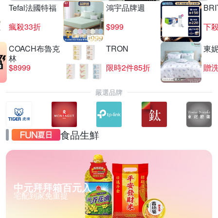
Tefal法國特福
鴻宇品牌週
BRI
瘋殺33折
$999
下殺
COACH布魯克
TRON
東
林
$8999
限時2件85折
贈
嚴選品牌
食品生鮮
中元拜拜箱百元入
宅配到家免重提