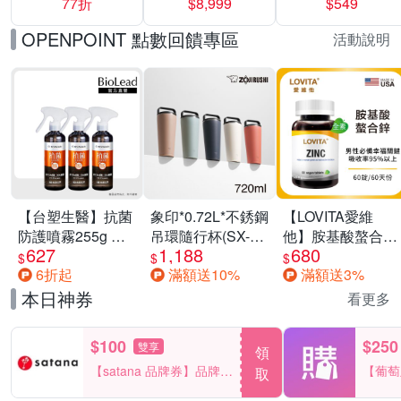
77折
$8,999
$549
一價-多款可選
任選一組 -生理
褲/衛生棉褲(無痕
OPENPOINT 點數回饋專區
活動說明
褲18片、安睡褲
24片)
【台塑生醫】抗菌
象印*0.72L*不銹鋼
【LOVITA愛維
防護噴霧255g 三
吊環隨行杯(SX-
他】胺基酸螯合鋅
627
1,188
680
入組
LA72H)
x2瓶30mg素食錠
$
$
$
6折起
滿額送10%
滿額送3%
(鋅錠)
本日神券
看更多
$100
$250
雙享
領
【satana 品牌券】品牌週
【葡萄
取
一件折$100
品滿29