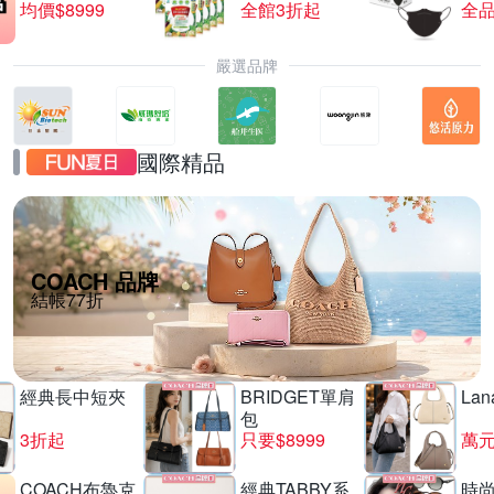
均價$8999
全館3折起
全品
嚴選品牌
國際精品
COACH 品牌
結帳77折
經典長中短夾
BRIDGET單肩
La
包
3折起
只要$8999
萬
COACH布魯克
經典TABBY系
時