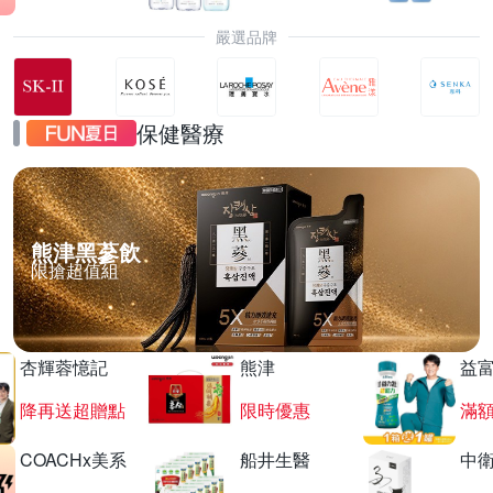
嚴選品牌
保健醫療
熊津黑蔘飲
限搶超值組
杏輝蓉憶記
熊津
益
降再送超贈點
限時優惠
滿
COACHx美系
船井生醫
中