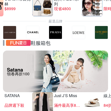
林
列
$8999
現省4800
限時
嚴選品牌
鞋服箱包
Satana
領卷再折100
SATANA
Just J’S Miss
線
品牌週下殺
滿件最高享85折
84