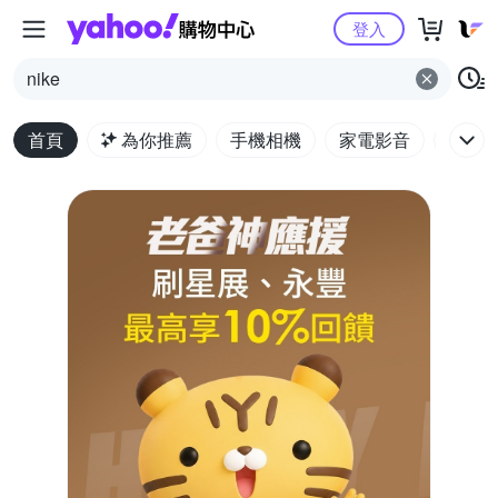
Yahoo購物中心
登入
nike
首頁
為你推薦
手機相機
家電影音
電腦