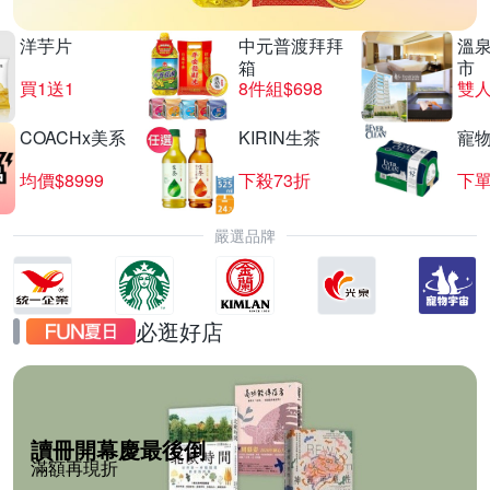
洋芋片
中元普渡拜拜
溫
箱
市
買1送1
8件組$698
COACHx美系
KIRIN生茶
寵
均價$8999
下殺73折
下單
嚴選品牌
必逛好店
讀冊開幕慶最後倒
滿額再現折