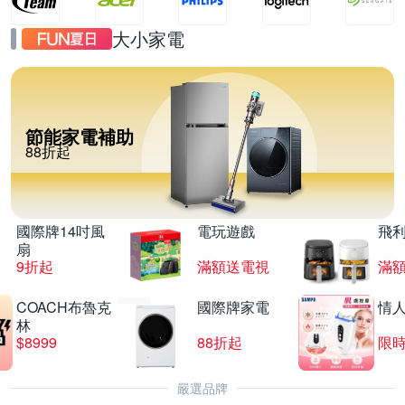
大小家電
節能家電補助
88折起
國際牌14吋風
電玩遊戲
飛
扇
9折起
滿額送電視
滿
COACH布魯克
國際牌家電
情
林
$8999
88折起
限時
嚴選品牌