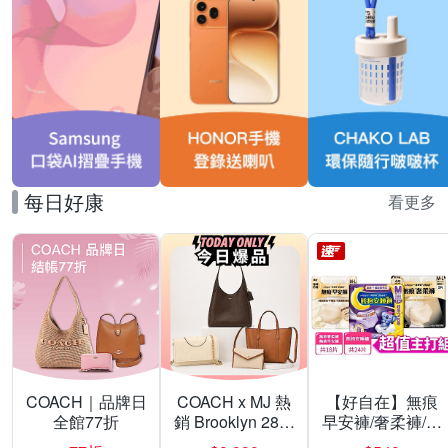
每日好康
看更多
COACH｜品牌日
COACH x MJ 熱
【好自在】無痕
全館77折
銷 Brooklyn 28／
早安褲/奢柔褲/熊
兩用／斜背包均
抱安睡褲 超值組