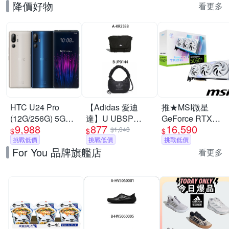
降價好物
看更多
HTC U24 Pro
【Adidas 愛迪
推★MSI微星
(12G/256G) 5G
達】U UBSP
GeForce RTX
9,988
877
16,590
6.8吋智慧型手機
CSBD BAG 斜背
5060 Ti 8G
$1,043
$
$
$
挑戰低價
包 男女 A-KR2588
挑戰低價
GAMING TRIO
挑戰低價
For You 品牌旗艦店
B-JP0144
OC WHITE 顯示卡
看更多