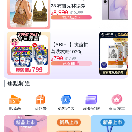
28 布魯克林編織款
8,999
單肩包-橄欖綠
$15,000
$
商品熱銷中
【ARIEL】抗菌抗
臭洗衣精1030g補
799
充包 X8 (抗菌去漬/
$1,499
$
已搶 69 ％
室內晾曬) 兩款任選
焦點頻道
點換券
登記送
必逛好店
刷卡/超取
會員專享