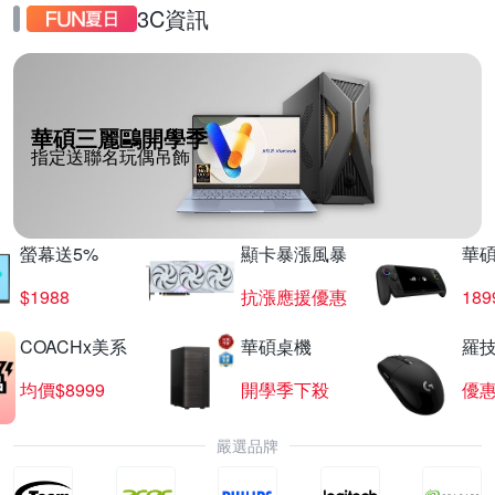
3C資訊
華碩三麗鷗開學季
指定送聯名玩偶吊飾
螢幕送5%
顯卡暴漲風暴
華
$1988
抗漲應援優惠
18
COACHx美系
華碩桌機
羅技
均價$8999
開學季下殺
優
嚴選品牌