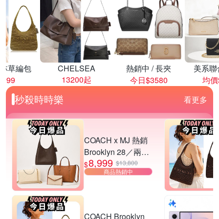
林草編包
CHELSEA
熱銷中 / 長夾
美系聯
13200起
8999
今日$3580
均價$
秒殺時時樂
看更多
COACH x MJ 熱銷
Brooklyn 28／兩用
8,999
／斜背包均一價-多
$13,800
$
商品熱銷中
款可選
COACH Brooklyn