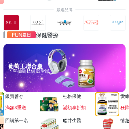
嚴選品牌
保健醫療
葡萄王聯合慶
下單抽羅技遊戲滑鼠
銀寶善存
桂格保健
愛
滿額3重送
滿額享折扣
狂降
回購第一名
船井生醫
情