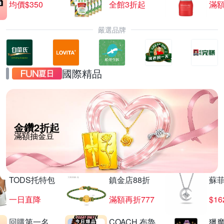
均價$350
全館3折起
滿
嚴選品牌
國際精品
金鑽2折起
滿額抽金豆
TODS托特包
鎮金店88折
蘇
一日直降
滿額再折777
$16
回購第一名
COACH 布魯
獵