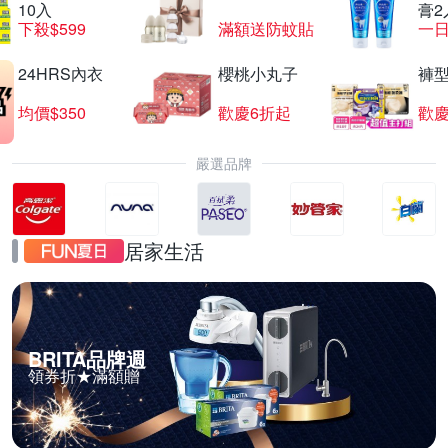
10入
膏2
下殺$599
滿額送防蚊貼
一日
24HRS內衣
櫻桃小丸子
褲
均價$350
歡慶6折起
歡慶
嚴選品牌
居家生活
BRITA品牌週
領券折★滿額贈