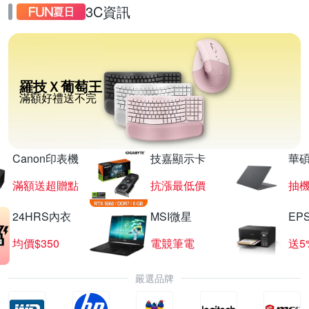
3C資訊
羅技Ｘ葡萄王
滿額好禮送不完
Canon印表機
技嘉顯示卡
華碩
滿額送超贈點
抗漲最低價
抽
24HRS內衣
MSI微星
EP
均價$350
電競筆電
送5
嚴選品牌