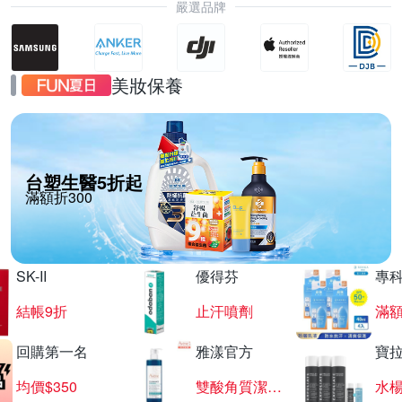
嚴選品牌
美妝保養
台塑生醫5折起
滿額折300
SK-II
優得芬
專
結帳9折
止汗噴劑
滿額
回購第一名
雅漾官方
寶
均價$350
雙酸角質潔膚露
水楊