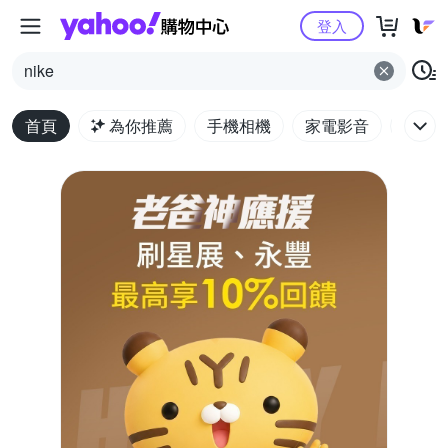
Yahoo購物中心
登入
nike
首頁
為你推薦
手機相機
家電影音
電腦