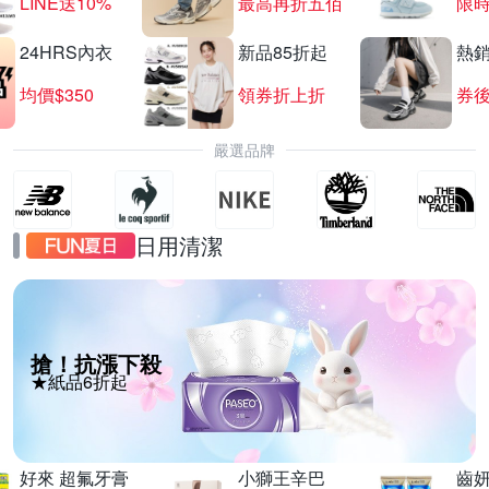
LINE送10%
最高再折五佰
限時
24HRS內衣
新品85折起
熱
均價$350
領券折上折
券後
嚴選品牌
日用清潔
搶！抗漲下殺
★紙品6折起
好來 超氟牙膏
小獅王辛巴
齒妍