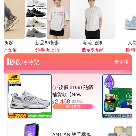
降4折起
新品85折起
潮流服飾
人
再折五佰
領券折上折
低至5折起
限時
秒殺時時樂
看更多
(券後價 2168) 熱銷
補貨款【New
2,468
Balance】復古運動
$3,080
$
即將售完
鞋_中性_白銀
_MR530SG-D楦
ANTIAN 雙手機搖