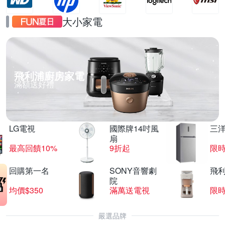
大小家電
飛利浦廚房家電
滿額送好禮
LG電視
國際牌14吋風
三
扇
最高回饋10%
9折起
限
回購第一名
SONY音響劇
飛
院
均價$350
滿萬送電視
限
嚴選品牌