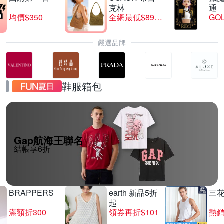
克林
通
均價$350
全網最低$8999
GO
嚴選品牌
鞋服箱包
Gap航海王聯名
結帳享6折
BRAPPERS
earth 新品5折
三
起
滿額折300
領券再折$101
熱銷