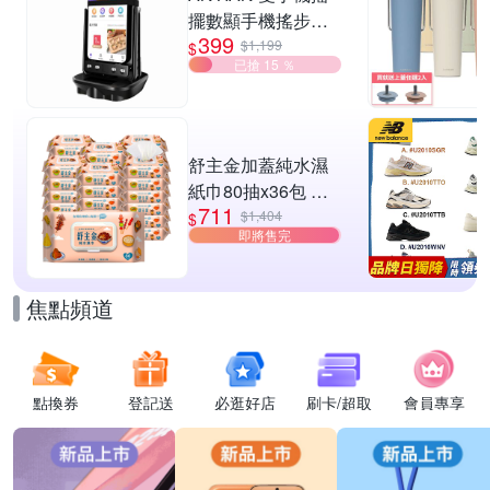
擺數顯手機搖步機
399
靜音自動計步器 搖
$1,199
$
已搶 15 ％
步器 刷步數神器 搖
步機
舒主金加蓋純水濕
紙巾80抽x36包 台
711
灣製 濕巾
$1,404
$
即將售完
焦點頻道
點換券
登記送
必逛好店
刷卡/超取
會員專享