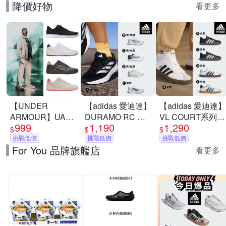
降價好物
看更多
【UNDER
【adidas 愛迪達】
【adidas 愛迪達】
ARMOUR】UA
DURAMO RC 跑
VL COURT系列
999
1,190
1,290
Tempo 運動休閒鞋
鞋 慢跑鞋 運動鞋
運動休閒鞋 男鞋/
$
$
$
多款任選
挑戰低價
男鞋/女鞋 (多款任
挑戰低價
女鞋 (多款任選)
挑戰低價
For You 品牌旗艦店
選)
看更多