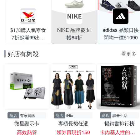
$1加購人氣零食
NIKE 品牌慶 結
adidas 品類日快
7折起滿99出貨
帳84折
閃均一價$1090
滿199打95折
好店有夠殺
看更多
商店
有家資訊
商店
iNio
商店
讀冊生活
微星顯示卡
專櫃長裙任選
暢銷書排行榜
高效熱管
領券再現折150
卡內基人性的弱點