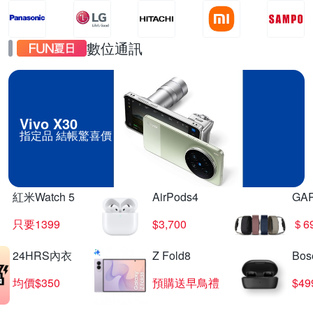
數位通訊
Vivo X30
指定品 結帳驚喜價
紅米Watch 5
AirPods4
GA
只要1399
$3,700
＄6
24HRS內衣
Z Fold8
Bo
均價$350
預購送早鳥禮
$4