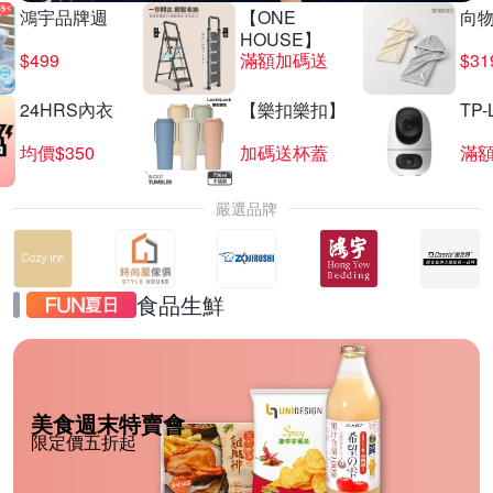
鴻宇品牌週
【ONE
向
HOUSE】
$499
滿額加碼送
$31
24HRS內衣
【樂扣樂扣】
TP-
均價$350
加碼送杯蓋
滿
嚴選品牌
食品生鮮
美食週末特賣會
限定價五折起