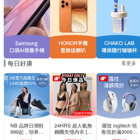
每日好康
看更多
NB 品牌日潮鞋
24HRS 超人氣無
羅技 logitech 領
999起，領券折
鋼圈失憶內衣 [熱
卷現折滿3000折
上折 最高回饋
銷好評]
300