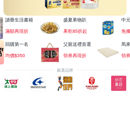
讀冊生活書籍
盛夏果物趴
中
滿額再現折
果乾85折起
免
回購第一名
父親送禮首選
馬
均價$350
領券再現折
領
嚴選品牌