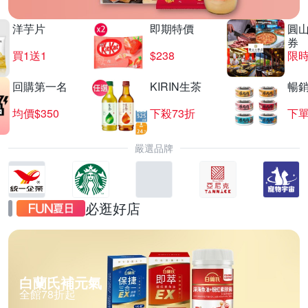
洋芋片
即期特價
圓
券
買1送1
$238
限時
回購第一名
KIRIN生茶
暢
均價$350
下殺73折
下單
嚴選品牌
必逛好店
白蘭氏補元氣
全館78折起