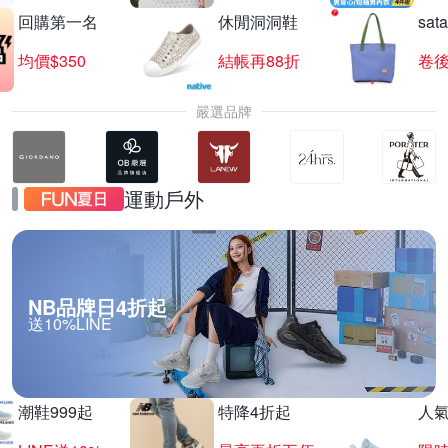
回購第一名
休閒洞洞鞋
sat
均價$350
結帳再88折
卷後
嚴選品牌
運動戶外
NB品牌日4折起
送10%LINE
潮鞋999起
特降4折起
人