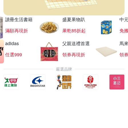
讀冊生活書籍
盛夏果物趴
中
滿額再現折
果乾85折起
免
adidas
父親送禮首選
馬
任選999
領券再現折
領
嚴選品牌