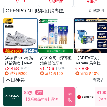
$999
$限時搶
滿額折
40%
OPENPOINT 點數回饋專區
活動說明
(券後價 2168) 熱
好來 全亮白深導極
【BRITA官方】
銷補貨款【New
煥白雙管牙膏
Marella 馬利拉濾
2,468
1,156
2,888
Balance】復古運
100gx2+全亮白深
水壺藍
$2,618
$1,236
$
$
$
滿額送200
滿額送100
滿額送10%
動鞋_中性_白銀
導藍光牙刷x2
3.5L+MXPRO12
_MR530SG-D楦
入去水垢濾芯(共
本日神券
看更多
13芯)
85折
$100
雙享
領
【艾瑪絲品牌券】滿580
【sat
取
享85折！
一件折$