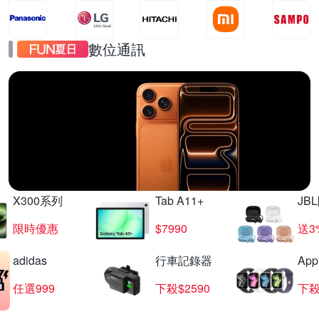
數位通訊
iPhone17
直降千元起
X300系列
Tab A11+
JB
限時優惠
$7990
送3
adidas
行車記錄器
App
任選999
下殺$2590
下殺