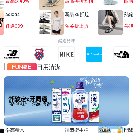
最高送40%
最高再折五佰
限時
adidas
新品85折起
熱
任選999
領券折上折
券後
嚴選品牌
日用清潔
舒酸定x牙周適
滿額現折、滿額贈禮
樂高積木
褲型衛生棉
開