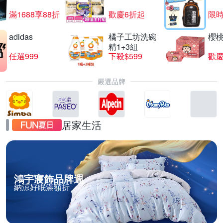
滿1688享88折
歡慶6折起
限
adidas
橘子工坊洗碗
櫻
精1+3組
任選999
下殺$599
歡慶
嚴選品牌
居家生活
鴻宇寢飾品牌週
納涼好眠滿額折