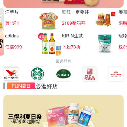
洋芋片
旺旺一定要拜
麥
買1送1
$189整箱拜
限時
adidas
KIRIN生茶
寵
任選999
下殺73折
送3
嚴選品牌
必逛好店
三得利夏日祭
下單送30超贈點