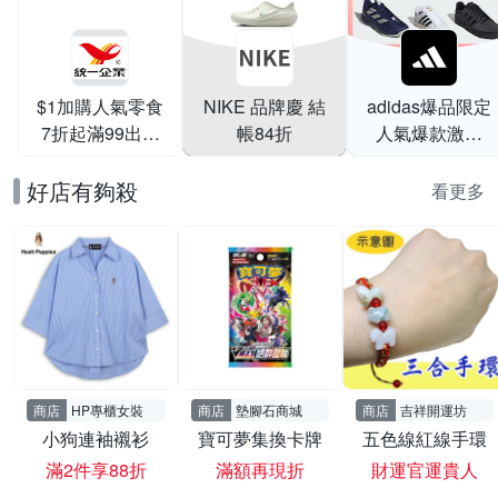
$1加購人氣零食
NIKE 品牌慶 結
adidas爆品限定
7折起滿99出貨
帳84折
人氣爆款激降
滿199打95折
$999
好店有夠殺
看更多
商店
HP專櫃女裝
商店
墊腳石商城
商店
吉祥開運坊
小狗連袖襯衫
寶可夢集換卡牌
五色線紅線手環
滿2件享88折
滿額再現折
財運官運貴人