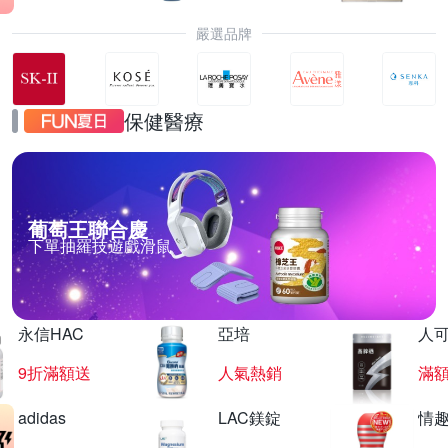
嚴選品牌
保健醫療
葡萄王聯合慶
下單抽羅技遊戲滑鼠
永信HAC
亞培
人
9折滿額送
人氣熱銷
滿
adidas
LAC鎂錠
情