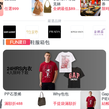
克林
券
任選999
全網最低$8999
限時
嚴選品牌
鞋服箱包
24HRS內衣
4入限時下殺
PP石墨烯
Why包包
Gap
PIE
滿額折488
手提袋滿額折
結帳