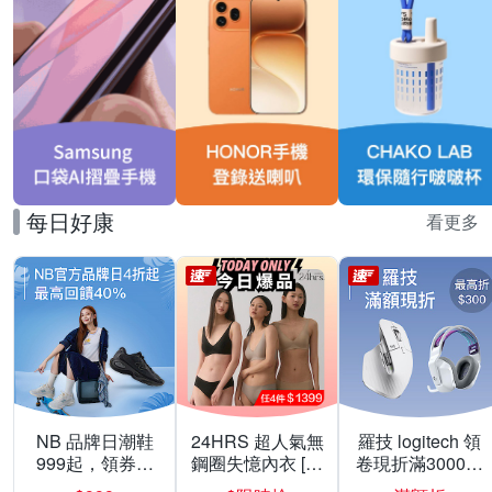
每日好康
看更多
NB 品牌日潮鞋
24HRS 超人氣無
羅技 logitech 領
999起，領券折
鋼圈失憶內衣 [熱
卷現折滿3000折
上折 最高回饋
銷好評]
300