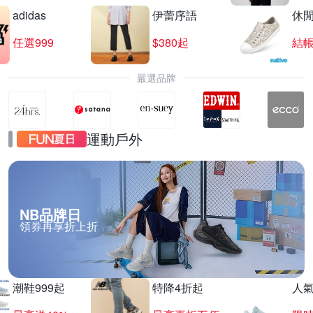
adidas
伊蕾序語
休
任選999
$380起
結帳
嚴選品牌
運動戶外
NB品牌日
領券再享折上折
潮鞋999起
特降4折起
人