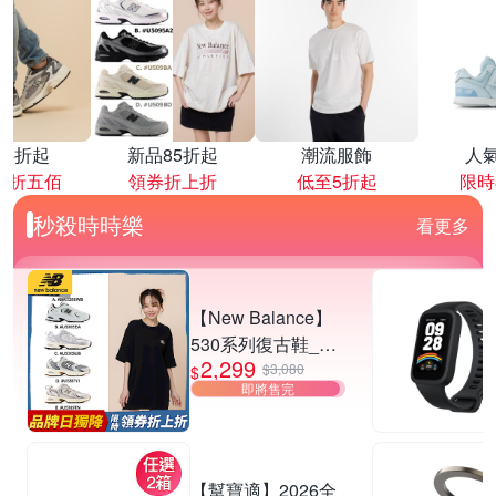
降4折起
新品85折起
潮流服飾
人
再折五佰
領券折上折
低至5折起
限時
秒殺時時樂
看更多
【New Balance】
530系列復古鞋_中
2,299
性_5款任選
$3,080
$
即將售完
(MR530EWB/U530
SEA/SUB/7VI/9TN)
【幫寶適】2026全