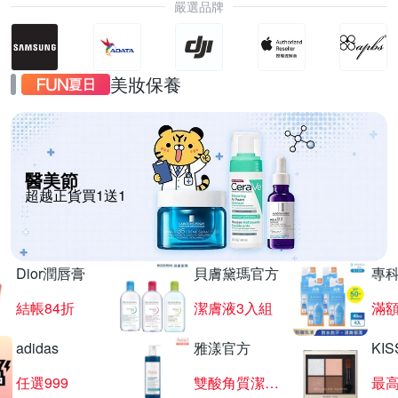
嚴選品牌
美妝保養
醫美節
超越正貨買1送1
Dior潤唇膏
貝膚黛瑪官方
專
結帳84折
潔膚液3入組
滿額
adidas
雅漾官方
KI
任選999
雙酸角質潔膚露
最高