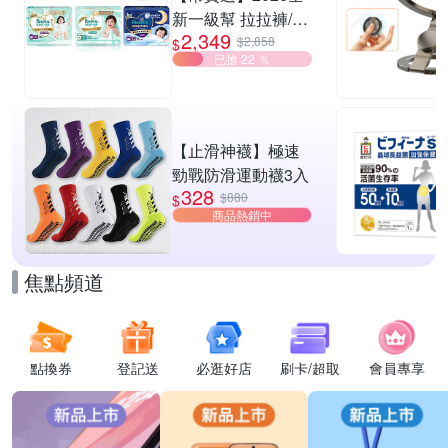
新一級幫 拉拉褲/黏
2,349
貼型/夜用褲型 多款
$2,858
$
已搶 22 ％
任選2箱
【止滑神襪】極速
勁戰防滑運動襪3入
328
$880
$
商品熱銷中
焦點頻道
點換券
登記送
必逛好店
刷卡/超取
會員專享