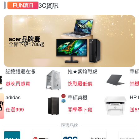
3C資訊
acer品牌慶
全館下殺1788起
記憶體還在漲
推★紫焰戰虎
華碩
越晚買越貴
挑戰最低價
抽
adidas
華碩桌機
HP
任選999
開學季下殺
送5
嚴選品牌