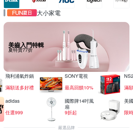
大小家電
美齒入門特輯
夏特賣77折
飛利浦氣炸鍋
SONY電視
NS
滿額送多好禮
最高回饋10%
滿
adidas
國際牌14吋風
美國i
扇
任選999
9折起
限
嚴選品牌