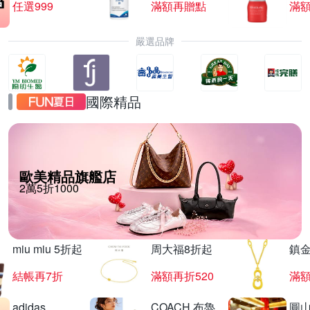
任選999
滿額再贈點
滿
嚴選品牌
國際精品
歐美精品旗艦店
2萬5折1000
miu miu 5折起
周大福8折起
鎮金
結帳再7折
滿額再折520
滿額
adidas
COACH 布魯
圓