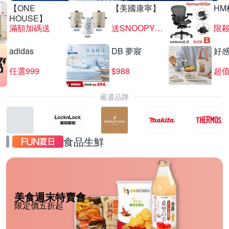
【ONE
【美國康寧】
HM
HOUSE】
滿額加碼送
送SNOOPY匙筷組
限殺
adidas
DB 夢寢
好
任選999
$988
超值
嚴選品牌
食品生鮮
美食週末特賣會
限定價五折起