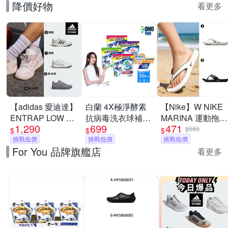
降價好物
看更多
【adidas 愛迪達】
白蘭 4X極淨酵素
【Nike】W NIKE
ENTRAP LOW 運
抗病毒洗衣球補充
MARINA 運動拖鞋
1,290
699
471
動休閒鞋 籃球鞋
包(30顆/袋)_4入組
夾腳拖 男女 A-
$560
$
$
$
復古 男鞋/女鞋 (多
挑戰低價
(三款任選)
挑戰低價
IH2381100 B-
挑戰低價
For You 品牌旗艦店
款任選)
IH2380001
看更多