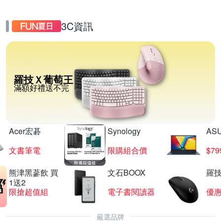
3C資訊
羅技Ｘ葡萄王
滿額好禮送不完
Acer宏碁
Synology
AS
文書筆電
限購組合價
$7
熊津黑蔘飲 買
文石BOOX
羅技
1送2
限搶超值組
電子書閱讀器
優
嚴選品牌