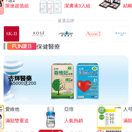
限搶超值組
潔膚液3入組
結帳
嚴選品牌
保健醫療
杏輝醫藥
滿5000送200
愛維他
亞培
人
滿額雙重送
人氣熱銷
滿