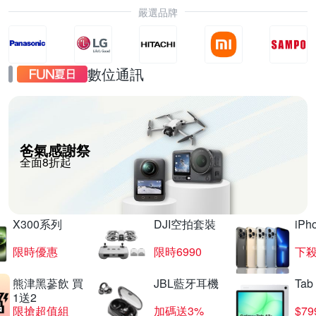
嚴選品牌
數位通訊
爸氣感謝祭
全面8折起
X300系列
DJI空拍套裝
iP
限時優惠
限時6990
下殺
熊津黑蔘飲 買
JBL藍牙耳機
Tab
1送2
限搶超值組
加碼送3%
$79