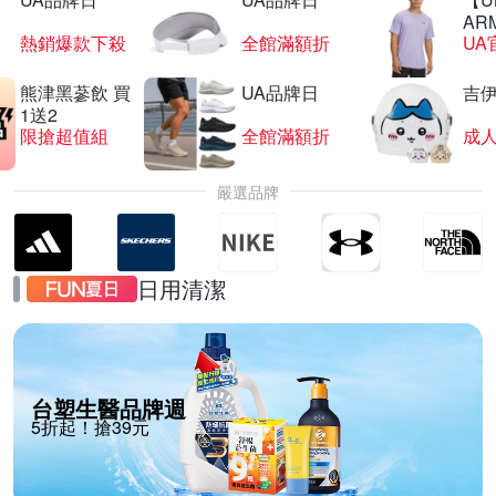
AR
熱銷爆款下殺
全館滿額折
UA
熊津黑蔘飲 買
UA品牌日
吉
1送2
限搶超值組
全館滿額折
嚴選品牌
日用清潔
台塑生醫品牌週
5折起！搶39元