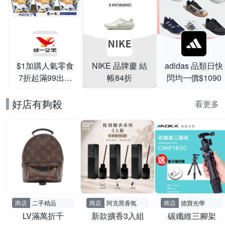
$1加購人氣零食
NIKE 品牌慶 結
adidas 品類日快
7折起滿99出貨
帳84折
閃均一價$1090
滿199打95折
好店有夠殺
看更多
商店
二手精品
商店
阿克黑香氛
商店
德寶光學
LV滿萬折千
新款擴香3入組
碳纖維三腳架