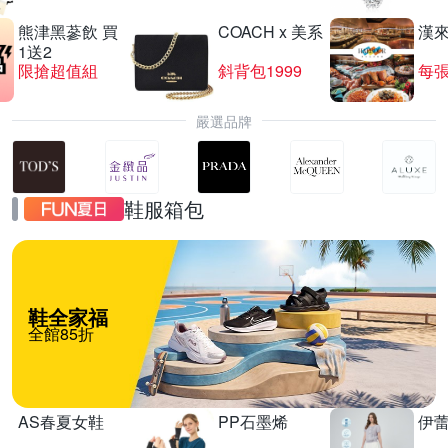
熊津黑蔘飲 買
COACH x 美系
漢
1送2
限搶超值組
斜背包1999
每張
嚴選品牌
鞋服箱包
鞋全家福
全館85折
AS春夏女鞋
PP石墨烯
伊