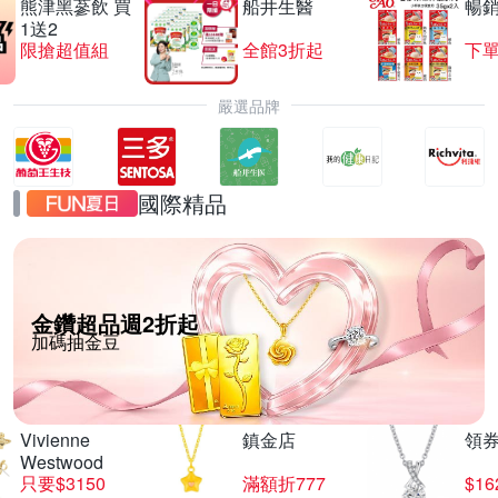
熊津黑蔘飲 買
船井生醫
暢
1送2
限搶超值組
全館3折起
下單
嚴選品牌
國際精品
金鑽超品週2折起
加碼抽金豆
Vivienne
鎮金店
領
Westwood
只要$3150
滿額折777
$16