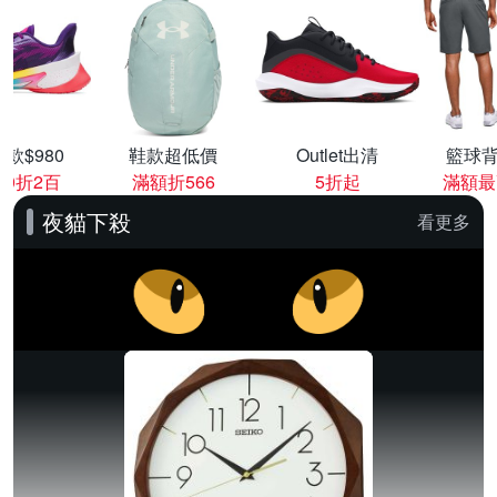
款$980
鞋款超低價
Outlet出清
籃球背
00折2百
滿額折566
5折起
滿額最
夜貓下殺
看更多