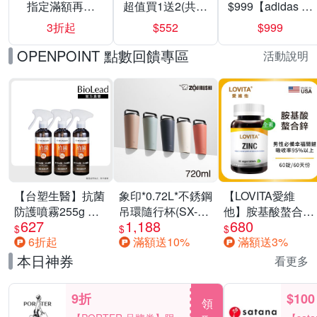
指定滿額再折
超值買1送2(共24
$999【adidas 愛
200
入組)
迪達】男/女 精選
3折起
$552
$999
運動鞋休閒鞋 任
選均一價
OPENPOINT 點數回饋專區
活動說明
【台塑生醫】抗菌
象印*0.72L*不銹鋼
【LOVITA愛維
防護噴霧255g 三
吊環隨行杯(SX-
他】胺基酸螯合鋅
627
1,188
680
入組
LA72H)
x2瓶30mg素食錠
$
$
$
6折起
滿額送10%
滿額送3%
(鋅錠)
本日神券
看更多
9折
$100
領