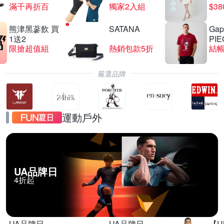
滿千再折百
獨家2入組
$3
熊津黑蔘飲 買
SATANA
Gap
夜殺 喜光全光譜放暑假限時86折
1送2
PIE
限搶超值組
熱銷包款5折
結帳
滿1件享86折
嚴選品牌
運動戶外
UA品牌日
4折起
UA品牌日
UA品牌日
【U