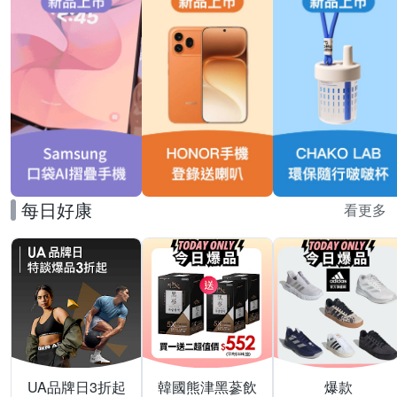
每日好康
看更多
UA品牌日3折起
韓國熊津黑蔘飲
爆款