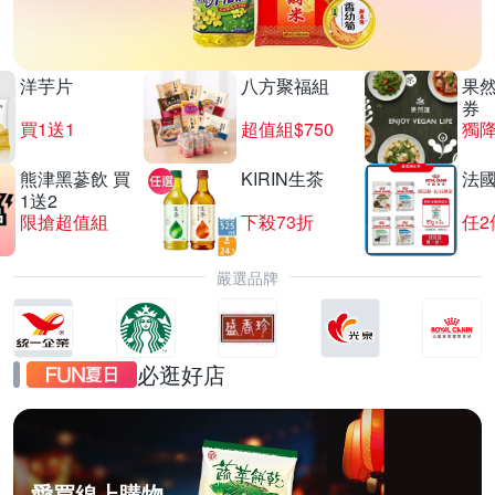
洋芋片
八方聚福組
果
券
買1送1
超值組$750
獨降
熊津黑蔘飲 買
KIRIN生茶
法
1送2
限搶超值組
下殺73折
任2
嚴選品牌
必逛好店
愛買線上購物