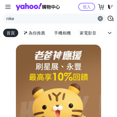
Yahoo購物中心
登入
nike
首頁
為你推薦
手機相機
家電影音
電腦