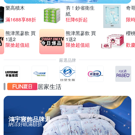
樂高積木
夯！鈔省衛生
奇
紙
滿1688享88折
狂降6折起
限
熊津黑蔘飲 買
熊津黑蔘飲 買
櫻
1送2
1送2
限搶超值組
限搶超值組
歡慶
嚴選品牌
居家生活
鴻宇寢飾品牌週
納涼好眠滿額折