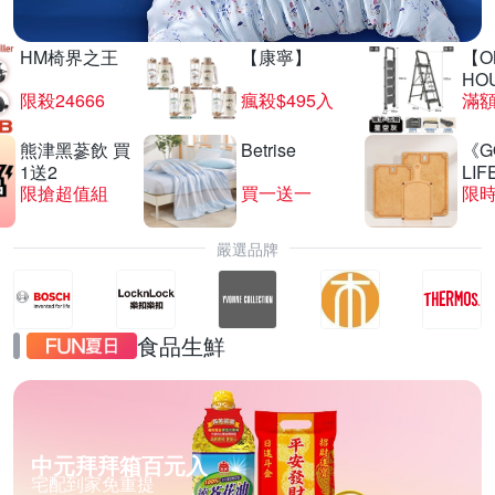
HM椅界之王
【康寧】
【O
HO
限殺24666
瘋殺$495入
滿
熊津黑蔘飲 買
Betrise
《G
1送2
LIF
限搶超值組
買一送一
限時
嚴選品牌
食品生鮮
中元拜拜箱百元入
宅配到家免重提