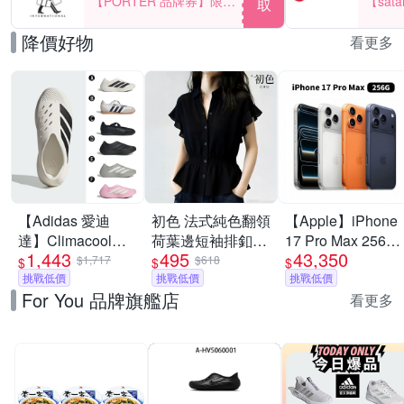
【PORTER 品牌券】限時
【sat
取
2天 滿2000享9折
一件折$
降價好物
看更多
【Adidas 愛迪
初色 法式純色翻領
【Apple】iPhone
達】Climacool科
荷葉邊短袖排釦收
17 Pro Max 256G
1,443
495
43,350
技 PURECHILL 套
腰襯衫上衣-黑
6.9吋 手機
$1,717
$618
$
$
$
穿式設計 運動拖鞋
挑戰低價
色-50612(M-2XL
挑戰低價
挑戰低價
For You 品牌旗艦店
休閒鞋 運動鞋 男
可選)
看更多
女 A-KI0066 精選
六款