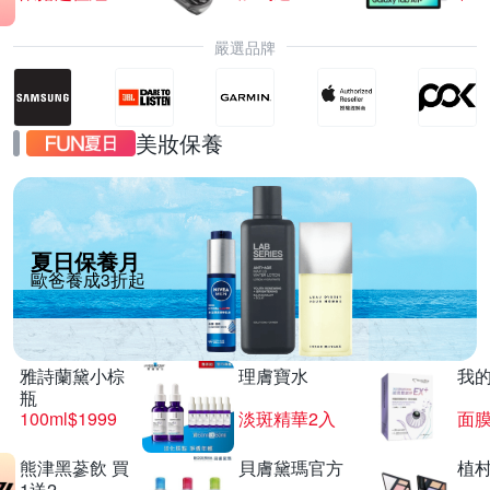
嚴選品牌
美妝保養
夏日保養月
歐爸養成3折起
雅詩蘭黛小棕
理膚寶水
我
瓶
100ml$1999
淡斑精華2入
面膜
熊津黑蔘飲 買
貝膚黛瑪官方
植
1送2