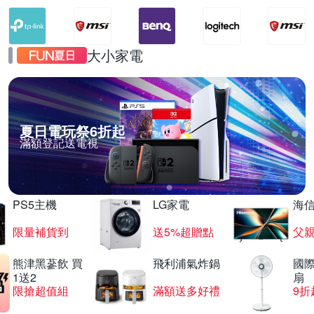
大小家電
夏日電玩祭6折起
滿額登記送電視
PS5主機
LG家電
海
限量補貨到
送5%超贈點
父
熊津黑蔘飲 買
飛利浦氣炸鍋
國際
1送2
扇
限搶超值組
滿額送多好禮
9折