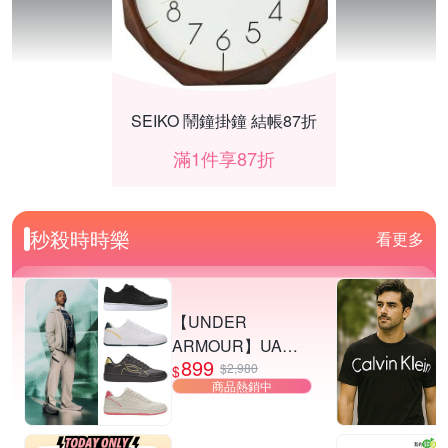
SEIKO 鬧鐘掛鐘 結帳87折
滿1件享87折
秒殺時時樂
看更多
【UNDER
ARMOUR】UA
899
Tempo 運動休閒鞋
$2,980
$
商品熱銷中
多款任選
BenQ掛燈開學季購買推薦!