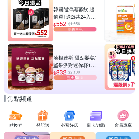
滿1件享88折
韓國熊津黑蔘飲 超
值買1送2(共24入
552
組)
$1,656
$
即將售完
哈根達斯 甜點饗宴/
堅果派對迷你杯16
832
入組 任選
$2,100
$
已搶 50 ％
焦點頻道
點換券
登記送
必逛好店
刷卡/超取
會員專享