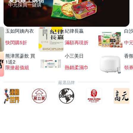
中元採買一鍵購
玉如阿姨內衣
紀律長贏
白
快閃購5折
滿額再現折
中
熊津黑蔘飲 買
小三美日
香氛
1送2
限搶超值組
熱銷柔濕巾
領
嚴選品牌