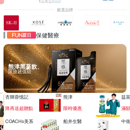
嚴選品牌
保健醫療
熊津黑蔘飲
限搶超值組
杏輝蓉憶記
熊津
益
降再送超贈點
限時優惠
滿
COACHx美系
船井生醫
中