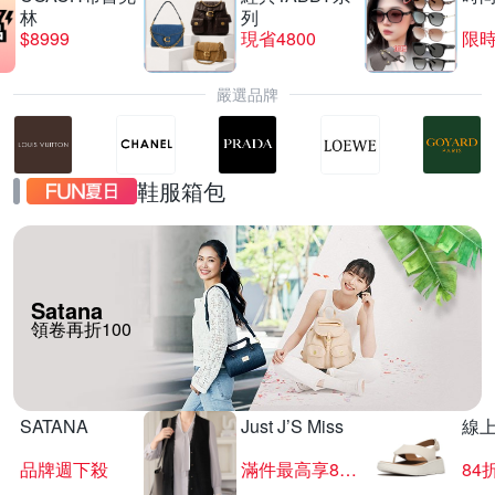
林
列
$8999
現省4800
限時
嚴選品牌
鞋服箱包
Satana
領卷再折100
SATANA
Just J’S Miss
線
品牌週下殺
滿件最高享85折
84