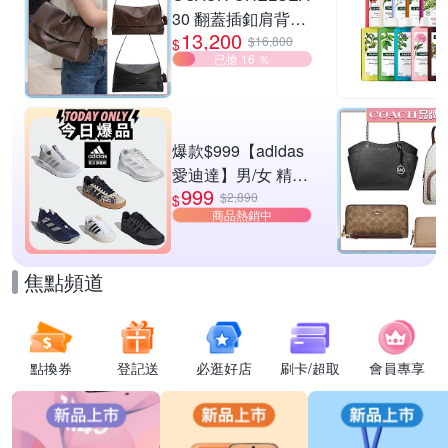
30 翻蓋插釦肩背包
13,200
兩色供選
$16,800
$
已搶 16 ％
爆款$999【adidas
愛迪達】男/女 精選
999
運動鞋休閒鞋 任選
$2,890
$
商品熱銷中
均一價
焦點頻道
點換券
登記送
必逛好店
刷卡/超取
會員專享