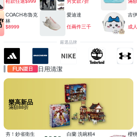
鞋款任選$999
男女款7折
滿額
COACH布魯克
愛迪達
吉
林
$8999
任兩件三千
嚴選品牌
日用清潔
樂高新品
滿額88折
夯！鈔省衛生
白蘭 洗碗精4
櫻