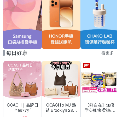
每日好康
看更多
COACH｜品牌日
COACH x MJ 熱
【好自在】無痕
全館77折
銷 Brooklyn 28／
早安褲/奢柔褲/熊
兩用／斜背包均
抱安睡褲 超值組