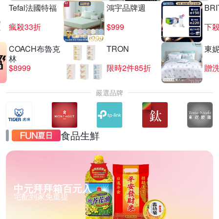
Tefal法國特福
鴻宇品牌週
BRI
瘋殺33折
$999
下殺
COACH布魯克
TRON
東
林
$8999
限時2件85折
贈
嚴選品牌
食品生鮮
中元拜拜箱百元入
宅配到家免重提