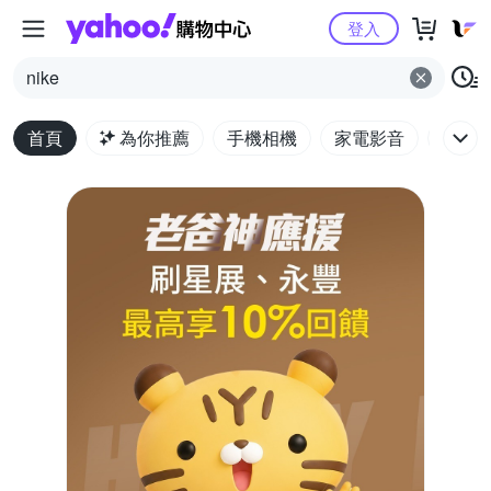
Yahoo購物中心
登入
nike
首頁
為你推薦
手機相機
家電影音
電腦