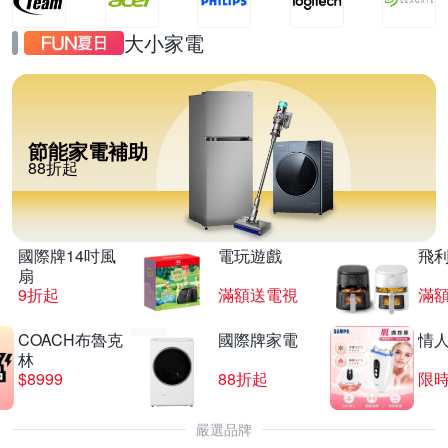
大小家電
節能家電補助
88折起
國際牌14吋風
電玩遊戲
飛
扇
9折起
滿額送電視
滿
COACH布魯克
國際牌家電
情
林
$8999
88折起
限時
嚴選品牌