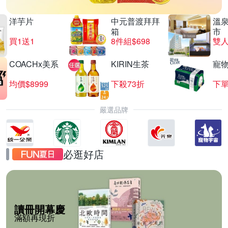
洋芋片
中元普渡拜拜
溫
箱
市
買1送1
8件組$698
COACHx美系
KIRIN生茶
寵
均價$8999
下殺73折
下單
嚴選品牌
必逛好店
讀冊開幕慶
滿額再現折