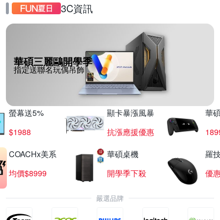
3C資訊
華碩三麗鷗開學季
指定送聯名玩偶吊飾
螢幕送5%
顯卡暴漲風暴
華
$1988
抗漲應援優惠
18
COACHx美系
華碩桌機
羅技
均價$8999
開學季下殺
優
嚴選品牌