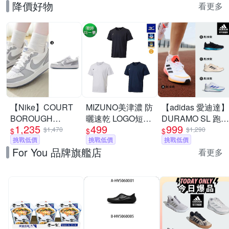
降價好物
看更多
【Nike】COURT
MIZUNO美津濃 防
【adidas 愛迪達】
BOROUGH
曬速乾 LOGO短袖
DURAMO SL 跑鞋
1,235
499
999
RECRAFT SE GS
T恤上衣 多色任選
運動鞋 慢跑鞋 男
$1,470
$1,290
$
$
$
休閒鞋 運動鞋 女/
挑戰低價
挑戰低價
鞋/女鞋 (多款任選)
挑戰低價
For You 品牌旗艦店
大童 A-IH4519100
看更多