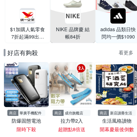
$1加購人氣零食
NIKE 品牌慶 結
adidas 品類日快
7折起滿99出貨
帳84折
閃均一價$1090
滿199打95折
好店有夠殺
看更多
商店
華廣手機配件
商店
成功旗艦店
商店
新店讀冊生活
防爆固態電池
拉力帶2入
生活風格讀物
限時下殺
超贈點8倍送
開幕慶最後倒數