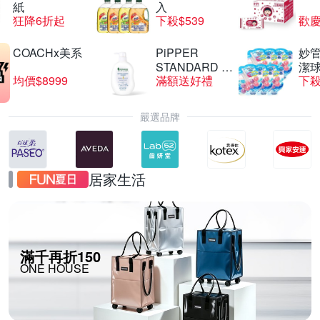
紙
入
狂降6折起
下殺$539
歡慶
COACHx美系
PiPPER
妙管
STANDARD 沛
潔球
均價$8999
滿額送好禮
下殺
柏
嚴選品牌
居家生活
滿千再折150
ONE HOUSE