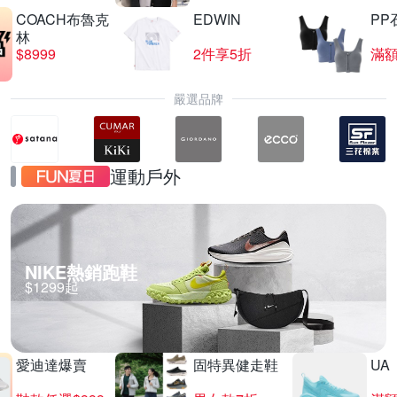
COACH布魯克
EDWIN
PP
林
$8999
2件享5折
滿額
嚴選品牌
運動戶外
NIKE熱銷跑鞋
$1299起
愛迪達爆賣
固特異健走鞋
UA