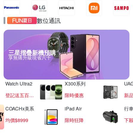
數位通訊
三星摺疊新機預購
享無痛升級現省六千
Watch Ultra2
X300系列
UAG
登記送五百超贈點
限時優惠
新
COACHx美系
iPad Air
行
均價$8999
限時狂降
下殺