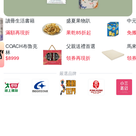
讀冊生活書籍
盛夏果物趴
中
滿額再現折
果乾85折起
免
COACH布魯克
父親送禮首選
馬
林
$8999
領券再現折
領
嚴選品牌