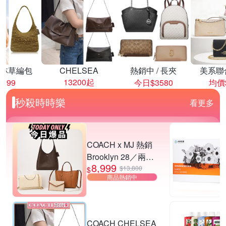
林草編包
CHELSEA
熱銷中 / 長夾
美系聯
13200起
8999
今日$3580
均價$
秒殺時時樂
看更多
COACH x MJ 熱銷
Brooklyn 28／兩用
8,999
／斜背包均一價-多
$13,800
$
商品熱銷中
款可選
COACH CHELSEA