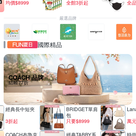
均價$8999
全館3折起
全品
嚴選品牌
國際精品
COACH 品牌
結帳77折
經典長中短夾
BRIDGET單肩
La
包
3折起
只要$8999
萬
COACH布魯克
經典TABBY系
時