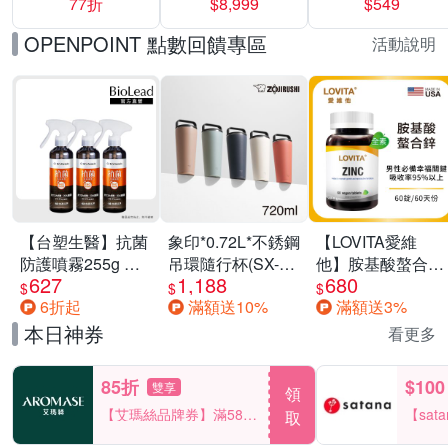
77折
$8,999
$549
一價-多款可選
任選一組 -生理
褲/衛生棉褲(無痕
OPENPOINT 點數回饋專區
活動說明
褲18片、安睡褲
24片)
【台塑生醫】抗菌
象印*0.72L*不銹鋼
【LOVITA愛維
防護噴霧255g 三
吊環隨行杯(SX-
他】胺基酸螯合鋅
627
1,188
680
入組
LA72H)
x2瓶30mg素食錠
$
$
$
6折起
滿額送10%
滿額送3%
(鋅錠)
本日神券
看更多
85折
$100
雙享
領
【艾瑪絲品牌券】滿580
【sat
取
享85折！
一件折$