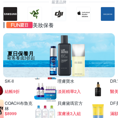
嚴選品牌
美妝保養
夏日保養月
歐爸養成3折起
SK-II
理膚寶水
DR
結帳9折
淡斑精華2入
醫美
COACH布魯克
貝膚黛瑪官方
DF
林
$8999
潔膚液3入組
滿額