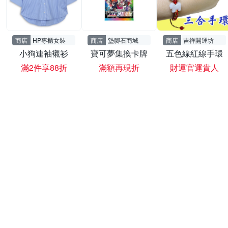
商店
HP專櫃女裝
商店
墊腳石商城
商店
吉祥開運坊
小狗連袖襯衫
寶可夢集換卡牌
五色線紅線手環
滿2件享88折
滿額再現折
財運官運貴人