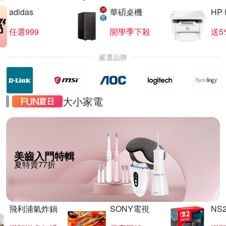
adidas
華碩桌機
HP
任選999
開學季下殺
送5
嚴選品牌
大小家電
美齒入門特輯
夏特賣77折
飛利浦氣炸鍋
SONY電視
NS