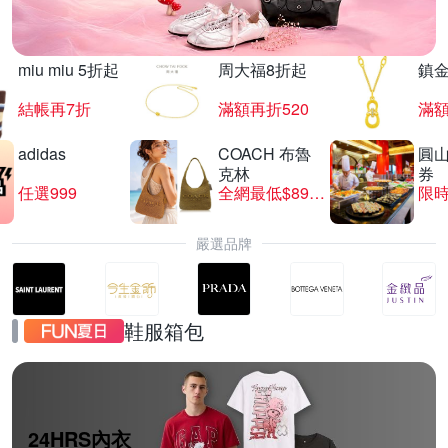
miu miu 5折起
周大福8折起
鎮金
結帳再7折
滿額再折520
滿額
adidas
COACH 布魯
圓
克林
券
任選999
全網最低$8999
限時
嚴選品牌
鞋服箱包
24HRS內衣