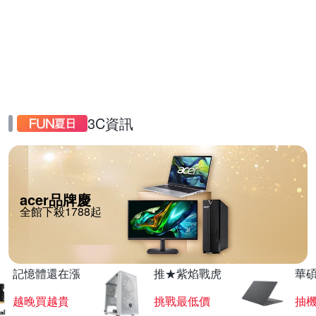
3C資訊
acer品牌慶
全館下殺1788起
記憶體還在漲
推★紫焰戰虎
華碩
越晚買越貴
挑戰最低價
抽