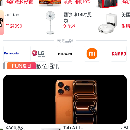
滿額送多好禮
最高回饋10%
滿
adidas
國際牌14吋風
美國i
扇
任選999
9折起
限
嚴選品牌
數位通訊
iPhone17
直降千元起
X300系列
Tab A11+
JB