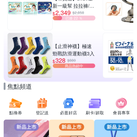
新一級幫 拉拉褲/黏
2,349
貼型/夜用褲型 多款
$2,858
$
已搶 22 ％
任選2箱
【止滑神襪】極速
勁戰防滑運動襪3入
328
$880
$
商品熱銷中
焦點頻道
點換券
登記送
必逛好店
刷卡/超取
會員專享