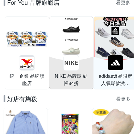
For You 品牌旗艦店
鞋 男女 A-
茶)
看更多
HV5060001 B-
HV5060005
統一企業 品牌旗
NIKE 品牌慶 結
adidas爆品限定
艦店
帳84折
人氣爆款激降
$999
好店有夠殺
看更多