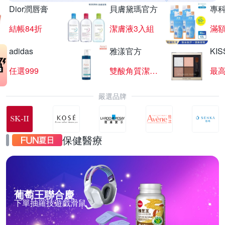
Dior潤唇膏
貝膚黛瑪官方
專
結帳84折
潔膚液3入組
滿額
adidas
雅漾官方
KI
任選999
雙酸角質潔膚露
最高
嚴選品牌
保健醫療
葡萄王聯合慶
下單抽羅技遊戲滑鼠