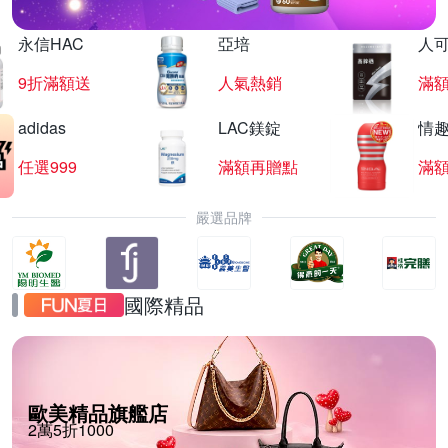
永信HAC
亞培
人
9折滿額送
人氣熱銷
滿
adidas
LAC鎂錠
情
任選999
滿額再贈點
滿
嚴選品牌
國際精品
歐美精品旗艦店
2萬5折1000