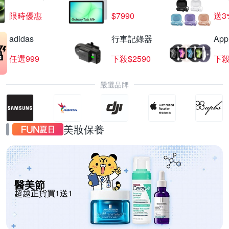
限時優惠
$7990
送3
adidas
行車記錄器
App
任選999
下殺$2590
下殺
嚴選品牌
美妝保養
醫美節
超越正貨買1送1