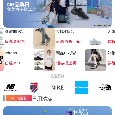
NB品牌日
領券再享折上折
潮鞋999起
特降4折起
人
最高送40%
最高再折五佰
限時
adidas
新品85折起
熱
任選999
領券折上折
券後
嚴選品牌
日用清潔