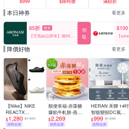
$999
$限時搶
滿額折
40%
本日神券
看更多
85折
$100
雙享
領
【艾瑪絲品牌券】滿580
【sat
取
享85折！
一件折$
降價好物
看更多
【Nike】NIKE
順便幸福-赤藻糖
HERAN 禾聯 14吋
REACTX
爆餡牛軋餅-燕麥
智能變頻DC風扇
1,280
2,269
999
REJUVEN8 運動
奶味x2包+戀夏芒
HDF-14WT760
$1,523
$1,249
$
$
$
涼鞋 懶人鞋 洞洞
挑戰低價
果x2包(果乾 下午
挑戰低價
[限時優惠]
挑戰低價