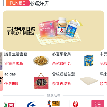
必逛好店
三得利夏日祭
下單送30超贈點
讀冊生活書籍
盛夏果物趴
中
滿額再現折
果乾85折起
免
adidas
父親送禮首選
馬
任選999
領券再現折
領
嚴選品牌