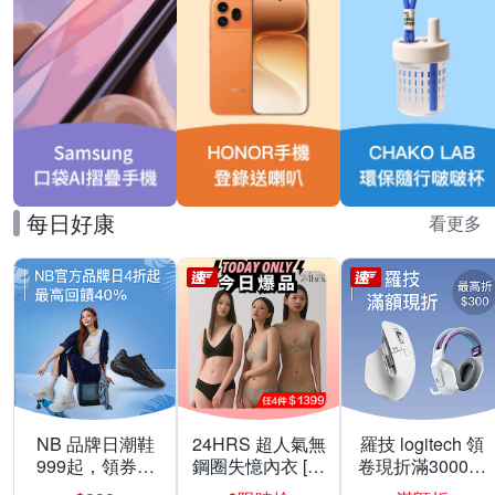
每日好康
看更多
NB 品牌日潮鞋
24HRS 超人氣無
羅技 logitech 領
999起，領券折
鋼圈失憶內衣 [熱
卷現折滿3000折
上折 最高回饋
銷好評]
300