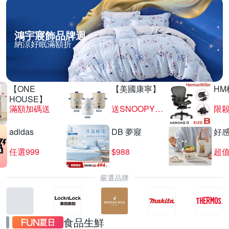
鴻宇寢飾品牌週
納涼好眠滿額折
【ONE
【美國康寧】
HM
HOUSE】
滿額加碼送
送SNOOPY匙筷組
限殺
adidas
DB 夢寢
好
任選999
$988
超值
嚴選品牌
食品生鮮