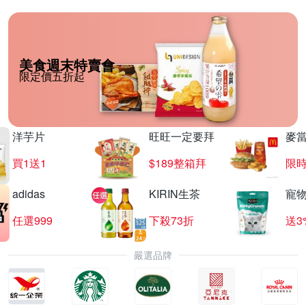
美食週末特賣會
限定價五折起
洋芋片
旺旺一定要拜
麥
買1送1
$189整箱拜
限時
adidas
KIRIN生茶
寵
任選999
下殺73折
送3
嚴選品牌