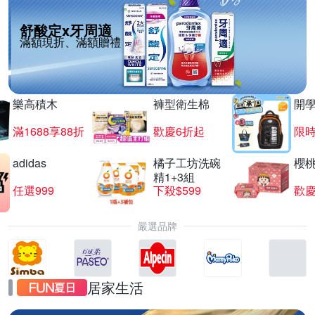
舒酸定x牙周適
滿額現折、滿額贈禮
樂高積木
褲型衛生棉
開
滿1688享88折
歡慶6折起
限
adidas
橘子工坊洗碗
櫻
精1+3組
任選999
下殺$599
歡慶
嚴選品牌
居家生活