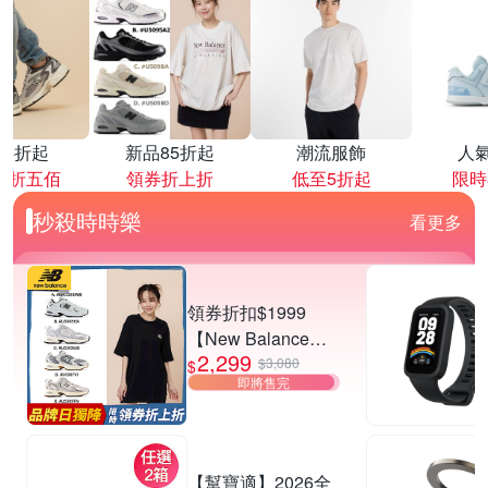
降4折起
新品85折起
潮流服飾
人
再折五佰
領券折上折
低至5折起
限時
秒殺時時樂
看更多
領券折扣$1999
【New Balance】
2,299
530系列復古鞋_中
$3,080
$
即將售完
性_5款任選
(MR530EWB/U530
SEA/SUB/7VI/9TN)
【幫寶適】2026全