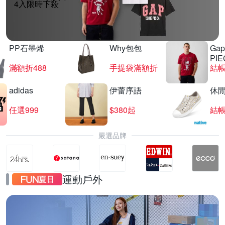
4入限時下殺
PP石墨烯
Why包包
Gap
PIE
滿額折488
手提袋滿額折
結帳
adidas
伊蕾序語
休
任選999
$380起
結帳
嚴選品牌
運動戶外