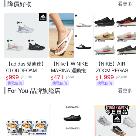
降價好物
看更多
【adidas 愛迪達】
【Nike】W NIKE
【NIKE】AIR
CLOUDFOAM
MARINA 運動拖鞋
ZOOM PEGASUS
999
471
1,999
FLEX RAPIDFIT
夾腳拖 男女 A-
41 慢跑鞋 休閒鞋
$1,190
$560
$2,498
$
$
$
運動鞋 男鞋/女鞋
挑戰低價
IH2381100 B-
挑戰低價
運動鞋 走路鞋 日
挑戰低價
For You 品牌旗艦店
(多款任選)
IH2380001
常穿搭 低筒 男女
看更多
鞋 單一價