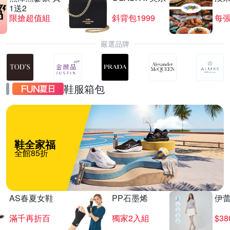
1送2
限搶超值組
斜背包1999
每張
嚴選品牌
鞋服箱包
鞋全家福
全館85折
AS春夏女鞋
PP石墨烯
伊
滿千再折百
獨家2入組
$3