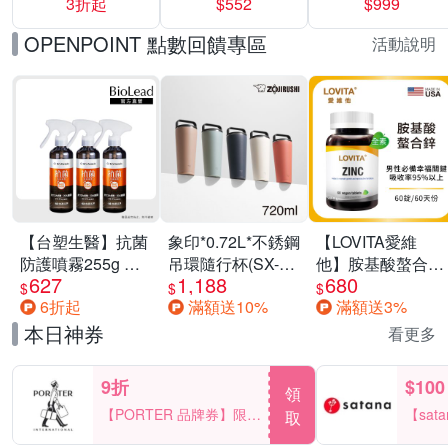
3折起
$552
$999
運動鞋休閒鞋 任
選均一價
OPENPOINT 點數回饋專區
活動說明
【台塑生醫】抗菌
象印*0.72L*不銹鋼
【LOVITA愛維
防護噴霧255g 三
吊環隨行杯(SX-
他】胺基酸螯合鋅
627
1,188
680
入組
LA72H)
x2瓶30mg素食錠
$
$
$
6折起
滿額送10%
滿額送3%
(鋅錠)
本日神券
看更多
9折
$100
領
【PORTER 品牌券】限時
【sat
取
2天 滿2000享9折
一件折$