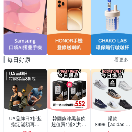
每日好康
看更多
UA品牌日3折起
韓國熊津黑蔘飲
爆款
指定滿額再折
超值買1送2(共24
$999【adidas 愛
200
入組)
迪達】男/女 精選