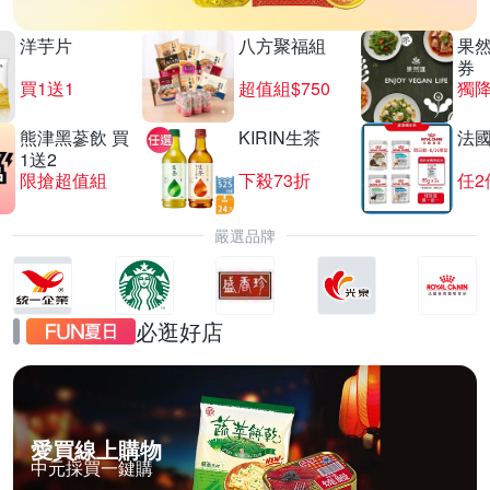
洋芋片
八方聚福組
果
券
買1送1
超值組$750
獨降
熊津黑蔘飲 買
KIRIN生茶
法
1送2
限搶超值組
下殺73折
任2
嚴選品牌
必逛好店
愛買線上購物
中元採買一鍵購