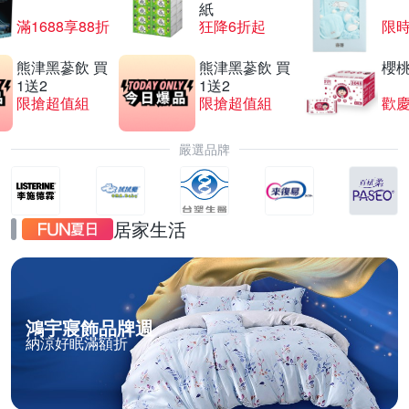
紙
滿1688享88折
狂降6折起
限
熊津黑蔘飲 買
熊津黑蔘飲 買
櫻
1送2
1送2
限搶超值組
限搶超值組
歡慶
嚴選品牌
居家生活
鴻宇寢飾品牌週
納涼好眠滿額折