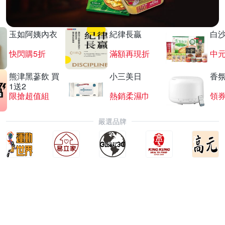
玉如阿姨內衣
紀律長贏
白
快閃購5折
滿額再現折
中
熊津黑蔘飲 買
小三美日
香氛
1送2
限搶超值組
熱銷柔濕巾
領
嚴選品牌