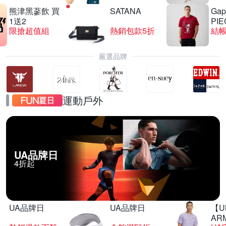
熊津黑蔘飲 買
SATANA
Gap
1送2
PIE
限搶超值組
熱銷包款5折
結帳
嚴選品牌
運動戶外
UA品牌日
4折起
UA品牌日
UA品牌日
【U
AR