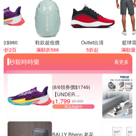
款$980
鞋款超低價
Outlet出清
籃球背
00折2百
滿額折566
5折起
滿額最
秒殺時時樂
看更多
(8/6領券價$1749)
【UNDER
1,799
ARMOUR】UA
$5,980
$
商品熱銷中
CURRY SERIES 7
籃球鞋 多款任選
BALLY Bhenn 老花