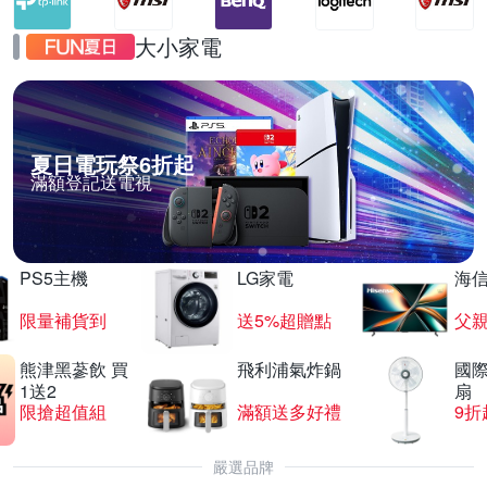
大小家電
夏日電玩祭6折起
滿額登記送電視
PS5主機
LG家電
海
限量補貨到
送5%超贈點
父
熊津黑蔘飲 買
飛利浦氣炸鍋
國際
1送2
扇
限搶超值組
滿額送多好禮
9折
嚴選品牌