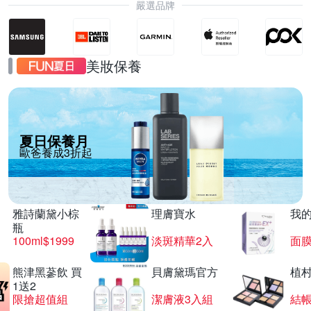
嚴選品牌
美妝保養
夏日保養月
歐爸養成3折起
雅詩蘭黛小棕
理膚寶水
我
瓶
100ml$1999
淡斑精華2入
面膜
熊津黑蔘飲 買
貝膚黛瑪官方
植
1送2
限搶超值組
潔膚液3入組
結帳