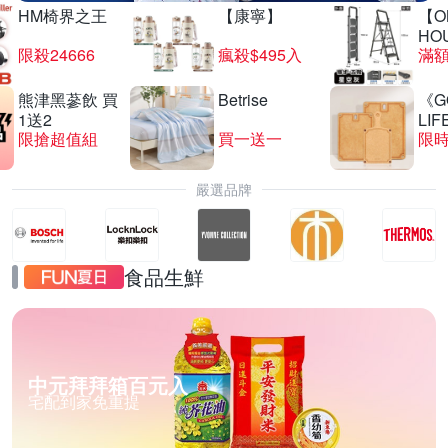
HM椅界之王
【康寧】
【O
HO
限殺24666
瘋殺$495入
滿
熊津黑蔘飲 買
Betrise
《G
1送2
LIF
限搶超值組
買一送一
限時
嚴選品牌
食品生鮮
中元拜拜箱百元入
宅配到家免重提