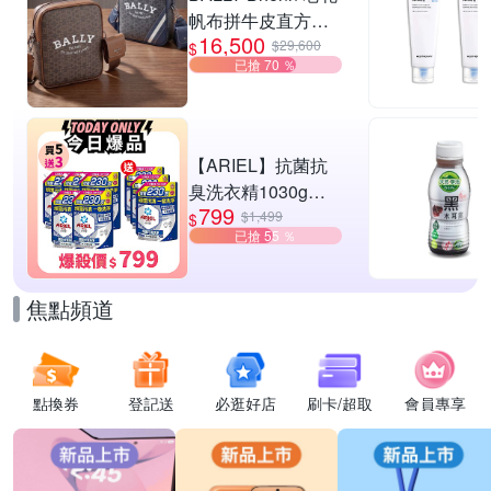
帆布拼牛皮直方肩
16,500
斜背郵差包-2款可
$29,600
$
已搶 70 ％
選
【ARIEL】抗菌抗
臭洗衣精1030g補
799
充包 X8 (抗菌去漬/
$1,499
$
已搶 55 ％
室內晾曬) 兩款任選
焦點頻道
點換券
登記送
必逛好店
刷卡/超取
會員專享