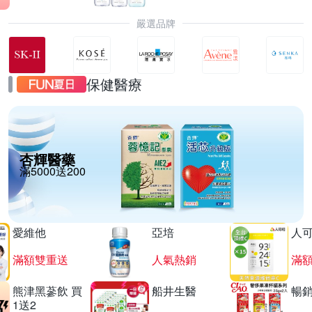
嚴選品牌
保健醫療
杏輝醫藥
滿5000送200
愛維他
亞培
人
滿額雙重送
人氣熱銷
滿
熊津黑蔘飲 買
船井生醫
暢
1送2