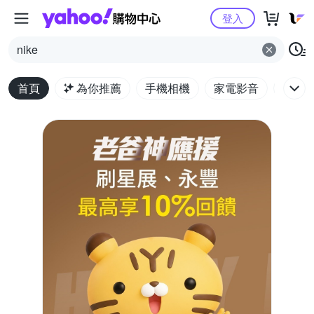
Yahoo購物中心
登入
nike
首頁
為你推薦
手機相機
家電影音
電腦