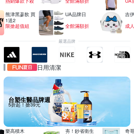
熱銷爆款下殺
全館滿額折
UA
熊津黑蔘飲 買
UA品牌日
吉
1送2
限搶超值組
全館滿額折
嚴選品牌
日用清潔
台塑生醫品牌週
5折起！搶39元
樂高積木
夯！鈔省衛生
奇