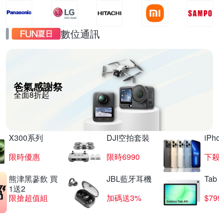
數位通訊
爸氣感謝祭
全面8折起
X300系列
DJI空拍套裝
iP
限時優惠
限時6990
下殺
熊津黑蔘飲 買
JBL藍牙耳機
Tab
1送2
限搶超值組
加碼送3%
$79