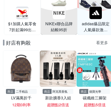
$1加購人氣零食
NIKEx聯合品牌
adidas爆品限定
7折起滿99出貨
結帳95折
人氣爆款激降
滿199打95折
$999
好店有夠殺
看更多
商店
二手精品
商店
阿克黑香氛
商店
德寶光學
LV滿萬折千
新款擴香3入組
碳纖維三腳架
12期0利率
超贈點2倍送
超贈點5倍送