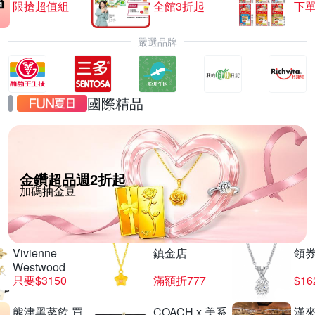
限搶超值組
全館3折起
下單
嚴選品牌
國際精品
金鑽超品週2折起
加碼抽金豆
Vivienne
鎮金店
領
Westwood
只要$3150
滿額折777
$16
熊津黑蔘飲 買
COACH x 美系
漢