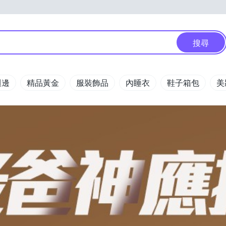
搜尋
週邊
精品黃金
服裝飾品
內睡衣
鞋子箱包
美