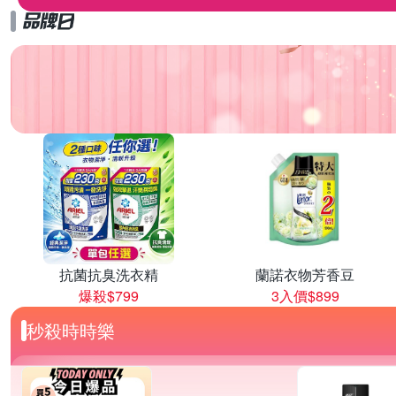
抗菌抗臭洗衣精
蘭諾衣物芳香豆
爆殺$799
3入價$899
秒殺時時樂