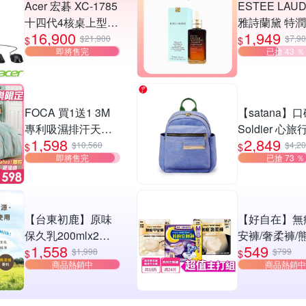
Acer 宏碁 XC-1785
ESTEE LAU
十四代4核桌上型電
雅詩蘭黛 特
16,900
1,949
腦(i3-
全方位修護露
$21,900
$7,9
$
$
即將售完
已搶 43 ％
14100/8G/512GB
100ml
SSD/Win11)
FOCA 買1送1 3M
【satana】
專利吸濕排汗天絲
Soldier 心
1,598
2,849
兩用被床包組(單/
包 輕量防潑水
$10,560
$4,2
$
$
即將售完
已搶 73 ％
雙/加 均一價)
平板 減壓止
台灣製 - 多款
【台東初鹿】原味
【好自在】無
保久乳200mlx2箱_
安褲/奢柔褲/
1,558
549
共48入+贈廟口烤玉
睡褲 超值組
$1,998
$799
$
$
商品熱銷中
商品熱銷中
米90gx1包
組 -生理褲/衛
褲(無痕褲18
睡褲24片)