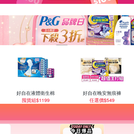
好自在液體衛生棉
好自在晚安無痕褲
囤貨組$1199
任選價$549