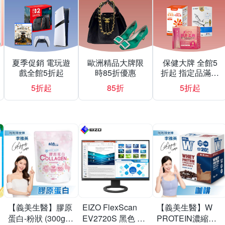
夏季促銷 電玩遊
歐洲精品大牌限
保健大牌 全館5
戲全館5折起
時85折優惠
折起 指定品滿額
送豪禮
5折起
85折
5折起
【義美生醫】膠原
EIZO FlexScan
【義美生醫】W
蛋白-粉狀 (300g/
EV2720S 黑色 27
PROTEIN濃縮乳