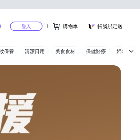
購物車
帳號綁定送
登入
妝保養
清潔日用
美食食材
保健醫療
婦幼玩具