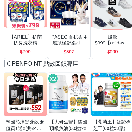
【ARIEL】抗菌
PASEO 百拭柔 4
爆款
抗臭洗衣精
層頂極舒柔抽取
$999【adidas 愛
1030g補充包 X8
式衛生紙90抽10
迪達】男/女 精選
$799
$597
$999
(抗菌去漬/室內晾
包/串 超值3串組
運動鞋休閒鞋 任
曬) 兩款任選
選均一價
OPENPOINT 點數回饋專區
韓國熊津黑蔘飲 超
【大研生醫】德國
【葡萄王】認證樟
值買1送2(共24入
頂級魚油(60粒)x2
芝王(60粒x3瓶)