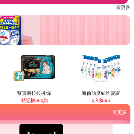
看更多
幫寶適拉拉褲/箱
海倫仙度絲洗髮露
登記抽500點
3入$595
看更多