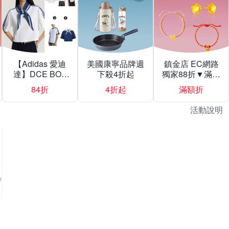
【Adidas 愛迪
美國康寧品牌週
鎮金店 EC網路
達】DCE BOX
下殺4折起
獨家88折▼滿額
TEE 短版 領巾
折777
84折
4折起
滿額折
圓領短袖T恤 男
女 A-KZ4182 B-
活動說明
KX1882 C-
KX0862 精選五
款