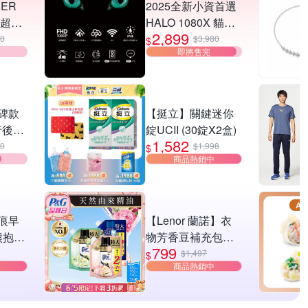
DER
2025全新小資首選
潤超導
HALO 1080X 貓貓
2,899
機 機車行車記錄器
00
$3,980
$
即將售完
贈32G記憶卡 (前後
雙錄/油電車通用)
口碑款
【挺立】關鍵迷你
旅行後背
錠UCII (30錠X2盒)
1,582
 11吋
00
$1,998
$
商品熱銷中
滑背帶
痕早
【Lenor 蘭諾】衣
熊抱安
物芳香豆補充包多
799
任選一
款 任選3入
$1,497
$
商品熱銷中
生棉
片、安