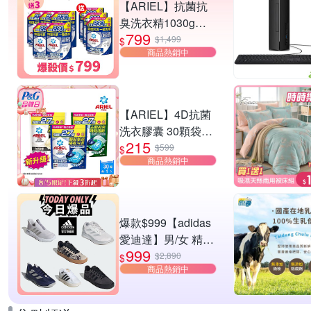
【ARIEL】抗菌抗
臭洗衣精1030g補
799
充包 X8 (抗菌去漬/
$1,499
$
商品熱銷中
室內晾曬) 兩款任選
【ARIEL】4D抗菌
洗衣膠囊 30顆袋裝
215
(抗菌去漬/室內晾
$599
$
商品熱銷中
衣/自然微香)
爆款$999【adidas
愛迪達】男/女 精選
999
運動鞋休閒鞋 任選
$2,890
$
商品熱銷中
均一價