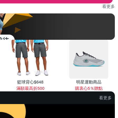
看更多
籃球背心$648
明星運動商品
滿額最高折500
購衷心5％贈點
看更多