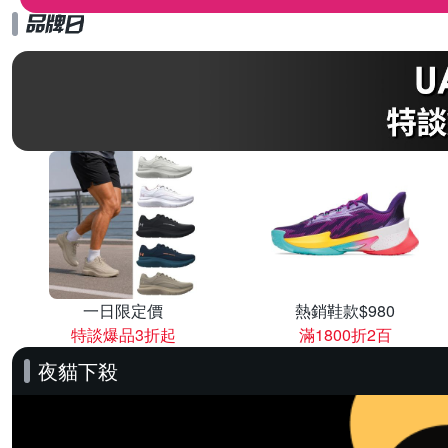
一日限定價
熱銷鞋款$980
特談爆品3折起
滿1800折2百
夜貓下殺