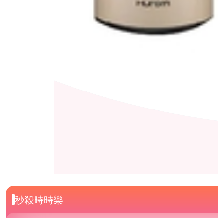
秒殺時時樂