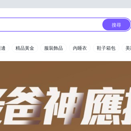
搜尋
週邊
精品黃金
服裝飾品
內睡衣
鞋子箱包
美