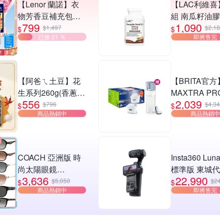
【Lenor 蘭諾】衣
【LAC利維喜
物芳香豆補充包多
組 南瓜籽油
799
1,090
款 任選3入
品100顆(1000
$1,497
$2,1
$
$
已搶 21 ％
即將售完
南瓜子/男性保
【阿爸ㄟ土豆】花
【BRITA官方
生系列260g(香蔥/
MAXTRA P
556
2,039
蔥辣/麻辣/日本海
去水垢專家9入
$796
$4,3
$
$
商品熱銷中
商品熱銷中
鹽)x任選4罐組
隨身濾水瓶
COACH 亞洲版 時
Insta360 Luna
尚太陽眼鏡
標準版 東城
3,636
22,990
HC8332D
公司貨
$5,050
$2
$
$
商品熱銷中
即將售完
HC8368D
HC8429D
HC8430D