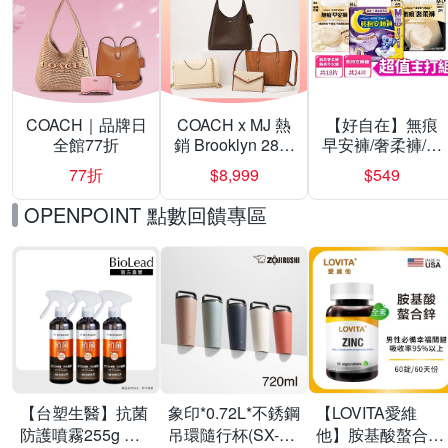
COACH｜品牌日
COACH x MJ 熱
【好自在】無痕
全館77折
銷 Brooklyn 28／
早安褲/奢柔褲/熊
兩用／斜背包均
抱安睡褲 超值組
77折
$8,999
$549
一價-多款可選
任選一組 -生理
褲/衛生棉褲(無痕
OPENPOINT 點數回饋專區
褲18片、安睡褲
24片)
【台塑生醫】抗菌
象印*0.72L*不銹鋼
【LOVITA愛維
防護噴霧255g 三
吊環隨行杯(SX-
他】胺基酸螯合鋅