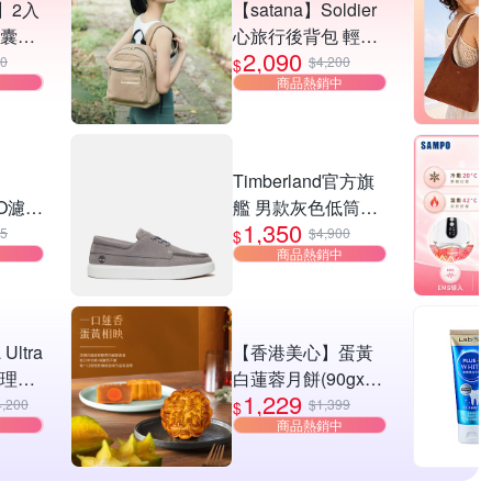
】2入
【satana】Soldier
膠囊食
心旅行後背包 輕量
2,090
mg/
防潑水 11吋平板 減
80
$4,200
$
商品熱銷中
健)
壓止滑背帶 台灣製
SOS2595 - 摩卡慕
斯
】
Timberland官方旗
RO濾芯
艦 男款灰色低筒皮
1,350
 贈
革休閒
45
$4,900
$
商品熱銷中
鞋|A6C92EL8
 Ultra
【香港美心】蛋黃
代理商
白蓮蓉月餅(90gx6
1,229
入)(效期：
4,200
$1,399
$
商品熱銷中
2026/10/20)