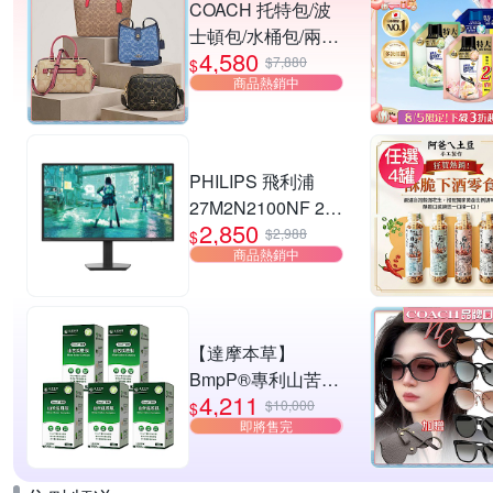
COACH 托特包/波
士頓包/水桶包/兩用
4,580
包 均一價
$7,880
$
商品熱銷中
PHILIPS 飛利浦
27M2N2100NF 27
2,850
型 IPS FHD 144Hz
$2,988
$
商品熱銷中
電競螢幕
(0.5ms/HDMI/抗藍
光/零閃屏)
【達摩本草】
BmpP®專利山苦瓜
4,211
胜肽x5盒(90顆/盒、
$10,000
$
即將售完
共450顆)