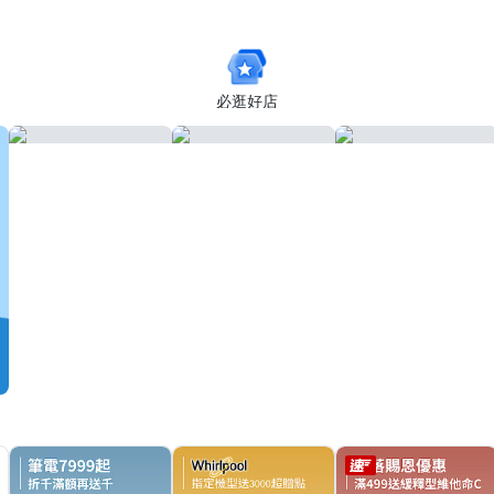
HC8445D 多款任選
公司貨(加贈掛式眼
鏡袋)
必逛好店