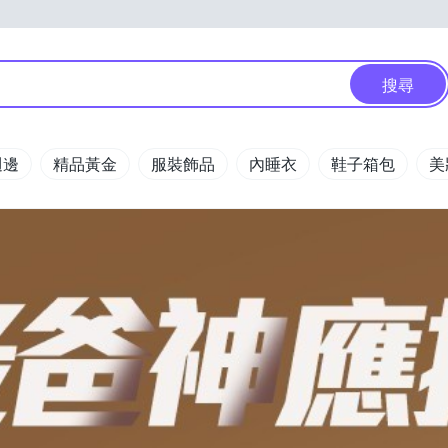
搜尋
週邊
精品黃金
服裝飾品
內睡衣
鞋子箱包
美