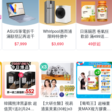
ASUS筆電折千
Whirlpool惠而浦
日落賜恩 爸氣狂
滿額登記再送千
限時特價中
歡節 滿499送緩
釋型C
$7,999
$3,690
49折起
韓國熊津黑蔘飲 超
【大研生醫】視易
【葡萄王】超極薑
值買1送2(共24入
適葉黃素(30粒)x3
黃MAX複方膠囊