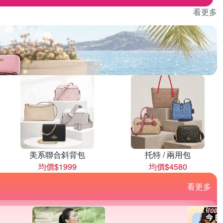
看更多
美系聯合斜背包
托特 / 兩用包
均價$1999
均價$4580
看更多