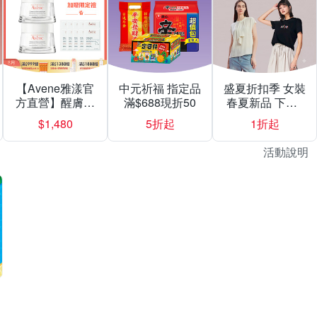
【Avene雅漾官
中元祈福 指定品
盛夏折扣季 女裝
方直營】醒膚緊
滿$688現折50
春夏新品 下殺1
實彈力霜50mlX2
折起
$1,480
5折起
1折起
入組
活動說明