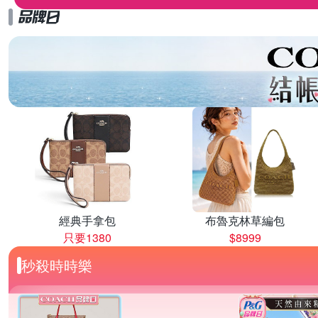
經典手拿包
布魯克林草編包
只要1380
$8999
秒殺時時樂