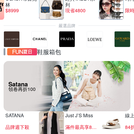
林
列
$8999
現省4800
限時
嚴選品牌
鞋服箱包
Satana
領卷再折100
SATANA
Just J’S Miss
線
品牌週下殺
滿件最高享85折
84