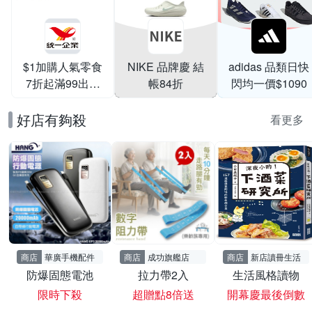
$1加購人氣零食
NIKE 品牌慶 結
adidas 品類日快
7折起滿99出貨
帳84折
閃均一價$1090
滿199打95折
好店有夠殺
看更多
商店
華廣手機配件
商店
成功旗艦店
商店
新店讀冊生活
防爆固態電池
拉力帶2入
生活風格讀物
限時下殺
超贈點8倍送
開幕慶最後倒數