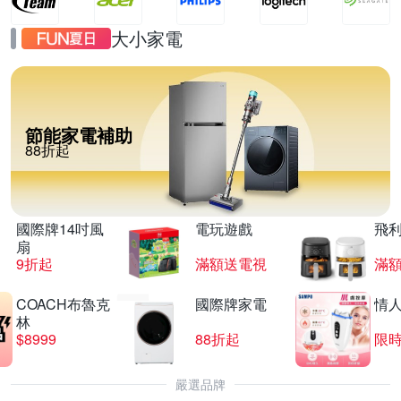
大小家電
節能家電補助
88折起
國際牌14吋風
電玩遊戲
飛
扇
9折起
滿額送電視
滿
COACH布魯克
國際牌家電
情
林
$8999
88折起
限時
嚴選品牌