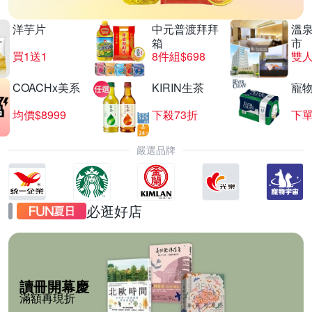
洋芋片
中元普渡拜拜
溫
箱
市
買1送1
8件組$698
COACHx美系
KIRIN生茶
寵
均價$8999
下殺73折
下單
嚴選品牌
必逛好店
讀冊開幕慶
滿額再現折