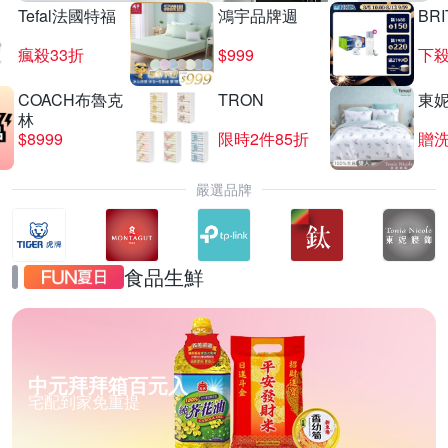
Tefal法國特福
鴻宇品牌週
BRI
瘋殺33折
$999
下殺
COACH布魯克
TRON
東
林
$8999
限時2件85折
贈
嚴選品牌
食品生鮮
中元拜拜箱百元入
宅配到家免重提