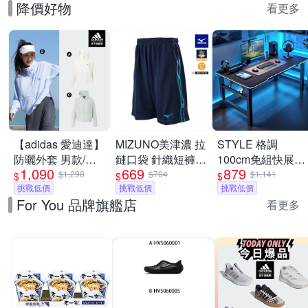
降價好物
看更多
【adidas 愛迪達】
MIZUNO美津濃 拉
STYLE 格調
防曬外套 男款/女
鏈口袋 針織短褲
100cm免組快展
1,090
669
879
款 (多款任選)
_32TBC533xx
Inferno-X 戰影電
$1,290
$704
$1,141
$
$
$
挑戰低價
挑戰低價
競桌/折疊桌/電腦
挑戰低價
For You 品牌旗艦店
桌/書桌/辦公桌/學
看更多
習桌