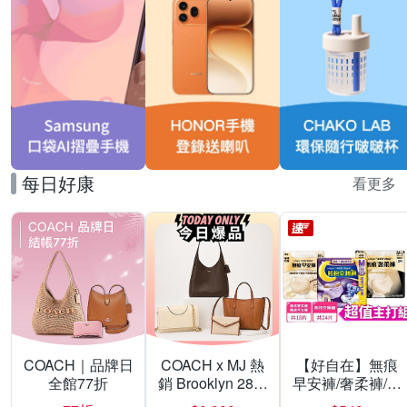
每日好康
看更多
COACH｜品牌日
COACH x MJ 熱
【好自在】無痕
全館77折
銷 Brooklyn 28／
早安褲/奢柔褲/熊
兩用／斜背包均
抱安睡褲 超值組