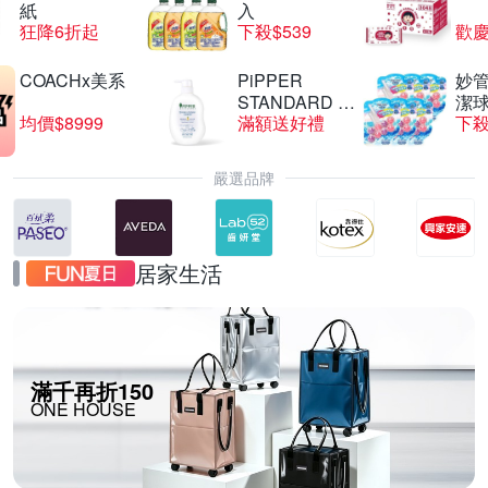
紙
入
狂降6折起
下殺$539
歡慶
COACHx美系
PiPPER
妙管
STANDARD 沛
潔球
均價$8999
滿額送好禮
下殺
柏
嚴選品牌
居家生活
滿千再折150
ONE HOUSE