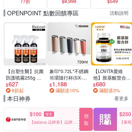
77折
$8,999
$549
一價-多款可選
任選一組 -生理
褲/衛生棉褲(無痕
OPENPOINT 點數回饋專區
活動說明
褲18片、安睡褲
24片)
【台塑生醫】抗菌
象印*0.72L*不銹鋼
【LOVITA愛維
防護噴霧255g 三
吊環隨行杯(SX-
他】胺基酸螯合鋅
627
1,188
680
入組
LA72H)
x2瓶30mg素食錠
$
$
$
6折起
滿額送10%
滿額送3%
(鋅錠)
本日神券
看更多
$100
$250
雙享
領
【satana 品牌券】品牌週
【葡萄
取
一件折$100
品滿29