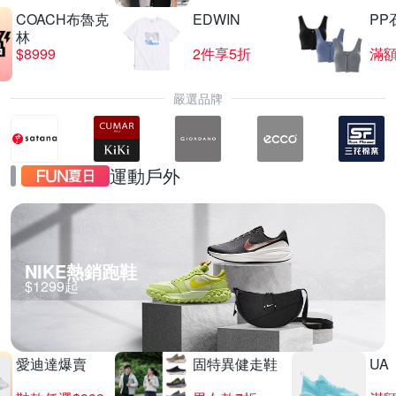
COACH布魯克
EDWIN
PP
林
$8999
2件享5折
滿額
嚴選品牌
運動戶外
NIKE熱銷跑鞋
$1299起
愛迪達爆賣
固特異健走鞋
UA