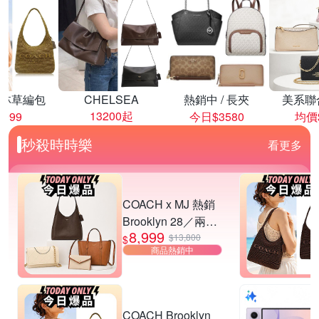
林草編包
CHELSEA
熱銷中 / 長夾
美系聯
13200起
8999
今日$3580
均價$
秒殺時時樂
看更多
COACH x MJ 熱銷
Brooklyn 28／兩用
8,999
／斜背包均一價-多
$13,800
$
商品熱銷中
款可選
COACH Brooklyn