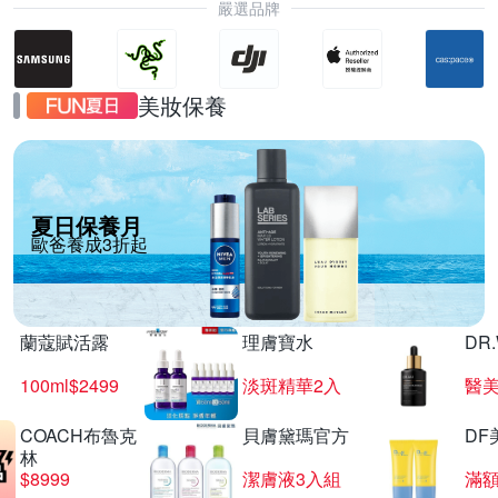
嚴選品牌
美妝保養
夏日保養月
歐爸養成3折起
蘭蔻賦活露
理膚寶水
DR
100ml$2499
淡斑精華2入
醫美
COACH布魯克
貝膚黛瑪官方
DF
林
$8999
潔膚液3入組
滿額