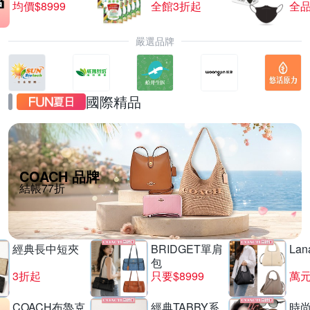
均價$8999
全館3折起
全品
嚴選品牌
國際精品
COACH 品牌
結帳77折
經典長中短夾
BRIDGET單肩
La
包
3折起
只要$8999
萬
COACH布魯克
經典TABBY系
時