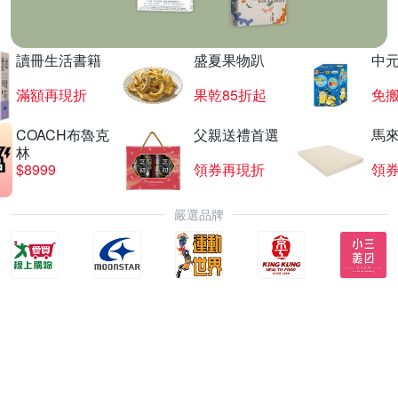
讀冊生活書籍
盛夏果物趴
中
滿額再現折
果乾85折起
免
COACH布魯克
父親送禮首選
馬
林
$8999
領券再現折
領
嚴選品牌