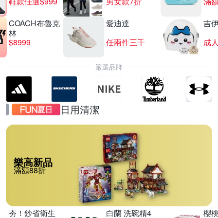
鞋款任選$999
男女款7折
滿額
COACH布魯克
愛迪達
吉
林
$8999
任兩件三千
嚴選品牌
日用清潔
樂高新品
滿額88折
夯！鈔省衛生
白蘭 洗碗精4
櫻