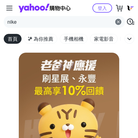
Yahoo購物中心
登入
nike
首頁
為你推薦
手機相機
家電影音
電腦