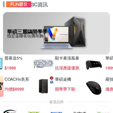
3C資訊
華碩三麗鷗開學季
指定送聯名玩偶吊飾
螢幕送5%
顯卡暴漲風暴
華
$1988
抗漲應援優惠
18
COACHx美系
華碩桌機
羅技
均價$8999
開學季下殺
優
嚴選品牌