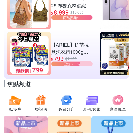
28 布魯克林編織款
8,999
單肩包-橄欖綠
$15,000
$
商品熱銷中
【ARIEL】抗菌抗
臭洗衣精1030g補
799
充包 X8 (抗菌去漬/
$1,499
$
已搶 70 ％
室內晾曬) 兩款任選
焦點頻道
點換券
登記送
必逛好店
刷卡/超取
會員專享