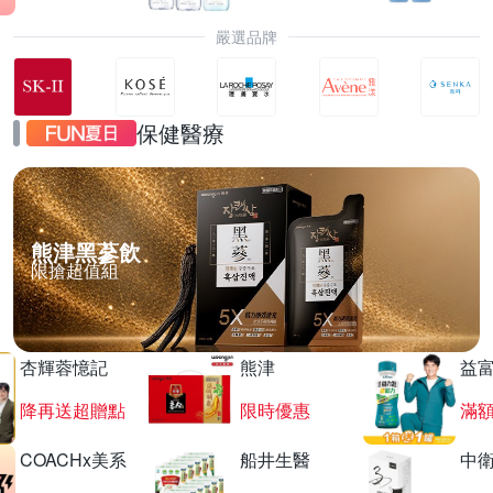
嚴選品牌
保健醫療
熊津黑蔘飲
限搶超值組
杏輝蓉憶記
熊津
益
降再送超贈點
限時優惠
滿
COACHx美系
船井生醫
中