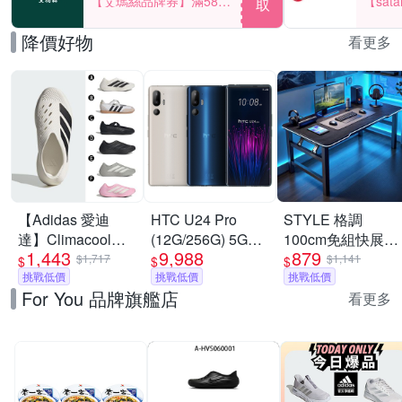
【艾瑪絲品牌券】滿580
【sat
取
享85折！
一件折$
降價好物
看更多
【Adidas 愛迪
HTC U24 Pro
STYLE 格調
達】Climacool科
(12G/256G) 5G
100cm免組快展
1,443
9,988
879
技 PURECHILL 套
6.8吋智慧型手機
Inferno-X 戰影電
$1,717
$1,141
$
$
$
穿式設計 運動拖鞋
挑戰低價
挑戰低價
競桌/折疊桌/電腦
挑戰低價
For You 品牌旗艦店
休閒鞋 運動鞋 男
桌/書桌/辦公桌/學
看更多
女 A-KI0066 精選
習桌
六款