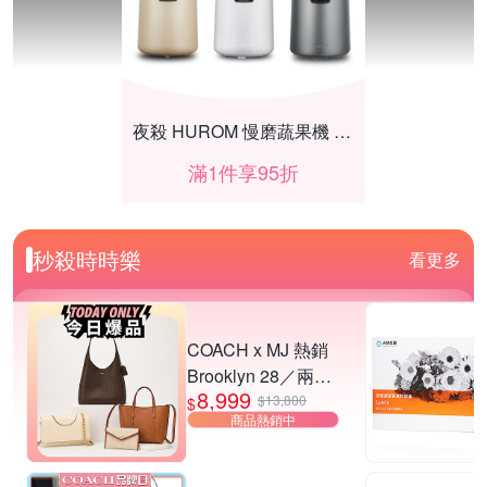
夜殺 HUROM 慢磨蔬果機 H-410
滿1件享95折
秒殺時時樂
看更多
COACH x MJ 熱銷
Brooklyn 28／兩用
8,999
／斜背包均一價-多
$13,800
$
商品熱銷中
款可選
歡慶父親節『微軟office』限時89折