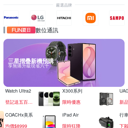
嚴選品牌
數位通訊
三星摺疊新機預購
享無痛升級現省六千
Watch Ultra2
X300系列
UAG
登記送五百超贈點
限時優惠
新
COACHx美系
iPad Air
行
均價$8999
限時狂降
下殺