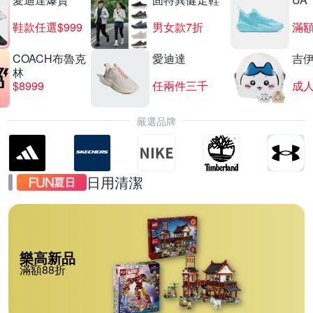
鞋款任選$999
男女款7折
滿額
COACH布魯克
愛迪達
吉
林
$8999
任兩件三千
嚴選品牌
日用清潔
樂高新品
滿額88折