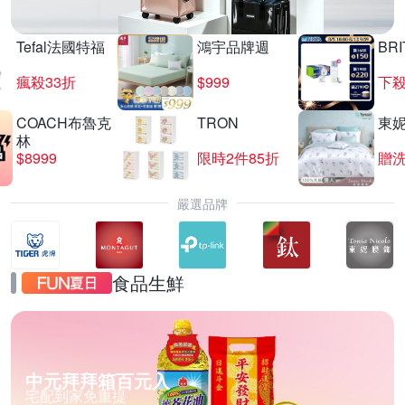
Tefal法國特福
鴻宇品牌週
BRI
瘋殺33折
$999
下殺
COACH布魯克
TRON
東
林
$8999
限時2件85折
贈
嚴選品牌
食品生鮮
中元拜拜箱百元入
宅配到家免重提