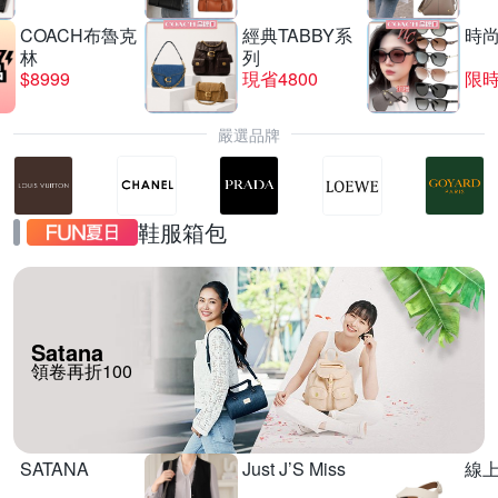
COACH布魯克
經典TABBY系
時
林
列
$8999
現省4800
限時
嚴選品牌
鞋服箱包
Satana
領卷再折100
SATANA
Just J’S Miss
線