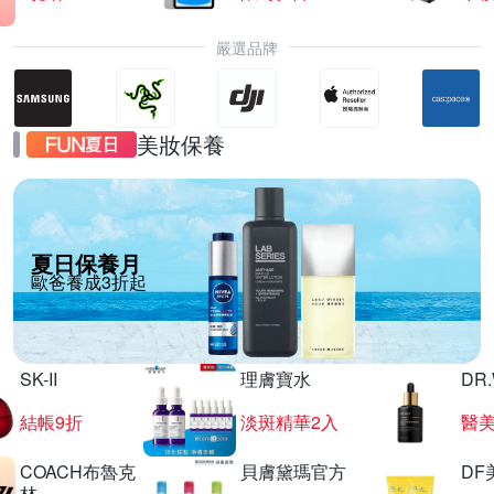
嚴選品牌
美妝保養
夏日保養月
歐爸養成3折起
SK-II
理膚寶水
DR
結帳9折
淡斑精華2入
醫美
COACH布魯克
貝膚黛瑪官方
DF
林