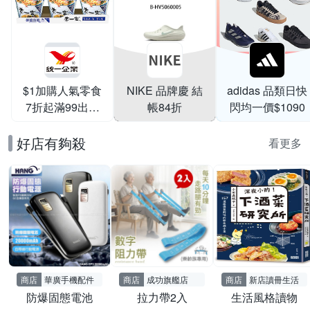
$1加購人氣零食
NIKE 品牌慶 結
adidas 品類日快
7折起滿99出貨
帳84折
閃均一價$1090
滿199打95折
好店有夠殺
看更多
商店
華廣手機配件
商店
成功旗艦店
商店
新店讀冊生活
防爆固態電池
拉力帶2入
生活風格讀物