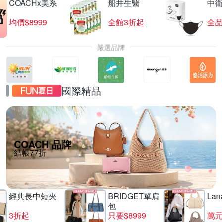
COACHx美系
船井生醫
中
均價$8999
全館3折起
全品
嚴選品牌
國際精品
COACH 品牌
結帳77折
經典長中短夾
BRIDGET單肩
La
包
3折起
只要$8999
萬