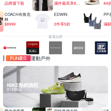
品牌週下殺
滿件最高享85折
84
COACH布魯克
EDWIN
PP
UPS不斷電系統限時95折
林
$8999
2件享5折
滿額
滿1件享95折
嚴選品牌
運動戶外
NIKE熱銷跑鞋
$1299起
愛迪達爆賣
固特異健走鞋
UA