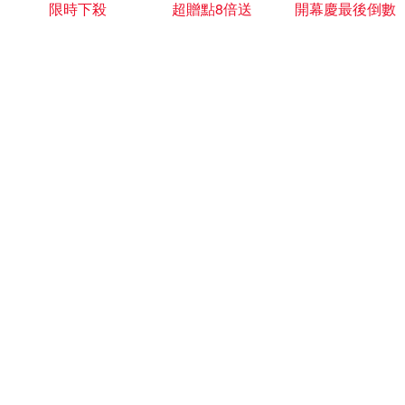
限時下殺
超贈點8倍送
開幕慶最後倒數