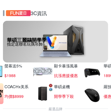
3C資訊
華碩三麗鷗開學季
指定送聯名玩偶吊飾
螢幕送5%
顯卡暴漲風暴
華
$1988
抗漲應援優惠
18
COACHx美系
華碩桌機
羅技
均價$8999
開學季下殺
優
嚴選品牌