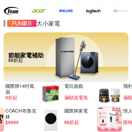
大小家電
節能家電補助
88折起
國際牌14吋風
電玩遊戲
飛
扇
9折起
滿額送電視
滿
COACH布魯克
國際牌家電
情
林
$8999
88折起
限時