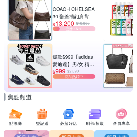
滿1件享89折
COACH CHELSEA
30 翻蓋插釦肩背包
13,200
兩色供選
$16,800
$
已搶 16 ％
爆款$999【adidas
愛迪達】男/女 精選
999
運動鞋休閒鞋 任選
$2,890
$
商品熱銷中
均一價
焦點頻道
點換券
登記送
必逛好店
刷卡/超取
會員專享