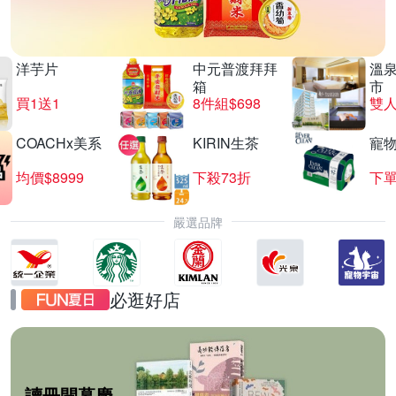
洋芋片
中元普渡拜拜
溫
箱
市
買1送1
8件組$698
COACHx美系
KIRIN生茶
寵
均價$8999
下殺73折
下單
嚴選品牌
必逛好店
讀冊開幕慶