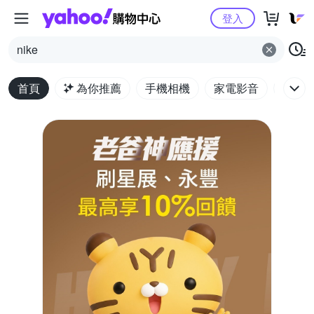
Yahoo購物中心
登入
nike
首頁
為你推薦
手機相機
家電影音
電腦