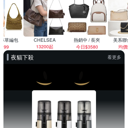
林草編包
CHELSEA
熱銷中 / 長夾
美系聯
13200起
8999
今日$3580
均價$
夜貓下殺
看更多