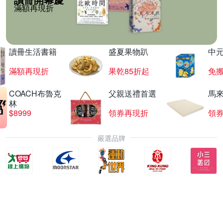
滿額再現折
讀冊生活書籍
盛夏果物趴
中
滿額再現折
果乾85折起
免
COACH布魯克
父親送禮首選
馬
林
$8999
領券再現折
領
嚴選品牌