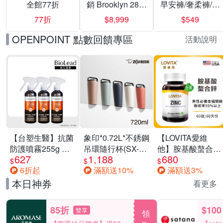
全館77折
銷 Brooklyn 28／
早安褲/奢柔褲/熊
兩用／斜背包均
抱安睡褲 超值組
77折
$8,999
$549
一價-多款可選
任選一組 -生理
褲/衛生棉褲(無痕
OPENPOINT 點數回饋專區
活動說明
褲18片、安睡褲
24片)
【台塑生醫】抗菌
象印*0.72L*不銹鋼
【LOVITA愛維
防護噴霧255g 三
吊環隨行杯(SX-
他】胺基酸螯合鋅
627
1,188
680
入組
LA72H)
x2瓶30mg素食錠
$
$
$
6折起
滿額送10%
滿額送3%
(鋅錠)
本日神券
看更多
85折
$100
雙享
領