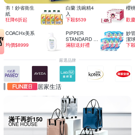
夯！鈔省衛生
白蘭 洗碗精4
櫻
紙
入
狂降6折起
下殺$539
歡慶
COACHx美系
PiPPER
妙管
STANDARD 沛
潔球
均價$8999
滿額送好禮
下殺
柏
嚴選品牌
居家生活
滿千再折150
ONE HOUSE