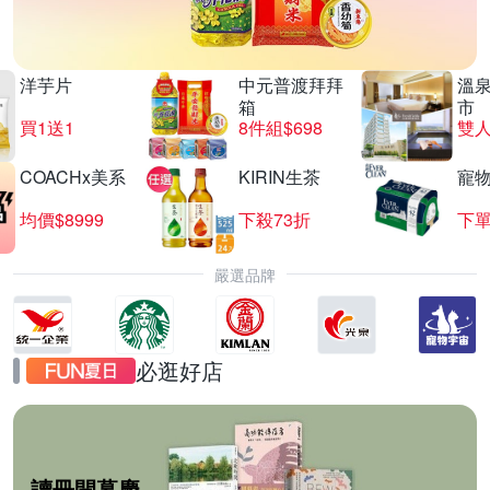
洋芋片
中元普渡拜拜
溫
箱
市
買1送1
8件組$698
COACHx美系
KIRIN生茶
寵
均價$8999
下殺73折
下單
嚴選品牌
必逛好店
讀冊開幕慶