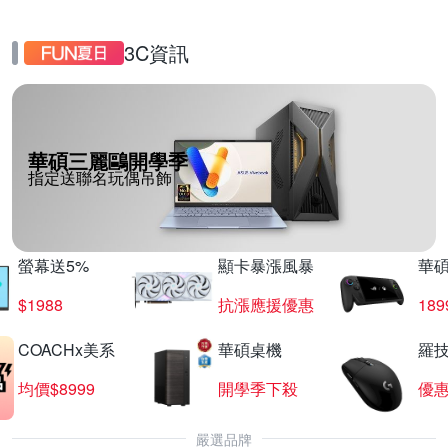
3C資訊
華碩三麗鷗開學季
指定送聯名玩偶吊飾
螢幕送5%
顯卡暴漲風暴
華
$1988
抗漲應援優惠
18
COACHx美系
華碩桌機
羅技
均價$8999
開學季下殺
優
嚴選品牌