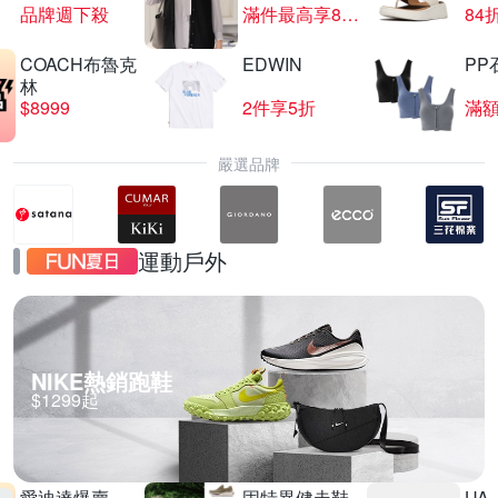
品牌週下殺
滿件最高享85折
84
COACH布魯克
EDWIN
PP
UPS不斷電系統限時95折
林
$8999
2件享5折
滿額
滿1件享95折
嚴選品牌
運動戶外
NIKE熱銷跑鞋
$1299起
愛迪達爆賣
固特異健走鞋
UA