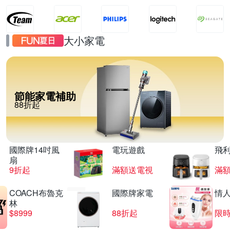
大小家電
節能家電補助
88折起
國際牌14吋風
電玩遊戲
飛
扇
9折起
滿額送電視
滿
COACH布魯克
國際牌家電
情
林
$8999
88折起
限時