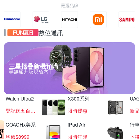
嚴選品牌
數位通訊
三星摺疊新機預購
享無痛升級現省六千
Watch Ultra2
X300系列
UAG
登記送五百超贈點
限時優惠
新
COACHx美系
iPad Air
行
均價$8999
限時狂降
下殺