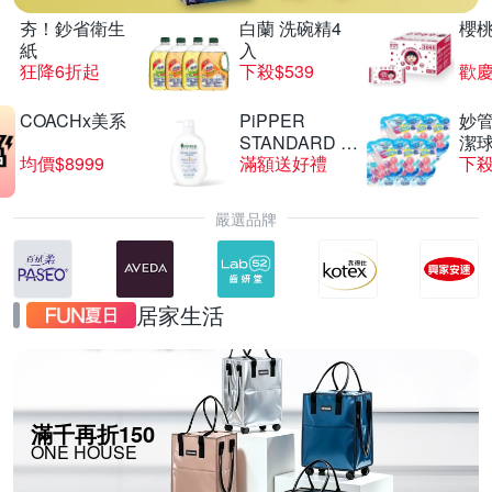
夯！鈔省衛生
白蘭 洗碗精4
櫻
紙
入
狂降6折起
下殺$539
歡慶
COACHx美系
PiPPER
妙管
STANDARD 沛
潔球
均價$8999
滿額送好禮
下殺
柏
嚴選品牌
居家生活
滿千再折150
ONE HOUSE