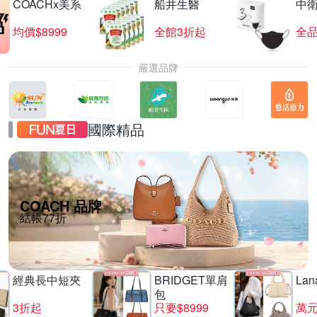
COACHx美系
船井生醫
中
均價$8999
全館3折起
全品
嚴選品牌
國際精品
COACH 品牌
結帳77折
經典長中短夾
BRIDGET單肩
La
包
3折起
只要$8999
萬