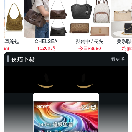
林草編包
CHELSEA
熱銷中 / 長夾
美系聯
13200起
8999
今日$3580
均價$
夜貓下殺
看更多