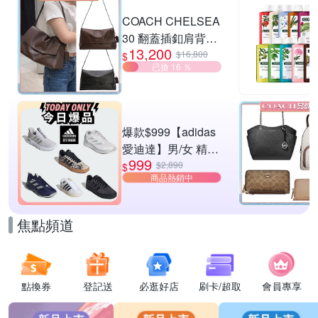
滿1件享9折
COACH CHELSEA
30 翻蓋插釦肩背包
13,200
兩色供選
$16,800
$
已搶 16 ％
爆款$999【adidas
愛迪達】男/女 精選
999
運動鞋休閒鞋 任選
$2,890
$
商品熱銷中
均一價
焦點頻道
點換券
登記送
必逛好店
刷卡/超取
會員專享