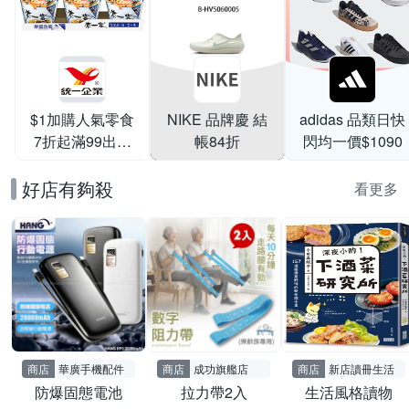
$1加購人氣零食
NIKE 品牌慶 結
adidas 品類日快
7折起滿99出貨
帳84折
閃均一價$1090
滿199打95折
好店有夠殺
看更多
商店
華廣手機配件
商店
成功旗艦店
商店
新店讀冊生活
防爆固態電池
拉力帶2入
生活風格讀物