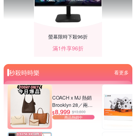
螢幕限時下殺96折
滿1件享96折
秒殺時時樂
看更多
COACH x MJ 熱銷
Brooklyn 28／兩用
8,999
／斜背包均一價-多
$13,800
$
商品熱銷中
款可選
【海盜船CORSAIR】★DIY組件享9折