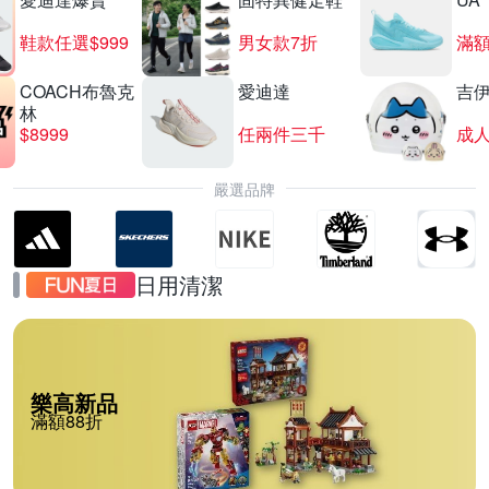
鞋款任選$999
男女款7折
滿額
COACH布魯克
愛迪達
吉
林
$8999
任兩件三千
嚴選品牌
日用清潔
樂高新品
滿額88折