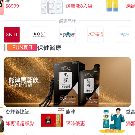
$8999
潔膚液3入組
滿額
嚴選品牌
保健醫療
熊津黑蔘飲
限搶超值組
杏輝蓉憶記
熊津
益
降再送超贈點
限時優惠
滿