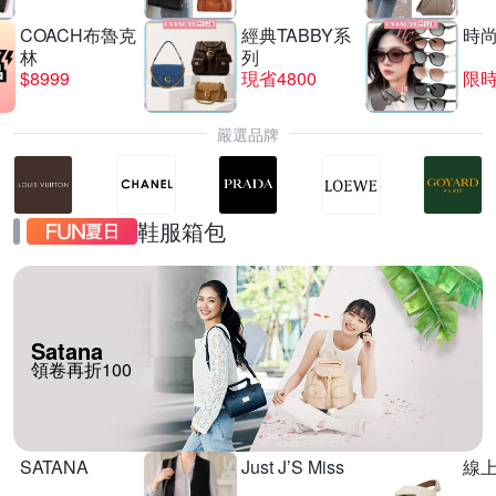
COACH布魯克
經典TABBY系
時
林
列
$8999
現省4800
限時
嚴選品牌
鞋服箱包
Satana
領卷再折100
SATANA
Just J’S Miss
線