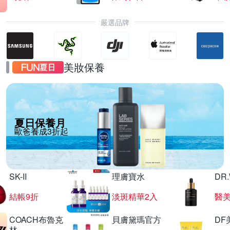
嚴選品牌
美妝保養
夏日保養月
歐爸養成3折起
SK-II
理膚寶水
DR
結帳9折
淡斑精華2入
醫美
COACH布魯克
貝膚黛瑪官方
DF
林