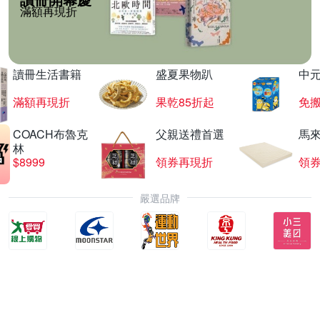
滿額再現折
讀冊生活書籍
盛夏果物趴
中
滿額再現折
果乾85折起
免
COACH布魯克
父親送禮首選
馬
林
$8999
領券再現折
領
嚴選品牌