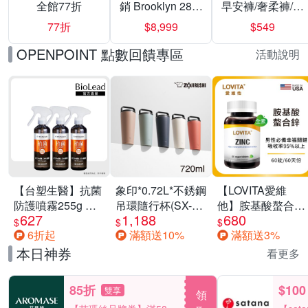
全館77折
銷 Brooklyn 28／
早安褲/奢柔褲/熊
兩用／斜背包均
抱安睡褲 超值組
77折
$8,999
$549
一價-多款可選
任選一組 -生理
褲/衛生棉褲(無痕
OPENPOINT 點數回饋專區
活動說明
褲18片、安睡褲
24片)
【台塑生醫】抗菌
象印*0.72L*不銹鋼
【LOVITA愛維
防護噴霧255g 三
吊環隨行杯(SX-
他】胺基酸螯合鋅
627
1,188
680
入組
LA72H)
x2瓶30mg素食錠
$
$
$
6折起
滿額送10%
滿額送3%
(鋅錠)
本日神券
看更多
85折
$100
雙享
領