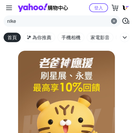
Yahoo購物中心
登入
nike
首頁
為你推薦
手機相機
家電影音
電腦