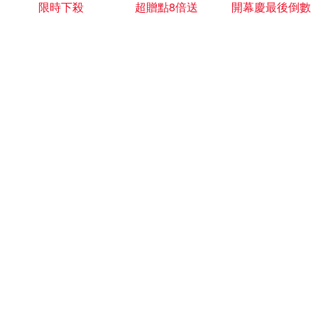
限時下殺
超贈點8倍送
開幕慶最後倒數