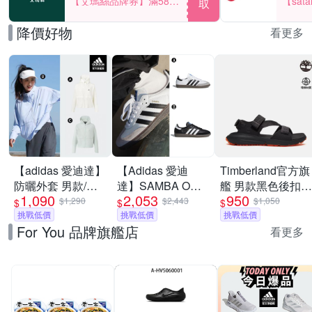
【艾瑪絲品牌券】滿580
【sat
取
享85折！
一件折$
降價好物
看更多
【adidas 愛迪達】
【Adidas 愛迪
Timberland官方旗
防曬外套 男款/女
達】SAMBA OG
艦 男款黑色後扣式
1,090
2,053
950
款 (多款任選)
休閒鞋 德訓鞋 運
涼鞋|A6DPPETY
$1,290
$2,443
$1,050
$
$
$
挑戰低價
動鞋 男女 A-
挑戰低價
挑戰低價
For You 品牌旗艦店
B75806 B-B75807
看更多