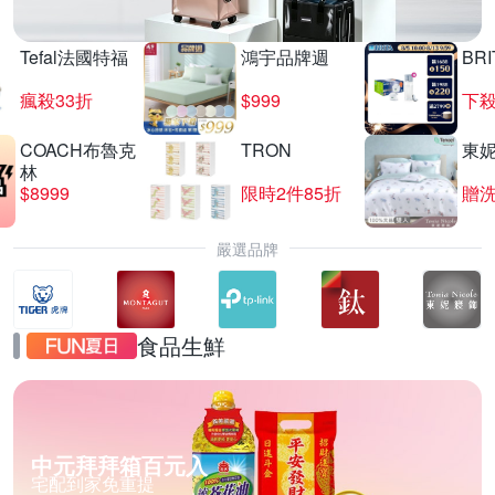
Tefal法國特福
鴻宇品牌週
BRI
瘋殺33折
$999
下殺
COACH布魯克
TRON
東
林
$8999
限時2件85折
贈
嚴選品牌
食品生鮮
中元拜拜箱百元入
宅配到家免重提