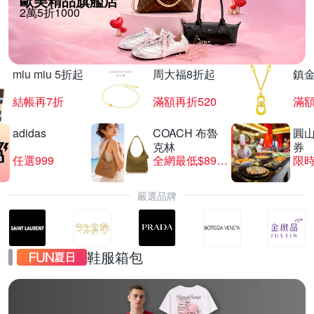
歐美精品旗艦店
2萬5折1000
miu miu 5折起
周大福8折起
鎮金
結帳再7折
滿額再折520
滿額
adidas
COACH 布魯
圓
克林
券
任選999
全網最低$8999
限時
嚴選品牌
鞋服箱包