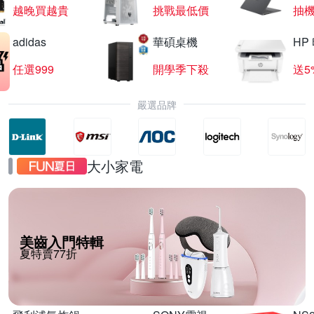
越晚買越貴
挑戰最低價
抽
adidas
華碩桌機
HP
任選999
開學季下殺
送5
嚴選品牌
大小家電
美齒入門特輯
夏特賣77折