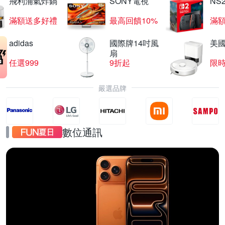
飛利浦氣炸鍋
SONY電視
NS
滿額送多好禮
最高回饋10%
滿
adidas
國際牌14吋風
美國i
扇
任選999
9折起
限
嚴選品牌
數位通訊
iPhone17
直降千元起