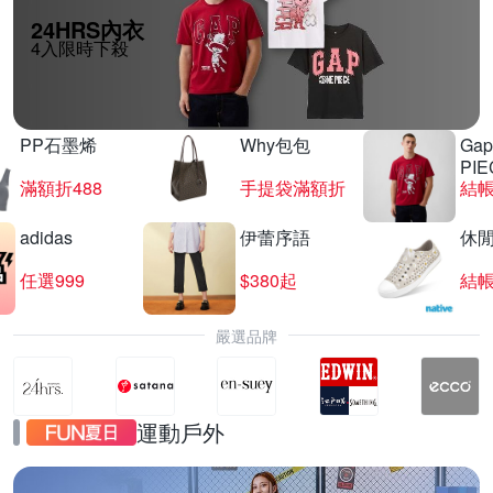
24HRS內衣
4入限時下殺
PP石墨烯
Why包包
Gap
PIE
滿額折488
手提袋滿額折
結帳
adidas
伊蕾序語
休
任選999
$380起
結帳
嚴選品牌
23:00 開賣
運動戶外