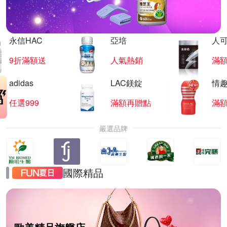
永信HAC
亞培
人
9折滿額送
人氣熱銷
滿
adidas
LAC鎂錠
情
任選999
滿額再贈點
滿
嚴選品牌
國際精品