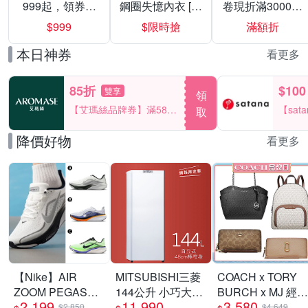
999起，領券折
鋼圈失憶內衣 [熱
卷現折滿3000折
上折 最高回饋
銷好評]
300
$999
$限時搶
滿額折
40%
本日神券
看更多
85折
$100
雙享
領
【艾瑪絲品牌券】滿580
【sat
取
享85折！
一件折$
降價好物
看更多
【Nike】AIR
MITSUBISHI三菱
COACH x TORY
ZOOM PEGASUS
144公升 小巧大容
BURCH x MJ 經典
2,199
11,990
3,580
42 RR 慢跑鞋 運
量 直立式冷凍櫃
款 中夾 / 長夾(多
$2,850
$4,649