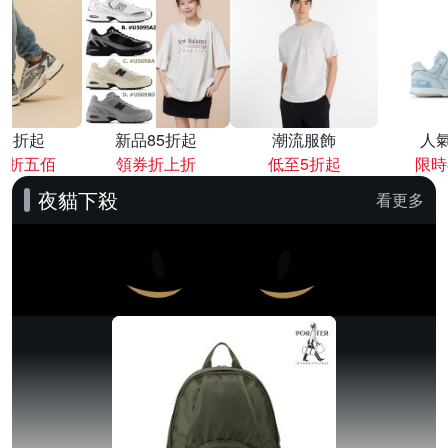
降4折起
新品85折起
潮流服飾
人
再折五佰
領券折上折
低至5折起
限時
夜貓下殺
看更多