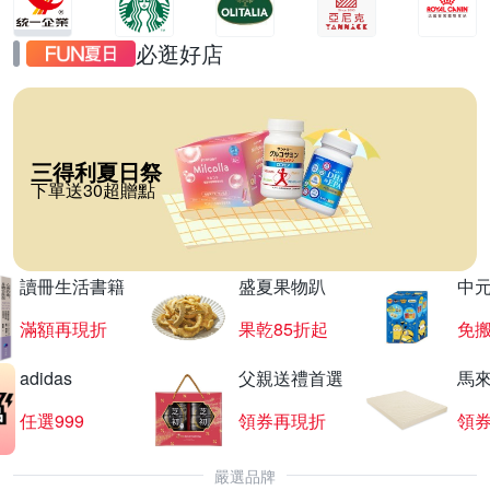
必逛好店
三得利夏日祭
下單送30超贈點
讀冊生活書籍
盛夏果物趴
中
滿額再現折
果乾85折起
免
adidas
父親送禮首選
馬
任選999
領券再現折
領
嚴選品牌