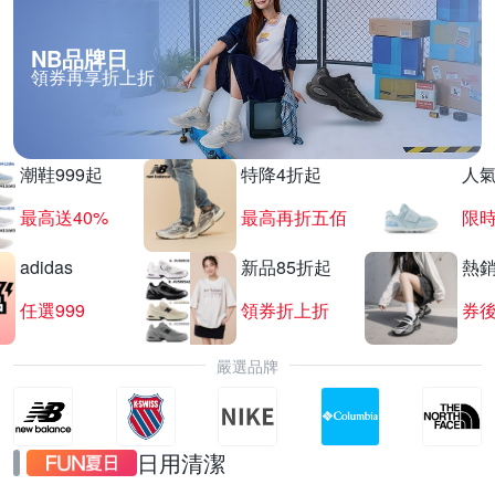
NB品牌日
領券再享折上折
SEIKO 鬧鐘掛鐘 結帳87折
滿1件享87折
潮鞋999起
特降4折起
人
最高送40%
最高再折五佰
限時
adidas
新品85折起
熱
任選999
領券折上折
券後
嚴選品牌
日用清潔