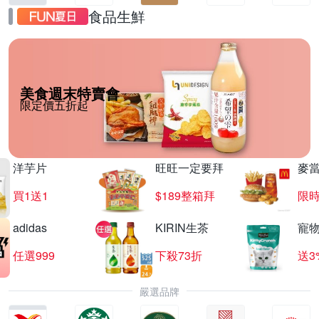
食品生鮮
美食週末特賣會
限定價五折起
洋芋片
旺旺一定要拜
麥
買1送1
$189整箱拜
限時
adidas
KIRIN生茶
寵
任選999
下殺73折
送3
嚴選品牌