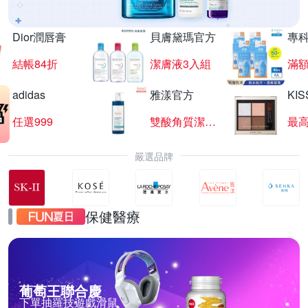
Dior潤唇膏
貝膚黛瑪官方
專
結帳84折
潔膚液3入組
滿額
adidas
雅漾官方
KI
任選999
雙酸角質潔膚露
最高
嚴選品牌
保健醫療
葡萄王聯合慶
下單抽羅技遊戲滑鼠