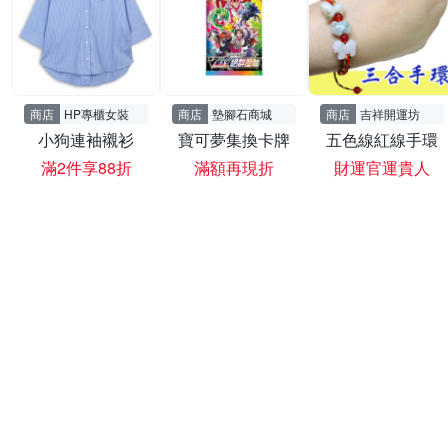
商店
HP專櫃女裝
商店
墊腳石商城
商店
吉祥開運坊
小狗連袖襯衫
寶可夢集換卡牌
五色線紅線手環
滿2件享88折
滿額再現折
財運官運貴人