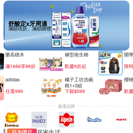
舒酸定x牙周適
滿額現折、滿額贈禮
樂高積木
褲型衛生棉
開
滿1688享88折
歡慶6折起
限
adidas
橘子工坊洗碗
櫻
精1+3組
任選999
下殺$599
歡慶
嚴選品牌
居家生活