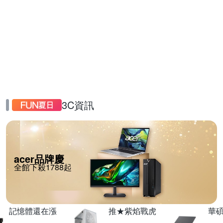
3C資訊
acer品牌慶
全館下殺1788起
記憶體還在漲
推★紫焰戰虎
華碩