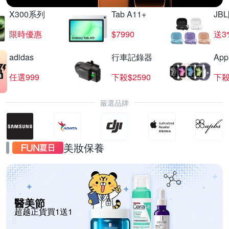
X300系列
Tab A11+
JB
限時優惠
$7990
送3
adidas
行車記錄器
App
任選999
下殺$2590
下殺
嚴選品牌
美妝保養
醫美節
超越正貨買1送1