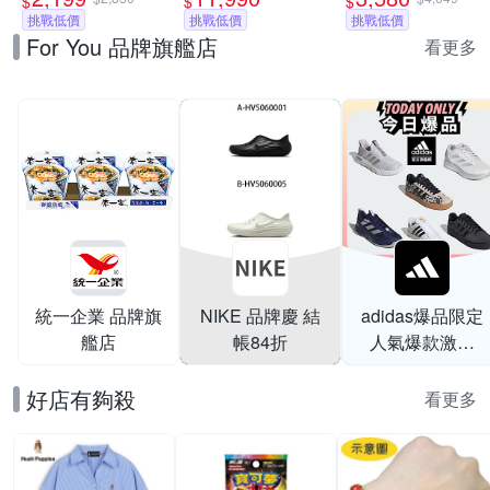
$
$
$
動鞋 男 A-
挑戰低價
MF-U14T-W-C
挑戰低價
款可選)
挑戰低價
For You 品牌旗艦店
II7210100 B-
看更多
IB1873102 精選三
款
統一企業 品牌旗
NIKE 品牌慶 結
adidas爆品限定
艦店
帳84折
人氣爆款激降
$999
好店有夠殺
看更多