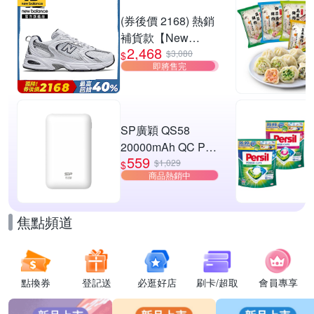
W3) (網路獨家款)
滿1件享92折
(券後價 2168) 熱銷
補貨款【New
2,468
Balance】復古運動
$3,080
$
即將售完
鞋_中性_白銀
_MR530SG-D楦
SP廣穎 QS58
20000mAh QC PD
559
20W TypeC雙向快
$1,029
$
商品熱銷中
充行動電源_具Wh
標示
焦點頻道
點換券
登記送
必逛好店
刷卡/超取
會員專享