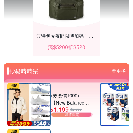
波特包★夜間限時加碼！滿$5200折$520
滿$5200折$520
秒殺時時樂
看更多
(券後價1099)
【New Balance】
1,199
慢跑鞋_女/中性_多
$2,680
$
即將售完
款任選
(W4139I6/W413LW
【酷碼】★支援打Game滿件享92折
3/M411626/M411L