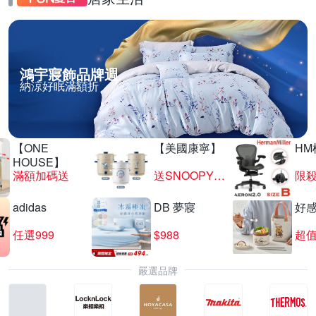
鴻宇寢飾品牌週
納涼好眠滿額折
【ONE
【美國康寧】
HM
HOUSE】
滿額加碼送
送SNOOPY匙筷組
限殺
adidas
DB 夢寢
好
任選999
$988
超值
嚴選品牌