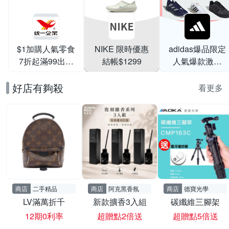
$1加購人氣零食
NIKE 限時優惠
adidas爆品限定
7折起滿99出貨
結帳$1299
人氣爆款激降
滿199打95折
$999
好店有夠殺
看更多
商店
二手精品
商店
阿克黑香氛
商店
德寶光學
LV滿萬折千
新款擴香3入組
碳纖維三腳架
12期0利率
超贈點2倍送
超贈點5倍送