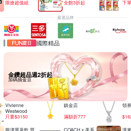
限搶超值組
全館3折起
下單
嚴選品牌
國際精品
金鑽超品週2折起
加碼抽金豆
Vivienne
鎮金店
領
Westwood
只要$3150
滿額折777
$16
熊津黑蔘飲 買
COACH x 美系
漢