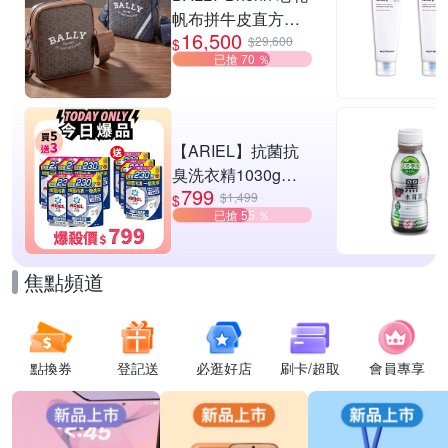
帆布拼牛皮直方肩
16,500
斜背郵差包-2款可
$29,600
$
已搶 70 ％
選
【ARIEL】抗菌抗
臭洗衣精1030g補
799
充包 X8 (抗菌去漬/
$1,499
$
已搶 55 ％
室內晾曬) 兩款任選
焦點頻道
點換券
登記送
必逛好店
刷卡/超取
會員專享