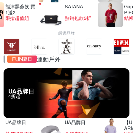
熊津黑蔘飲 買
SATANA
Gap
1送2
PIE
限搶超值組
熱銷包款5折
結帳
嚴選品牌
運動戶外
UA品牌日
4折起
UA品牌日
UA品牌日
【U
AR