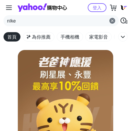
Yahoo購物中心
登入
nike
首頁
為你推薦
手機相機
家電影音
電腦