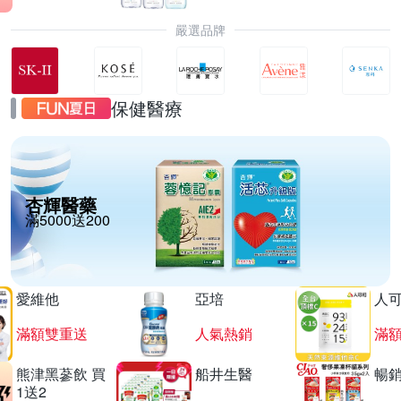
嚴選品牌
保健醫療
杏輝醫藥
滿5000送200
愛維他
亞培
人
滿額雙重送
人氣熱銷
滿
熊津黑蔘飲 買
船井生醫
暢
1送2