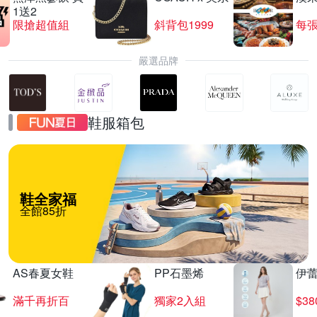
1送2
限搶超值組
斜背包1999
每張
嚴選品牌
鞋服箱包
鞋全家福
全館85折
AS春夏女鞋
PP石墨烯
伊
滿千再折百
獨家2入組
$3