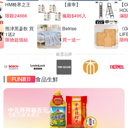
HM椅界之王
【康寧】
【O
HO
限殺24666
瘋殺$495入
滿
熊津黑蔘飲 買
Betrise
《G
1送2
LIF
限搶超值組
買一送一
限時
嚴選品牌
食品生鮮
中元拜拜箱百元入
宅配到家免重提