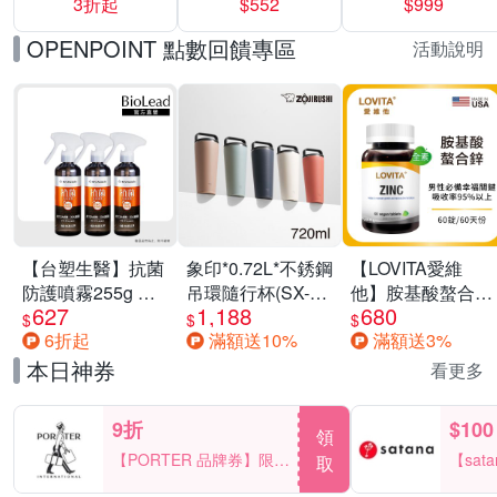
3折起
$552
$999
運動鞋休閒鞋 任
選均一價
OPENPOINT 點數回饋專區
活動說明
【台塑生醫】抗菌
象印*0.72L*不銹鋼
【LOVITA愛維
防護噴霧255g 三
吊環隨行杯(SX-
他】胺基酸螯合鋅
627
1,188
680
入組
LA72H)
x2瓶30mg素食錠
$
$
$
6折起
滿額送10%
滿額送3%
(鋅錠)
本日神券
看更多
9折
$100
領
【PORTER 品牌券】限時
【sat
取
2天 滿2000享9折
一件折$