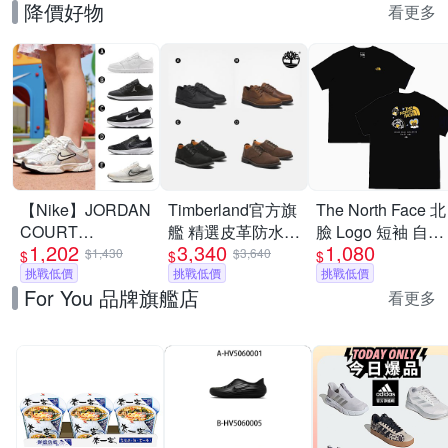
降價好物
看更多
【Nike】JORDAN
Timberland官方旗
The North Face 北
COURT
艦 精選皮革防水休
臉 Logo 短袖 自由
1,202
3,340
1,080
CONNECT LOW
閒鞋 皮鞋 男鞋(多
探索 時尚隨行 多
$1,430
$3,640
$
$
$
休閒鞋 慢跑鞋 運
挑戰低價
款任選)
挑戰低價
款多色選擇(平輸
挑戰低價
For You 品牌旗艦店
動鞋 男女/大童 A-
品)
看更多
IQ6016100 精選五
款