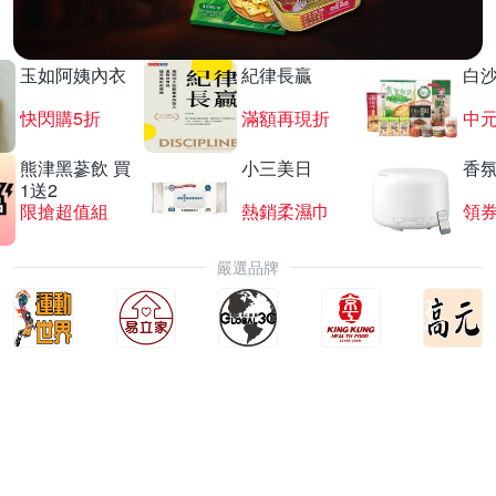
玉如阿姨內衣
紀律長贏
白
快閃購5折
滿額再現折
中
熊津黑蔘飲 買
小三美日
香氛
1送2
限搶超值組
熱銷柔濕巾
領
嚴選品牌