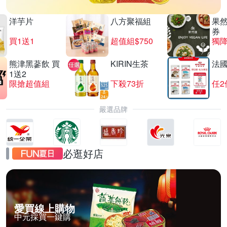
洋芋片
八方聚福組
果
券
買1送1
超值組$750
獨降
熊津黑蔘飲 買
KIRIN生茶
法
1送2
限搶超值組
下殺73折
任2
嚴選品牌
必逛好店
愛買線上購物
中元採買一鍵購