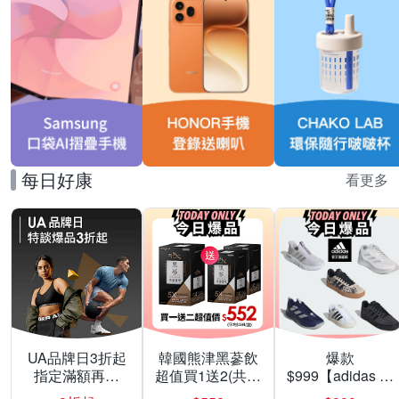
每日好康
看更多
UA品牌日3折起
韓國熊津黑蔘飲
爆款
指定滿額再折
超值買1送2(共24
$999【adidas 愛
200
入組)
迪達】男/女 精選