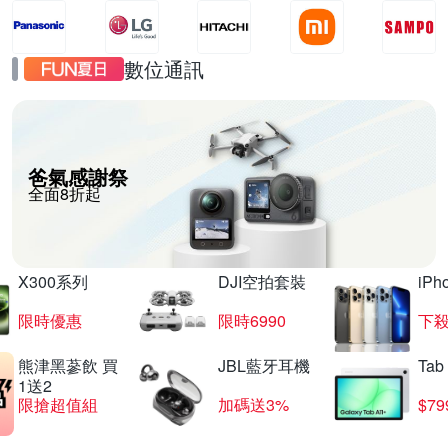
數位通訊
爸氣感謝祭
全面8折起
X300系列
DJI空拍套裝
iP
限時優惠
限時6990
下殺
熊津黑蔘飲 買
JBL藍牙耳機
Tab
1送2
限搶超值組
加碼送3%
$79