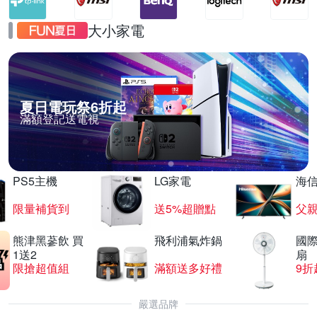
大小家電
夏日電玩祭6折起
滿額登記送電視
PS5主機
LG家電
海
限量補貨到
送5%超贈點
父
熊津黑蔘飲 買
飛利浦氣炸鍋
國際
1送2
扇
限搶超值組
滿額送多好禮
9折
嚴選品牌