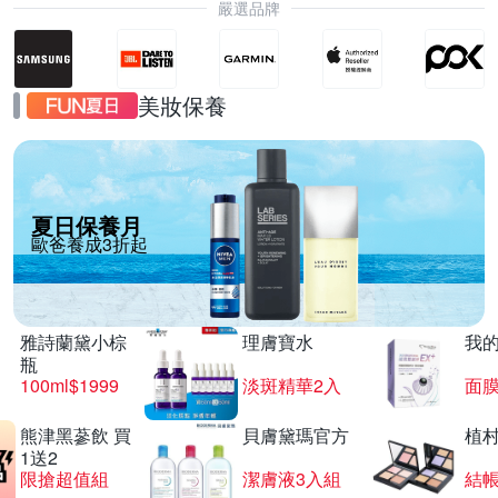
嚴選品牌
美妝保養
夏日保養月
歐爸養成3折起
雅詩蘭黛小棕
理膚寶水
我
瓶
100ml$1999
淡斑精華2入
面膜
熊津黑蔘飲 買
貝膚黛瑪官方
植
1送2
限搶超值組
潔膚液3入組
結帳