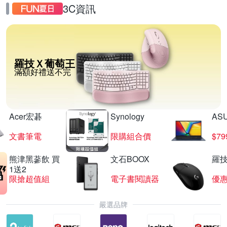
3C資訊
羅技Ｘ葡萄王
滿額好禮送不完
Acer宏碁
Synology
AS
文書筆電
限購組合價
$7
熊津黑蔘飲 買
文石BOOX
羅技
1送2
限搶超值組
電子書閱讀器
優
嚴選品牌