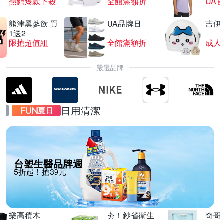
熱銷爆款下殺
全館滿額折
UA
熊津黑蔘飲 買
UA品牌日
吉
1送2
限搶超值組
全館滿額折
嚴選品牌
日用清潔
台塑生醫品牌週
5折起！搶39元
樂高積木
夯！鈔省衛生
奇