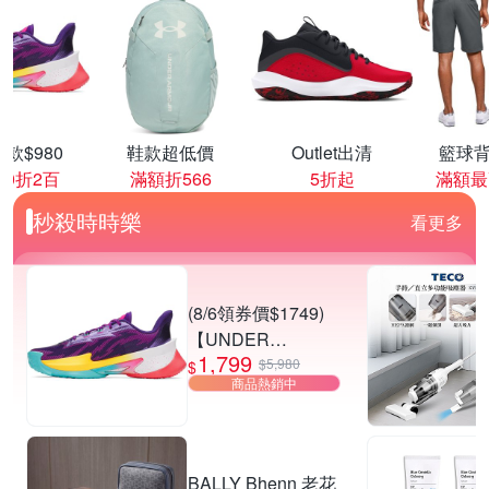
款$980
鞋款超低價
Outlet出清
籃球背
00折2百
滿額折566
5折起
滿額最
秒殺時時樂
看更多
(8/6領券價$1749)
【UNDER
1,799
ARMOUR】UA
$5,980
$
商品熱銷中
CURRY SERIES 7
籃球鞋 多款任選
BALLY Bhenn 老花