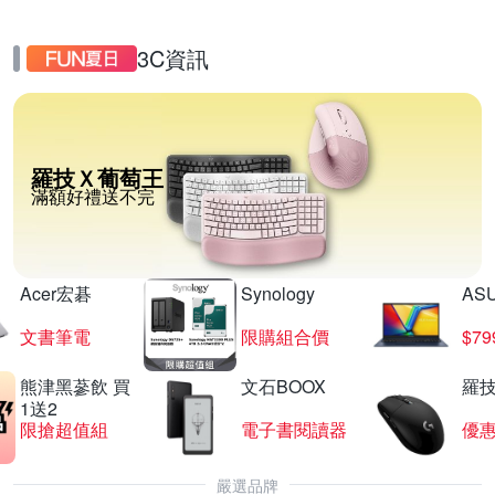
3C資訊
羅技Ｘ葡萄王
滿額好禮送不完
Acer宏碁
Synology
AS
文書筆電
限購組合價
$7
熊津黑蔘飲 買
文石BOOX
羅技
1送2
限搶超值組
電子書閱讀器
優
嚴選品牌