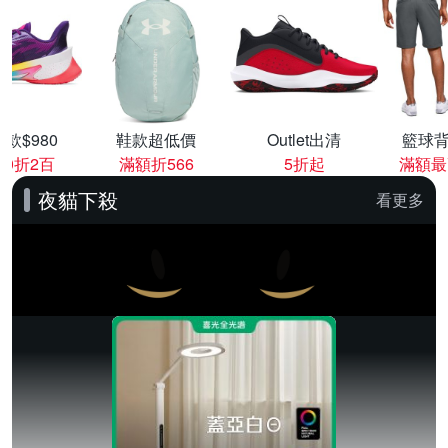
款$980
鞋款超低價
Outlet出清
籃球背
00折2百
滿額折566
5折起
滿額最
夜貓下殺
看更多