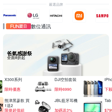
嚴選品牌
數位通訊
爸氣感謝祭
全面8折起
X300系列
DJI空拍套裝
iP
限時優惠
限時6990
下殺
熊津黑蔘飲 買
JBL藍牙耳機
Tab
1送2
限搶超值組
加碼送3%
$79