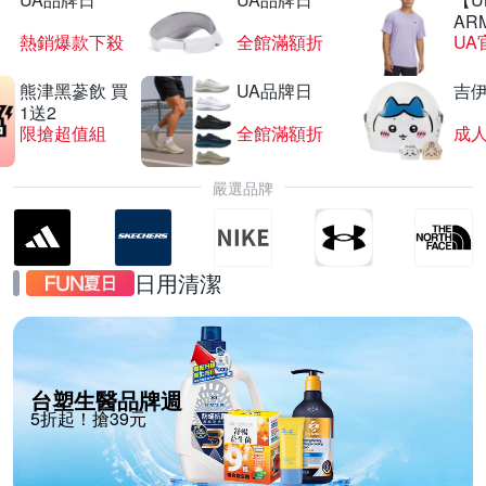
AR
熱銷爆款下殺
全館滿額折
UA
熊津黑蔘飲 買
UA品牌日
吉
1送2
限搶超值組
全館滿額折
嚴選品牌
日用清潔
台塑生醫品牌週
5折起！搶39元