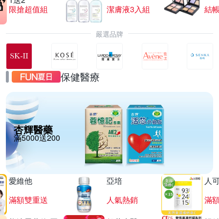
限搶超值組
潔膚液3入組
結帳
嚴選品牌
保健醫療
杏輝醫藥
滿5000送200
愛維他
亞培
人
滿額雙重送
人氣熱銷
滿