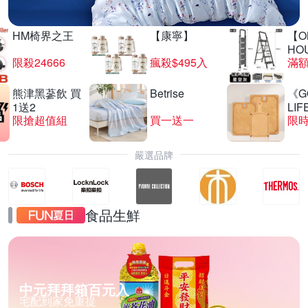
HM椅界之王
【康寧】
【O
HO
限殺24666
瘋殺$495入
滿
熊津黑蔘飲 買
Betrise
《G
1送2
LIF
限搶超值組
買一送一
限時
嚴選品牌
食品生鮮
中元拜拜箱百元入
宅配到家免重提