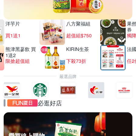
洋芋片
八方聚福組
果
券
買1送1
超值組$750
獨降
熊津黑蔘飲 買
KIRIN生茶
法
1送2
限搶超值組
下殺73折
任2
嚴選品牌
必逛好店
愛買線上購物