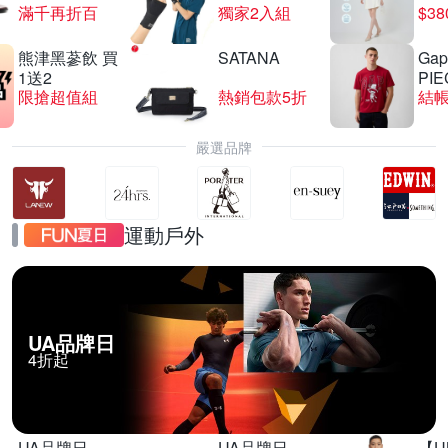
滿千再折百
獨家2入組
$3
熊津黑蔘飲 買
SATANA
Gap
Duyan竹漾寢飾 限時優惠
1送2
PIE
限搶超值組
熱銷包款5折
結帳
滿1件享95折
嚴選品牌
運動戶外
UA品牌日
4折起
UA品牌日
UA品牌日
【U