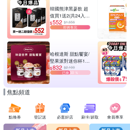
滿1件享95折
韓國熊津黑蔘飲 超
值買1送2(共24入
552
組)
$1,656
$
即將售完
哈根達斯 甜點饗宴/
堅果派對迷你杯16
832
入組 任選
$2,100
$
已搶 50 ％
焦點頻道
點換券
登記送
必逛好店
刷卡/超取
會員專享