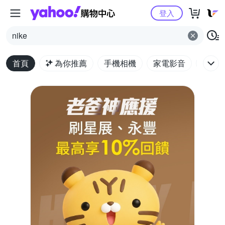
Yahoo購物中心
登入
nike
首頁
為你推薦
手機相機
家電影音
電腦