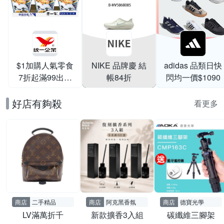
$1加購人氣零食
NIKE 品牌慶 結
adidas 品類日快
7折起滿99出貨
帳84折
閃均一價$1090
滿199打95折
好店有夠殺
看更多
商店
二手精品
商店
阿克黑香氛
商店
德寶光學
LV滿萬折千
新款擴香3入組
碳纖維三腳架