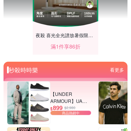
夜殺 喜光全光譜放暑假限時86折
滿1件享86折
秒殺時時樂
看更多
【UNDER
ARMOUR】UA
899
Tempo 運動休閒鞋
$2,980
$
商品熱銷中
多款任選
特福結帳95折