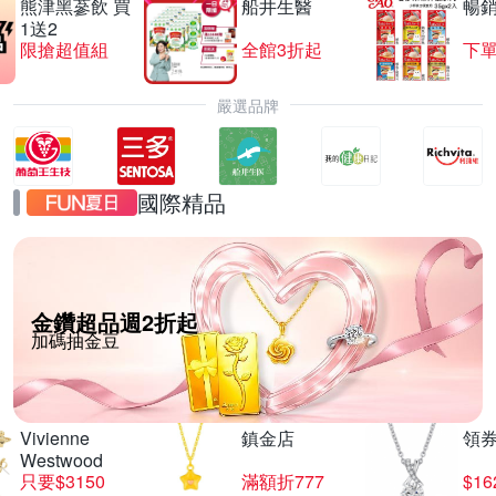
熊津黑蔘飲 買
船井生醫
暢
1送2
限搶超值組
全館3折起
下單
嚴選品牌
國際精品
金鑽超品週2折起
加碼抽金豆
Vivienne
鎮金店
領
Westwood
只要$3150
滿額折777
$16