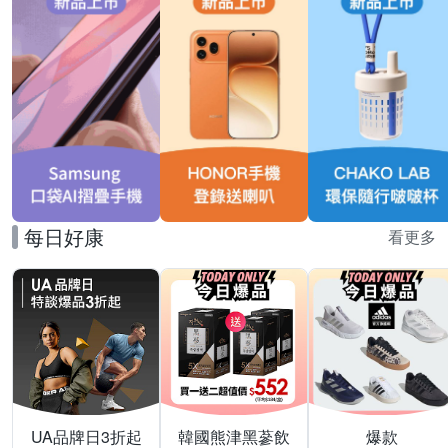
每日好康
看更多
UA品牌日3折起
韓國熊津黑蔘飲
爆款