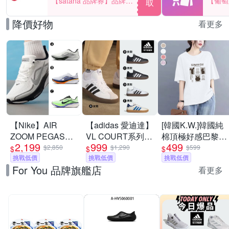
【satana 品牌券】品牌週
【葡萄
取
一件折$100
品滿29
降價好物
看更多
【Nike】AIR
【adidas 愛迪達】
[韓國K.W.]韓國純
ZOOM PEGASUS
VL COURT系列
棉頂極好感巴黎設
2,199
999
499
42 RR 慢跑鞋 運
運動休閒鞋 男鞋/
計華麗上衣(壓褶/
$2,850
$1,290
$599
$
$
$
動鞋 男 A-
挑戰低價
女鞋 (多款任選)
挑戰低價
中大尺碼/修身/輕
挑戰低價
For You 品牌旗艦店
II7210100 B-
薄/小香風)
看更多
IB1873102 精選三
款