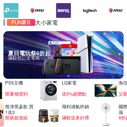
大小家電
夏日電玩祭6折起
滿額登記送電視
PS5主機
LG家電
海
限量補貨到
送5%超贈點
父
熊津黑蔘飲 買
飛利浦氣炸鍋
國際
1送2
扇
限搶超值組
滿額送多好禮
9折