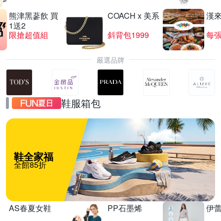
熊津黑蔘飲 買
COACH x 美系
漢
1送2
限搶超值組
斜背包1999
每張
嚴選品牌
鞋服箱包
鞋全家福
全館85折
AS春夏女鞋
PP石墨烯
伊