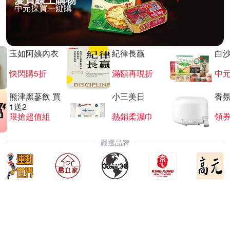
中元採買一鍵購
玉如阿姨內衣
紀律長贏
白
快閃購5折
滿額再現折
中
熊津黑蔘飲 買
小三美日
香氛
1送2
限搶超值組
熱銷柔濕巾
領
嚴選品牌