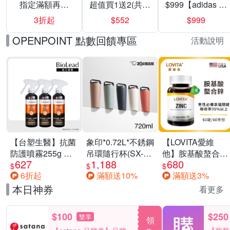
指定滿額再折
超值買1送2(共24
$999【adidas 愛
200
入組)
迪達】男/女 精選
3折起
$552
$999
運動鞋休閒鞋 任
選均一價
OPENPOINT 點數回饋專區
活動說明
【台塑生醫】抗菌
象印*0.72L*不銹鋼
【LOVITA愛維
防護噴霧255g 三
吊環隨行杯(SX-
他】胺基酸螯合鋅
627
1,188
680
入組
LA72H)
x2瓶30mg素食錠
$
$
$
6折起
滿額送10%
滿額送3%
(鋅錠)
本日神券
看更多
$100
$250
雙享
領