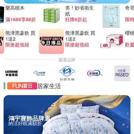
樂高積木
夯！鈔省衛生
奇
紙
滿1688享88折
狂降6折起
限
熊津黑蔘飲 買
熊津黑蔘飲 買
櫻
1送2
1送2
限搶超值組
限搶超值組
歡慶
嚴選品牌
居家生活
鴻宇寢飾品牌週
納涼好眠滿額折