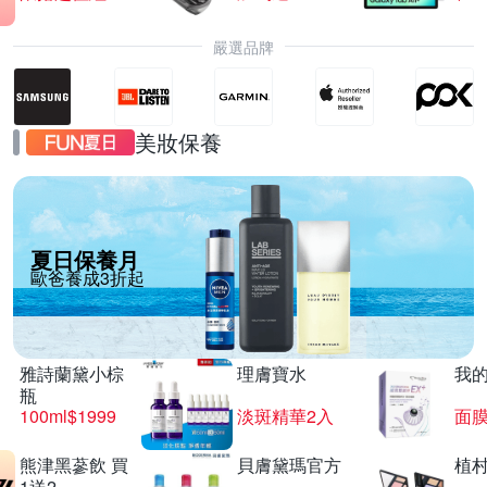
嚴選品牌
美妝保養
夏日保養月
歐爸養成3折起
雅詩蘭黛小棕
理膚寶水
我
瓶
100ml$1999
淡斑精華2入
面膜
熊津黑蔘飲 買
貝膚黛瑪官方
植
1送2