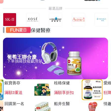
嚴選品牌
保健醫療
葡萄王聯合慶
下單抽羅技遊戲滑鼠
銀寶善存
桂格保健
愛
滿額3重送
滿額享折扣
狂降
回購第一名
船井生醫
情