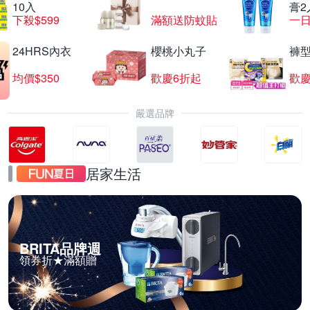
10入
膏2
下殺$599
滿額送防蚊貼
一日
24HRS內衣
櫻桃小丸子
褲
均價$350
歡慶6折起
歡慶
嚴選品牌
居家生活
BRITA品牌週
領券折★滿額贈