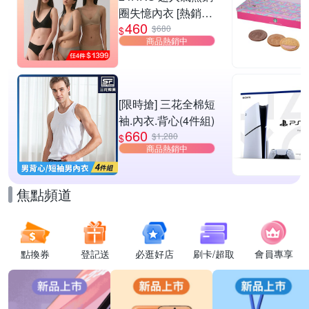
圈失憶內衣 [熱銷好
460
評]
$680
$
商品熱銷中
[限時搶] 三花全棉短
袖.內衣.背心(4件組)
660
$1,280
$
商品熱銷中
焦點頻道
點換券
登記送
必逛好店
刷卡/超取
會員專享