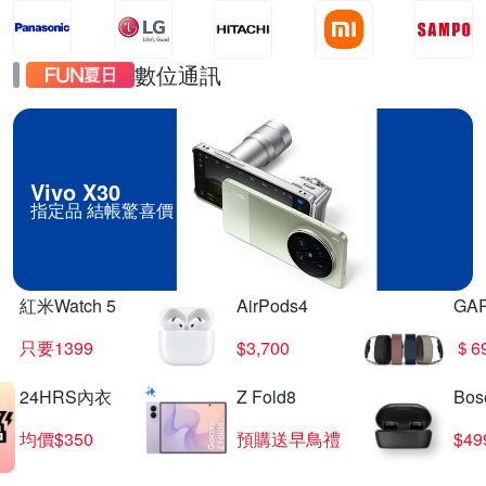
數位通訊
Vivo X30
指定品 結帳驚喜價
紅米Watch 5
AirPods4
GA
只要1399
$3,700
＄6
24HRS內衣
Z Fold8
Bo
均價$350
預購送早鳥禮
$4