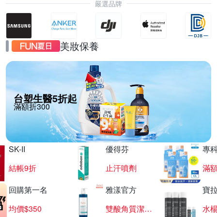
嚴選品牌
美妝保養
台塑生醫5折起
滿額折300
SK-II
優得芬
專
結帳9折
止汗噴劑
滿額
回購第一名
雅漾官方
寶
均價$350
雙酸角質潔膚露
水楊