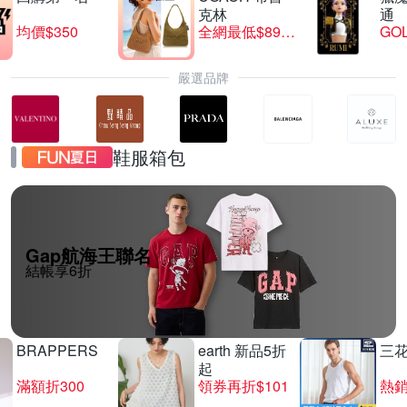
克林
通
均價$350
全網最低$8999
GO
嚴選品牌
鞋服箱包
Gap航海王聯名
結帳享6折
BRAPPERS
earth 新品5折
三
起
滿額折300
領券再折$101
熱銷