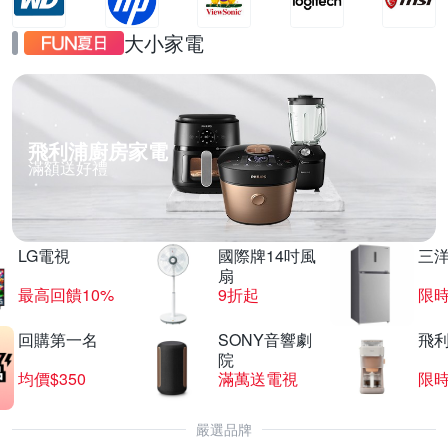
大小家電
飛利浦廚房家電
滿額送好禮
LG電視
國際牌14吋風
三
扇
最高回饋10%
9折起
限
回購第一名
SONY音響劇
飛
院
均價$350
滿萬送電視
限
嚴選品牌