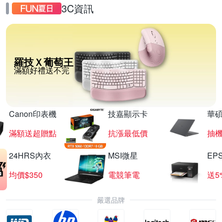
3C資訊
羅技Ｘ葡萄王
滿額好禮送不完
Canon印表機
技嘉顯示卡
華碩
滿額送超贈點
抗漲最低價
抽
24HRS內衣
MSI微星
EP
均價$350
電競筆電
送5
嚴選品牌