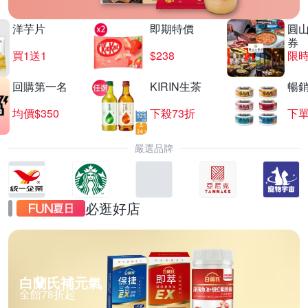
洋芋片
即期特價
圓
券
買1送1
$238
限時
回購第一名
KIRIN生茶
暢
均價$350
下殺73折
下單
嚴選品牌
必逛好店
白蘭氏補元氣
全館78折起