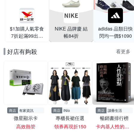
$1加購人氣零食
NIKE 品牌慶 結
adidas 品類日快
7折起滿99出貨
帳84折
閃均一價$1090
滿199打95折
好店有夠殺
看更多
商店
有家資訊
商店
iNio
商店
讀冊生活
微星顯示卡
專櫃長裙任選
暢銷書排行榜
高效熱管
領券再現折150
卡內基人性的弱點