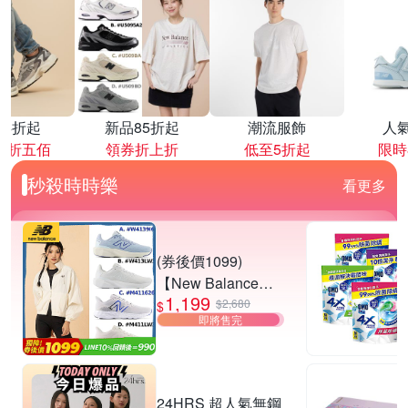
降4折起
新品85折起
潮流服飾
人
再折五佰
領券折上折
低至5折起
限時
秒殺時時樂
看更多
(券後價1099)
【New Balance】
1,199
慢跑鞋_女/中性_多
$2,680
$
即將售完
款任選
(W4139I6/W413LW
3/M411626/M411L
W3) (網路獨家款)
24HRS 超人氣無鋼