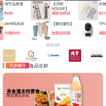
鴻宇品牌週
【ONE
向
HOUSE】
$499
滿額加碼送
$31
24HRS內衣
【樂扣樂扣】
TP-
均價$350
加碼送杯蓋
滿
嚴選品牌
食品生鮮
美食週末特賣會
限定價五折起