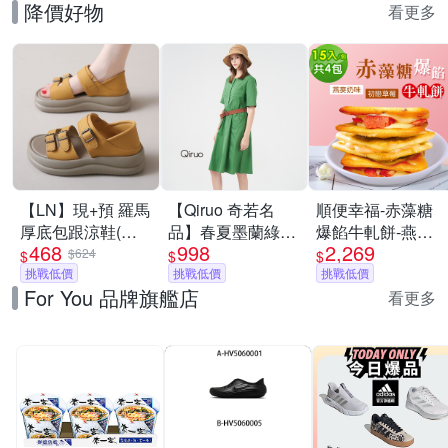
降價好物
看更多
【LN】現+預 羅馬
【Qiruo 奇若名
順便幸福-赤藻糖
厚底包跟涼鞋(女
品】春夏墨蘭綠時
爆餡牛軋餅-燕麥
468
998
2,269
鞋/軟底/透氣)
尚五分袖膝上短版
奶味x2包+初戀草
$624
$
$
$
挑戰低價
休閒洋裝(純棉純
挑戰低價
莓x2包(果乾 下午
挑戰低價
For You 品牌旗艦店
綠色 圓領洋裝
茶)
看更多
2128F)