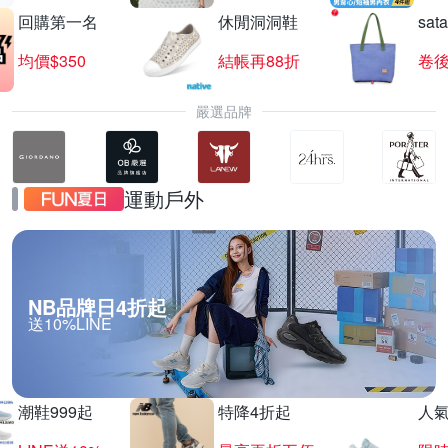
回購第一名
休閒洞洞鞋
sat
均價$350
結帳再88折
卷後
嚴選品牌
運動戶外
NB品牌日4折起
送10%LINE
潮鞋999起
特降4折起
人