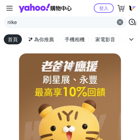
Yahoo購物中心
登入
nike
首頁
為你推薦
手機相機
家電影音
電腦