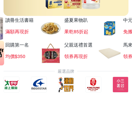
讀冊生活書籍
盛夏果物趴
中
滿額再現折
果乾85折起
免
回購第一名
父親送禮首選
馬
均價$350
領券再現折
領
嚴選品牌