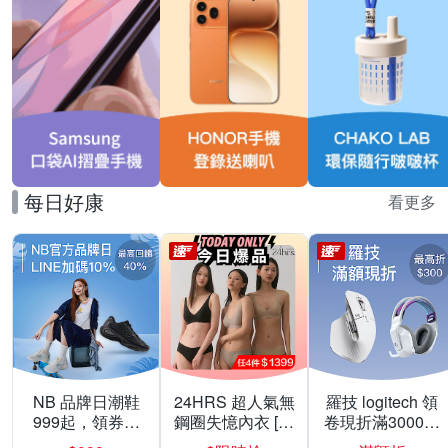
每日好康
看更多
NB 品牌日潮鞋
24HRS 超人氣無
羅技 logitech 領
999起，領券折
鋼圈失憶內衣 [熱
卷現折滿3000折
上折 最高回饋
銷好評]
300