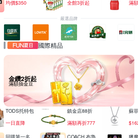
均價$350
全館3折起
滿
嚴選品牌
國際精品
金鑽2折起
滿額抽金豆
TODS托特包
鎮金店88折
蘇
一日直降
滿額再折777
$16
回購第一名
COACH 布魯
獵