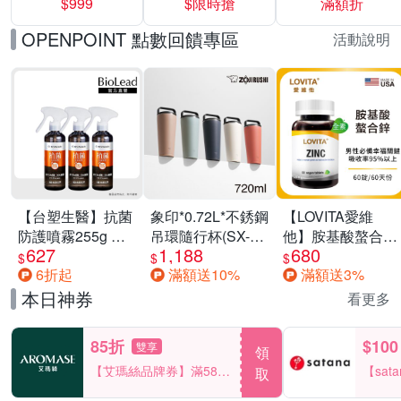
$999
$限時搶
滿額折
40%
OPENPOINT 點數回饋專區
活動說明
【台塑生醫】抗菌
象印*0.72L*不銹鋼
【LOVITA愛維
防護噴霧255g 三
吊環隨行杯(SX-
他】胺基酸螯合鋅
627
1,188
680
入組
LA72H)
x2瓶30mg素食錠
$
$
$
6折起
滿額送10%
滿額送3%
(鋅錠)
本日神券
看更多
85折
$100
雙享
領
【艾瑪絲品牌券】滿580
【sat
取
享85折！
一件折$