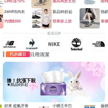
LINE送10%
最高再折五佰
限時
24HRS內衣
新品85折起
熱
均價$350
領券折上折
券後
嚴選品牌
日用清潔
搶！抗漲下殺
★紙品6折起
好來 超氟牙膏
小獅王辛巴
齒妍