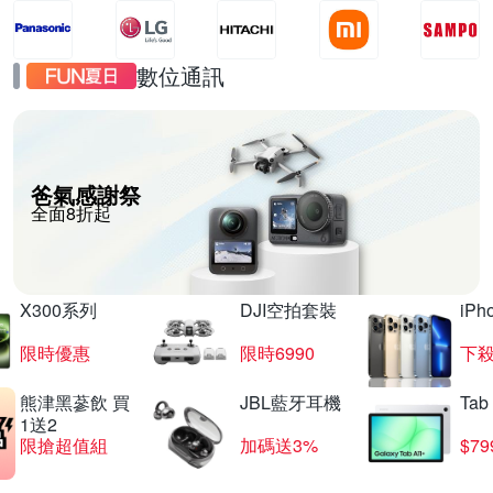
數位通訊
爸氣感謝祭
全面8折起
X300系列
DJI空拍套裝
iP
限時優惠
限時6990
下殺
熊津黑蔘飲 買
JBL藍牙耳機
Tab
1送2
限搶超值組
加碼送3%
$79