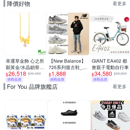
降價好物
看更多
幸運草金飾 心之所
【New Balance】
GIANT EA402 都
願黃金/水晶鎖骨項
725系列復古鞋_中
會親子電動自行車
26,518
1,888
34,580
鍊
性_多款任選
$30,480
$36,800
$
$
$
挑戰低價
(ML725CK/ML725P/ML725CG/ML725
挑戰低價
挑戰低價
For You 品牌旗艦店
(Y購/網路獨家)
看更多