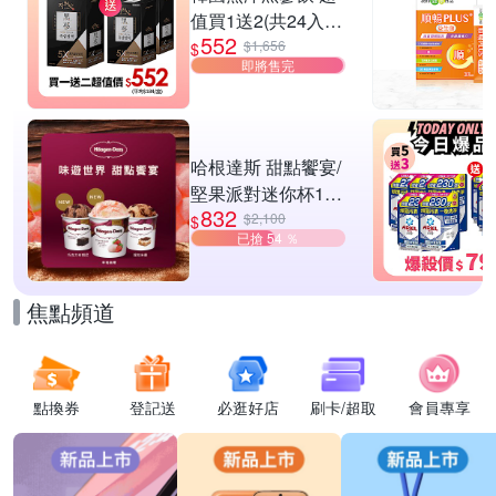
值買1送2(共24入
552
組)
$1,656
$
即將售完
哈根達斯 甜點饗宴/
堅果派對迷你杯16
832
入組 任選
$2,100
$
已搶 54 ％
焦點頻道
點換券
登記送
必逛好店
刷卡/超取
會員專享