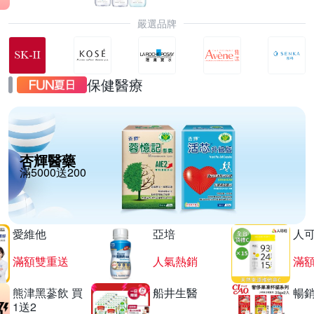
嚴選品牌
保健醫療
杏輝醫藥
滿5000送200
愛維他
亞培
人
滿額雙重送
人氣熱銷
滿
熊津黑蔘飲 買
船井生醫
暢
1送2