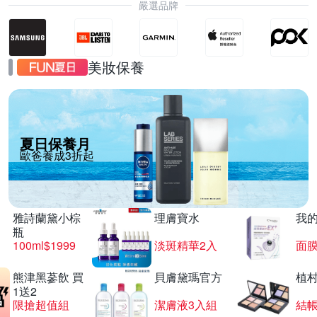
嚴選品牌
美妝保養
夏日保養月
歐爸養成3折起
雅詩蘭黛小棕
理膚寶水
我
瓶
100ml$1999
淡斑精華2入
面膜
熊津黑蔘飲 買
貝膚黛瑪官方
植
1送2
限搶超值組
潔膚液3入組
結帳