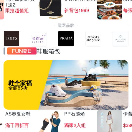
1送2
限搶超值組
斜背包1999
每張
嚴選品牌
鞋服箱包
鞋全家福
全館85折
AS春夏女鞋
PP石墨烯
伊
滿千再折百
獨家2入組
$3