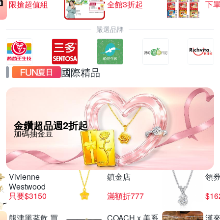
限搶超值組
全館3折起
下單
嚴選品牌
國際精品
金鑽超品週2折起
加碼抽金豆
Vivienne
鎮金店
領
Westwood
只要$3150
滿額折777
$16
熊津黑蔘飲 買
COACH x 美系
漢