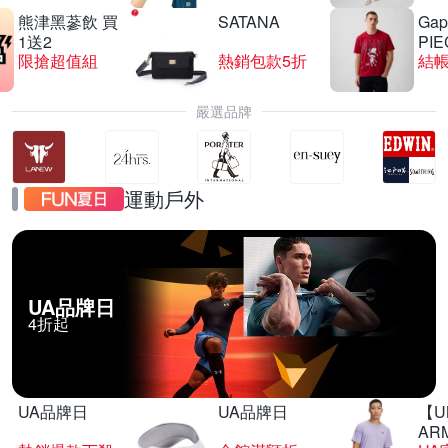
熊津黑蔘飲 買
SATANA
Gap
1送2
PIE
限搶超值組
熱銷包款5折
結帳
嚴選品牌
運動戶外
UA品牌日
4折起
UA品牌日
UA品牌日
【U
AR