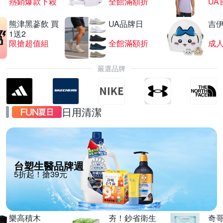
熱銷爆款下殺
全館滿額折
UA
熊津黑蔘飲 買
UA品牌日
吉
1送2
限搶超值組
全館滿額折
嚴選品牌
日用清潔
台塑生醫品牌週
5折起！搶39元
樂高積木
夯！鈔省衛生
奇