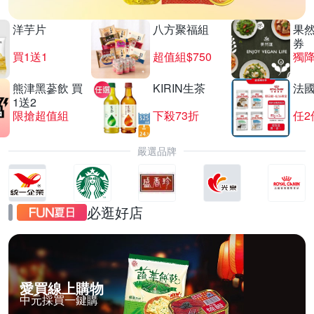
洋芋片
八方聚福組
果
券
買1送1
超值組$750
獨降
熊津黑蔘飲 買
KIRIN生茶
法
1送2
限搶超值組
下殺73折
任2
嚴選品牌
必逛好店
愛買線上購物
中元採買一鍵購