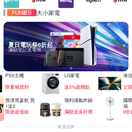
大小家電
夏日電玩祭6折起
滿額登記送電視
PS5主機
LG家電
海
限量補貨到
送5%超贈點
父
熊津黑蔘飲 買
飛利浦氣炸鍋
國際
1送2
扇
限搶超值組
滿額送多好禮
9折
嚴選品牌