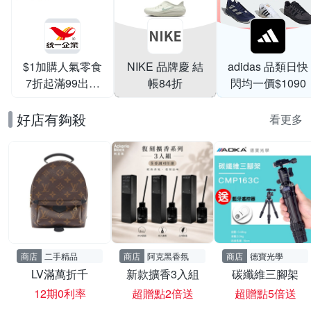
$1加購人氣零食
NIKE 品牌慶 結
adidas 品類日快
7折起滿99出貨
帳84折
閃均一價$1090
滿199打95折
好店有夠殺
看更多
商店
二手精品
商店
阿克黑香氛
商店
德寶光學
LV滿萬折千
新款擴香3入組
碳纖維三腳架
12期0利率
超贈點2倍送
超贈點5倍送