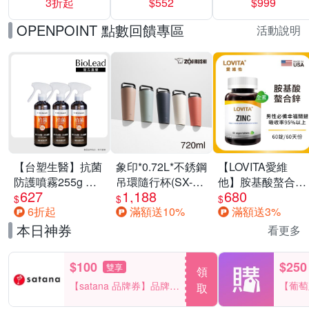
3折起
$552
$999
運動鞋休閒鞋 任
選均一價
OPENPOINT 點數回饋專區
活動說明
【台塑生醫】抗菌
象印*0.72L*不銹鋼
【LOVITA愛維
防護噴霧255g 三
吊環隨行杯(SX-
他】胺基酸螯合鋅
627
1,188
680
入組
LA72H)
x2瓶30mg素食錠
$
$
$
6折起
滿額送10%
滿額送3%
(鋅錠)
本日神券
看更多
$100
$250
雙享
領
【satana 品牌券】品牌週
【葡萄
取
一件折$100
品滿29