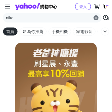
Yahoo購物中心
登入
nike
首頁
為你推薦
手機相機
家電影音
電腦