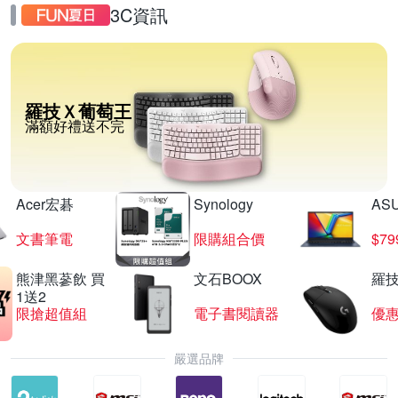
3C資訊
羅技Ｘ葡萄王
滿額好禮送不完
Acer宏碁
Synology
AS
文書筆電
限購組合價
$7
熊津黑蔘飲 買
文石BOOX
羅技
1送2
限搶超值組
電子書閱讀器
優
嚴選品牌