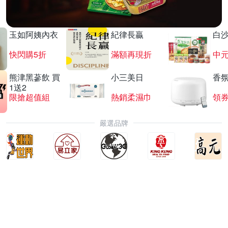
玉如阿姨內衣
紀律長贏
白
快閃購5折
滿額再現折
中
熊津黑蔘飲 買
小三美日
香氛
1送2
限搶超值組
熱銷柔濕巾
領
嚴選品牌