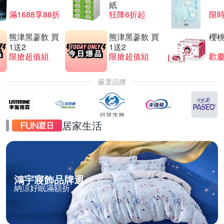
紙
滿1688享88折
狂降6折起
限
熊津黑蔘飲 買
熊津黑蔘飲 買
櫻
1送2
1送2
限搶超值組
限搶超值組
歡慶
嚴選品牌
居家生活
鴻宇寢飾品牌週
納涼好眠滿額折