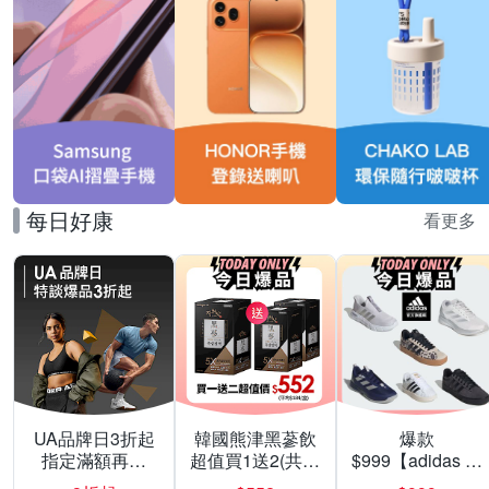
每日好康
看更多
UA品牌日3折起
韓國熊津黑蔘飲
爆款
指定滿額再折
超值買1送2(共24
$999【adidas 愛
200
入組)
迪達】男/女 精選