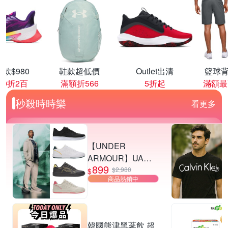
款$980
鞋款超低價
Outlet出清
籃球背
00折2百
滿額折566
5折起
滿額最
秒殺時時樂
看更多
【UNDER
ARMOUR】UA
899
Tempo 運動休閒鞋
$2,980
$
商品熱銷中
多款任選
韓國熊津黑蔘飲 超