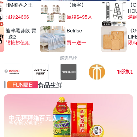
HM椅界之王
【康寧】
【O
HO
限殺24666
瘋殺$495入
滿
熊津黑蔘飲 買
Betrise
《G
1送2
LIF
限搶超值組
買一送一
限時
嚴選品牌
食品生鮮
中元拜拜箱百元入
宅配到家免重提