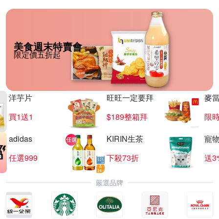
美食週末特賣會
限定價五折起
洋芋片
旺旺一定要拜
麥
買1送1
$189整箱拜
限時
adidas
KIRIN生茶
寵
任選999
下殺73折
送3
嚴選品牌