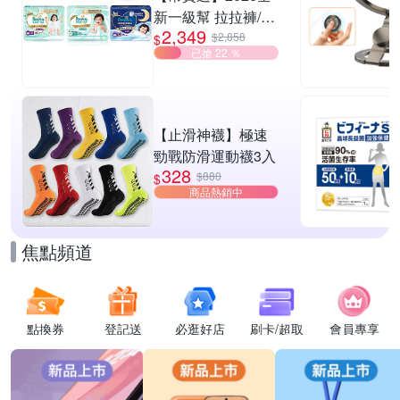
新一級幫 拉拉褲/黏
2,349
貼型/夜用褲型 多款
$2,858
$
已搶 22 ％
任選2箱
【止滑神襪】極速
勁戰防滑運動襪3入
328
$880
$
商品熱銷中
焦點頻道
點換券
登記送
必逛好店
刷卡/超取
會員專享