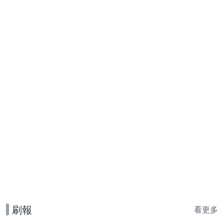
刷報
看更多