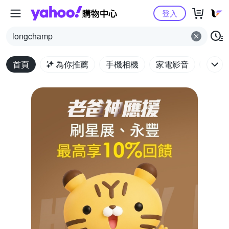
Yahoo購物中心
登入
longchamp
首頁
為你推薦
手機相機
家電影音
電腦