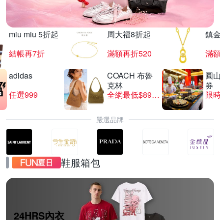
miu miu 5折起
周大福8折起
鎮金
結帳再7折
滿額再折520
滿額
adidas
COACH 布魯
圓
克林
券
任選999
全網最低$8999
限時
嚴選品牌
鞋服箱包
24HRS內衣