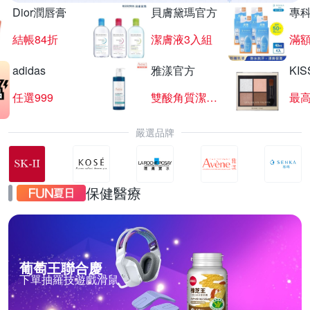
Dior潤唇膏
貝膚黛瑪官方
專
結帳84折
潔膚液3入組
滿額
adidas
雅漾官方
KI
任選999
雙酸角質潔膚露
最高
嚴選品牌
保健醫療
葡萄王聯合慶
下單抽羅技遊戲滑鼠