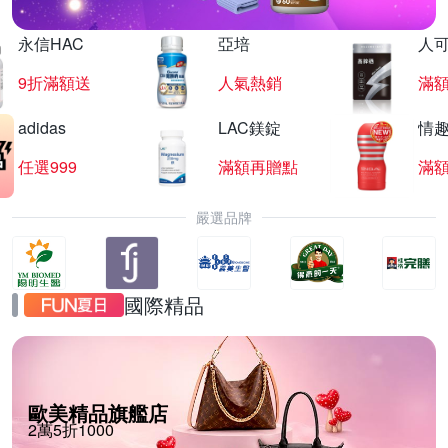
永信HAC
亞培
人
9折滿額送
人氣熱銷
滿
adidas
LAC鎂錠
情
任選999
滿額再贈點
滿
嚴選品牌
國際精品
歐美精品旗艦店
2萬5折1000