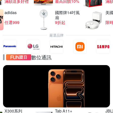
滿額送多好禮
最高回饋10%
滿
adidas
國際牌14吋風
美國i
扇
任選999
9折起
限
嚴選品牌
數位通訊
iPhone17
直降千元起
X300系列
Tab A11+
JB