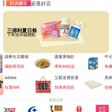
必逛好店
三得利夏日祭
下單送30超贈點
讀冊生活書籍
盛夏果物趴
中
滿額再現折
果乾85折起
免
adidas
父親送禮首選
馬
任選999
領券再現折
領
嚴選品牌