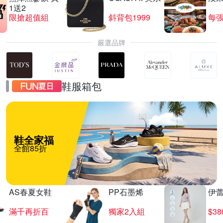
1送2
限搶超值組
斜背包1999
每張
嚴選品牌
鞋服箱包
鞋全家福
全館85折
AS春夏女鞋
PP石墨烯
伊
滿千再折百
獨家2入組
$3