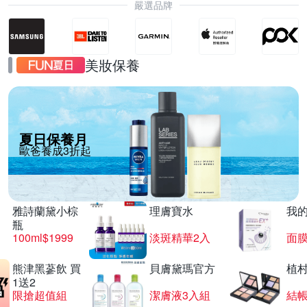
嚴選品牌
美妝保養
夏日保養月
歐爸養成3折起
雅詩蘭黛小棕
理膚寶水
我
瓶
100ml$1999
淡斑精華2入
面膜
熊津黑蔘飲 買
貝膚黛瑪官方
植
1送2
限搶超值組
潔膚液3入組
結帳