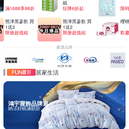
紙
滿1688享88折
狂降6折起
限
熊津黑蔘飲 買
熊津黑蔘飲 買
櫻
1送2
1送2
限搶超值組
限搶超值組
歡慶
嚴選品牌
居家生活
鴻宇寢飾品牌週
納涼好眠滿額折