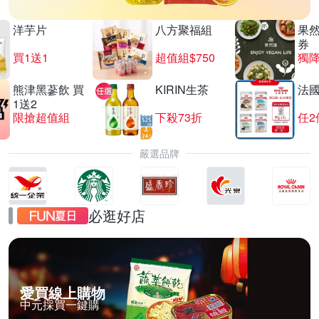
洋芋片
八方聚福組
果
券
買1送1
超值組$750
獨降
熊津黑蔘飲 買
KIRIN生茶
法
1送2
限搶超值組
下殺73折
任2
嚴選品牌
必逛好店
愛買線上購物
中元採買一鍵購