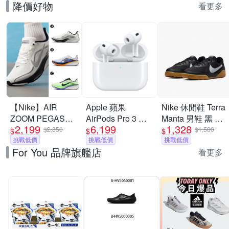
降價好物
看更多
【Nike】AIR
Apple 蘋果
Nike 休閒鞋 Terra
ZOOM PEGASUS
AirPods Pro 3 主
Manta 男鞋 黑 白
2,199
6,199
1,328
42 RR 慢跑鞋 運
動式降噪 藍芽耳機
膠底 復古
$2,850
$1,580
$
$
$
動鞋 男 A-
挑戰低價
原廠保固 公司貨
挑戰低價
HQ4502-003
挑戰低價
For You 品牌旗艦店
II7210100 B-
USB-C MagSafe
看更多
IB1873102 精選三
款