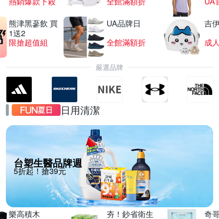
熱銷爆款下殺
全館滿額折
UA
熊津黑蔘飲 買
UA品牌日
吉
1送2
限搶超值組
全館滿額折
嚴選品牌
日用清潔
台塑生醫品牌週
5折起！搶39元
樂高積木
夯！鈔省衛生
奇