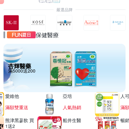
嚴選品牌
保健醫療
杏輝醫藥
滿5000送200
愛維他
亞培
人
滿額雙重送
人氣熱銷
滿
熊津黑蔘飲 買
船井生醫
暢
1送2