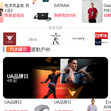
熊津黑蔘飲 買
SATANA
Gap
1送2
PIE
限搶超值組
熱銷包款5折
結帳
嚴選品牌
運動戶外
UA品牌日
4折起
UA品牌日
UA品牌日
【U
AR