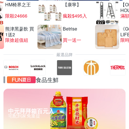
HM椅界之王
【康寧】
【O
HO
限殺24666
瘋殺$495入
滿
熊津黑蔘飲 買
Betrise
《G
1送2
LIF
限搶超值組
買一送一
限時
嚴選品牌
食品生鮮
中元拜拜箱百元入
宅配到家免重提