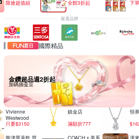
限搶超值組
全館3折起
下單
嚴選品牌
國際精品
金鑽超品週2折起
加碼抽金豆
Vivienne
鎮金店
領
Westwood
只要$3150
滿額折777
$16
熊津黑蔘飲 買
COACH x 美系
漢