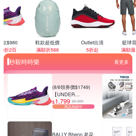
款$980
鞋款超低價
Outlet出清
籃球背
00折2百
滿額折566
5折起
滿額最
秒殺時時樂
看更多
(8/6領券價$1749)
【UNDER
1,799
ARMOUR】UA
$5,980
$
商品熱銷中
CURRY SERIES 7
籃球鞋 多款任選
BALLY Bhenn 老花