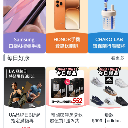
每日好康
看更多
UA品牌日3折起
韓國熊津黑蔘飲
爆款
指定滿額再折
超值買1送2(共24
$999【adidas 愛
200
入組)
迪達】男/女 精選