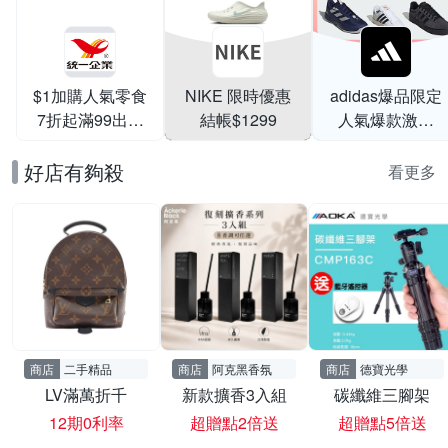
$1加購人氣零食
NIKE 限時優惠
adidas爆品限定
7折起滿99出貨
結帳$1299
人氣爆款激降
滿199打95折
$999
好店有夠殺
看更多
商店
二手精品
商店
阿克黑香氛
商店
德寶光學
LV滿萬折千
新款擴香3入組
碳纖維三腳架
12期0利率
超贈點2倍送
超贈點5倍送