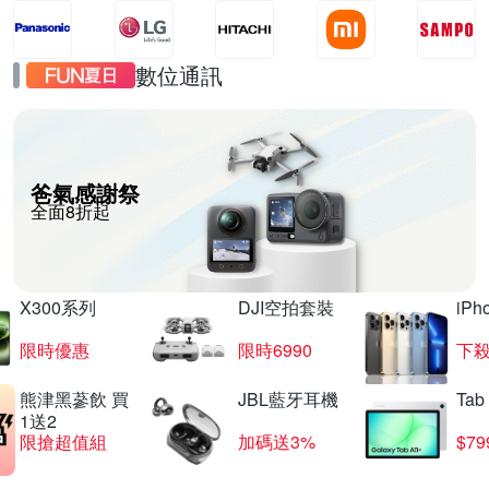
數位通訊
爸氣感謝祭
全面8折起
X300系列
DJI空拍套裝
iP
限時優惠
限時6990
下殺
熊津黑蔘飲 買
JBL藍牙耳機
Tab
1送2
限搶超值組
加碼送3%
$79