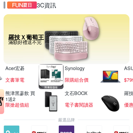
3C資訊
羅技Ｘ葡萄王
滿額好禮送不完
Acer宏碁
Synology
AS
文書筆電
限購組合價
$7
熊津黑蔘飲 買
文石BOOX
羅技
1送2
限搶超值組
電子書閱讀器
優
嚴選品牌