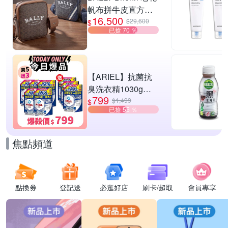
帆布拼牛皮直方肩
16,500
斜背郵差包-2款可
$29,600
$
已搶 70 ％
選
【ARIEL】抗菌抗
臭洗衣精1030g補
799
充包 X8 (抗菌去漬/
$1,499
$
已搶 55 ％
室內晾曬) 兩款任選
焦點頻道
點換券
登記送
必逛好店
刷卡/超取
會員專享