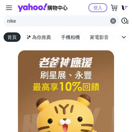
Yahoo購物中心
登入
nike
首頁
為你推薦
手機相機
家電影音
電腦