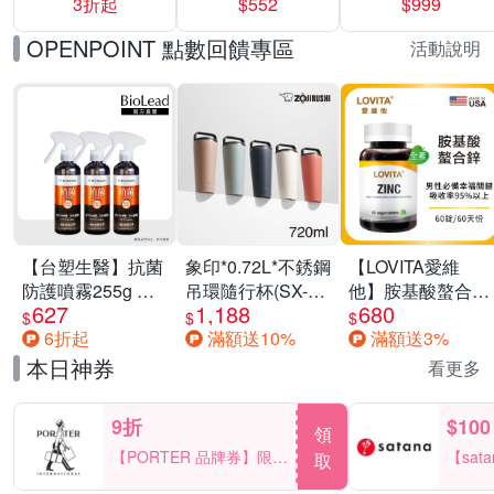
3折起
$552
$999
運動鞋休閒鞋 任
選均一價
OPENPOINT 點數回饋專區
活動說明
【台塑生醫】抗菌
象印*0.72L*不銹鋼
【LOVITA愛維
防護噴霧255g 三
吊環隨行杯(SX-
他】胺基酸螯合鋅
627
1,188
680
入組
LA72H)
x2瓶30mg素食錠
$
$
$
6折起
滿額送10%
滿額送3%
(鋅錠)
本日神券
看更多
9折
$100
領
【PORTER 品牌券】限時
【sat
取
2天 滿2000享9折
一件折$