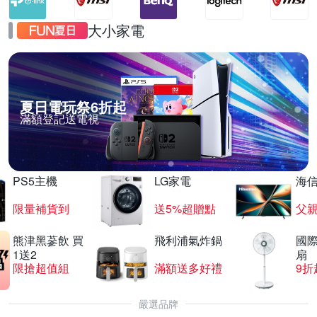
大小家電
夏日電玩祭6折起
滿額登記送電視
PS5主機
LG家電
海
限量補貨到
送5%超贈點
父
熊津黑蔘飲 買
飛利浦氣炸鍋
國際
1送2
扇
限搶超值組
滿額送多好禮
9折
嚴選品牌