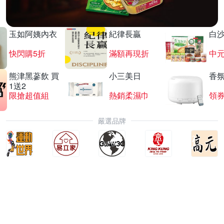
玉如阿姨內衣
紀律長贏
白
快閃購5折
滿額再現折
中
熊津黑蔘飲 買
小三美日
香氛
1送2
限搶超值組
熱銷柔濕巾
領
嚴選品牌