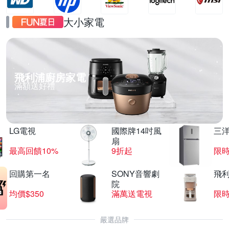
大小家電
飛利浦廚房家電
滿額送好禮
LG電視
國際牌14吋風
三
扇
最高回饋10%
9折起
限
回購第一名
SONY音響劇
飛
院
均價$350
滿萬送電視
限
嚴選品牌