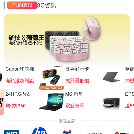
3C資訊
羅技Ｘ葡萄王
滿額好禮送不完
Canon印表機
技嘉顯示卡
華碩
滿額送超贈點
抗漲最低價
抽
24HRS內衣
MSI微星
EP
均價$350
電競筆電
送5
嚴選品牌