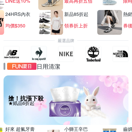
LINE送10%
最高再折五佰
限時
24HRS內衣
新品85折起
熱
均價$350
領券折上折
券後
嚴選品牌
日用清潔
搶！抗漲下殺
★紙品6折起
好來 超氟牙膏
小獅王辛巴
齒妍