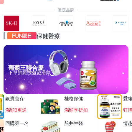
嚴選品牌
保健醫療
葡萄王聯合慶
下單抽羅技遊戲滑鼠
銀寶善存
桂格保健
愛
滿額3重送
滿額享折扣
狂降
回購第一名
船井生醫
情