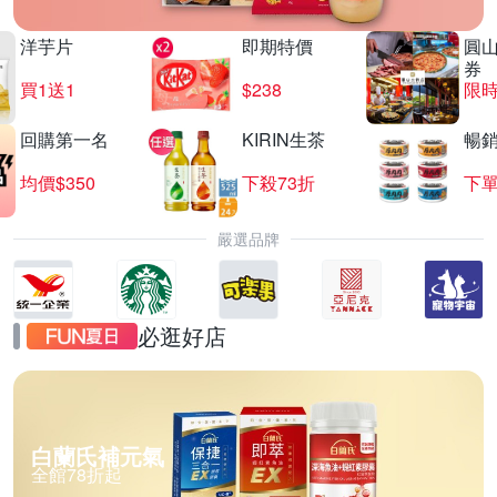
洋芋片
即期特價
圓
券
買1送1
$238
限時
回購第一名
KIRIN生茶
暢
均價$350
下殺73折
下單
嚴選品牌
必逛好店
白蘭氏補元氣
全館78折起