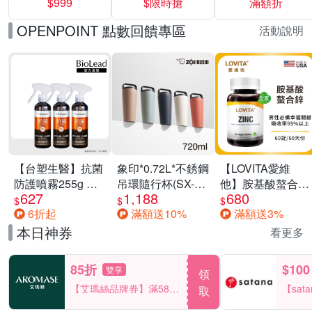
$999
$限時搶
滿額折
40%
OPENPOINT 點數回饋專區
活動說明
【台塑生醫】抗菌
象印*0.72L*不銹鋼
【LOVITA愛維
防護噴霧255g 三
吊環隨行杯(SX-
他】胺基酸螯合鋅
627
1,188
680
入組
LA72H)
x2瓶30mg素食錠
$
$
$
6折起
滿額送10%
滿額送3%
(鋅錠)
本日神券
看更多
85折
$100
雙享
領
【艾瑪絲品牌券】滿580
【sat
取
享85折！
一件折$