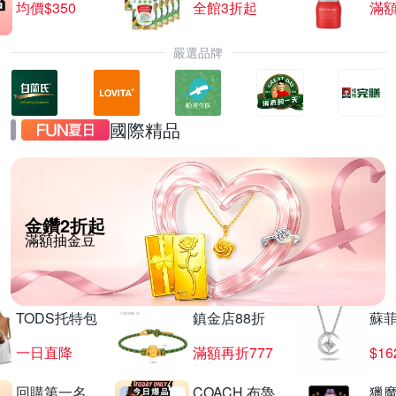
均價$350
全館3折起
滿
嚴選品牌
國際精品
金鑽2折起
滿額抽金豆
TODS托特包
鎮金店88折
蘇
一日直降
滿額再折777
$16
回購第一名
COACH 布魯
獵