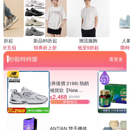
降4折起
新品85折起
潮流服飾
人
再折五佰
領券折上折
低至5折起
限時
秒殺時時樂
看更多
(券後價 2168) 熱銷
補貨款【New
2,468
Balance】復古運動
$3,080
$
即將售完
鞋_中性_白銀
_MR530SG-D楦
ANTIAN 雙手機搖