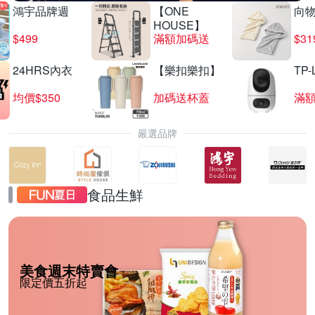
鴻宇品牌週
【ONE
向
HOUSE】
$499
滿額加碼送
$31
24HRS內衣
【樂扣樂扣】
TP-
均價$350
加碼送杯蓋
滿
嚴選品牌
食品生鮮
美食週末特賣會
限定價五折起