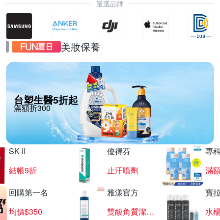
嚴選品牌
美妝保養
台塑生醫5折起
滿額折300
SK-II
優得芬
專
結帳9折
止汗噴劑
滿額
回購第一名
雅漾官方
寶
均價$350
雙酸角質潔膚露
水楊