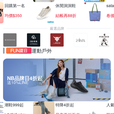
回購第一名
休閒洞洞鞋
sat
均價$350
結帳再88折
卷後
嚴選品牌
運動戶外
NB品牌日4折起
送10%LINE
潮鞋999起
特降4折起
人