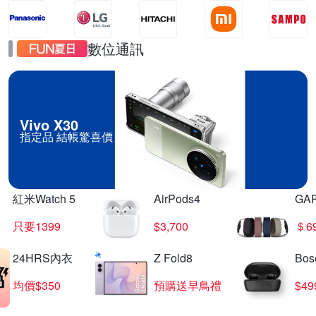
數位通訊
Vivo X30
指定品 結帳驚喜價
紅米Watch 5
AirPods4
GA
只要1399
$3,700
＄6
24HRS內衣
Z Fold8
Bo
均價$350
預購送早鳥禮
$4