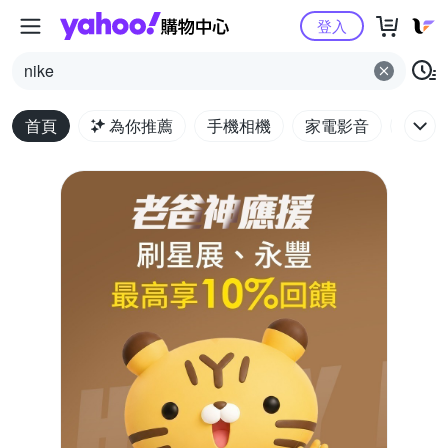
Yahoo購物中心
登入
nike
首頁
為你推薦
手機相機
家電影音
電腦