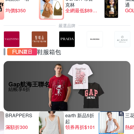
克林
通
均價$350
全網最低$8999
GO
嚴選品牌
鞋服箱包
Gap航海王聯名
結帳享6折
BRAPPERS
earth 新品5折
三
起
滿額折300
領券再折$101
熱銷