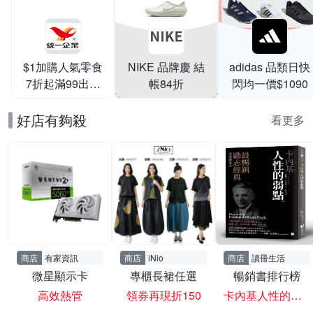
$1加購人氣零食
NIKE 品牌慶 結
adidas 品類日快
7折起滿99出貨
帳84折
閃均一價$1090
滿199打95折
好店有夠殺
看更多
商店
有家資訊
商店
iNio
商店
讀冊生活
微星顯示卡
專櫃長裙任選
暢銷書排行榜
高效熱管
領券再現折150
卡內基人性的弱點