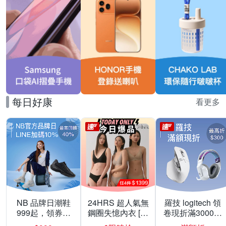
每日好康
看更多
NB 品牌日潮鞋
24HRS 超人氣無
羅技 logitech 領
999起，領券折
鋼圈失憶內衣 [熱
卷現折滿3000折
上折 最高回饋
銷好評]
300