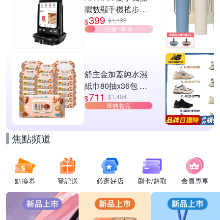
擺數顯手機搖步機
399
靜音自動計步器 搖
$1,199
$
已搶 15 ％
步器 刷步數神器 搖
步機
舒主金加蓋純水濕
紙巾80抽x36包 台
711
灣製 濕巾
$1,404
$
即將售完
焦點頻道
點換券
登記送
必逛好店
刷卡/超取
會員專享