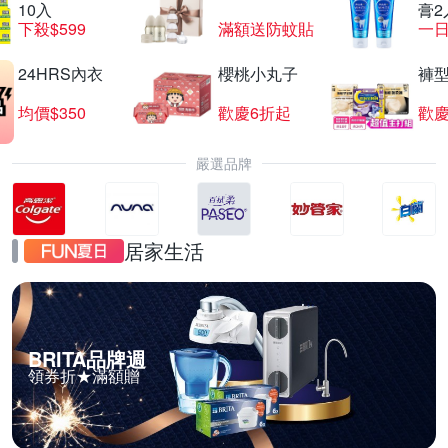
10入
膏2
下殺$599
滿額送防蚊貼
一日
24HRS內衣
櫻桃小丸子
褲
均價$350
歡慶6折起
歡慶
嚴選品牌
居家生活
BRITA品牌週
領券折★滿額贈