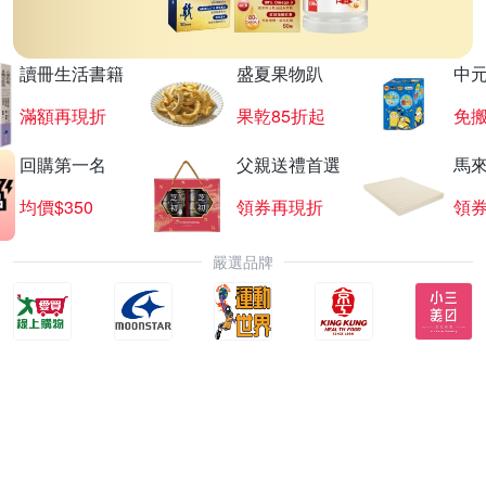
讀冊生活書籍
盛夏果物趴
中
滿額再現折
果乾85折起
免
回購第一名
父親送禮首選
馬
均價$350
領券再現折
領
嚴選品牌