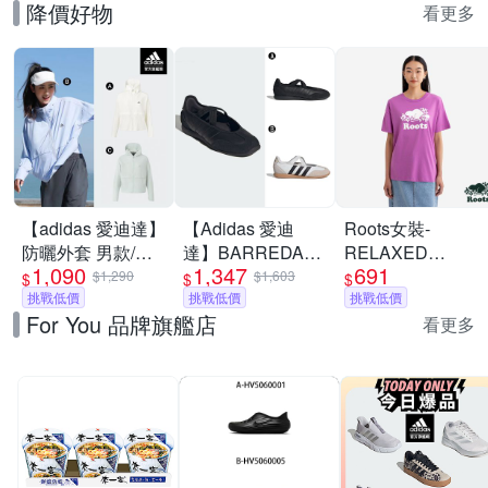
降價好物
看更多
【adidas 愛迪達】
【Adidas 愛迪
Roots女裝-
防曬外套 男款/女
達】BARREDA
RELAXED
1,090
1,347
691
款 (多款任選)
MARY JANE 休閒
COOPER 短袖上
$1,290
$1,603
$
$
$
挑戰低價
鞋 運動鞋 女 A-
挑戰低價
衣-淡莓紫
挑戰低價
For You 品牌旗艦店
HP3519 B-
看更多
JQ2127