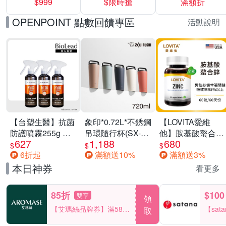
$999
$限時搶
滿額折
40%
OPENPOINT 點數回饋專區
活動說明
【台塑生醫】抗菌
象印*0.72L*不銹鋼
【LOVITA愛維
防護噴霧255g 三
吊環隨行杯(SX-
他】胺基酸螯合鋅
627
1,188
680
入組
LA72H)
x2瓶30mg素食錠
$
$
$
6折起
滿額送10%
滿額送3%
(鋅錠)
本日神券
看更多
85折
$100
雙享
領
【艾瑪絲品牌券】滿580
【sat
取
享85折！
一件折$