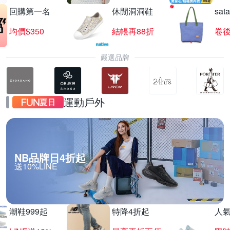
回購第一名
休閒洞洞鞋
sat
均價$350
結帳再88折
卷後
嚴選品牌
運動戶外
NB品牌日4折起
送10%LINE
潮鞋999起
特降4折起
人