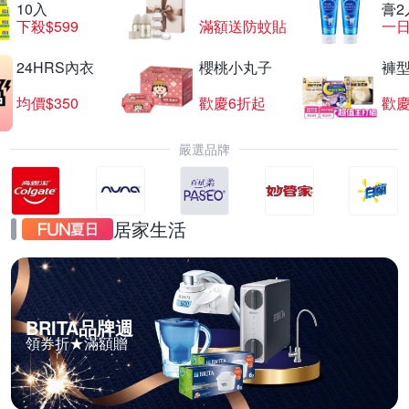
10入
膏2
下殺$599
滿額送防蚊貼
一日
24HRS內衣
櫻桃小丸子
褲
均價$350
歡慶6折起
歡慶
嚴選品牌
居家生活
BRITA品牌週
領券折★滿額贈