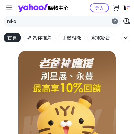
Yahoo購物中心
登入
nike
首頁
為你推薦
手機相機
家電影音
電腦