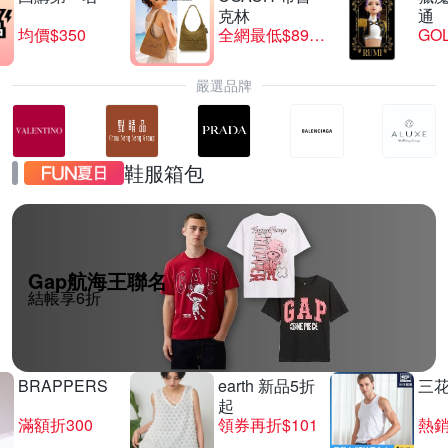
克林
通
均價$350
全網最低$8999
GO
嚴選品牌
鞋服箱包
Gap航海王聯名
結帳享6折
BRAPPERS
earth 新品5折
三
起
滿額折300
領券再折$101
熱銷