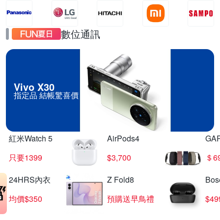
數位通訊
Vivo X30
指定品 結帳驚喜價
紅米Watch 5
AirPods4
GA
只要1399
$3,700
＄6
24HRS內衣
Z Fold8
Bo
均價$350
預購送早鳥禮
$4