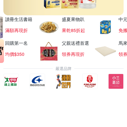
讀冊生活書籍
盛夏果物趴
中
滿額再現折
果乾85折起
免
回購第一名
父親送禮首選
馬
均價$350
領券再現折
領
嚴選品牌