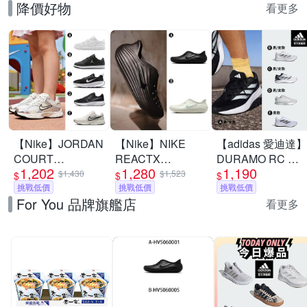
降價好物
看更多
【Nike】JORDAN
【Nike】NIKE
【adidas 愛迪達】
COURT
REACTX
DURAMO RC 跑
1,202
1,280
1,190
CONNECT LOW
REJUVEN8 運動
鞋 慢跑鞋 運動鞋
$1,430
$1,523
$
$
$
休閒鞋 慢跑鞋 運
挑戰低價
涼鞋 懶人鞋 洞洞
挑戰低價
男鞋/女鞋 (多款任
挑戰低價
For You 品牌旗艦店
動鞋 男女/大童 A-
鞋 男女 A-
選)
看更多
IQ6016100 精選五
HV5060001 B-
款
HV5060005