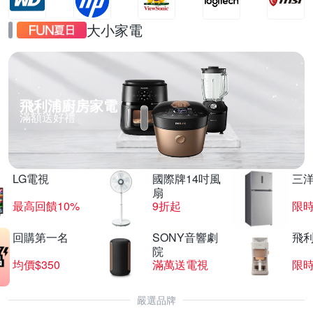
大小家電
飛利浦廚房家電
滿額送好禮
LG電視
國際牌14吋風
三
扇
最高回饋10%
9折起
限
回購第一名
SONY音響劇
飛
院
均價$350
滿萬送電視
限
嚴選品牌