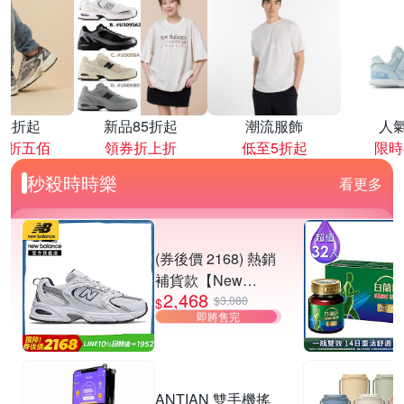
降4折起
新品85折起
潮流服飾
人
再折五佰
領券折上折
低至5折起
限時
秒殺時時樂
看更多
(券後價 2168) 熱銷
補貨款【New
2,468
Balance】復古運動
$3,080
$
即將售完
鞋_中性_白銀
_MR530SG-D楦
ANTIAN 雙手機搖