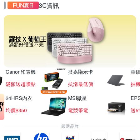
3C資訊
羅技Ｘ葡萄王
滿額好禮送不完
Canon印表機
技嘉顯示卡
華碩
滿額送超贈點
抗漲最低價
抽
24HRS內衣
MSI微星
EP
均價$350
電競筆電
送5
嚴選品牌