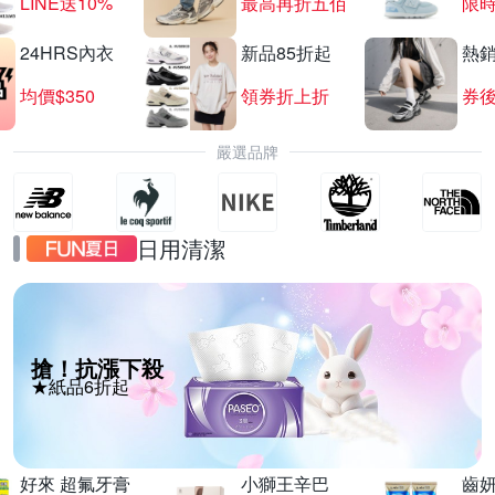
LINE送10%
最高再折五佰
限時
24HRS內衣
新品85折起
熱
均價$350
領券折上折
券後
嚴選品牌
日用清潔
搶！抗漲下殺
★紙品6折起
好來 超氟牙膏
小獅王辛巴
齒妍