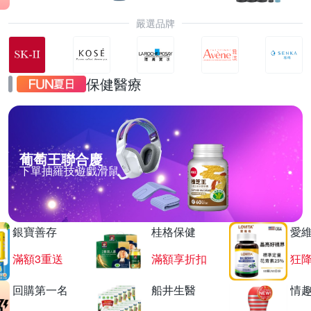
嚴選品牌
保健醫療
葡萄王聯合慶
下單抽羅技遊戲滑鼠
銀寶善存
桂格保健
愛
滿額3重送
滿額享折扣
狂降
回購第一名
船井生醫
情