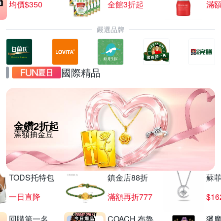
均價$350
全館3折起
滿
嚴選品牌
國際精品
金鑽2折起
滿額抽金豆
TODS托特包
鎮金店88折
蘇
一日直降
滿額再折777
$16
回購第一名
COACH 布魯
獵