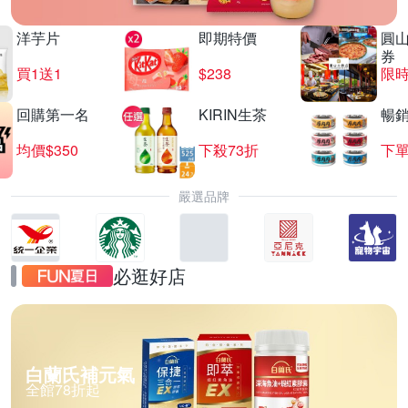
洋芋片
即期特價
圓
券
買1送1
$238
限時
回購第一名
KIRIN生茶
暢
均價$350
下殺73折
下單
嚴選品牌
必逛好店
白蘭氏補元氣
全館78折起