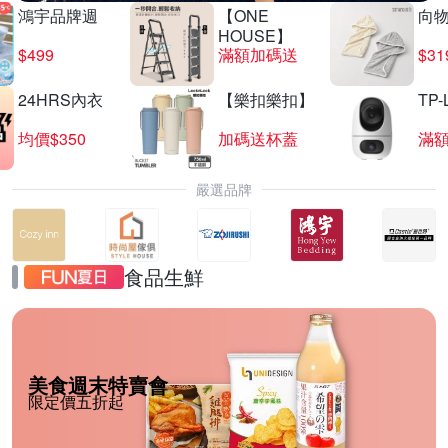
鴻宇品牌週
【ONE
向
HOUSE】
$499
滿額加碼送
$31
24HRS內衣
【樂扣樂扣】
TP-
均價$350
加碼送杯蓋
滿
嚴選品牌
食品生鮮
美食週末特賣會
限定價五折起