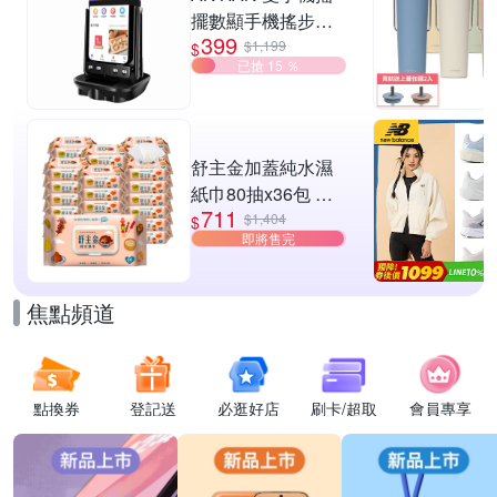
擺數顯手機搖步機
399
靜音自動計步器 搖
$1,199
$
已搶 15 ％
步器 刷步數神器 搖
步機
舒主金加蓋純水濕
紙巾80抽x36包 台
711
灣製 濕巾
$1,404
$
即將售完
焦點頻道
點換券
登記送
必逛好店
刷卡/超取
會員專享