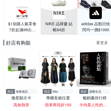
$1加購人氣零食
NIKE 品牌慶 結
adidas 品類日快
7折起滿99出貨
帳84折
閃均一價$1090
滿199打95折
好店有夠殺
看更多
商店
有家資訊
商店
iNio
商店
讀冊生活
微星顯示卡
專櫃長裙任選
暢銷書排行榜
高效熱管
領券再現折150
卡內基人性的弱點