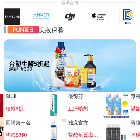
嚴選品牌
美妝保養
台塑生醫5折起
滿額折300
SK-II
優得芬
專
結帳9折
止汗噴劑
滿額
回購第一名
雅漾官方
寶
均價$350
雙酸角質潔膚露
水楊