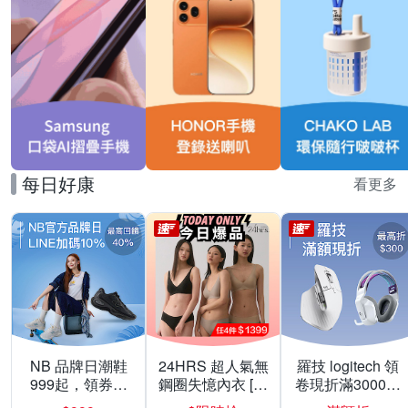
每日好康
看更多
NB 品牌日潮鞋
24HRS 超人氣無
羅技 logitech 領
999起，領券折
鋼圈失憶內衣 [熱
卷現折滿3000折
上折 最高回饋
銷好評]
300