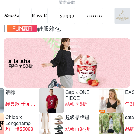
嚴選品牌
鞋服箱包
a la sha
滿額享88折
銀穗
Gap × ONE
EA
PIECE
經典款 千元有找
結帳享6折
任3
Chloe x
超級品牌週
sat
Longchamp
均一價$5888
結帳再84折
品