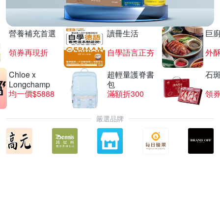
營養補充首選
讀冊生活
巨
領券再現折
自學語言正夯
外
Chloe x
超輕量護脊書
石
Longchamp
包
均一價$5888
滿額折300
領券
嚴選品牌