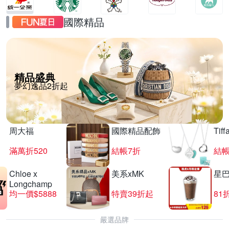
國際精品
精品盛典
夢幻逸品2折起
周大福
國際精品配飾
Tif
滿萬折520
結帳7折
結帳
Chloe x
美系xMK
星
Longchamp
均一價$5888
特賣39折起
81
嚴選品牌