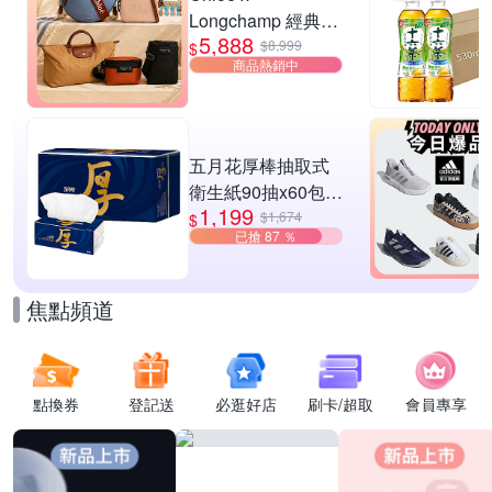
Longchamp 經典包
5,888
款均一價$5888
$8,999
$
商品熱銷中
五月花厚棒抽取式
衛生紙90抽x60包/
1,199
箱
$1,674
$
已搶 87 ％
焦點頻道
點換券
登記送
必逛好店
刷卡/超取
會員專享