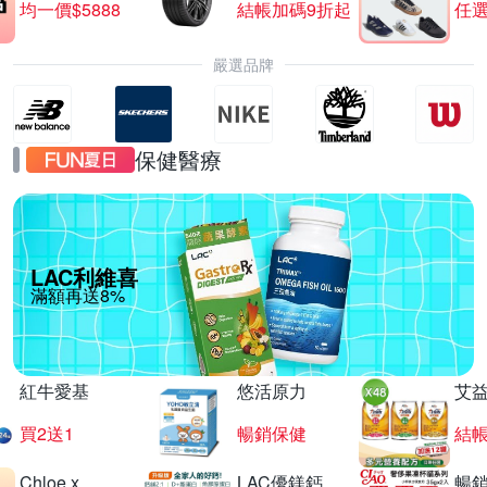
均一價$5888
結帳加碼9折起
任選
嚴選品牌
保健醫療
LAC利維喜
滿額再送8%
紅牛愛基
悠活原力
艾
買2送1
暢銷保健
結
Chloe x
LAC優鎂鈣
暢