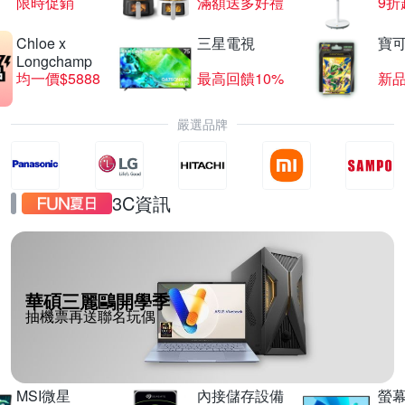
限時促銷
滿額送多好禮
9折
Chloe x
三星電視
寶
Longchamp
均一價$5888
最高回饋10%
新
嚴選品牌
3C資訊
華碩三麗鷗開學季
抽機票再送聯名玩偶
MSI微星
內接儲存設備
螢幕