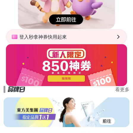
登入秒拿神券快用起來
看更多