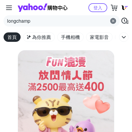
Yahoo購物中心
登入
longchamp
首頁
為你推薦
手機相機
家電影音
電腦