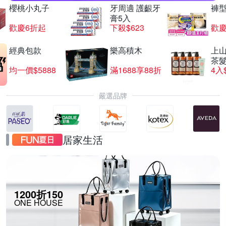
櫻桃小丸子
牙周適 護齦牙
褲
膏5入
歡慶6折起
下殺$623
歡慶
經典包款
樂高積木
上山
茶
均一價$5888
滿1688享88折
4入
嚴選品牌
居家生活
1200折150
ONE HOUSE