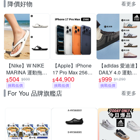
降價好物
看更多
【Nike】W NIKE
【Apple】iPhone
【adidas 愛迪達】
MARINA 運動拖鞋
17 Pro Max 256G
DAILY 4.0 運動休
504
44,900
999
夾腳拖 男女 A-
6.9吋 手機
閒鞋 男鞋/女鞋 (多
$600
$1,290
$
$
$
IH2381100 B-
挑戰低價
挑戰低價
款任選)
挑戰低價
For You 品牌旗艦店
IH2380001
看更多