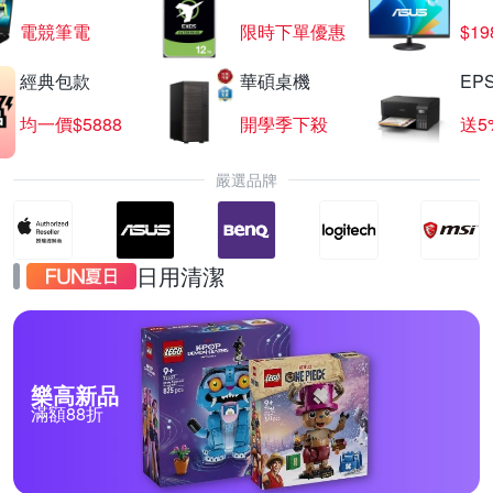
電競筆電
限時下單優惠
$19
經典包款
華碩桌機
EP
均一價$5888
開學季下殺
送5
嚴選品牌
日用清潔
樂高新品
滿額88折