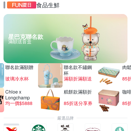
食品生鮮
星巴克聯名款
滿額送盲盒
聯名款滿額贈
聯名款不鏽鋼
肉
杯
玻璃冷水杯
滿額折滿額送
85
Chloe x
糕餅款滿額折
咖
Longchamp
均一價$5888
85折送分享券
85
嚴選品牌