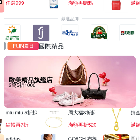
任選999
滿額再贈點
滿
嚴選品牌
國際精品
歐美精品旗艦店
2萬5折1000
miu miu 5折起
周大福8折起
鎮金
結帳再7折
滿額再折520
滿額
adidas
COACH 布魯
圓