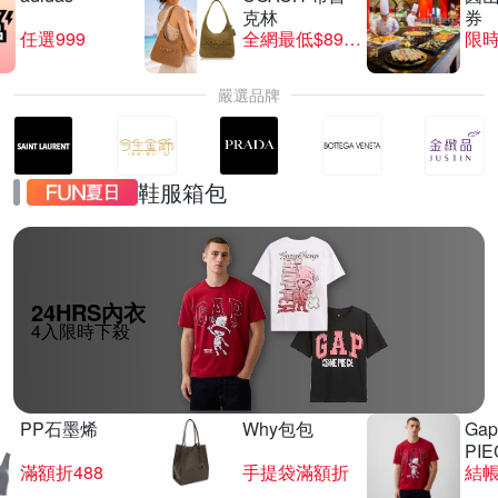
克林
券
任選999
全網最低$8999
限時
嚴選品牌
鞋服箱包
24HRS內衣
4入限時下殺
PP石墨烯
Why包包
Gap
PIE
滿額折488
手提袋滿額折
結帳