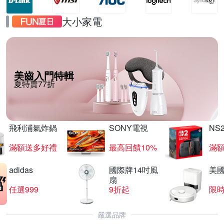
大小家電
美齒入門特輯
夏特賣77折
飛利浦氣炸鍋
SONY電視
NS
滿額送多好禮
最高回饋10%
滿
adidas
國際牌14吋風
美國i
扇
任選999
9折起
限
嚴選品牌