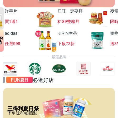
洋芋片
旺旺一定要拜
麥
買1送1
$189整箱拜
限時
adidas
KIRIN生茶
寵
任選999
下殺73折
送3
嚴選品牌
必逛好店
三得利夏日祭
下單送30超贈點