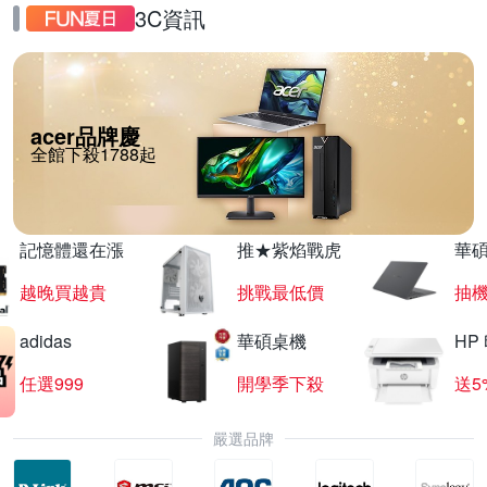
3C資訊
acer品牌慶
全館下殺1788起
記憶體還在漲
推★紫焰戰虎
華碩
越晚買越貴
挑戰最低價
抽
adidas
華碩桌機
HP
任選999
開學季下殺
送5
嚴選品牌