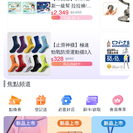
新一級幫 拉拉褲/黏
2,349
貼型/夜用褲型 多款
$2,858
$
已搶 22 ％
任選2箱
【止滑神襪】極速
勁戰防滑運動襪3入
328
$880
$
商品熱銷中
焦點頻道
點換券
登記送
必逛好店
刷卡/超取
會員專享