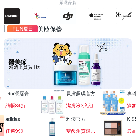
嚴選品牌
美妝保養
醫美節
超越正貨買1送1
Dior潤唇膏
貝膚黛瑪官方
專
結帳84折
潔膚液3入組
滿額
adidas
雅漾官方
KI
任選999
雙酸角質潔膚露
最高