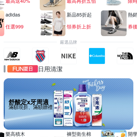
最高送40%
最高再折五佰
限時
adidas
新品85折起
熱
任選999
領券折上折
券後
嚴選品牌
日用清潔
舒酸定x牙周適
滿額現折、滿額贈禮
樂高積木
褲型衛生棉
開