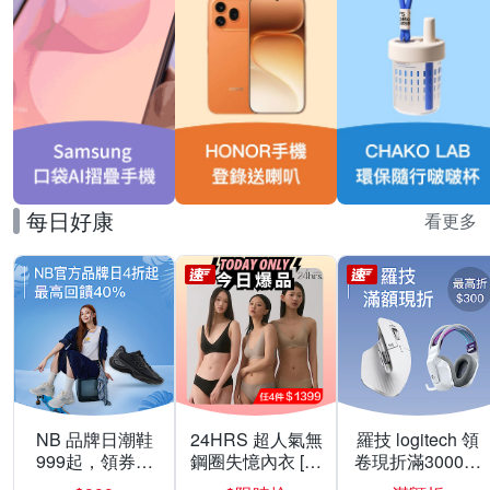
每日好康
看更多
NB 品牌日潮鞋
24HRS 超人氣無
羅技 logitech 領
999起，領券折
鋼圈失憶內衣 [熱
卷現折滿3000折
上折 最高回饋
銷好評]
300