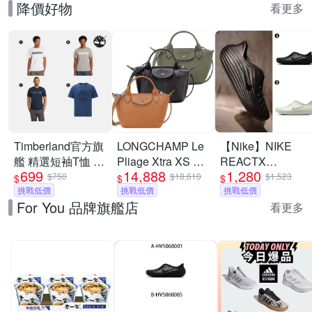
降價好物
看更多
Timberland官方旗
LONGCHAMP Le
【Nike】NIKE
艦 精選短袖T恤 素
Pliage Xtra XS 奔
REACTX
699
14,888
1,280
T 男款(多款任選)
馬烙印牛皮斜背水
REJUVEN8 運動
$750
$18,610
$1,523
$
$
$
挑戰低價
餃包-多色可選
挑戰低價
涼鞋 懶人鞋 洞洞
挑戰低價
For You 品牌旗艦店
鞋 男女 A-
看更多
HV5060001 B-
HV5060005