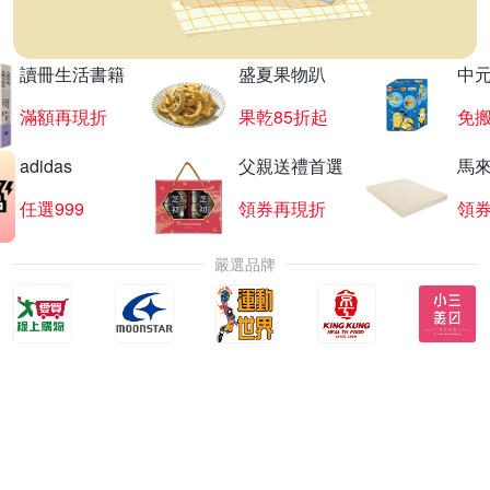
讀冊生活書籍
盛夏果物趴
中
滿額再現折
果乾85折起
免
adidas
父親送禮首選
馬
任選999
領券再現折
領
嚴選品牌