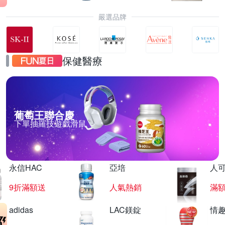
嚴選品牌
保健醫療
葡萄王聯合慶
下單抽羅技遊戲滑鼠
永信HAC
亞培
人
9折滿額送
人氣熱銷
滿
adidas
LAC鎂錠
情