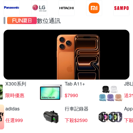
數位通訊
iPhone17
直降千元起
X300系列
Tab A11+
JB
限時優惠
$7990
送3
adidas
行車記錄器
App
任選999
下殺$2590
下殺