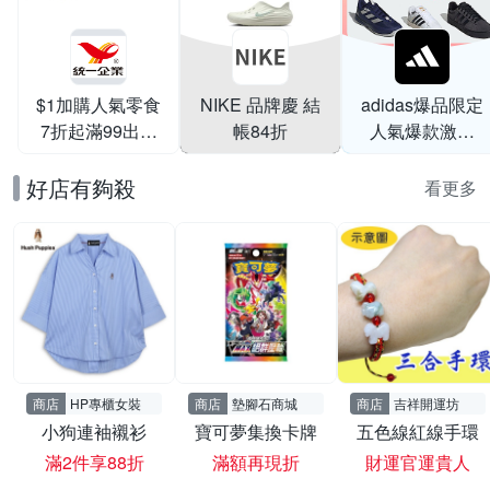
$1加購人氣零食
NIKE 品牌慶 結
adidas爆品限定
7折起滿99出貨
帳84折
人氣爆款激降
滿199打95折
$999
好店有夠殺
看更多
商店
HP專櫃女裝
商店
墊腳石商城
商店
吉祥開運坊
小狗連袖襯衫
寶可夢集換卡牌
五色線紅線手環
滿2件享88折
滿額再現折
財運官運貴人