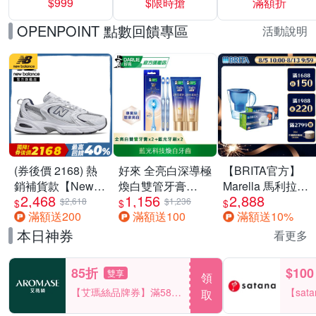
$999
$限時搶
滿額折
40%
OPENPOINT 點數回饋專區
活動說明
(券後價 2168) 熱
好來 全亮白深導極
【BRITA官方】
銷補貨款【New
煥白雙管牙膏
Marella 馬利拉濾
2,468
1,156
2,888
Balance】復古運
100gx2+全亮白深
水壺藍
$2,618
$1,236
$
$
$
滿額送200
滿額送100
滿額送10%
動鞋_中性_白銀
導藍光牙刷x2
3.5L+MXPRO12
_MR530SG-D楦
入去水垢濾芯(共
本日神券
看更多
13芯)
85折
$100
雙享
領
【艾瑪絲品牌券】滿580
【sat
取
享85折！
一件折$