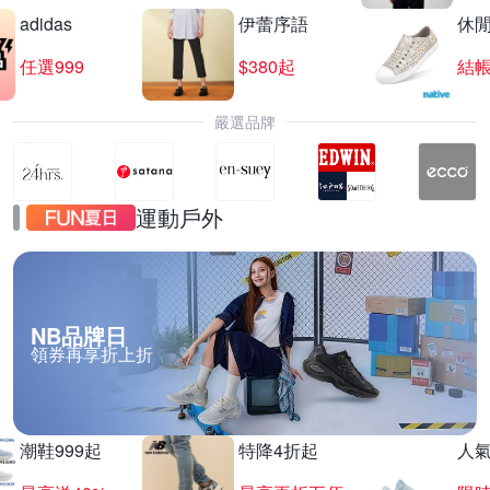
adidas
伊蕾序語
休
任選999
$380起
結帳
嚴選品牌
運動戶外
NB品牌日
領券再享折上折
潮鞋999起
特降4折起
人