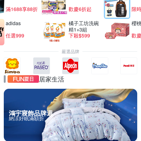
滿1688享88折
歡慶6折起
限
adidas
橘子工坊洗碗
櫻
精1+3組
任選999
下殺$599
歡慶
嚴選品牌
居家生活
鴻宇寢飾品牌週
納涼好眠滿額折