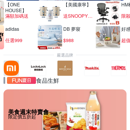
【ONE
【美國康寧】
HM
HOUSE】
滿額加碼送
送SNOOPY匙筷組
限殺
adidas
DB 夢寢
好
任選999
$988
超值
嚴選品牌
食品生鮮
美食週末特賣會
限定價五折起