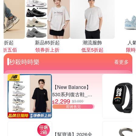
降4折起
新品85折起
潮流服飾
人
再折五佰
領券折上折
低至5折起
限時
秒殺時時樂
看更多
【New Balance】
530系列復古鞋_中
2,299
性_5款任選
$3,080
$
即將售完
(MR530EWB/U530
SEA/SUB/7VI/9TN)
【幫寶適】2026全