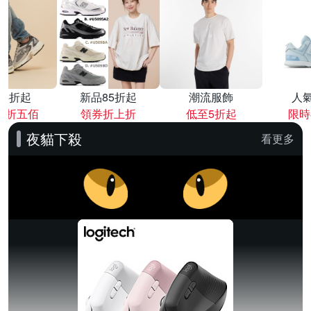
降4折起
新品85折起
潮流服飾
人
再折五佰
領券折上折
低至5折起
限時
夜貓下殺
看更多