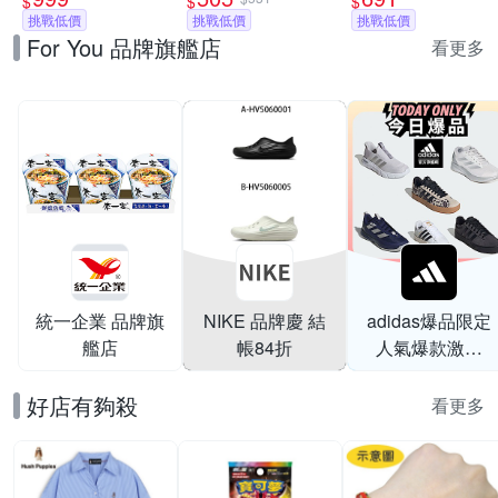
$
$
$
鞋 多款任選
挑戰低價
CREW 咖紅
挑戰低價
衣-淡莓紫
挑戰低價
For You 品牌旗艦店
IJ6672
看更多
統一企業 品牌旗
NIKE 品牌慶 結
adidas爆品限定
艦店
帳84折
人氣爆款激降
$999
好店有夠殺
看更多