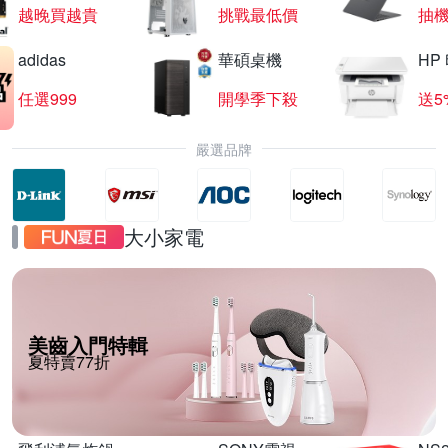
越晚買越貴
挑戰最低價
抽
adidas
華碩桌機
HP
任選999
開學季下殺
送5
嚴選品牌
大小家電
美齒入門特輯
夏特賣77折