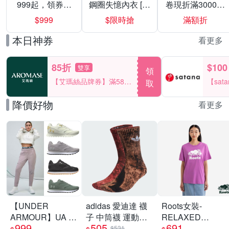
999起，領券折
鋼圈失憶內衣 [熱
卷現折滿3000折
上折 最高回饋
銷好評]
300
$999
$限時搶
滿額折
40%
本日神券
看更多
85折
$100
雙享
領
【艾瑪絲品牌券】滿580
【sat
取
享85折！
一件折$
降價好物
看更多
【UNDER
adidas 愛迪達 襪
Roots女裝-
ARMOUR】UA 女
子 中筒襪 運動襪
RELAXED
999
505
691
Jogger 運動休閒
三葉草 TIE DYE
COOPER 短袖上
$531