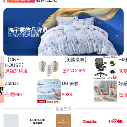
鴻宇寢飾品牌週
納涼好眠滿額折
【ONE
【美國康寧】
HM
HOUSE】
滿額加碼送
送SNOOPY匙筷組
限殺
adidas
DB 夢寢
好
任選999
$988
超值
嚴選品牌