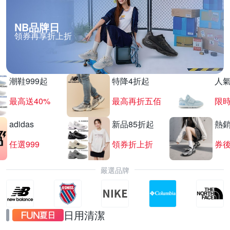
NB品牌日
領券再享折上折
波特包★夜間限時加碼！滿$5200折$520
滿$5200折$520
潮鞋999起
特降4折起
人
最高送40%
最高再折五佰
限時
adidas
新品85折起
熱
任選999
領券折上折
券後
嚴選品牌
日用清潔