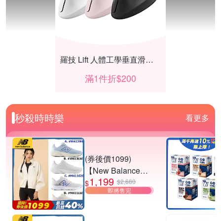
羅技 Lift 人體工學垂直滑鼠結帳再折200
滿1件折$200
秒殺時時樂
看更多
(券後價1099)
【New Balance】
1,199
慢跑鞋_女/中性_多
$2,680
$
即將售完
款任選
(W4139I6/W413LW
【海盜船CORSAIR】★DIY組件享9折
3/M411626/M411L