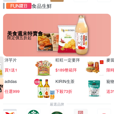
食品生鮮
美食週末特賣會
限定價五折起
洋芋片
旺旺一定要拜
麥
買1送1
$189整箱拜
限時
adidas
KIRIN生茶
寵
任選999
下殺73折
送3
嚴選品牌