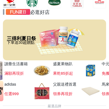
必逛好店
三得利夏日祭
下單送30超贈點
讀冊生活書籍
盛夏果物趴
中
滿額再現折
果乾85折起
免
adidas
父親送禮首選
馬
任選999
領券再現折
領
嚴選品牌