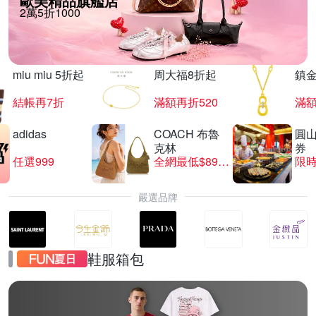
歐美精品旗艦店
2萬5折1000
miu miu 5折起
周大福8折起
鎮金
結帳再7折
滿額再折520
滿額
adidas
COACH 布魯
圓
克林
券
任選999
全網最低$8999
限時
嚴選品牌
鞋服箱包