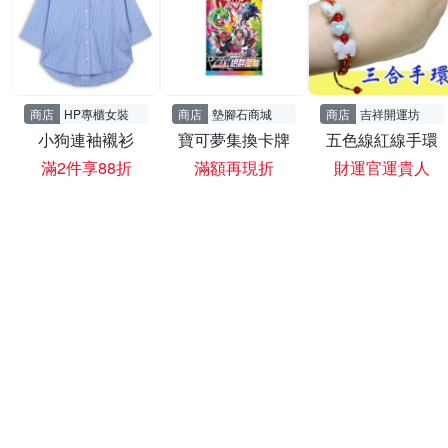
商店
HP專櫃女裝
商店
墊腳石商城
商店
吉祥開運坊
小狗連袖襯衫
寶可夢集換卡牌
五色線紅線手環
滿2件享88折
滿額再現折
財運官運貴人