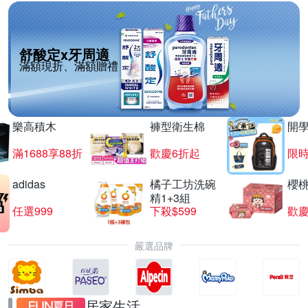
舒酸定x牙周適
滿額現折、滿額贈禮
樂高積木
褲型衛生棉
開
滿1688享88折
歡慶6折起
限
adidas
橘子工坊洗碗
櫻
精1+3組
任選999
下殺$599
歡慶
嚴選品牌
居家生活