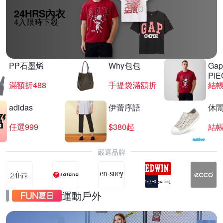
24HRS內衣
4入限時下殺
PP石墨烯
Why包包
Gap
PIE
滿額折488
手提袋滿額折
結帳
adidas
伊蕾序語
休
任選999
$380起
結帳
嚴選品牌
運動戶外