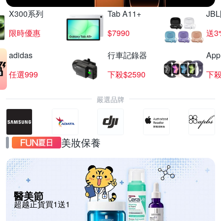
X300系列
Tab A11+
JB
限時優惠
$7990
送3
adidas
行車記錄器
App
任選999
下殺$2590
下殺
嚴選品牌
美妝保養
醫美節
超越正貨買1送1