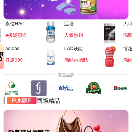
永信HAC
亞培
人
9折滿額送
人氣熱銷
滿
adidas
LAC鎂錠
情
任選999
滿額再贈點
滿
嚴選品牌
國際精品