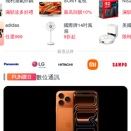
飛利浦氣炸鍋
SONY電視
NS
滿額送多好禮
最高回饋10%
滿
adidas
國際牌14吋風
美國i
扇
任選999
9折起
限
嚴選品牌
數位通訊
iPhone17
直降千元起