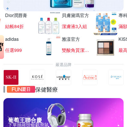
Dior潤唇膏
貝膚黛瑪官方
專
結帳84折
潔膚液3入組
滿額
adidas
雅漾官方
KI
任選999
雙酸角質潔膚露
最高
嚴選品牌
保健醫療
葡萄王聯合慶
下單抽羅技遊戲滑鼠