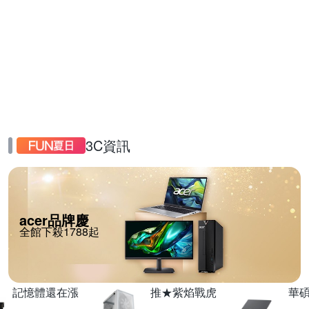
3C資訊
acer品牌慶
全館下殺1788起
記憶體還在漲
推★紫焰戰虎
華碩