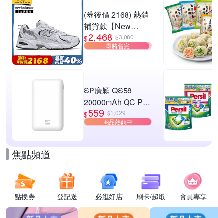
W3) (網路獨家款)
滿1件享9折
(券後價 2168) 熱銷
補貨款【New
2,468
Balance】復古運動
$3,080
$
即將售完
鞋_中性_白銀
_MR530SG-D楦
SP廣穎 QS58
20000mAh QC PD
559
20W TypeC雙向快
$1,029
$
商品熱銷中
充行動電源_具Wh
標示
焦點頻道
點換券
登記送
必逛好店
刷卡/超取
會員專享