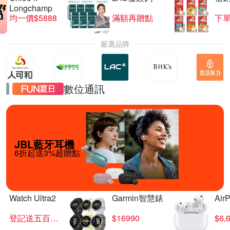
Longchamp
均一價$5888
滿額再贈點
下單
嚴選品牌
數位通訊
JBL藍牙耳機
6折起送3%超贈點
Watch Ultra2
Garmin智慧錶
Air
登記送五百超贈點
$16990
$6,