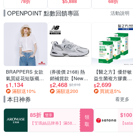
78折
$5,888
68折
$5888
OPENPOINT 點數回饋專區
活動說明
BRAPPERS 女款
(券後價 2168) 熱
【醫之方】優舒敏
氣質緹花短版襯
銷補貨款【New
益生菌複方膠囊
1,134
2,468
2,699
衫-米白
Balance】復古運
(60粒) 三入組
$2,618
$
$
$
滿額送10%
滿額送200
買就送5%
動鞋_中性_白銀
_MR530SG-D楦
本日神券
看更多
85折
$100
雙享
領
【艾瑪絲品牌券】滿580
【sat
取
享85折！
一件折$