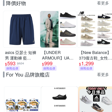
降價好物
看更多
asics 亞瑟士 短褲
【UNDER
【New Balance】
男 運動褲 藍
ARMOUR】UA
373復古鞋_女性_
593
999
1,299
2033B130-401
Tempo 運動休閒鞋
多款任選_Y購/網
$624
$
$
$
挑戰低價
多款任選
挑戰低價
路獨家
挑戰低價
For You 品牌旗艦店
看更多