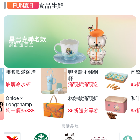
食品生鮮
星巴克聯名款
滿額送盲盒
聯名款滿額贈
聯名款不鏽鋼
肉
杯
玻璃冷水杯
滿額折滿額送
85
Chloe x
糕餅款滿額折
咖
Longchamp
均一價$5888
85折送分享券
85
嚴選品牌