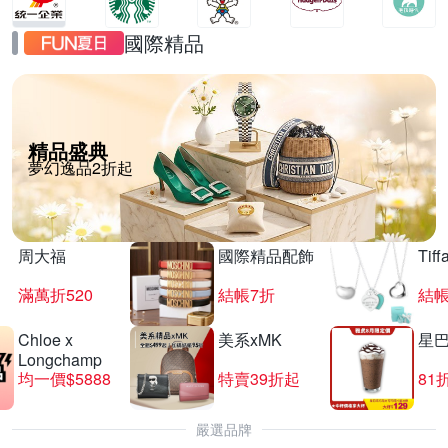
國際精品
精品盛典
夢幻逸品2折起
周大福
國際精品配飾
Tif
滿萬折520
結帳7折
結帳
Chloe x
美系xMK
星
Longchamp
均一價$5888
特賣39折起
81
嚴選品牌