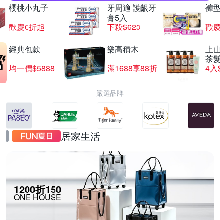
櫻桃小丸子
牙周適 護齦牙
褲
膏5入
歡慶6折起
下殺$623
歡慶
經典包款
樂高積木
上山
茶
均一價$5888
滿1688享88折
4入
嚴選品牌
居家生活
1200折150
ONE HOUSE