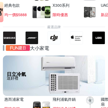
經典包款
X300系列
UAG
均一價$5888
限時優惠
新
嚴選品牌
大小家電
日立冷氣
送好禮
惠而浦家電
飛利浦氣炸鍋
國際
扇