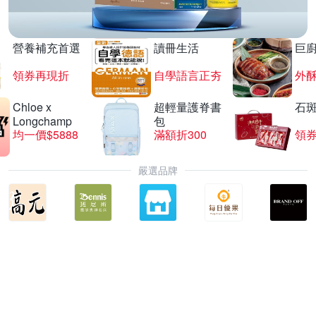
營養補充首選
讀冊生活
巨
領券再現折
自學語言正夯
外
Chloe x
超輕量護脊書
石
Longchamp
包
均一價$5888
滿額折300
領券
嚴選品牌