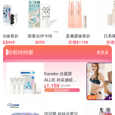
顏粉搶卷折
限量吉伊卡哇
柔膚露搶卷折
日系
低$949
$559
折後$1149
折後$
秒殺時時樂
看更多
Kanebo 佳麗寶
ALLIE 持采濾鏡調
1,159
色UV防曬乳 40g (3
$3,289
$
商品熱銷中
入團購組) (3款任
選)▼超夯爆款
拭拭樂 超純水嬰兒