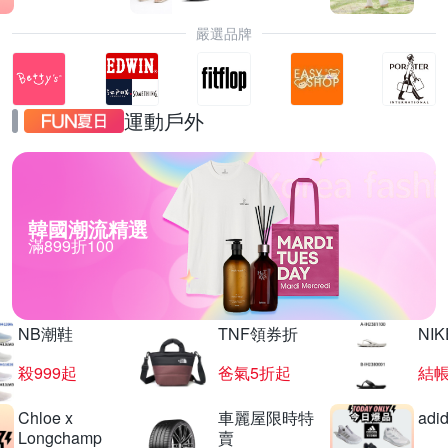
嚴選品牌
運動戶外
韓國潮流精選
滿899折100
NB潮鞋
TNF領券折
NIK
殺999起
爸氣5折起
結帳
Chloe x
車麗屋限時特
adi
Longchamp
賣