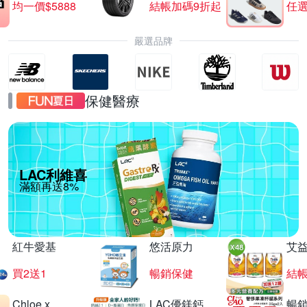
均一價$5888
結帳加碼9折起
任選
嚴選品牌
保健醫療
LAC利維喜
滿額再送8%
紅牛愛基
悠活原力
艾
買2送1
暢銷保健
結
Chloe x
LAC優鎂鈣
暢