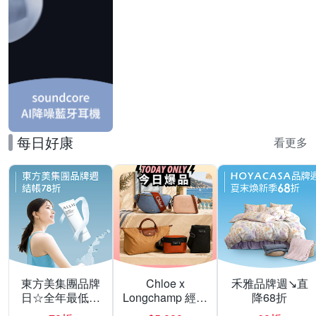
每日好康
看更多
東方美集團品牌
Chloe x
禾雅品牌週↘直
日☆全年最低▼
Longchamp 經典
降68折
激殺28折
包款均一價