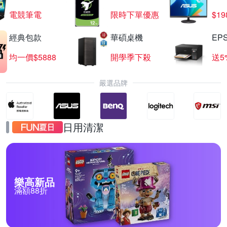
電競筆電
限時下單優惠
$19
經典包款
華碩桌機
EP
均一價$5888
開學季下殺
送5
嚴選品牌
日用清潔
樂高新品
滿額88折