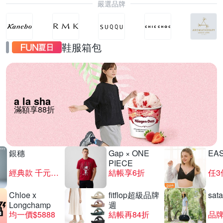
嚴選品牌
鞋服箱包
a la sha
滿額享88折
銀穗
Gap × ONE
EA
PIECE
經典款 千元有找
結帳享6折
任3
Chloe x
fitflop超級品牌
sat
Longchamp
週
均一價$5888
結帳再84折
品