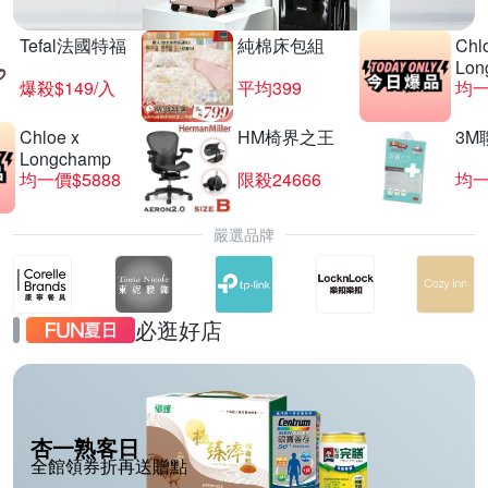
Tefal法國特福
純棉床包組
Chl
Lon
爆殺$149/入
平均399
均一
Chloe x
HM椅界之王
3M
Longchamp
均一價$5888
限殺24666
均一
嚴選品牌
必逛好店
杏一熟客日
全館領券折再送贈點