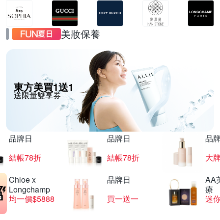
美妝保養
東方美買1送1
送限量雙享券
品牌日
品牌日
品
結帳78折
結帳78折
大
Chloe x
品牌日
AA
Longchamp
療
均一價$5888
買一送一