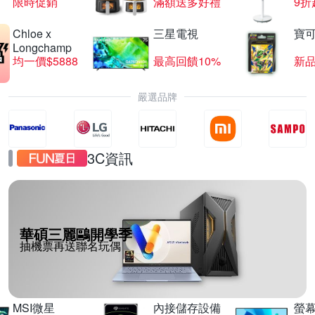
限時促銷
滿額送多好禮
9折
Chloe x
三星電視
寶
Longchamp
均一價$5888
最高回饋10%
新
嚴選品牌
3C資訊
華碩三麗鷗開學季
抽機票再送聯名玩偶
MSI微星
內接儲存設備
螢幕