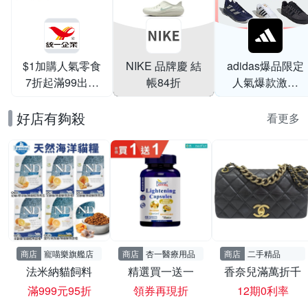
$1加購人氣零食
NIKE 品牌慶 結
adidas爆品限定
7折起滿99出貨
帳84折
人氣爆款激降
滿199打95折
$999
好店有夠殺
看更多
商店
寵喵樂旗艦店
商店
杏一醫療用品
商店
二手精品
法米納貓飼料
精選買一送一
香奈兒滿萬折千
滿999元95折
領券再現折
12期0利率