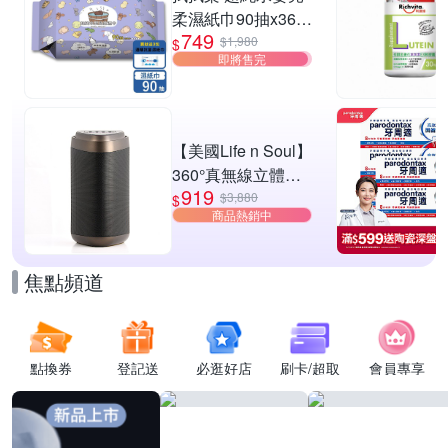
柔濕紙巾90抽x36
749
包/箱(獨家增量版) -
$1,980
$
即將售完
贈-酒精濕紙巾10抽
x3包
【美國Life n Soul】
360°真無線立體聲
919
藍牙喇叭(TX1)
$3,880
$
商品熱銷中
焦點頻道
點換券
登記送
必逛好店
刷卡/超取
會員專享