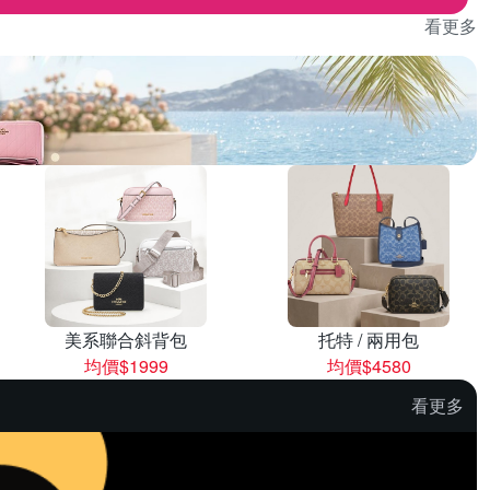
看更多
美系聯合斜背包
托特 / 兩用包
均價$1999
均價$4580
看更多