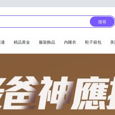
搜尋
週邊
精品黃金
服裝飾品
內睡衣
鞋子箱包
美