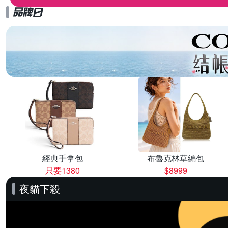
經典手拿包
布魯克林草編包
只要1380
$8999
夜貓下殺