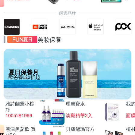
嚴選品牌
美妝保養
夏日保養月
歐爸養成3折起
雅詩蘭黛小棕
理膚寶水
我
瓶
100ml$1999
淡斑精華2入
面膜
熊津黑蔘飲 買
貝膚黛瑪官方
植
1送2