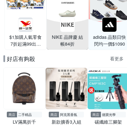
$1加購人氣零食
NIKE 品牌慶 結
adidas 品類日快
7折起滿99出貨
帳84折
閃均一價$1090
滿199打95折
好店有夠殺
看更多
商店
二手精品
商店
阿克黑香氛
商店
德寶光學
LV滿萬折千
新款擴香3入組
碳纖維三腳架