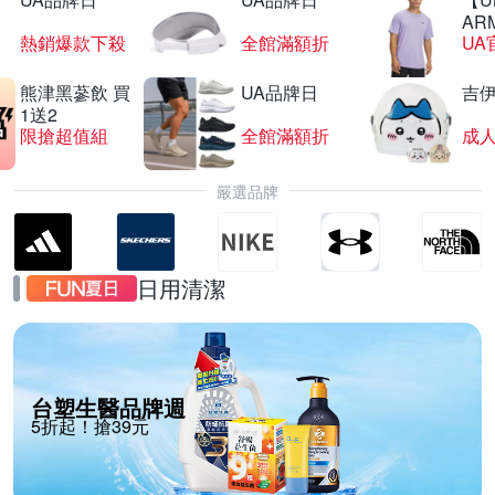
AR
熱銷爆款下殺
全館滿額折
UA
熊津黑蔘飲 買
UA品牌日
吉
1送2
限搶超值組
全館滿額折
嚴選品牌
日用清潔
台塑生醫品牌週
5折起！搶39元