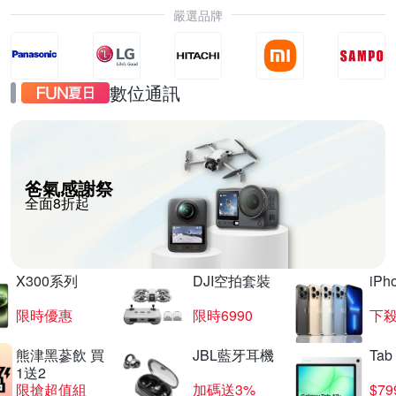
嚴選品牌
數位通訊
爸氣感謝祭
全面8折起
X300系列
DJI空拍套裝
iP
限時優惠
限時6990
下殺
熊津黑蔘飲 買
JBL藍牙耳機
Tab
1送2
限搶超值組
加碼送3%
$79