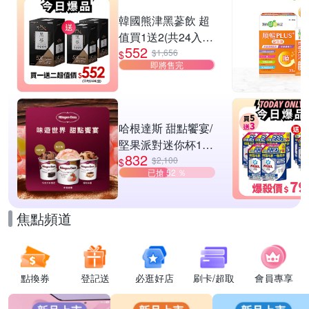
滿1件折$1000
韓國熊津黑蔘飲 超
值買1送2(共24入
552
組)
$1,656
$
即將售完
哈根達斯 甜點饗宴/
堅果派對迷你杯16
832
入組 任選
$2,100
$
已搶 52 ％
焦點頻道
點換券
登記送
必逛好店
刷卡/超取
會員專享