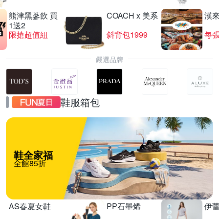
熊津黑蔘飲 買
COACH x 美系
漢
1送2
限搶超值組
斜背包1999
每張
嚴選品牌
鞋服箱包
鞋全家福
全館85折
AS春夏女鞋
PP石墨烯
伊