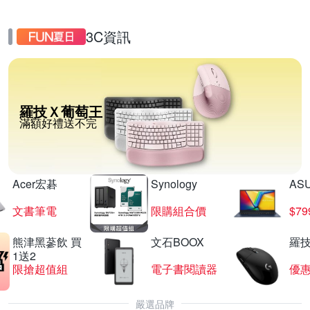
3C資訊
羅技Ｘ葡萄王
滿額好禮送不完
Acer宏碁
Synology
AS
文書筆電
限購組合價
$7
熊津黑蔘飲 買
文石BOOX
羅技
1送2
限搶超值組
電子書閱讀器
優
嚴選品牌