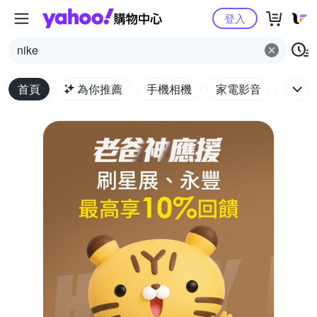
Yahoo購物中心
登入
nike
首頁
為你推薦
手機相機
家電影音
電腦