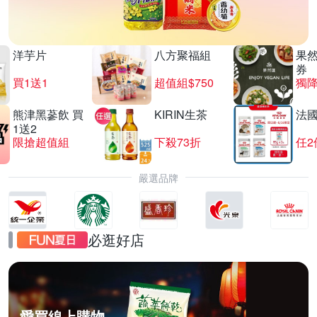
洋芋片
八方聚福組
果
券
買1送1
超值組$750
獨降
熊津黑蔘飲 買
KIRIN生茶
法
1送2
限搶超值組
下殺73折
任2
嚴選品牌
必逛好店
愛買線上購物