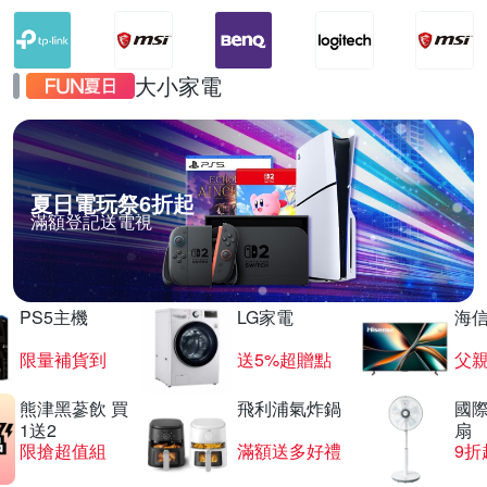
大小家電
夏日電玩祭6折起
滿額登記送電視
PS5主機
LG家電
海
限量補貨到
送5%超贈點
父
熊津黑蔘飲 買
飛利浦氣炸鍋
國際
1送2
扇
限搶超值組
滿額送多好禮
9折