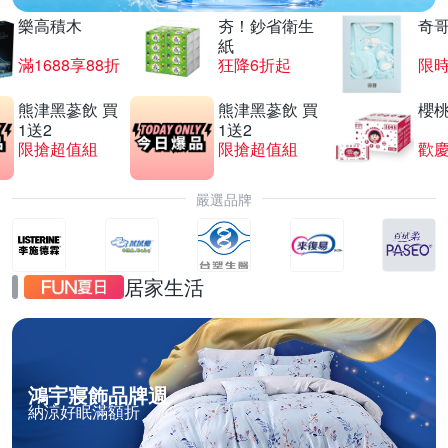
樂高積木
夯！鈔省衛生
奇
紙
滿1688享88折
狂降6折起
限
熊津黑蔘飲 買
熊津黑蔘飲 買
櫻
1送2
1送2
限搶超值組
限搶超值組
歡慶
嚴選品牌
居家生活
鴻宇寢飾品牌週
納涼好眠滿額折