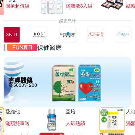
限搶超值組
潔膚液3入組
結帳
嚴選品牌
保健醫療
杏輝醫藥
滿5000送200
愛維他
亞培
人
滿額雙重送
人氣熱銷
滿