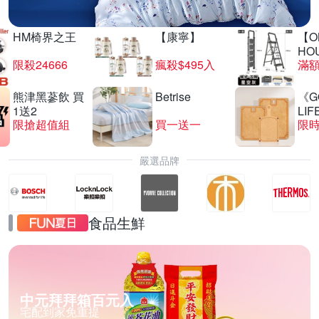
HM椅界之王
【康寧】
【O
HO
限殺24666
瘋殺$495入
滿
熊津黑蔘飲 買
Betrise
《G
1送2
LIF
限搶超值組
買一送一
限時
嚴選品牌
食品生鮮
中元拜拜箱百元入
宅配到家免重提