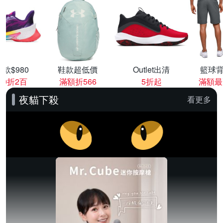
款$980
鞋款超低價
Outlet出清
籃球背
00折2百
滿額折566
5折起
滿額最
夜貓下殺
看更多