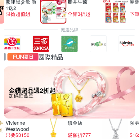
熊津黑蔘飲 買
船井生醫
暢
1送2
限搶超值組
全館3折起
下單
嚴選品牌
國際精品
金鑽超品週2折起
加碼抽金豆
Vivienne
鎮金店
領
Westwood
只要$3150
滿額折777
$16