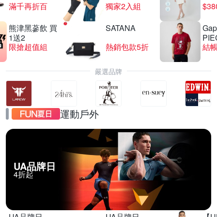
滿千再折百
獨家2入組
$3
熊津黑蔘飲 買
SATANA
Gap
SEIKO 鬧鐘掛鐘 結帳87折
1送2
PIE
限搶超值組
熱銷包款5折
結帳
滿1件享87折
嚴選品牌
運動戶外
UA品牌日
4折起
UA品牌日
UA品牌日
【U