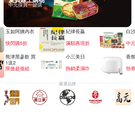
中元採買一鍵購
玉如阿姨內衣
紀律長贏
白
快閃購5折
滿額再現折
中
熊津黑蔘飲 買
小三美日
香氛
1送2
限搶超值組
熱銷柔濕巾
領
嚴選品牌