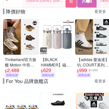
【satana 品牌券】品牌週
【葡萄
取
一件折$100
品滿29
降價好物
看更多
Timberland官方旗
【BLACK
【adidas 愛迪達】
艦 Motion 中筒健
HAMMER】磁吸
VL COURT系列
2,488
629
999
行鞋 男鞋(多款任
大容量手提不鏽鋼
運動休閒鞋 男鞋/
$1,290
$
$
$
選)
挑戰低價
保溫保冰雙飲杯
挑戰低價
女鞋 (多款任選)
挑戰低價
For You 品牌旗艦店
1300ML(三色任選)
看更多