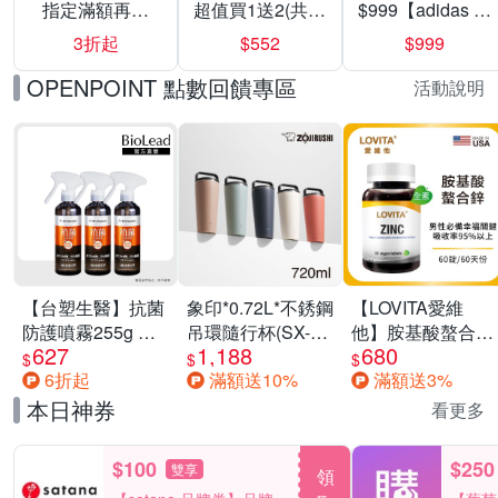
指定滿額再折
超值買1送2(共24
$999【adidas 愛
200
入組)
迪達】男/女 精選
3折起
$552
$999
運動鞋休閒鞋 任
選均一價
OPENPOINT 點數回饋專區
活動說明
【台塑生醫】抗菌
象印*0.72L*不銹鋼
【LOVITA愛維
防護噴霧255g 三
吊環隨行杯(SX-
他】胺基酸螯合鋅
627
1,188
680
入組
LA72H)
x2瓶30mg素食錠
$
$
$
6折起
滿額送10%
滿額送3%
(鋅錠)
本日神券
看更多
$100
$250
雙享
領