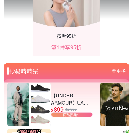
按摩95折
滿1件享95折
秒殺時時樂
看更多
【UNDER
ARMOUR】UA
899
Tempo 運動休閒鞋
$2,980
$
商品熱銷中
多款任選
SONY限時折1000