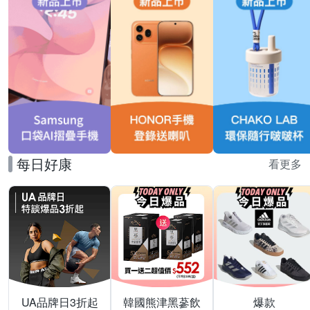
每日好康
看更多
UA品牌日3折起
韓國熊津黑蔘飲
爆款