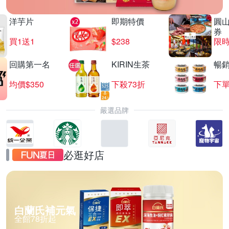
洋芋片
即期特價
圓
券
買1送1
$238
限時
回購第一名
KIRIN生茶
暢
均價$350
下殺73折
下單
嚴選品牌
必逛好店
白蘭氏補元氣
全館78折起