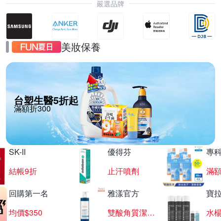
嚴選品牌
美妝保養
台塑生醫5折起
滿額折300
SK-II
優得芬
專
結帳9折
止汗噴劑
滿額
回購第一名
雅漾官方
寶
均價$350
雙酸角質潔膚露
水楊