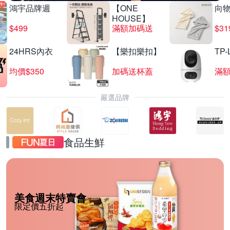
鴻宇品牌週
【ONE
向
HOUSE】
$499
滿額加碼送
$31
24HRS內衣
【樂扣樂扣】
TP-
均價$350
加碼送杯蓋
滿
嚴選品牌
食品生鮮
美食週末特賣會
限定價五折起