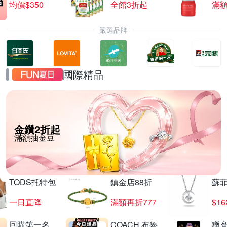
均價$350
全館3折起
滿
嚴選品牌
國際精品
金鑽2折起
滿額抽金豆
TODS托特包
鎮金店88折
蘇
一日直降
滿額再折777
$16
回購第一名
COACH 布魯
獵