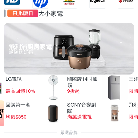
大小家電
飛利浦廚房家電
滿額送好禮
LG電視
國際牌14吋風
三
扇
最高回饋10%
9折起
限
回購第一名
SONY音響劇
飛
院
均價$350
滿萬送電視
限
嚴選品牌