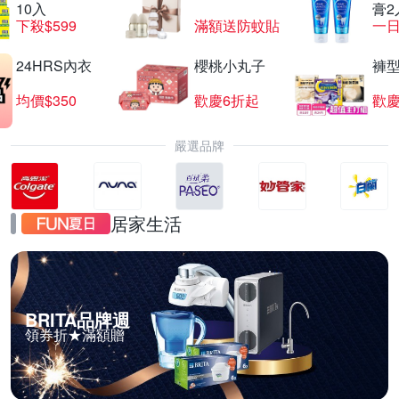
10入
膏2
下殺$599
滿額送防蚊貼
一日
24HRS內衣
櫻桃小丸子
褲
均價$350
歡慶6折起
歡慶
嚴選品牌
居家生活
BRITA品牌週
領券折★滿額贈