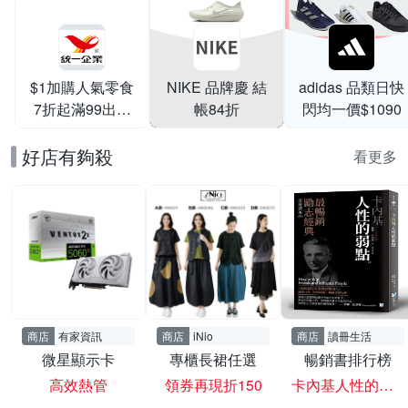
$1加購人氣零食
NIKE 品牌慶 結
adidas 品類日快
7折起滿99出貨
帳84折
閃均一價$1090
滿199打95折
好店有夠殺
看更多
商店
有家資訊
商店
iNio
商店
讀冊生活
微星顯示卡
專櫃長裙任選
暢銷書排行榜
高效熱管
領券再現折150
卡內基人性的弱點