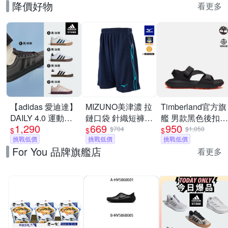
降價好物
看更多
【adidas 愛迪達】
MIZUNO美津濃 拉
Timberland官方旗
DAILY 4.0 運動休
鏈口袋 針織短褲
艦 男款黑色後扣式
1,290
669
950
閒鞋 男鞋/女鞋 (多
_32TBC533xx
涼鞋|A6DPPETY
$704
$1,050
$
$
$
款任選)
挑戰低價
挑戰低價
挑戰低價
For You 品牌旗艦店
看更多