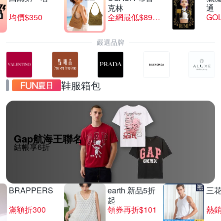
克林
通
均價$350
全網最低$8999
GO
嚴選品牌
鞋服箱包
Gap航海王聯名
結帳享6折
BRAPPERS
earth 新品5折
三
起
滿額折300
領券再折$101
熱銷