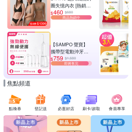
圈失憶內衣 [熱銷好
460
評]
$680
$
商品熱銷中
【SAMPO 聲寶】
攜帶型電動沖牙機/
759
洗牙器/沖牙器(WB-
$1,680
$
即將售完
Z2506NL)
焦點頻道
點換券
登記送
必逛好店
刷卡/超取
會員專享