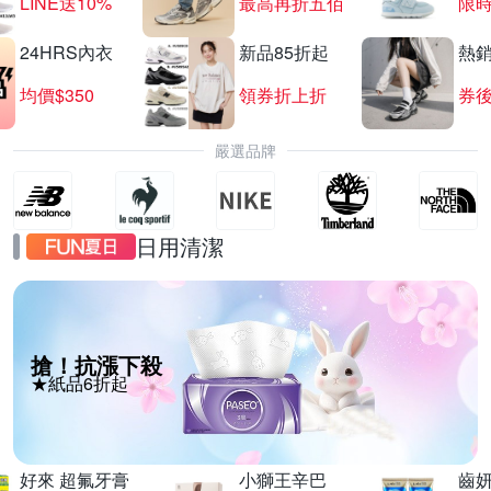
LINE送10%
最高再折五佰
限時
24HRS內衣
新品85折起
熱
均價$350
領券折上折
券後
嚴選品牌
日用清潔
搶！抗漲下殺
★紙品6折起
好來 超氟牙膏
小獅王辛巴
齒妍