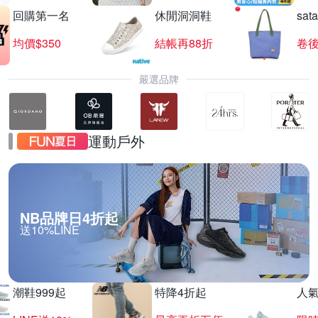
回購第一名
休閒洞洞鞋
sat
均價$350
結帳再88折
卷後
嚴選品牌
運動戶外
NB品牌日4折起
送10%LINE
潮鞋999起
特降4折起
人