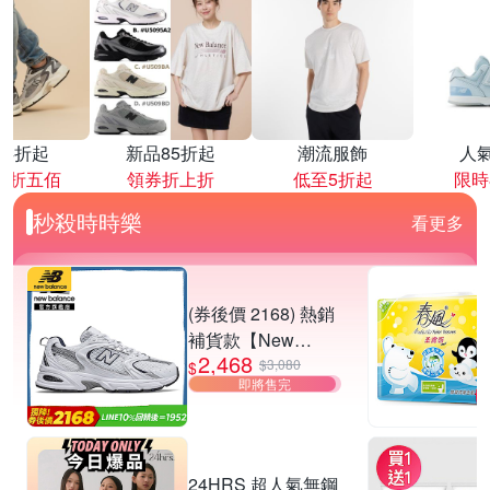
降4折起
新品85折起
潮流服飾
人
再折五佰
領券折上折
低至5折起
限時
秒殺時時樂
看更多
(券後價 2168) 熱銷
補貨款【New
2,468
Balance】復古運動
$3,080
$
即將售完
鞋_中性_白銀
_MR530SG-D楦
24HRS 超人氣無鋼