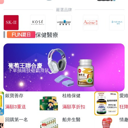
嚴選品牌
保健醫療
葡萄王聯合慶
下單抽羅技遊戲滑鼠
銀寶善存
桂格保健
愛
滿額3重送
滿額享折扣
狂降
回購第一名
船井生醫
情