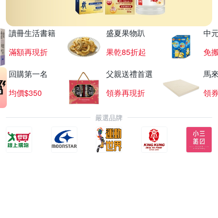
讀冊生活書籍
盛夏果物趴
中
滿額再現折
果乾85折起
免
回購第一名
父親送禮首選
馬
均價$350
領券再現折
領
嚴選品牌