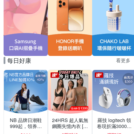
每日好康
看更多
NB 品牌日潮鞋
24HRS 超人氣無
羅技 logitech 領
999起，領券折
鋼圈失憶內衣 [熱
卷現折滿3000折
上折 最高回饋
銷好評]
300