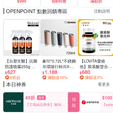
$999
$限時搶
滿額折
40%
OPENPOINT 點數回饋專區
活動說明
【台塑生醫】抗菌
象印*0.72L*不銹鋼
【LOVITA愛維
防護噴霧255g 三
吊環隨行杯(SX-
他】胺基酸螯合鋅
627
1,188
680
入組
LA72H)
x2瓶30mg素食錠
$
$
$
6折起
滿額送10%
滿額送3%
(鋅錠)
本日神券
看更多
85折
$100
雙享
領
【艾瑪絲品牌券】滿580
【sat
取
享85折！
一件折$