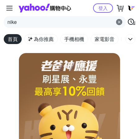
Yahoo購物中心
登入
nike
首頁
為你推薦
手機相機
家電影音
電腦