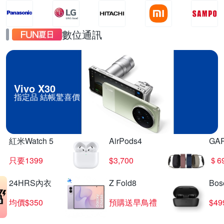
數位通訊
Vivo X30
指定品 結帳驚喜價
紅米Watch 5
AirPods4
GA
只要1399
$3,700
＄6
24HRS內衣
Z Fold8
Bo
均價$350
預購送早鳥禮
$4