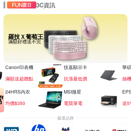
3C資訊
羅技Ｘ葡萄王
滿額好禮送不完
Canon印表機
技嘉顯示卡
華碩
滿額送超贈點
抗漲最低價
抽
24HRS內衣
MSI微星
EP
均價$350
電競筆電
送5
嚴選品牌