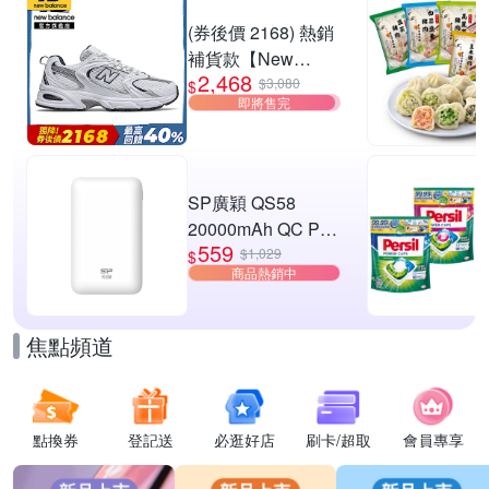
W3) (網路獨家款)
滿1件享92折
(券後價 2168) 熱銷
補貨款【New
2,468
Balance】復古運動
$3,080
$
即將售完
鞋_中性_白銀
_MR530SG-D楦
SP廣穎 QS58
20000mAh QC PD
559
20W TypeC雙向快
$1,029
$
商品熱銷中
充行動電源_具Wh
標示
焦點頻道
點換券
登記送
必逛好店
刷卡/超取
會員專享