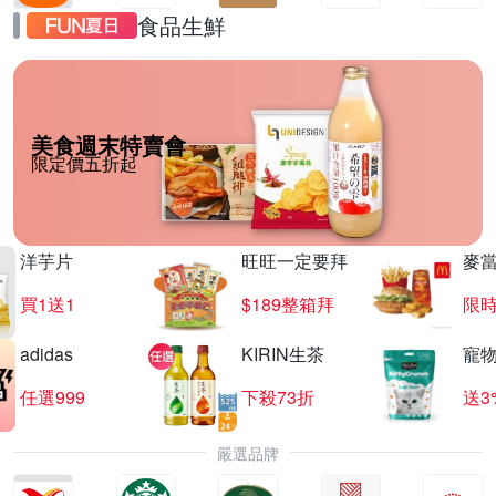
食品生鮮
美食週末特賣會
限定價五折起
洋芋片
旺旺一定要拜
麥
買1送1
$189整箱拜
限時
adidas
KIRIN生茶
寵
任選999
下殺73折
送3
嚴選品牌