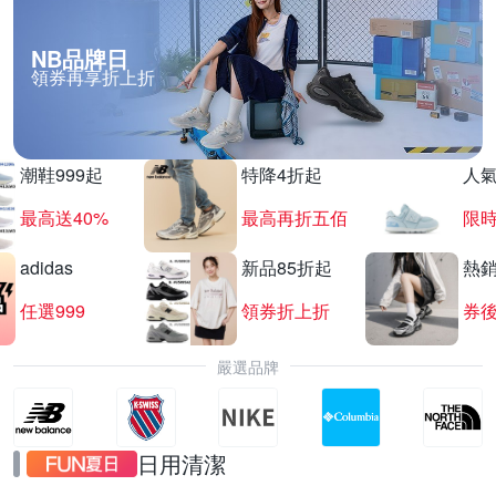
NB品牌日
領券再享折上折
SEIKO 鬧鐘掛鐘 結帳87折
滿1件享87折
潮鞋999起
特降4折起
人
最高送40%
最高再折五佰
限時
adidas
新品85折起
熱
任選999
領券折上折
券後
嚴選品牌
日用清潔