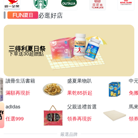
必逛好店
三得利夏日祭
下單送30超贈點
讀冊生活書籍
盛夏果物趴
中
滿額再現折
果乾85折起
免
adidas
父親送禮首選
馬
任選999
領券再現折
領
嚴選品牌