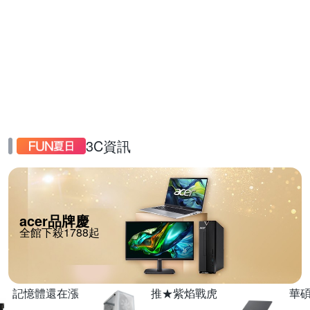
3C資訊
acer品牌慶
全館下殺1788起
記憶體還在漲
推★紫焰戰虎
華碩