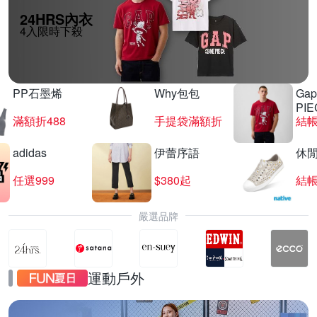
24HRS內衣
4入限時下殺
PP石墨烯
Why包包
Gap
PIE
滿額折488
手提袋滿額折
結帳
adidas
伊蕾序語
休
任選999
$380起
結帳
嚴選品牌
23:00 開賣
運動戶外