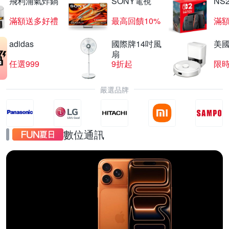
飛利浦氣炸鍋
SONY電視
NS
滿額送多好禮
最高回饋10%
滿
adidas
國際牌14吋風
美國i
扇
任選999
9折起
限
嚴選品牌
數位通訊
iPhone17
直降千元起