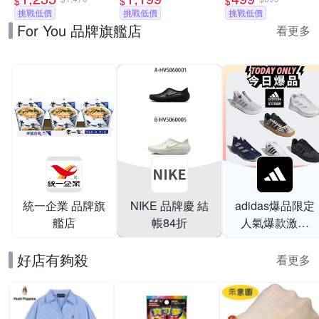
$
$
$
休閒鞋 運動鞋 女/
挑戰低價
多款任選
挑戰低價
中大尺碼/修身/輕
挑戰低價
For You 品牌旗艦店
大童 A-IH4519100
(W4139I6/W413LW3/M411626/M411L
薄/小香風)
看更多
(網路獨家款)
統一企業 品牌旗
NIKE 品牌慶 結
adidas爆品限定
艦店
帳84折
人氣爆款激降
$999
好店有夠殺
看更多