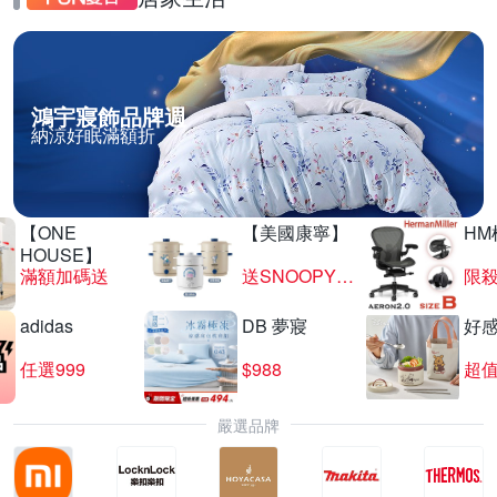
鴻宇寢飾品牌週
納涼好眠滿額折
【ONE
【美國康寧】
HM
HOUSE】
滿額加碼送
送SNOOPY匙筷組
限殺
adidas
DB 夢寢
好
任選999
$988
超值
嚴選品牌