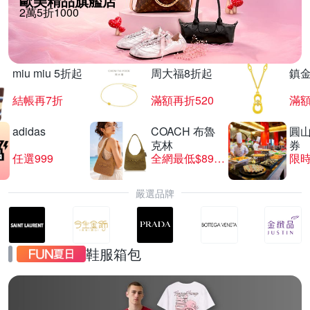
歐美精品旗艦店
2萬5折1000
miu miu 5折起
周大福8折起
鎮金
結帳再7折
滿額再折520
滿額
adidas
COACH 布魯
圓
克林
券
任選999
全網最低$8999
限時
嚴選品牌
鞋服箱包