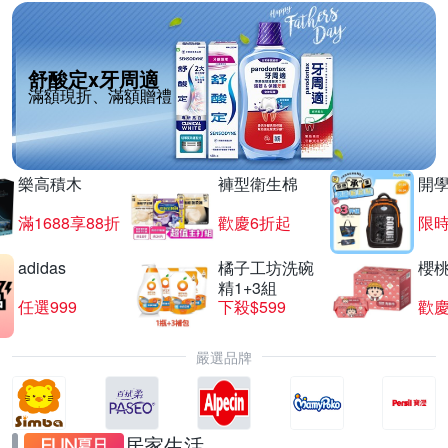
舒酸定x牙周適
滿額現折、滿額贈禮
樂高積木
褲型衛生棉
開
滿1688享88折
歡慶6折起
限
adidas
橘子工坊洗碗
櫻
精1+3組
任選999
下殺$599
歡慶
嚴選品牌
居家生活