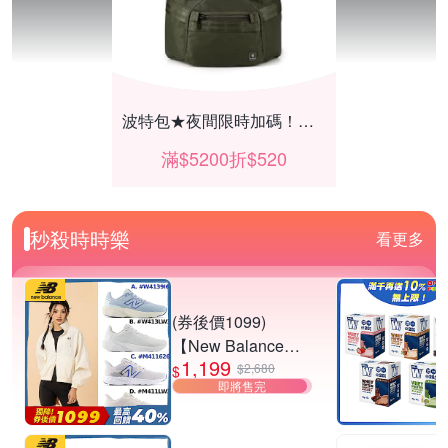
波特包★夜間限時加碼！滿$5200折$520
滿$5200折$520
秒殺時時樂
看更多
(券後價1099)
【New Balance】
1,199
慢跑鞋_女/中性_多
$2,680
$
即將售完
款任選
(W4139I6/W413LW
【酷碼】★支援打Game滿件享92折
3/M411626/M411L