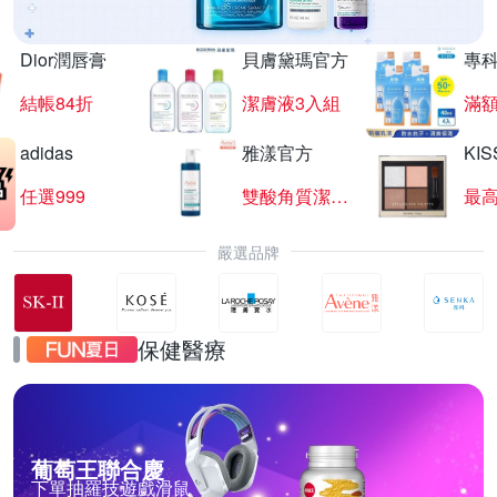
Dior潤唇膏
貝膚黛瑪官方
專
結帳84折
潔膚液3入組
滿額
adidas
雅漾官方
KI
任選999
雙酸角質潔膚露
最高
嚴選品牌
保健醫療
葡萄王聯合慶
下單抽羅技遊戲滑鼠