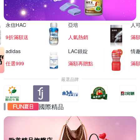
永信HAC
亞培
人
9折滿額送
人氣熱銷
滿
adidas
LAC鎂錠
情
任選999
滿額再贈點
滿
嚴選品牌
國際精品