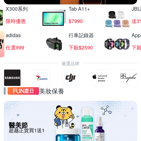
X300系列
Tab A11+
JB
限時優惠
$7990
送3
adidas
行車記錄器
App
任選999
下殺$2590
下殺
嚴選品牌
美妝保養
醫美節
超越正貨買1送1