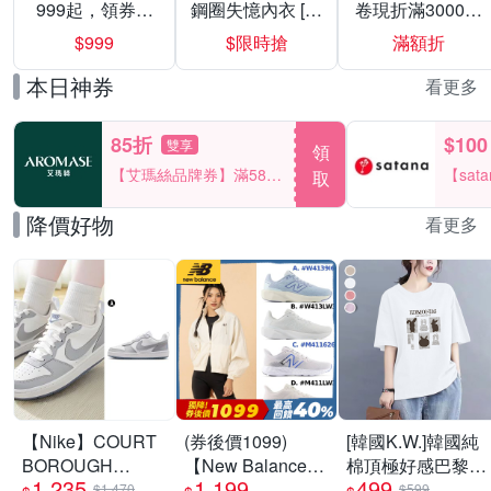
999起，領券折
鋼圈失憶內衣 [熱
卷現折滿3000折
上折 最高回饋
銷好評]
300
$999
$限時搶
滿額折
40%
本日神券
看更多
85折
$100
雙享
領
【艾瑪絲品牌券】滿580
【sat
取
享85折！
一件折$
降價好物
看更多
【Nike】COURT
(券後價1099)
[韓國K.W.]韓國純
BOROUGH
【New Balance】
棉頂極好感巴黎設
1,235
1,199
499
RECRAFT SE GS
慢跑鞋_女/中性_
計華麗上衣(壓褶/
$1,470
$599