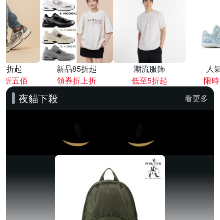
降4折起
新品85折起
潮流服飾
人
再折五佰
領券折上折
低至5折起
限時
夜貓下殺
看更多