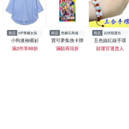
商店
HP專櫃女裝
商店
墊腳石商城
商店
吉祥開運坊
小狗連袖襯衫
寶可夢集換卡牌
五色線紅線手環
滿2件享88折
滿額再現折
財運官運貴人