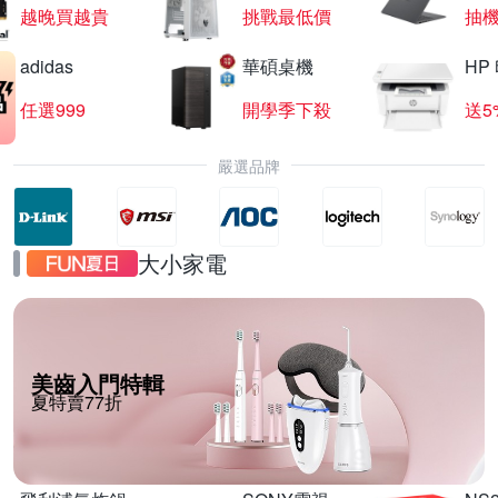
越晚買越貴
挑戰最低價
抽
adidas
華碩桌機
HP
任選999
開學季下殺
送5
嚴選品牌
大小家電
美齒入門特輯
夏特賣77折