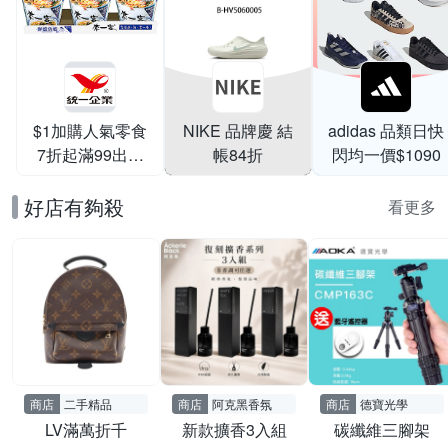
$1加購人氣零食
NIKE 品牌慶 結
adidas 品類日快
7折起滿99出貨
帳84折
閃均一價$1090
滿199打95折
好店有夠殺
看更多
商店
二手精品
商店
阿克黑香氛
商店
德寶光學
LV滿萬折千
新款擴香3入組
碳纖維三腳架