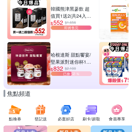
滿1件享9折
韓國熊津黑蔘飲 超
值買1送2(共24入
552
組)
$1,656
$
即將售完
哈根達斯 甜點饗宴/
堅果派對迷你杯16
832
入組 任選
$2,100
$
已搶 52 ％
焦點頻道
點換券
登記送
必逛好店
刷卡/超取
會員專享