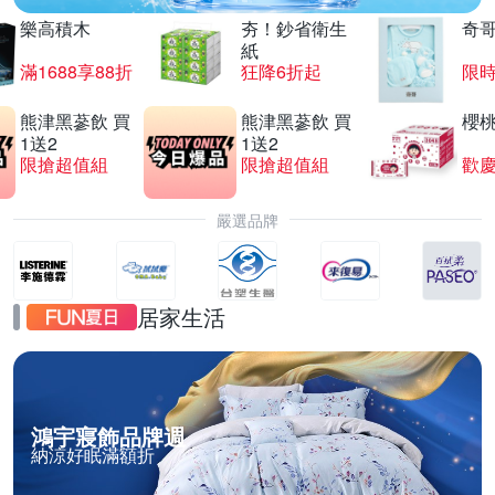
樂高積木
夯！鈔省衛生
奇
紙
滿1688享88折
狂降6折起
限
熊津黑蔘飲 買
熊津黑蔘飲 買
櫻
1送2
1送2
限搶超值組
限搶超值組
歡慶
嚴選品牌
居家生活
鴻宇寢飾品牌週
納涼好眠滿額折