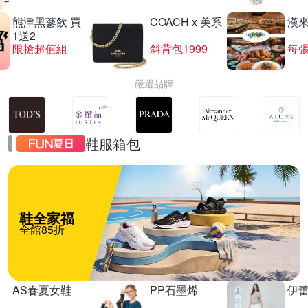
熊津黑蔘飲 買
COACH x 美系
漢
1送2
限搶超值組
斜背包1999
每張
嚴選品牌
鞋服箱包
鞋全家福
全館85折
AS春夏女鞋
PP石墨烯
伊