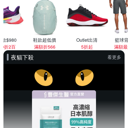
款$980
鞋款超低價
Outlet出清
籃球背
00折2百
滿額折566
5折起
滿額最
夜貓下殺
看更多