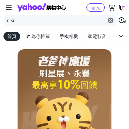
Yahoo購物中心
登入
nike
首頁
為你推薦
手機相機
家電影音
電腦