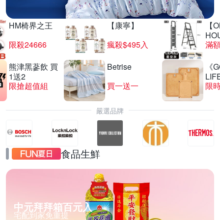
HM椅界之王
【康寧】
【O
HO
限殺24666
瘋殺$495入
滿
熊津黑蔘飲 買
Betrise
《G
1送2
LIF
限搶超值組
買一送一
限時
嚴選品牌
食品生鮮
中元拜拜箱百元入
宅配到家免重提