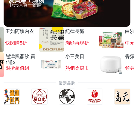
中元採買一鍵購
玉如阿姨內衣
紀律長贏
白
快閃購5折
滿額再現折
中
熊津黑蔘飲 買
小三美日
香氛
1送2
限搶超值組
熱銷柔濕巾
領
嚴選品牌