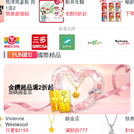
熊津黑蔘飲 買
船井生醫
暢
1送2
限搶超值組
全館3折起
下單
嚴選品牌
國際精品
金鑽超品週2折起
加碼抽金豆
Vivienne
鎮金店
領
Westwood
只要$3150
滿額折777
$16