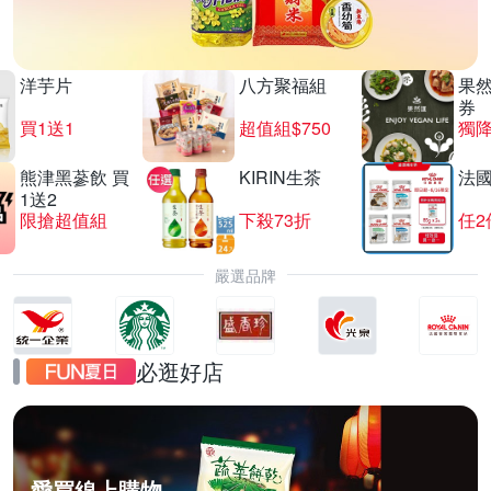
洋芋片
八方聚福組
果
券
買1送1
超值組$750
獨降
熊津黑蔘飲 買
KIRIN生茶
法
1送2
限搶超值組
下殺73折
任2
嚴選品牌
必逛好店
愛買線上購物