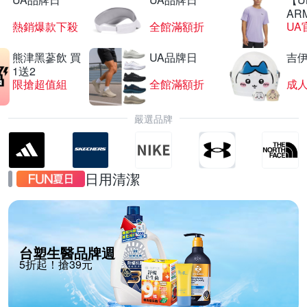
AR
熱銷爆款下殺
全館滿額折
UA
熊津黑蔘飲 買
UA品牌日
吉
1送2
限搶超值組
全館滿額折
嚴選品牌
日用清潔
台塑生醫品牌週
5折起！搶39元