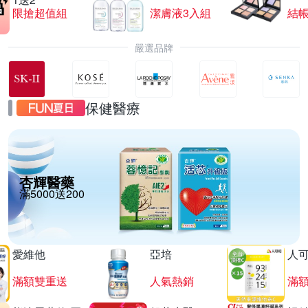
限搶超值組
潔膚液3入組
結帳
嚴選品牌
保健醫療
杏輝醫藥
滿5000送200
愛維他
亞培
人
滿額雙重送
人氣熱銷
滿