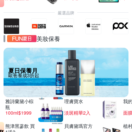
嚴選品牌
美妝保養
夏日保養月
歐爸養成3折起
雅詩蘭黛小棕
理膚寶水
我
瓶
100ml$1999
淡斑精華2入
面膜
熊津黑蔘飲 買
貝膚黛瑪官方
植
1送2