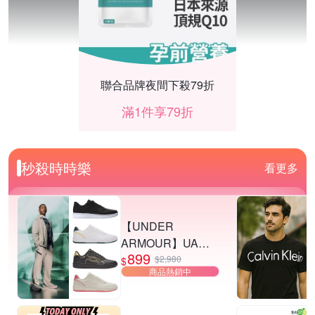
聯合品牌夜間下殺79折
滿1件享79折
秒殺時時樂
看更多
【UNDER
ARMOUR】UA
899
Tempo 運動休閒鞋
$2,980
$
商品熱銷中
多款任選
賀眾牌 淨水設備限時9折！