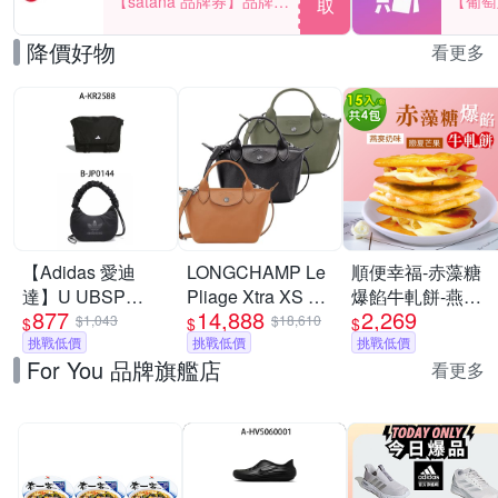
【satana 品牌券】品牌週
【葡萄
取
一件折$100
品滿29
降價好物
看更多
【Adidas 愛迪
LONGCHAMP Le
順便幸福-赤藻糖
達】U UBSP
Pliage Xtra XS 奔
爆餡牛軋餅-燕麥
877
14,888
2,269
CSBD BAG 斜背
馬烙印牛皮斜背水
奶味x2包+戀夏芒
$1,043
$18,610
$
$
$
包 男女 A-KR2588
挑戰低價
餃包-多色可選
挑戰低價
果x2包(果乾 下午
挑戰低價
For You 品牌旗艦店
B-JP0144
茶)
看更多