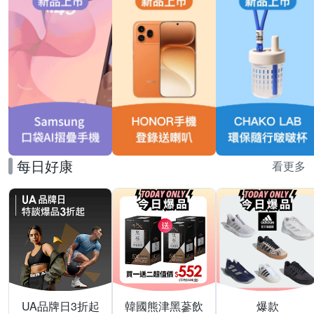
每日好康
看更多
UA品牌日3折起
韓國熊津黑蔘飲
爆款