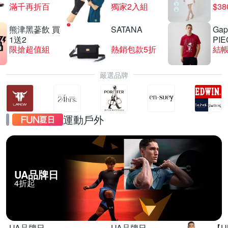
滿千再折百
獨家2入組
$3
熊津黑蔘飲 買
SATANA
Gap
【酷碼】★支援打Game滿件享92折
1送2
PIE
限搶超值組
熱銷包款5折
結帳
滿1件享92折
嚴選品牌
運動戶外
UA品牌日
4折起
UA品牌日
UA品牌日
【U