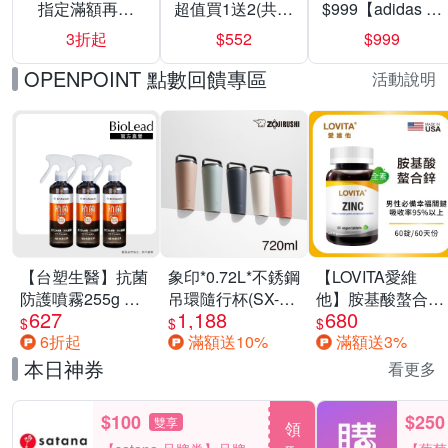
指定滿額再折
超值買1送2(共24
$999【adidas 愛
200
入組)
迪達】男/女 精選
3折起
$552
$999
運動鞋休閒鞋 任
選均一價
OPENPOINT 點數回饋專區
活動說明
【台塑生醫】抗菌
象印*0.72L*不銹鋼
【LOVITA愛維
防護噴霧255g 三
吊環隨行杯(SX-
他】胺基酸螯合鋅
627
1,188
680
入組
LA72H)
x2瓶30mg素食錠
$
$
$
6折起
滿額送10%
滿額送3%
(鋅錠)
本日神券
看更多
$100
$250
雙享
領