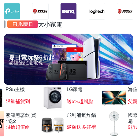
大小家電
夏日電玩祭6折起
滿額登記送電視
PS5主機
LG家電
海
限量補貨到
送5%超贈點
父
熊津黑蔘飲 買
飛利浦氣炸鍋
國際
1送2
扇
限搶超值組
滿額送多好禮
9折