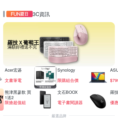
3C資訊
羅技Ｘ葡萄王
滿額好禮送不完
Acer宏碁
Synology
AS
文書筆電
限購組合價
$7
熊津黑蔘飲 買
文石BOOX
羅技
1送2
限搶超值組
電子書閱讀器
優
嚴選品牌