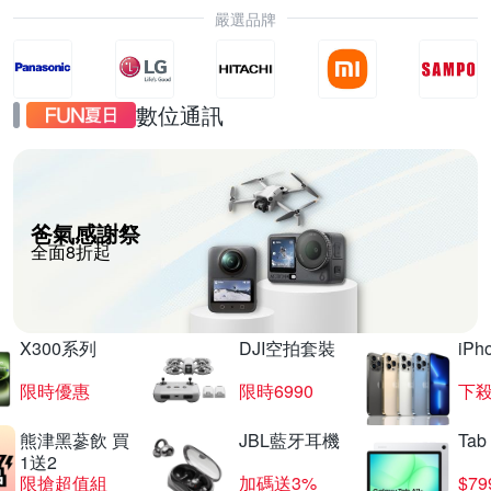
嚴選品牌
數位通訊
爸氣感謝祭
全面8折起
X300系列
DJI空拍套裝
iP
限時優惠
限時6990
下殺
熊津黑蔘飲 買
JBL藍牙耳機
Tab
1送2
限搶超值組
加碼送3%
$79