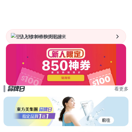
登入秒拿神券快用起來
看更多