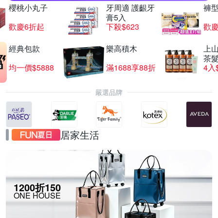
櫻桃小丸子
牙周適 護齦牙
褲
膏5入
歡慶6折起
下殺$623
歡慶
經典包款
樂高積木
上山
茶
均一價$5888
滿1688享88折
4入
嚴選品牌
居家生活
1200折150
ONE HOUSE