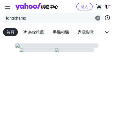
Yahoo購物中心
登入
longchamp
首頁
為你推薦
手機相機
家電影音
電腦