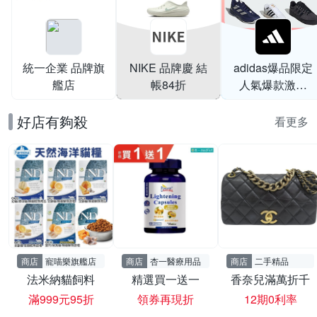
統一企業 品牌旗
NIKE 品牌慶 結
adidas爆品限定
艦店
帳84折
人氣爆款激降
$999
好店有夠殺
看更多
商店
寵喵樂旗艦店
商店
杏一醫療用品
商店
二手精品
法米納貓飼料
精選買一送一
香奈兒滿萬折千
滿999元95折
領券再現折
12期0利率