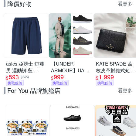
降價好物
看更多
asics 亞瑟士 短褲
【UNDER
KATE SPADE 荔
男 運動褲 藍
ARMOUR】UA
枝皮革對釦式短夾
593
999
1,999
2033B130-401
Tempo 運動休閒鞋
(黑色)
$624
$
$
$
挑戰低價
多款任選
挑戰低價
挑戰低價
For You 品牌旗艦店
看更多