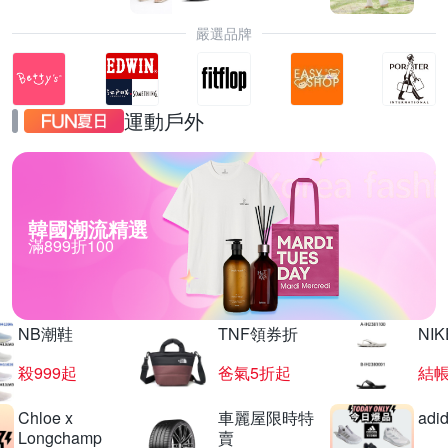
嚴選品牌
運動戶外
韓國潮流精選
滿899折100
NB潮鞋
TNF領券折
NIK
殺999起
爸氣5折起
結帳
Chloe x
車麗屋限時特
adi
Longchamp
賣