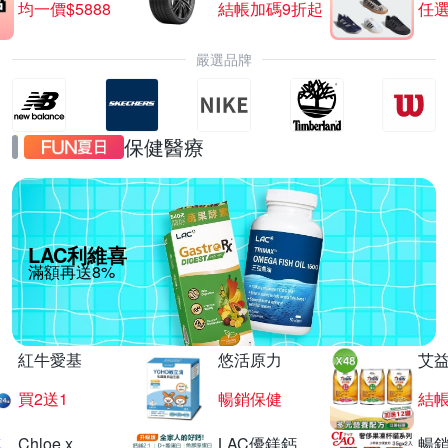
均一價$5888
結帳加碼9折起
任選
嚴選品牌
保健醫療
LAC利維喜
滿額再送8%
紅牛愛基
悠活原力
艾
買2送1
暢銷保健
結
Chloe x
LAC優鎂鈣
暢