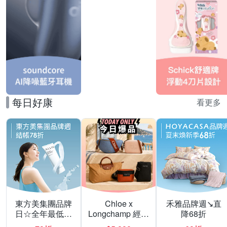
每日好康
看更多
東方美集團品牌
Chloe x
禾雅品牌週↘直
日☆全年最低▼
Longchamp 經典
降68折
激殺28折
包款均一價