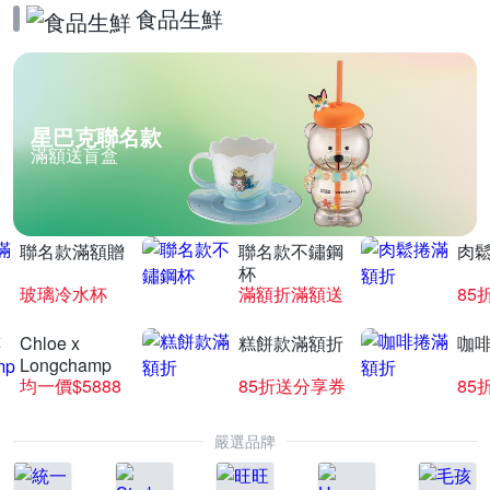
食品生鮮
星巴克聯名款
滿額送盲盒
聯名款滿額贈
聯名款不鏽鋼
肉
杯
玻璃冷水杯
滿額折滿額送
85
Chloe x
糕餅款滿額折
咖
Longchamp
均一價$5888
85折送分享券
85
嚴選品牌