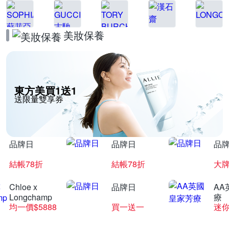
美妝保養
東方美買1送1
送限量雙享券
品牌日
品牌日
品
結帳78折
結帳78折
大
Chloe x
品牌日
AA
Longchamp
療
均一價$5888
買一送一