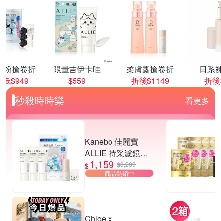
顏粉搶卷折
限量吉伊卡哇
柔膚露搶卷折
日系
低$949
$559
折後$1149
折後$
秒殺時時樂
看更多
Kanebo 佳麗寶
ALLIE 持采濾鏡調
1,159
色UV防曬乳 40g (3
$3,289
$
商品熱銷中
入團購組) (3款任
選)▼超夯爆款
Chloe x