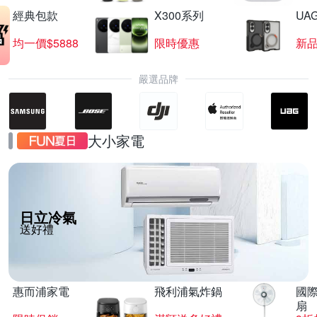
經典包款
X300系列
UAG
均一價$5888
限時優惠
新
嚴選品牌
大小家電
日立冷氣
送好禮
惠而浦家電
飛利浦氣炸鍋
國際
扇