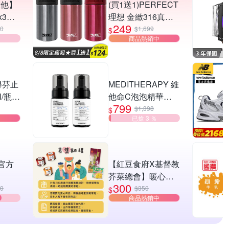
維他】
(買1送1)PERFECT
x3瓶
理想 金緻316真空
249
鋅錠)
咖啡萃取杯 (8H)
40
$1,699
$
商品熱銷中
得芬止
MEDITHERAPY 維
l/瓶
他命C泡泡精華
799
止汗劑
100ml 2入組
$1,398
$
已搶 3 ％
 官方
【紅豆食府X基督教
芥菜總會】暖心公
300
erty 5
益送愛救助A套餐愛
90
$350
$
商品熱銷中
牙耳
心募集(購買者本人
不會收到商品)