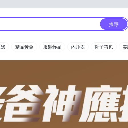
搜尋
週邊
精品黃金
服裝飾品
內睡衣
鞋子箱包
美