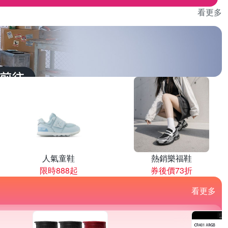
看更多
人氣童鞋
熱銷樂福鞋
限時888起
券後價73折
看更多