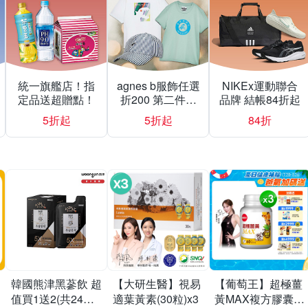
統一旗艦店！指
agnes b服飾任選
NIKEx運動聯合
定品送超贈點！
折200 第二件折
品牌 結帳84折起
500
5折起
5折起
84折
韓國熊津黑蔘飲 超
【大研生醫】視易
【葡萄王】超極薑
值買1送2(共24入
適葉黃素(30粒)x3
黃MAX複方膠囊