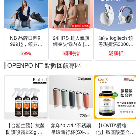
NB 品牌日潮鞋
24HRS 超人氣無
羅技 logitech 領
999起，領券折
鋼圈失憶內衣 [熱
卷現折滿3000折
上折 最高回饋
銷好評]
300
$999
$限時搶
滿額折
40%
OPENPOINT 點數回饋專區
【台塑生醫】抗菌
象印*0.72L*不銹鋼
【LOVITA愛維
防護噴霧255g 三
吊環隨行杯(SX-
他】胺基酸螯合鋅