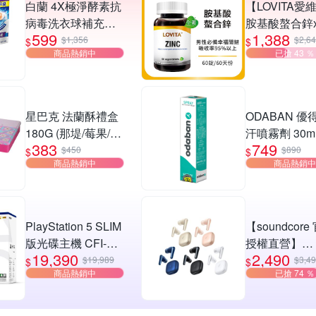
白蘭 4X極淨酵素抗
【LOVITA愛
病毒洗衣球補充包
胺基酸螯合鋅
599
1,388
(30顆/袋)_4入組(三
30mg素食錠(
$1,356
$2,6
$
$
商品熱銷中
已搶 43 ％
款任選)
星巴克 法蘭酥禮盒
ODABAN 優
180G (那堤/莓果/海
汗噴霧劑 30m
383
749
鹽焦糖)
(原廠公司貨 
$450
$890
$
$
商品熱銷中
商品熱銷中
止汗噴霧)
PlayStation 5 SLIM
【soundcore
版光碟主機 CFI-
授權直營】
19,390
2,490
2118A01
soundcore Lib
$19,989
$3,4
$
$
商品熱銷中
已搶 74 ％
降噪真無線藍
機