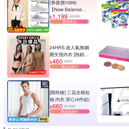
(券後價1099)
【New Balance】
1,199
慢跑鞋_女/中性_多
$2,680
$
即將售完
款任選
(W4139I6/W413LW
3/M411626/M411L
W3) (網路獨家款)
24HRS 超人氣無鋼
圈失憶內衣 [熱銷好
460
評]
$680
$
商品熱銷中
[限時搶] 三花全棉短
袖.內衣.背心(4件組)
660
$1,280
$
商品熱銷中