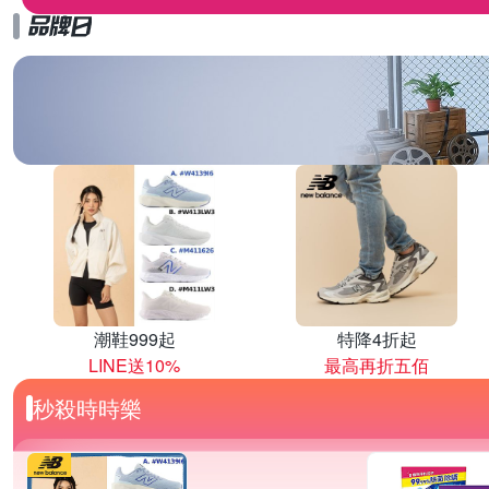
潮鞋999起
特降4折起
LINE送10%
最高再折五佰
秒殺時時樂