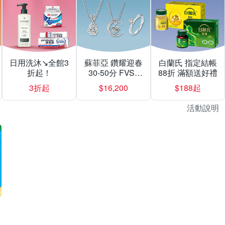
日用洗沐↘全館3
蘇菲亞 鑽耀迎春
白蘭氏 指定結帳
折起！
30-50分 FVS1
88折 滿額送好禮
$16200起
3折起
$16,200
$188起
活動說明