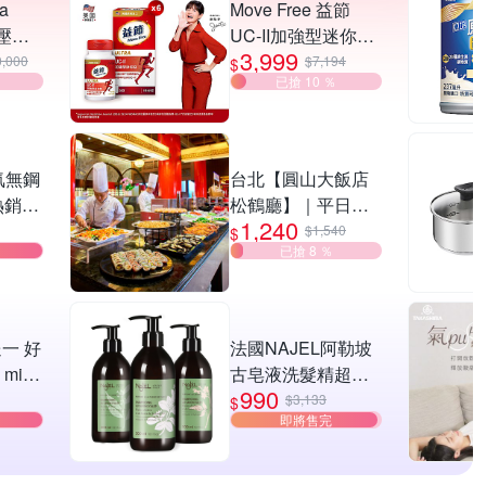
ta
Move Free 益節
條壓紋
UC-II加強型迷你錠
3,999
背托特
6瓶(共180錠)
0,000
$7,194
$
已搶 10 ％
氣無鋼
台北【圓山大飯店
熱銷好
松鶴廳】｜平日午
1,240
晚餐吃到飽單人券
$1,540
$
已搶 8 ％
(MO26)
一 好
法國NAJEL阿勒坡
mini
古皂液洗髮精超值
990
選 膠
任選3入贈法國精油
$3,133
$
即將售完
開折傘/
沐浴正貨400ml[限
/小雨
時限定再氣墊木頭
疊傘/迷
梳乙支]