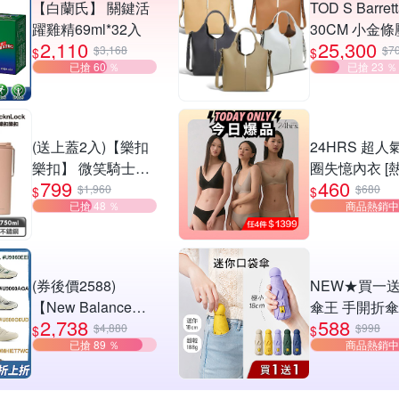
【白蘭氏】 關鍵活
TOD S Barret
躍雞精69ml*32入
30CM 小金
2,110
25,300
牛皮手提/肩
$3,168
$7
$
$
已搶 60 ％
已搶 23 ％
包-多色可選
(送上蓋2入)【樂扣
24HRS 超人
樂扣】 微笑騎士不
圈失憶內衣 [
799
460
鏽鋼隨行杯
評]
$1,960
$680
$
$
已搶 48 ％
商品熱銷中
750ml(掀蓋款)
(券後價2588)
NEW★買一送
【New Balance】
傘王 手開折傘 
2,738
588
2010系列/9060系
口袋傘-多色可
$4,880
$998
$
$
已搶 89 ％
商品熱銷中
列/防水慢跑鞋/越野
囊傘/小傘/手
鞋_男女_8款任選
黑膠布/摺疊傘
傘/輕量傘/折