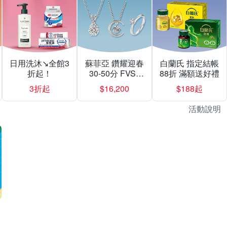
日用洗沐↘全館3
蘇菲亞 鑽耀迎春
白蘭氏 指定結帳
折起！
30-50分 FVS1
88折 滿額送好禮
$16200起
3折起
$16,200
$188起
活動說明