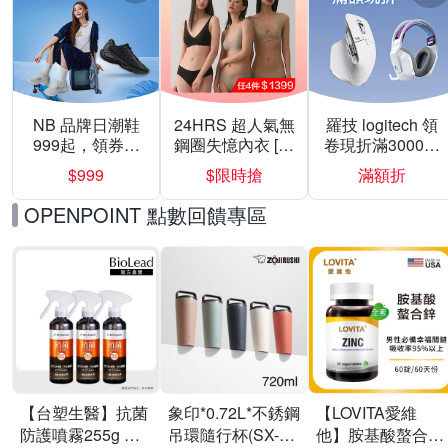
NB 品牌日潮鞋
24HRS 超人氣無
羅技 logitech 領
999起，領券折
鋼圈失憶內衣 [熱
卷現折滿3000折
上折 最高回饋
銷好評]
300
$999
$限時搶
滿額折
40%
OPENPOINT 點數回饋專區
【台塑生醫】抗菌
象印*0.72L*不銹鋼
【LOVITA愛維
防護噴霧255g 三
吊環隨行杯(SX-
他】胺基酸螯合鋅