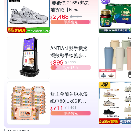
(券後價 2168) 熱銷
補貨款【New
2,468
Balance】復古運動
$3,080
$
即將售完
鞋_中性_白銀
_MR530SG-D楦
ANTIAN 雙手機搖
擺數顯手機搖步機
399
靜音自動計步器 搖
$1,199
$
已搶 15 ％
步器 刷步數神器 搖
步機
舒主金加蓋純水濕
紙巾80抽x36包 台
711
灣製 濕巾
$1,404
$
即將售完