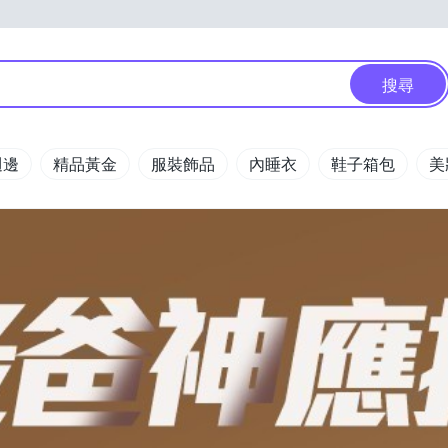
搜尋
週邊
精品黃金
服裝飾品
內睡衣
鞋子箱包
美