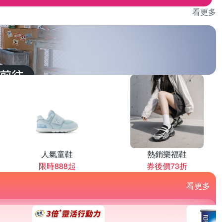
看更多
人氣童鞋
熱銷樂福鞋
限時888起
券後價73折
看更多