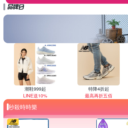
潮鞋999起
特降4折起
LINE送10%
最高再折五佰
秒殺時時樂