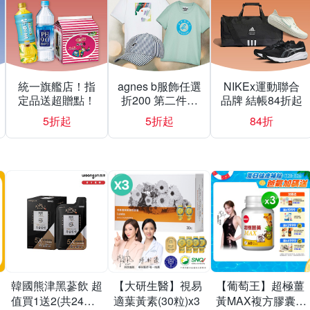
統一旗艦店！指
agnes b服飾任選
NIKEx運動聯合
定品送超贈點！
折200 第二件折
品牌 結帳84折起
500
5折起
5折起
84折
韓國熊津黑蔘飲 超
【大研生醫】視易
【葡萄王】超極薑
值買1送2(共24入
適葉黃素(30粒)x3
黃MAX複方膠囊