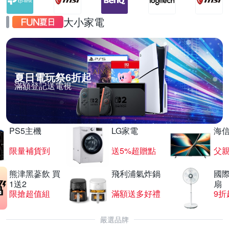
大小家電
夏日電玩祭6折起
滿額登記送電視
PS5主機
LG家電
海
限量補貨到
送5%超贈點
父
熊津黑蔘飲 買
飛利浦氣炸鍋
國際
1送2
扇
限搶超值組
滿額送多好禮
9折
嚴選品牌