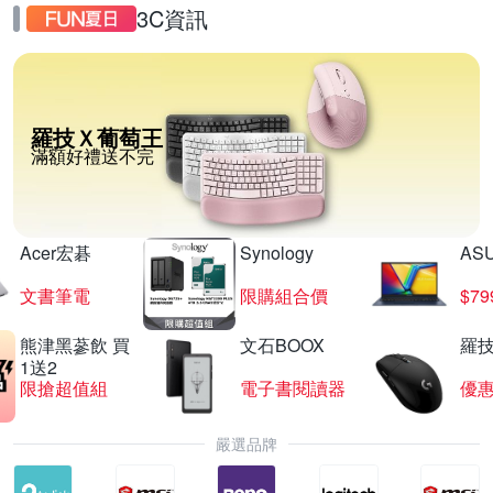
3C資訊
羅技Ｘ葡萄王
滿額好禮送不完
Acer宏碁
Synology
AS
文書筆電
限購組合價
$7
熊津黑蔘飲 買
文石BOOX
羅技
1送2
限搶超值組
電子書閱讀器
優
嚴選品牌