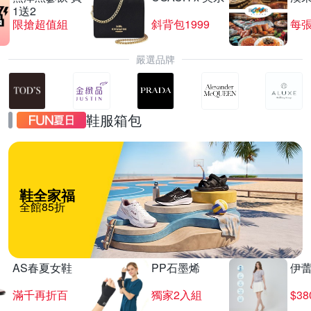
1送2
限搶超值組
斜背包1999
每張
嚴選品牌
鞋服箱包
鞋全家福
全館85折
AS春夏女鞋
PP石墨烯
伊
滿千再折百
獨家2入組
$3