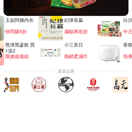
玉如阿姨內衣
紀律長贏
白
快閃購5折
滿額再現折
中
熊津黑蔘飲 買
小三美日
香氛
1送2
限搶超值組
熱銷柔濕巾
領
嚴選品牌