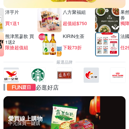
洋芋片
八方聚福組
果
券
買1送1
超值組$750
獨降
熊津黑蔘飲 買
KIRIN生茶
法
1送2
限搶超值組
下殺73折
任2
嚴選品牌
必逛好店
愛買線上購物
中元採買一鍵購