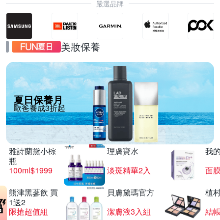
嚴選品牌
美妝保養
夏日保養月
歐爸養成3折起
雅詩蘭黛小棕
理膚寶水
我
瓶
100ml$1999
淡斑精華2入
面膜
熊津黑蔘飲 買
貝膚黛瑪官方
植
1送2
限搶超值組
潔膚液3入組
結帳