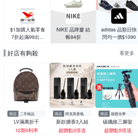
$1加購人氣零食
NIKE 品牌慶 結
adidas 品類日快
7折起滿99出貨
帳84折
閃均一價$1090
滿199打95折
好店有夠殺
看更多
商店
二手精品
商店
阿克黑香氛
商店
德寶光學
LV滿萬折千
新款擴香3入組
碳纖維三腳架
12期0利率
超贈點2倍送
超贈點5倍送