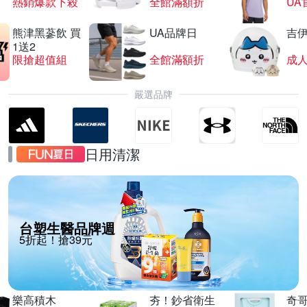
熱銷爆款下殺
全館滿額折
UA
熊津黑蔘飲 買
UA品牌日
吉
1送2
限搶超值組
全館滿額折
嚴選品牌
日用清潔
台塑生醫品牌週
5折起！搶39元
樂高積木
夯！鈔省衛生
奇