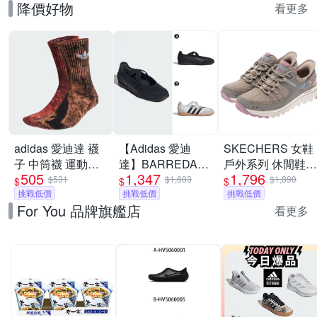
降價好物
看更多
adidas 愛迪達 襪
【Adidas 愛迪
SKECHERS 女鞋
子 中筒襪 運動襪
達】BARREDA
戶外系列 休閒鞋
505
1,347
1,796
三葉草 TIE DYE
MARY JANE 休閒
瞬穿舒適科技
$531
$1,603
$1,890
$
$
$
CREW 咖紅
挑戰低價
鞋 運動鞋 女 A-
挑戰低價
SUMMITS AT -
挑戰低價
For You 品牌旗艦店
IJ6672
HP3519 B-
180270TPMT
看更多
JQ2127