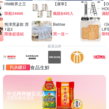
HM椅界之王
【康寧】
【O
HO
限殺24666
瘋殺$495入
滿
熊津黑蔘飲 買
Betrise
《G
1送2
LIF
限搶超值組
買一送一
限時
嚴選品牌
食品生鮮
中元拜拜箱百元入
宅配到家免重提