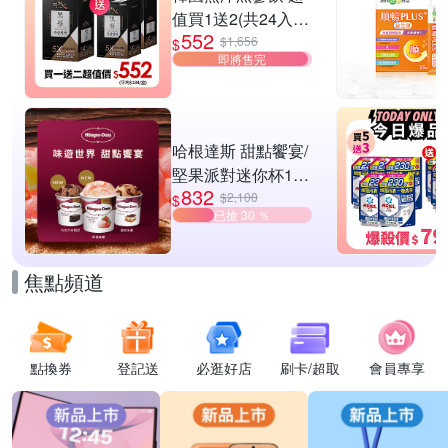
值買1送2(共24入
552
組)
$1,656
$
即將售完
哈根達斯 甜點饗宴/
堅果派對迷你杯16
832
入組 任選
$2,100
$
已搶 30 ％
焦點頻道
點換券
登記送
必逛好店
刷卡/超取
會員專享