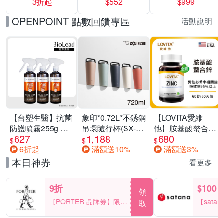
3折起
$552
$999
運動鞋休閒鞋 任
選均一價
OPENPOINT 點數回饋專區
活動說明
【台塑生醫】抗菌
象印*0.72L*不銹鋼
【LOVITA愛維
防護噴霧255g 三
吊環隨行杯(SX-
他】胺基酸螯合鋅
627
1,188
680
入組
LA72H)
x2瓶30mg素食錠
$
$
$
6折起
滿額送10%
滿額送3%
(鋅錠)
本日神券
看更多
9折
$100
領
【PORTER 品牌券】限時
【sat
取
2天 滿2000享9折
一件折$