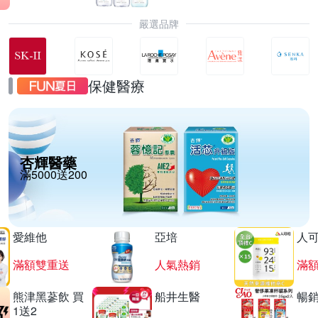
嚴選品牌
保健醫療
杏輝醫藥
滿5000送200
愛維他
亞培
人
滿額雙重送
人氣熱銷
滿
熊津黑蔘飲 買
船井生醫
暢
1送2