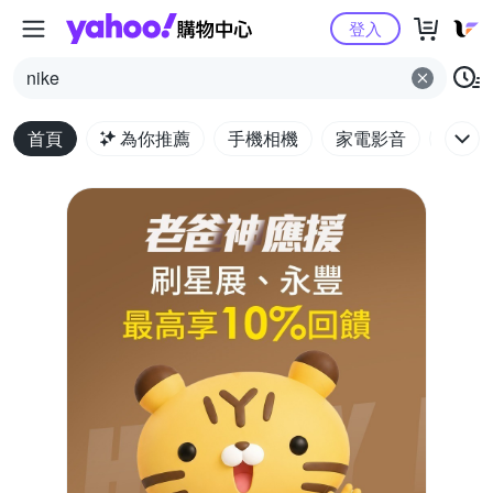
Yahoo購物中心
登入
nike
首頁
為你推薦
手機相機
家電影音
電腦