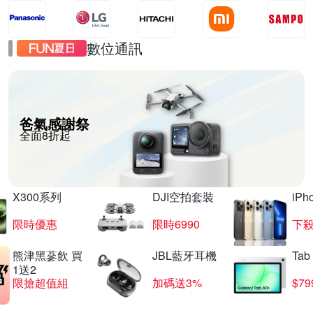
數位通訊
爸氣感謝祭
全面8折起
X300系列
DJI空拍套裝
iP
限時優惠
限時6990
下殺
熊津黑蔘飲 買
JBL藍牙耳機
Tab
1送2
限搶超值組
加碼送3%
$79