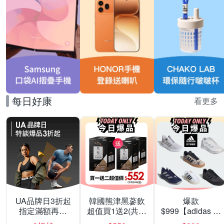
每日好康
看更多
UA品牌日3折起
韓國熊津黑蔘飲
爆款
指定滿額再折
超值買1送2(共24
$999【adidas 愛
200
入組)
迪達】男/女 精選