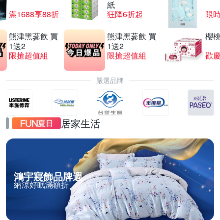
紙
滿1688享88折
狂降6折起
限
熊津黑蔘飲 買
熊津黑蔘飲 買
櫻
1送2
1送2
限搶超值組
限搶超值組
歡慶
嚴選品牌
居家生活
鴻宇寢飾品牌週
納涼好眠滿額折