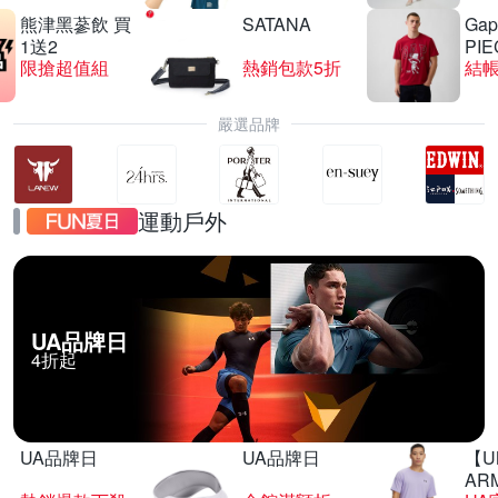
熊津黑蔘飲 買
SATANA
Gap
1送2
PIE
限搶超值組
熱銷包款5折
結帳
嚴選品牌
運動戶外
UA品牌日
4折起
UA品牌日
UA品牌日
【U
AR