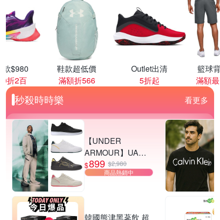
款$980
鞋款超低價
Outlet出清
籃球背
00折2百
滿額折566
5折起
滿額最
秒殺時時樂
看更多
【UNDER
ARMOUR】UA
899
Tempo 運動休閒鞋
$2,980
$
商品熱銷中
多款任選
韓國熊津黑蔘飲 超