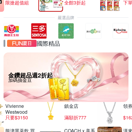
限搶超值組
全館3折起
下單
嚴選品牌
國際精品
金鑽超品週2折起
加碼抽金豆
Vivienne
鎮金店
領
Westwood
只要$3150
滿額折777
$16
熊津黑蔘飲 買
COACH x 美系
漢