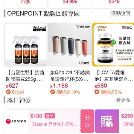
77折
$8,999
$549
一價-多款可選
任選一組 -生理
褲/衛生棉褲(無痕
OPENPOINT 點數回饋專區
活動說明
褲18片、安睡褲
24片)
【台塑生醫】抗菌
象印*0.72L*不銹鋼
【LOVITA愛維
防護噴霧255g 三
吊環隨行杯(SX-
他】胺基酸螯合鋅
627
1,188
680
入組
LA72H)
x2瓶30mg素食錠
$
$
$
6折起
滿額送10%
滿額送3%
(鋅錠)
本日神券
看更多
$100
$250
雙享
領
【satana 品牌券】品牌週
【葡萄
取
一件折$100
品滿29