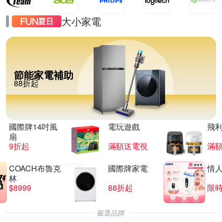
大小家電
節能家電補助
88折起
國際牌14吋風
電玩遊戲
飛
扇
9折起
滿額送電視
滿
COACH布魯克
國際牌家電
情
林
$8999
88折起
限時
嚴選品牌