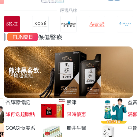
嚴選品牌
保健醫療
熊津黑蔘飲
限搶超值組
杏輝蓉憶記
熊津
益
降再送超贈點
限時優惠
滿
COACHx美系
船井生醫
中