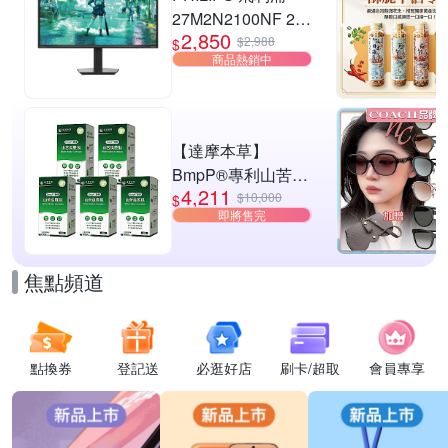
27M2N2100NF 27
2,850
型 IPS FHD 144Hz
$2,988
$
商品熱銷中
電競螢幕
(0.5ms/HDMI/抗藍
光/零閃屏)
【達摩本草】
BmpP®專利山苦瓜
4,211
胜肽x5盒(90顆/盒、
$10,000
$
即將售完
共450顆)
焦點頻道
點換券
登記送
必逛好店
刷卡/超取
會員專享