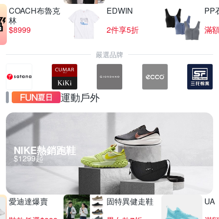
COACH布魯克
EDWIN
PP
林
$8999
2件享5折
滿額
嚴選品牌
運動戶外
NIKE熱銷跑鞋
$1299起
愛迪達爆賣
固特異健走鞋
UA