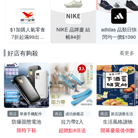
$1加購人氣零食
NIKE 品牌慶 結
adidas 品類日快
7折起滿99出貨
帳84折
閃均一價$1090
滿199打95折
好店有夠殺
看更多
商店
華廣手機配件
商店
成功旗艦店
商店
新店讀冊生活
防爆固態電池
拉力帶2入
生活風格讀物
限時下殺
超贈點8倍送
開幕慶最後倒數