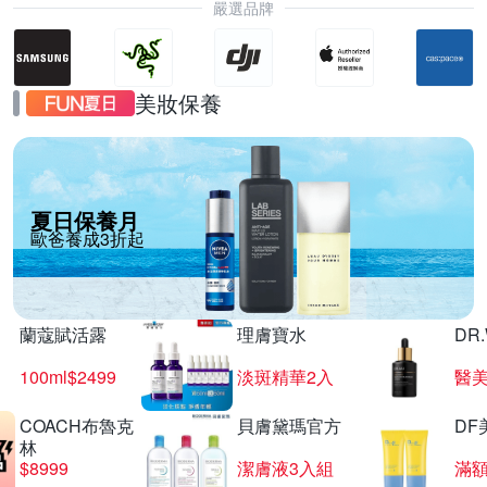
嚴選品牌
美妝保養
夏日保養月
歐爸養成3折起
蘭蔻賦活露
理膚寶水
DR
100ml$2499
淡斑精華2入
醫美
COACH布魯克
貝膚黛瑪官方
DF
林
$8999
潔膚液3入組
滿額