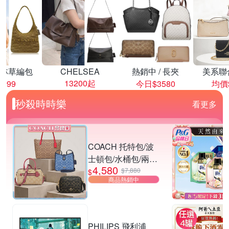
林草編包
CHELSEA
熱銷中 / 長夾
美系聯
13200起
8999
今日$3580
均價$
秒殺時時樂
看更多
COACH 托特包/波
士頓包/水桶包/兩用
4,580
包 均一價
$7,880
$
商品熱銷中
PHILIPS 飛利浦