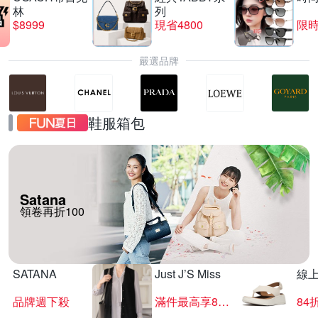
林
列
$8999
現省4800
限時
嚴選品牌
鞋服箱包
Satana
領卷再折100
SATANA
Just J’S Miss
線
品牌週下殺
滿件最高享85折
84