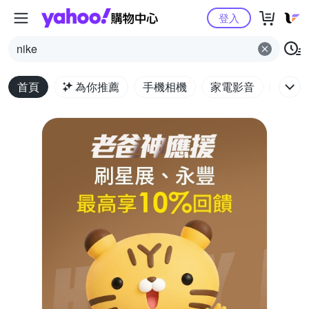
Yahoo購物中心
登入
nike
首頁
為你推薦
手機相機
家電影音
電腦