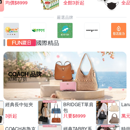
均價$8999
全館3折起
全品
嚴選品牌
國際精品
COACH 品牌
結帳77折
經典長中短夾
BRIDGET單肩
La
包
3折起
只要$8999
萬
COACH布魯克
經典TABBY系
時