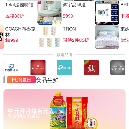
Tefal法國特福
鴻宇品牌週
BRI
瘋殺33折
$999
下殺
COACH布魯克
TRON
東
林
$8999
限時2件85折
贈
嚴選品牌
食品生鮮
中元拜拜箱百元入
宅配到家免重提