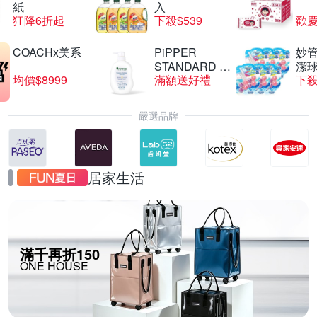
紙
入
狂降6折起
下殺$539
歡慶
COACHx美系
PiPPER
妙管
STANDARD 沛
潔球
均價$8999
滿額送好禮
下殺
柏
嚴選品牌
居家生活
滿千再折150
ONE HOUSE