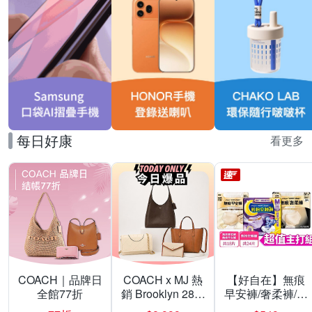
每日好康
看更多
COACH｜品牌日
COACH x MJ 熱
【好自在】無痕
全館77折
銷 Brooklyn 28／
早安褲/奢柔褲/熊
兩用／斜背包均
抱安睡褲 超值組