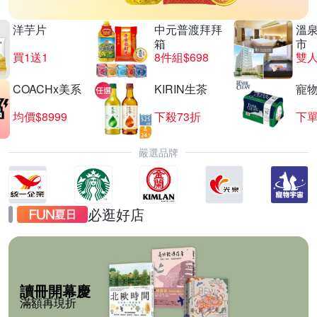
洋芋片
中元普渡拜拜
溫
箱
市
買1送1
8件組$698
COACHx美系
KIRIN生茶
寵
均價$8999
下殺73折
下單
嚴選品牌
必逛好店
讀冊開幕慶
滿額再現折