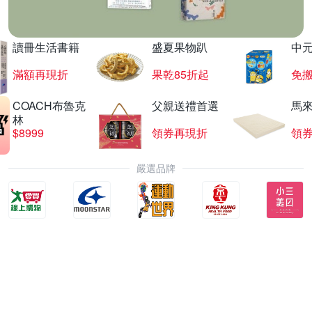
讀冊生活書籍
盛夏果物趴
中
滿額再現折
果乾85折起
免
COACH布魯克
父親送禮首選
馬
林
$8999
領券再現折
領
嚴選品牌