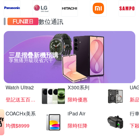
數位通訊
三星摺疊新機預購
享無痛升級現省六千
Watch Ultra2
X300系列
UAG
登記送五百超贈點
限時優惠
新
COACHx美系
iPad Air
行
均價$8999
限時狂降
下殺