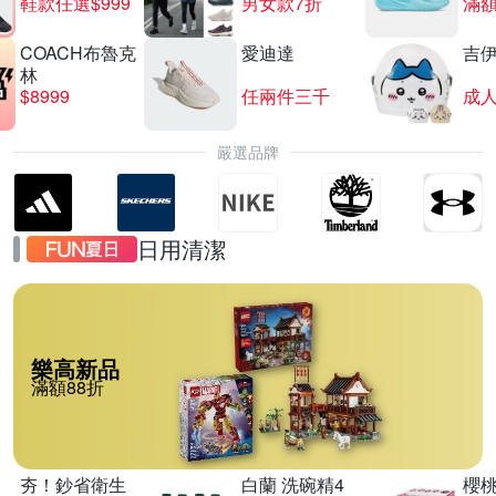
鞋款任選$999
男女款7折
滿額
COACH布魯克
愛迪達
吉
林
$8999
任兩件三千
嚴選品牌
日用清潔
樂高新品
滿額88折
夯！鈔省衛生
白蘭 洗碗精4
櫻