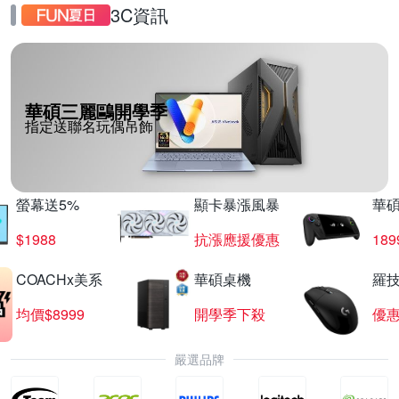
3C資訊
華碩三麗鷗開學季
指定送聯名玩偶吊飾
螢幕送5%
顯卡暴漲風暴
華
$1988
抗漲應援優惠
18
COACHx美系
華碩桌機
羅技
均價$8999
開學季下殺
優
嚴選品牌