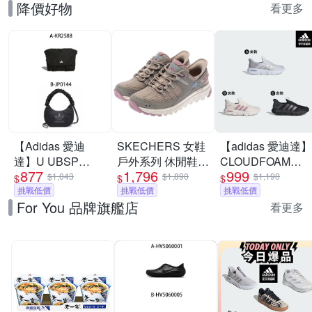
降價好物
看更多
【Adidas 愛迪
SKECHERS 女鞋
【adidas 愛迪達】
達】U UBSP
戶外系列 休閒鞋
CLOUDFOAM
877
1,796
999
CSBD BAG 斜背
瞬穿舒適科技
FLEX RAPIDFIT
$1,043
$1,890
$1,190
$
$
$
包 男女 A-KR2588
挑戰低價
SUMMITS AT -
挑戰低價
運動鞋 男鞋/女鞋
挑戰低價
For You 品牌旗艦店
B-JP0144
180270TPMT
(多款任選)
看更多