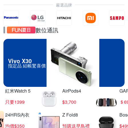
嚴選品牌
數位通訊
Vivo X30
指定品 結帳驚喜價
紅米Watch 5
AirPods4
GA
只要1399
$3,700
＄6
24HRS內衣
Z Fold8
Bo
均價$350
預購送早鳥禮
$4