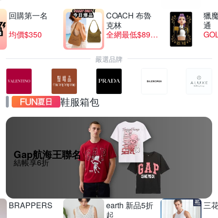
回購第一名
COACH 布魯
獵
克林
通
均價$350
全網最低$8999
GO
嚴選品牌
鞋服箱包
Gap航海王聯名
結帳享6折
BRAPPERS
earth 新品5折
三
起