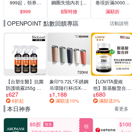
999起，領券折
鋼圈失憶內衣 [熱
卷現折滿3000折
上折 最高回饋
銷好評]
300
$999
$限時搶
滿額折
40%
OPENPOINT 點數回饋專區
活動說明
【台塑生醫】抗菌
象印*0.72L*不銹鋼
【LOVITA愛維
防護噴霧255g 三
吊環隨行杯(SX-
他】胺基酸螯合鋅
627
1,188
680
入組
LA72H)
x2瓶30mg素食錠
$
$
$
6折起
滿額送10%
滿額送3%
(鋅錠)
本日神券
看更多
85折
$100
雙享
領