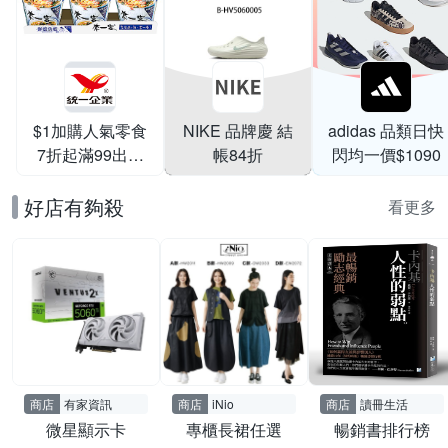
$1加購人氣零食
NIKE 品牌慶 結
adidas 品類日快
7折起滿99出貨
帳84折
閃均一價$1090
滿199打95折
好店有夠殺
看更多
商店
有家資訊
商店
iNio
商店
讀冊生活
微星顯示卡
專櫃長裙任選
暢銷書排行榜