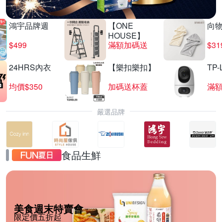
鴻宇品牌週
【ONE
向
HOUSE】
$499
滿額加碼送
$31
24HRS內衣
【樂扣樂扣】
TP-
均價$350
加碼送杯蓋
滿
嚴選品牌
食品生鮮
美食週末特賣會
限定價五折起