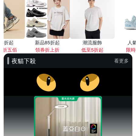
降4折起
新品85折起
潮流服飾
人
再折五佰
領券折上折
低至5折起
限時
夜貓下殺
看更多