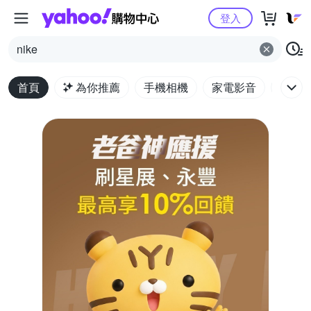
Yahoo購物中心
登入
nike
首頁
為你推薦
手機相機
家電影音
電腦