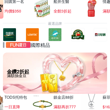
回購第一名
船井生醫
情
均價$350
全館3折起
滿
嚴選品牌
國際精品
金鑽2折起
滿額抽金豆
TODS托特包
鎮金店88折
蘇
一日直降
滿額再折777
$16