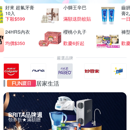
好來 超氟牙膏
小獅王辛巴
齒妍
10入
膏2
下殺$599
滿額送防蚊貼
一日
24HRS內衣
櫻桃小丸子
褲
均價$350
歡慶6折起
歡慶
嚴選品牌
居家生活
BRITA品牌週
領券折★滿額贈