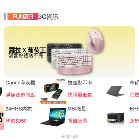
3C資訊
羅技Ｘ葡萄王
滿額好禮送不完
Canon印表機
技嘉顯示卡
華碩
滿額送超贈點
抗漲最低價
抽
24HRS內衣
MSI微星
EP
均價$350
電競筆電
送5
嚴選品牌