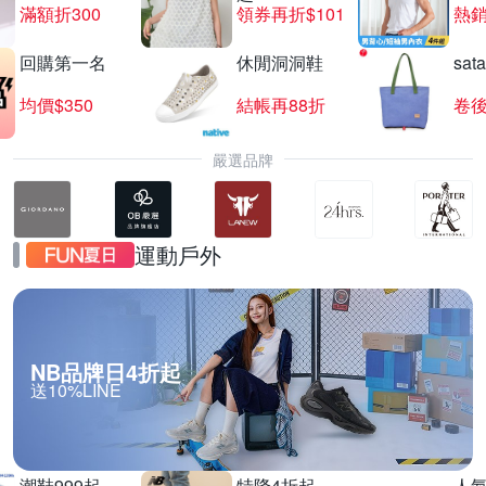
滿額折300
領券再折$101
熱銷
回購第一名
休閒洞洞鞋
sat
CITIZEN星辰錶結帳83折
均價$350
結帳再88折
卷後
滿1件享83折
嚴選品牌
運動戶外
NB品牌日4折起
送10%LINE
潮鞋999起
特降4折起
人