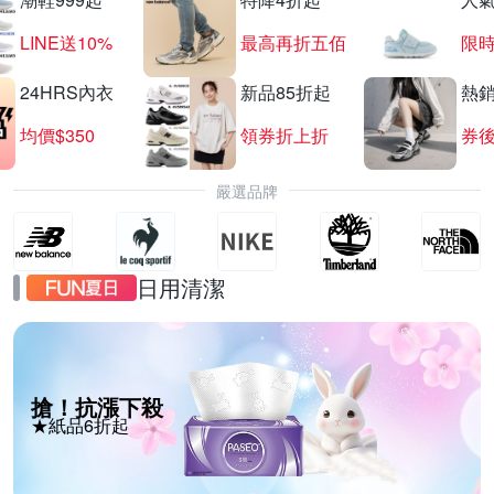
LINE送10%
最高再折五佰
限時
24HRS內衣
新品85折起
熱
均價$350
領券折上折
券後
嚴選品牌
日用清潔
搶！抗漲下殺
★紙品6折起