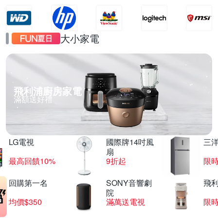
大小家電
飛利浦廚房家電
滿額送好禮
LG電視
國際牌14吋風
三
扇
最高回饋10%
9折起
限
回購第一名
SONY音響劇
飛
院
均價$350
滿萬送電視
限