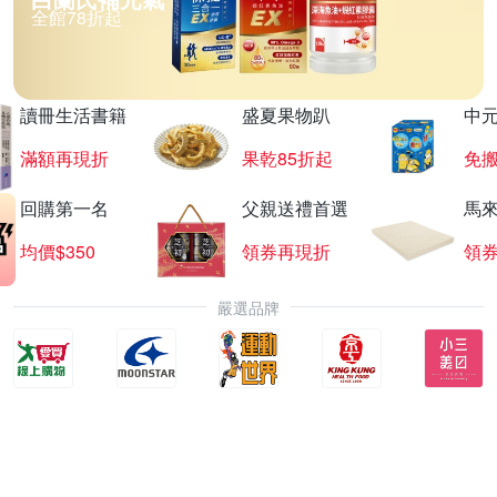
全館78折起
讀冊生活書籍
盛夏果物趴
中
滿額再現折
果乾85折起
免
回購第一名
父親送禮首選
馬
均價$350
領券再現折
領
嚴選品牌