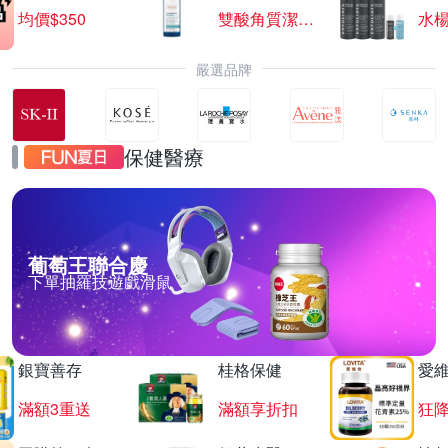
均價$350
雙酸角質潔膚露
水楊
嚴選品牌
保健醫療
葡萄王聯合慶
下單抽羅技遊戲滑鼠
銀寶善存
桂格保健
愛
滿額3重送
滿額享折扣
狂降