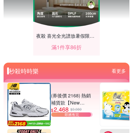
夜殺 喜光全光譜放暑假限時86折
滿1件享86折
秒殺時時樂
看更多
(券後價 2168) 熱銷
補貨款【New
2,468
Balance】復古運動
$3,080
$
即將售完
鞋_中性_白銀
_MR530SG-D楦
夜殺 HUROM 酵素慢磨蔬果機 H-420