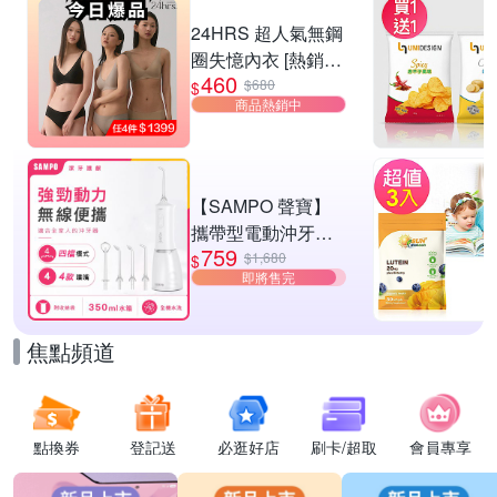
滿1件享88折
24HRS 超人氣無鋼
圈失憶內衣 [熱銷好
460
評]
$680
$
商品熱銷中
【SAMPO 聲寶】
攜帶型電動沖牙機/
759
洗牙器/沖牙器(WB-
$1,680
$
即將售完
Z2506NL)
焦點頻道
點換券
登記送
必逛好店
刷卡/超取
會員專享