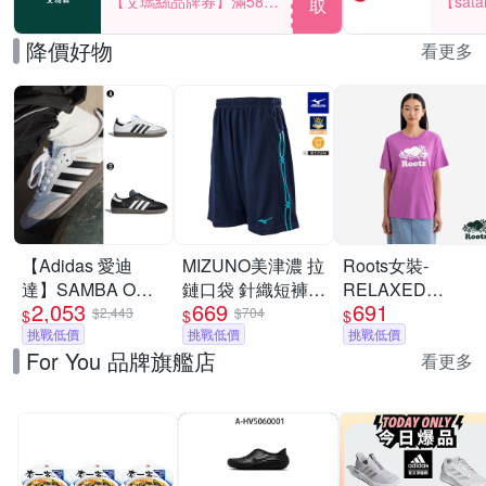
【艾瑪絲品牌券】滿580
【sat
取
享85折！
一件折$
降價好物
看更多
【Adidas 愛迪
MIZUNO美津濃 拉
Roots女裝-
達】SAMBA OG
鏈口袋 針織短褲
RELAXED
2,053
669
691
休閒鞋 德訓鞋 運
_32TBC533xx
COOPER 短袖上
$2,443
$704
$
$
$
動鞋 男女 A-
挑戰低價
挑戰低價
衣-淡莓紫
挑戰低價
For You 品牌旗艦店
B75806 B-B75807
看更多