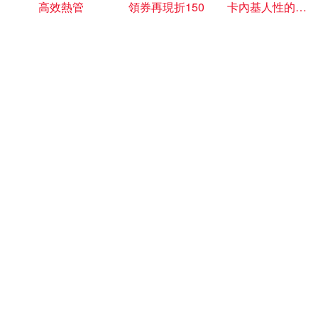
高效熱管
領券再現折150
卡內基人性的弱點