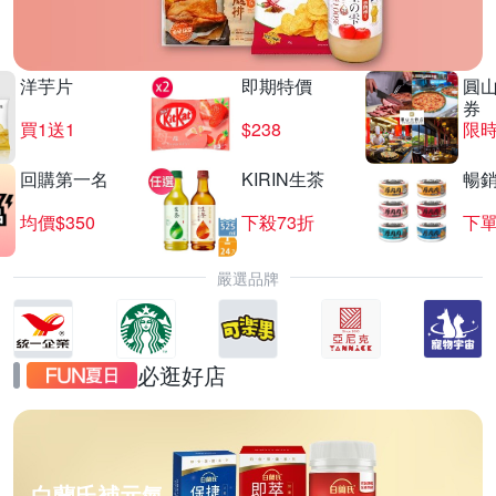
洋芋片
即期特價
圓
券
買1送1
$238
限時
回購第一名
KIRIN生茶
暢
均價$350
下殺73折
下單
嚴選品牌
必逛好店
白蘭氏補元氣