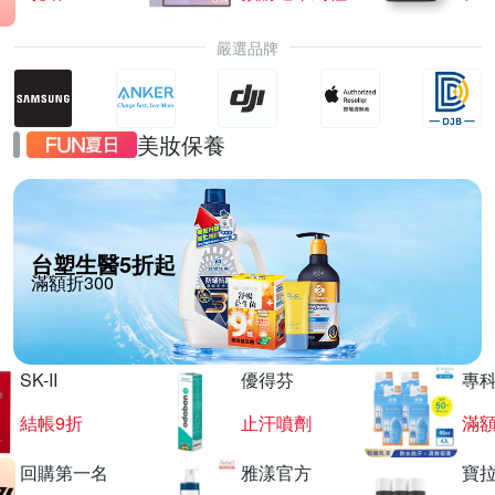
嚴選品牌
美妝保養
台塑生醫5折起
滿額折300
SK-II
優得芬
專
結帳9折
止汗噴劑
滿額
回購第一名
雅漾官方
寶