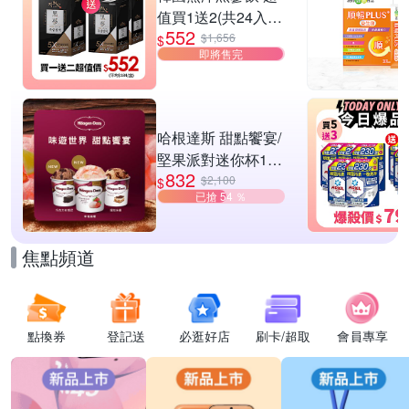
值買1送2(共24入
552
組)
$1,656
$
即將售完
哈根達斯 甜點饗宴/
堅果派對迷你杯16
832
入組 任選
$2,100
$
已搶 54 ％
焦點頻道
點換券
登記送
必逛好店
刷卡/超取
會員專享