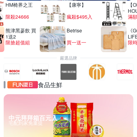
HM椅界之王
【康寧】
【O
HO
限殺24666
瘋殺$495入
滿
熊津黑蔘飲 買
Betrise
《G
1送2
LIF
限搶超值組
買一送一
限時
嚴選品牌
食品生鮮
中元拜拜箱百元入
宅配到家免重提