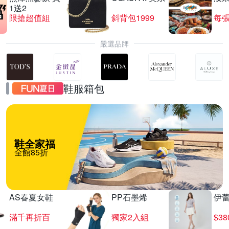
1送2
限搶超值組
斜背包1999
每張
嚴選品牌
鞋服箱包
鞋全家福
全館85折
AS春夏女鞋
PP石墨烯
伊
滿千再折百
獨家2入組
$3