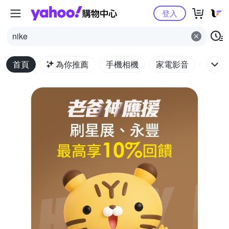
Yahoo購物中心
登入
nike
首頁
為你推薦
手機相機
家電影音
電腦