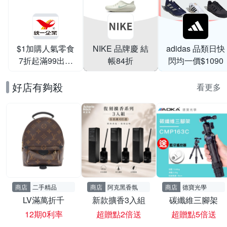
$1加購人氣零食
NIKE 品牌慶 結
adidas 品類日快
7折起滿99出貨
帳84折
閃均一價$1090
滿199打95折
好店有夠殺
看更多
商店
二手精品
商店
阿克黑香氛
商店
德寶光學
LV滿萬折千
新款擴香3入組
碳纖維三腳架
12期0利率
超贈點2倍送
超贈點5倍送