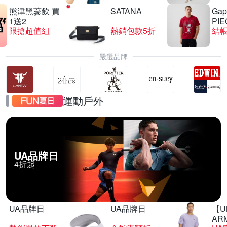
熊津黑蔘飲 買
SATANA
Gap
1送2
PIE
限搶超值組
熱銷包款5折
結帳
嚴選品牌
運動戶外
UA品牌日
4折起
UA品牌日
UA品牌日
【U
AR