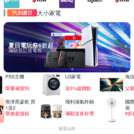
大小家電
夏日電玩祭6折起
滿額登記送電視
PS5主機
LG家電
海
限量補貨到
送5%超贈點
父
熊津黑蔘飲 買
飛利浦氣炸鍋
國際
1送2
扇
限搶超值組
滿額送多好禮
9折
嚴選品牌