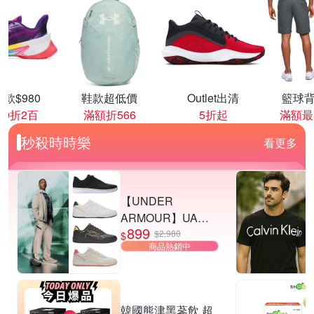
款$980
鞋款超低價
Outlet出清
籃球背
00折2百
滿額折566
5折起
滿額最
秒殺時時樂
看更多
【UNDER
ARMOUR】UA
899
Tempo 運動休閒鞋
$2,980
$
商品熱銷中
多款任選
韓國熊津黑蔘飲 超