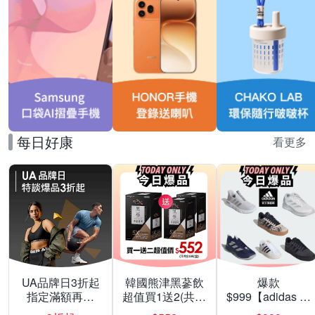
每日好康
看更多
UA品牌日3折起
韓國熊津黑蔘飲
爆款
指定滿額再折
超值買1送2(共24
$999【adidas 愛
200
入組)
迪達】男/女 精選