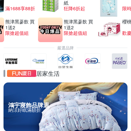
紙
滿1688享88折
狂降6折起
限
熊津黑蔘飲 買
熊津黑蔘飲 買
櫻
1送2
1送2
限搶超值組
限搶超值組
歡慶
嚴選品牌
居家生活
鴻宇寢飾品牌週
納涼好眠滿額折