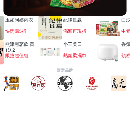
玉如阿姨內衣
紀律長贏
白
快閃購5折
滿額再現折
中
熊津黑蔘飲 買
小三美日
香氛
1送2
限搶超值組
熱銷柔濕巾
領
嚴選品牌