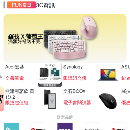
3C資訊
羅技Ｘ葡萄王
滿額好禮送不完
Acer宏碁
Synology
AS
文書筆電
限購組合價
$7
熊津黑蔘飲 買
文石BOOX
羅技
1送2
限搶超值組
電子書閱讀器
優
嚴選品牌