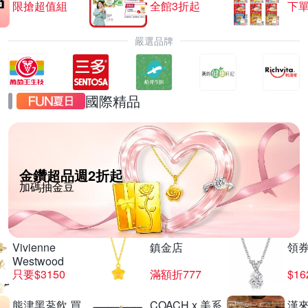
限搶超值組
全館3折起
下單
嚴選品牌
國際精品
金鑽超品週2折起
加碼抽金豆
Vivienne
鎮金店
領
Westwood
只要$3150
滿額折777
$16
熊津黑蔘飲 買
COACH x 美系
漢