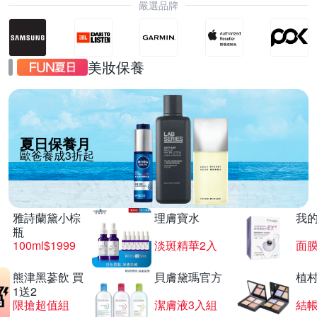
嚴選品牌
美妝保養
夏日保養月
歐爸養成3折起
雅詩蘭黛小棕
理膚寶水
我
瓶
100ml$1999
淡斑精華2入
面膜
熊津黑蔘飲 買
貝膚黛瑪官方
植
1送2
限搶超值組
潔膚液3入組
結帳