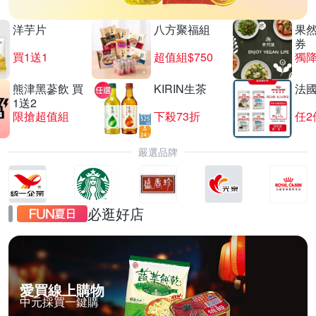
洋芋片
八方聚福組
果
券
買1送1
超值組$750
獨降
熊津黑蔘飲 買
KIRIN生茶
法
1送2
限搶超值組
下殺73折
任2
嚴選品牌
必逛好店
愛買線上購物
中元採買一鍵購