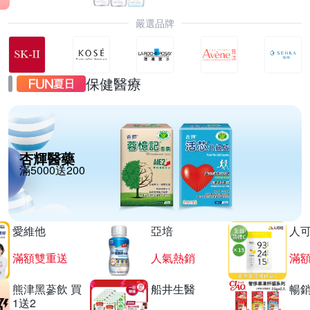
嚴選品牌
保健醫療
杏輝醫藥
滿5000送200
愛維他
亞培
人
滿額雙重送
人氣熱銷
滿
熊津黑蔘飲 買
船井生醫
暢
1送2