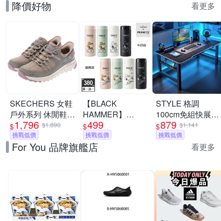
降價好物
看更多
SKECHERS 女鞋
【BLACK
STYLE 格調
戶外系列 休閒鞋
HAMMER】
100cm免組快展
1,796
499
879
瞬穿舒適科技
Snoopy316不鏽鋼
Inferno-X 戰影電
$1,890
$1,141
$
$
$
SUMMITS AT -
挑戰低價
迷你保溫口袋杯
挑戰低價
競桌/折疊桌/電腦
挑戰低價
For You 品牌旗艦店
180270TPMT
380ml(附茶隔/8款
桌/書桌/辦公桌/學
看更多
任選)(馬年限定)(隨
習桌
身保溫杯)(買1送1)