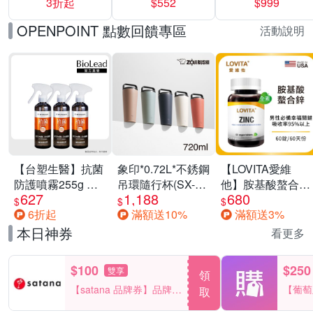
3折起
$552
$999
運動鞋休閒鞋 任
選均一價
OPENPOINT 點數回饋專區
活動說明
【台塑生醫】抗菌
象印*0.72L*不銹鋼
【LOVITA愛維
防護噴霧255g 三
吊環隨行杯(SX-
他】胺基酸螯合鋅
627
1,188
680
入組
LA72H)
x2瓶30mg素食錠
$
$
$
6折起
滿額送10%
滿額送3%
(鋅錠)
本日神券
看更多
$100
$250
雙享
領
【satana 品牌券】品牌週
【葡萄
取
一件折$100
品滿29