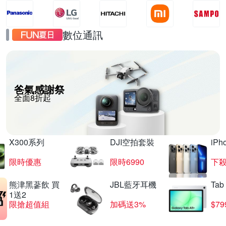
數位通訊
爸氣感謝祭
全面8折起
X300系列
DJI空拍套裝
iP
限時優惠
限時6990
下殺
熊津黑蔘飲 買
JBL藍牙耳機
Tab
1送2
限搶超值組
加碼送3%
$79