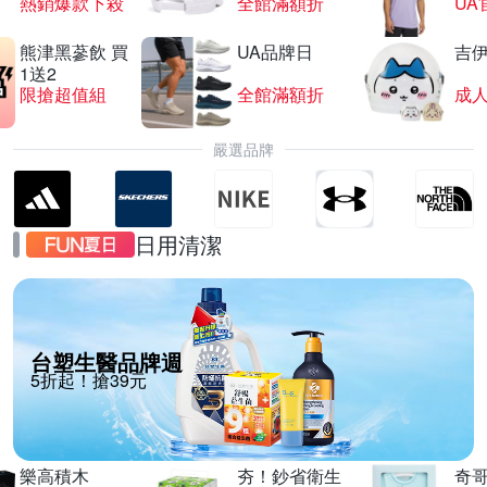
熱銷爆款下殺
全館滿額折
UA
熊津黑蔘飲 買
UA品牌日
吉
1送2
限搶超值組
全館滿額折
嚴選品牌
日用清潔
台塑生醫品牌週
5折起！搶39元
樂高積木
夯！鈔省衛生
奇