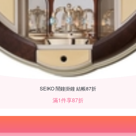
SEIKO 鬧鐘掛鐘 結帳87折
滿1件享87折