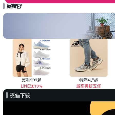
潮鞋999起
特降4折起
LINE送10%
最高再折五佰
夜貓下殺