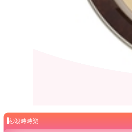
秒殺時時樂