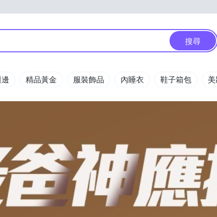
搜尋
週邊
精品黃金
服裝飾品
內睡衣
鞋子箱包
美