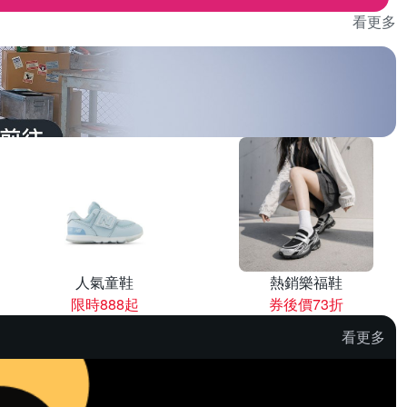
看更多
人氣童鞋
熱銷樂福鞋
限時888起
券後價73折
看更多