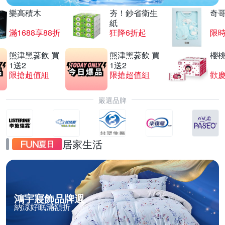
樂高積木
夯！鈔省衛生
奇
紙
滿1688享88折
狂降6折起
限
熊津黑蔘飲 買
熊津黑蔘飲 買
櫻
1送2
1送2
限搶超值組
限搶超值組
歡慶
嚴選品牌
居家生活
鴻宇寢飾品牌週
納涼好眠滿額折