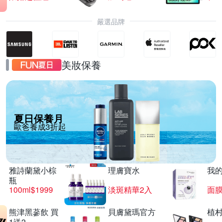
嚴選品牌
美妝保養
夏日保養月
歐爸養成3折起
雅詩蘭黛小棕
理膚寶水
我
瓶
100ml$1999
淡斑精華2入
面膜
熊津黑蔘飲 買
貝膚黛瑪官方
植
1送2