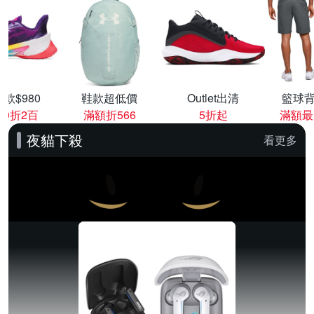
款$980
鞋款超低價
Outlet出清
籃球背
00折2百
滿額折566
5折起
滿額最
夜貓下殺
看更多