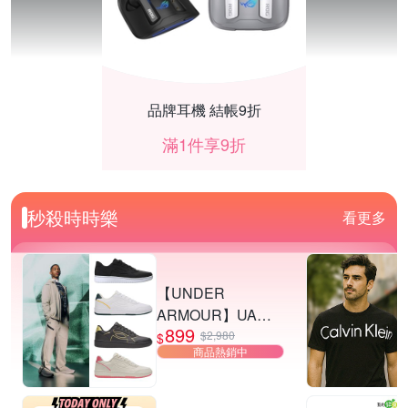
品牌耳機 結帳9折
滿1件享9折
秒殺時時樂
看更多
【UNDER
ARMOUR】UA
899
Tempo 運動休閒鞋
$2,980
$
商品熱銷中
多款任選
UPS不斷電系統限時95折