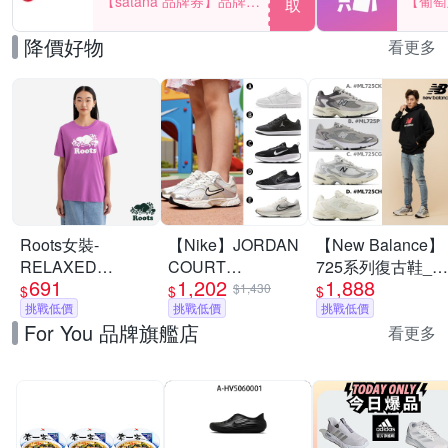
【satana 品牌券】品牌週
【葡萄
取
一件折$100
品滿29
降價好物
看更多
Roots女裝-
【Nike】JORDAN
【New Balance】
RELAXED
COURT
725系列復古鞋_中
691
1,202
1,888
COOPER 短袖上
CONNECT LOW
性_多款任選
$1,430
$
$
$
衣-淡莓紫
挑戰低價
休閒鞋 慢跑鞋 運
挑戰低價
(ML725CK/ML725
挑戰低價
For You 品牌旗艦店
動鞋 男女/大童 A-
(Y購/網路獨家)
看更多
IQ6016100 精選五
款