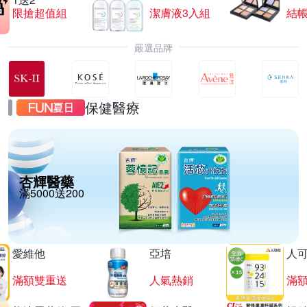
限搶超值組
潔膚液3入組
結帳
嚴選品牌
保健醫療
杏輝醫藥
滿5000送200
愛維他
亞培
人
滿額雙重送
人氣熱銷
滿