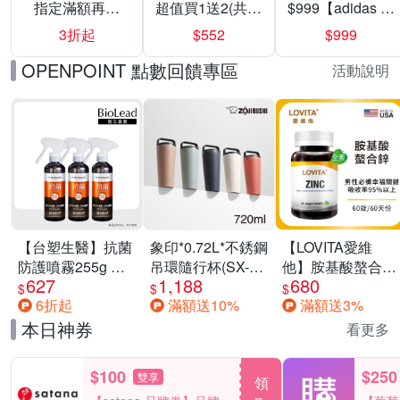
指定滿額再折
超值買1送2(共24
$999【adidas 愛
200
入組)
迪達】男/女 精選
3折起
$552
$999
運動鞋休閒鞋 任
選均一價
OPENPOINT 點數回饋專區
活動說明
【台塑生醫】抗菌
象印*0.72L*不銹鋼
【LOVITA愛維
防護噴霧255g 三
吊環隨行杯(SX-
他】胺基酸螯合鋅
627
1,188
680
入組
LA72H)
x2瓶30mg素食錠
$
$
$
6折起
滿額送10%
滿額送3%
(鋅錠)
本日神券
看更多
$100
$250
雙享
領