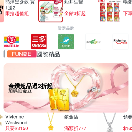
熊津黑蔘飲 買
船井生醫
暢
1送2
限搶超值組
全館3折起
下單
嚴選品牌
國際精品
金鑽超品週2折起
加碼抽金豆
Vivienne
鎮金店
領
Westwood
只要$3150
滿額折777
$16