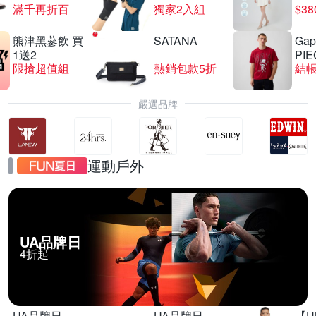
滿千再折百
獨家2入組
$3
熊津黑蔘飲 買
SATANA
Gap
1送2
PIE
限搶超值組
熱銷包款5折
結帳
嚴選品牌
運動戶外
UA品牌日
4折起
UA品牌日
UA品牌日
【U