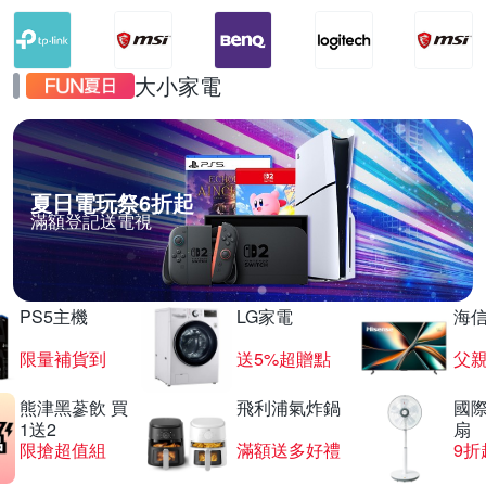
大小家電
夏日電玩祭6折起
滿額登記送電視
PS5主機
LG家電
海
限量補貨到
送5%超贈點
父
熊津黑蔘飲 買
飛利浦氣炸鍋
國際
1送2
扇
限搶超值組
滿額送多好禮
9折