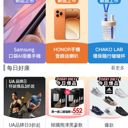
每日好康
看更多
UA品牌日3折起
韓國熊津黑蔘飲
爆款