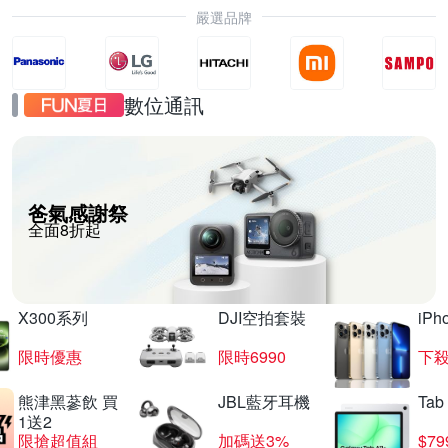
嚴選品牌
數位通訊
爸氣感謝祭
全面8折起
X300系列
DJI空拍套裝
iP
限時優惠
限時6990
下殺
熊津黑蔘飲 買
JBL藍牙耳機
Tab
1送2
限搶超值組
加碼送3%
$79