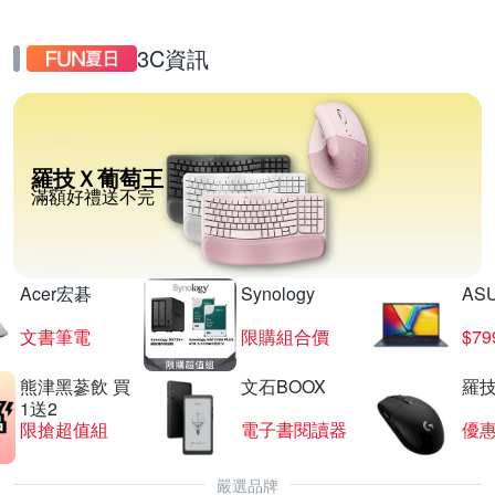
3C資訊
羅技Ｘ葡萄王
滿額好禮送不完
Acer宏碁
Synology
AS
文書筆電
限購組合價
$7
熊津黑蔘飲 買
文石BOOX
羅技
1送2
限搶超值組
電子書閱讀器
優
嚴選品牌