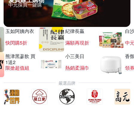
中元採買一鍵購
玉如阿姨內衣
紀律長贏
白
快閃購5折
滿額再現折
中
熊津黑蔘飲 買
小三美日
香氛
1送2
限搶超值組
熱銷柔濕巾
領
嚴選品牌