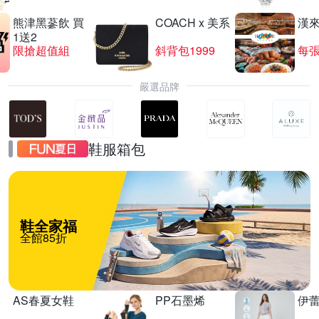
熊津黑蔘飲 買
COACH x 美系
漢
1送2
限搶超值組
斜背包1999
每張
嚴選品牌
品牌耳機 結帳95折
鞋服箱包
滿1件享95折
鞋全家福
全館85折
AS春夏女鞋
PP石墨烯
伊