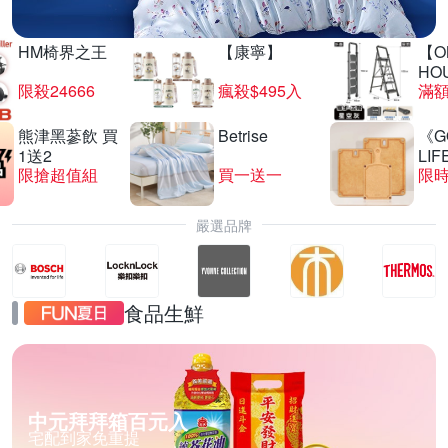
HM椅界之王
【康寧】
【O
HO
限殺24666
瘋殺$495入
滿
熊津黑蔘飲 買
Betrise
《G
1送2
LIF
限搶超值組
買一送一
限時
嚴選品牌
食品生鮮
中元拜拜箱百元入
宅配到家免重提