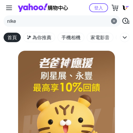
Yahoo購物中心
登入
nike
首頁
為你推薦
手機相機
家電影音
電腦