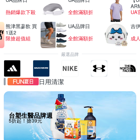
AR
熱銷爆款下殺
全館滿額折
UA
熊津黑蔘飲 買
UA品牌日
吉
1送2
限搶超值組
全館滿額折
嚴選品牌
日用清潔
台塑生醫品牌週
5折起！搶39元