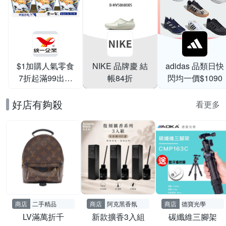
$1加購人氣零食
NIKE 品牌慶 結
adidas 品類日快
7折起滿99出貨
帳84折
閃均一價$1090
滿199打95折
好店有夠殺
看更多
商店
二手精品
商店
阿克黑香氛
商店
德寶光學
LV滿萬折千
新款擴香3入組
碳纖維三腳架