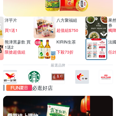
洋芋片
八方聚福組
果
券
買1送1
超值組$750
獨降
熊津黑蔘飲 買
KIRIN生茶
法
1送2
限搶超值組
下殺73折
任2
嚴選品牌
必逛好店
愛買線上購物