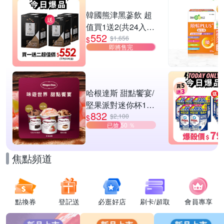
滿1件享95折
韓國熊津黑蔘飲 超
值買1送2(共24入
552
組)
$1,656
$
即將售完
哈根達斯 甜點饗宴/
堅果派對迷你杯16
832
入組 任選
$2,100
$
已搶 50 ％
焦點頻道
點換券
登記送
必逛好店
刷卡/超取
會員專享