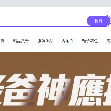
搜尋
週邊
精品黃金
服裝飾品
內睡衣
鞋子箱包
美