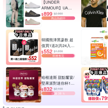
【UNDER
ARMOUR】UA
899
Tempo 運動休閒鞋
$2,980
$
商品熱銷中
多款任選
韓國熊津黑蔘飲 超
值買1送2(共24入
552
組)
$1,656
$
即將售完
哈根達斯 甜點饗宴/
堅果派對迷你杯16
832
入組 任選
$2,100
$
已搶 38 ％