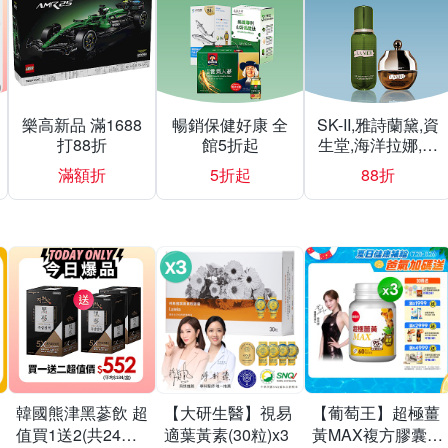
樂高新品 滿1688
暢銷保健好康 全
SK-II,雅詩蘭黛,資
打88折
館5折起
生堂,海洋拉娜,赫
蓮娜▼結帳再折
滿額折
5折起
88折
韓國熊津黑蔘飲 超
【大研生醫】視易
【葡萄王】超極薑
值買1送2(共24入
適葉黃素(30粒)x3
黃MAX複方膠囊