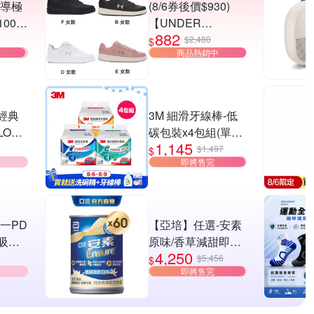
深導極
(8/6券後價$930)
00g
【UNDER
882
深導藍
ARMOUR】UA
$2,480
$
商品熱銷中
Official 休閒鞋 男女
多款任選
 經典
3M 細滑牙線棒-低
OGO
碳包裝x4包組(單線
1,145
1600支/薄荷1400
$1,497
$
即將售完
支/雙線1400支)
合一PD
【亞培】任選-安素
吸行
原味/香草減甜即飲
4,250
HMB升級配方
$5,456
$
即將售完
7Wh_
237ml x30入x2箱
(成人營養品、補充
體力、三重優蛋白)