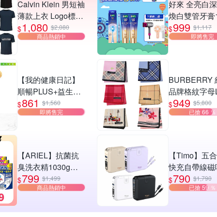
Calvin Klein 男短袖
好來 全亮白
薄款上衣 Logo標誌
煥白雙管牙膏1
1,080
999
圓領上衣 CK短
2入+全亮白
$2,080
$1,117
$
$
商品熱銷中
即將售完
袖/CK上衣-多款多
光牙刷
色任選
【我的健康日記】
BURBERRY
順暢PLUS+益生菌
品牌格紋字母L
861
949
x2盒（30入/盒)
圖騰帕領巾
$1,560
$5,800
$
$
即將售完
已搶 66 ％
【ARIEL】抗菌抗
【Timo】五
臭洗衣精1030g補
快充自帶線磁
799
790
充包 X8 (抗菌去漬/
動電源
$1,499
$1,790
$
$
商品熱銷中
已搶 59 ％
室內晾曬) 兩款任選
10000mAh_3
具Wh標示