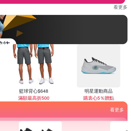
看更多
籃球背心$648
明星運動商品
滿額最高折500
購衷心5％贈點
看更多