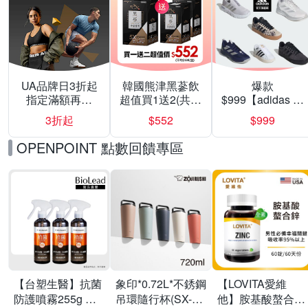
UA品牌日3折起
韓國熊津黑蔘飲
爆款
指定滿額再折
超值買1送2(共24
$999【adidas 愛
200
入組)
迪達】男/女 精選
3折起
$552
$999
運動鞋休閒鞋 任
選均一價
OPENPOINT 點數回饋專區
【台塑生醫】抗菌
象印*0.72L*不銹鋼
【LOVITA愛維
防護噴霧255g 三
吊環隨行杯(SX-
他】胺基酸螯合鋅