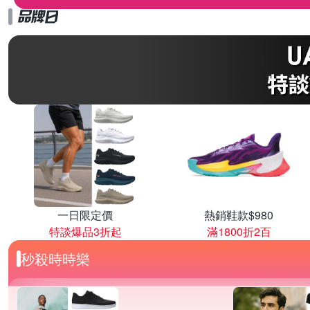
一日限定價
熱銷鞋款$980
特談爆品3折起
滿1800折2百
秒殺時時樂