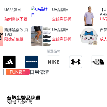
UA品牌日
UA品牌日
【U
AR
熱銷爆款下殺
全館滿額折
UA
熊津黑蔘飲 買
UA品牌日
吉
1送2
限搶超值組
全館滿額折
嚴選品牌
日用清潔
台塑生醫品牌週
5折起！搶39元