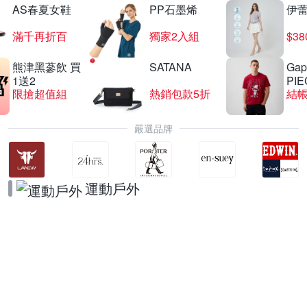
AS春夏女鞋
PP石墨烯
伊
滿千再折百
獨家2入組
$3
熊津黑蔘飲 買
SATANA
Gap
1送2
PIE
限搶超值組
熱銷包款5折
結帳
嚴選品牌
運動戶外
UA品牌日
4折起