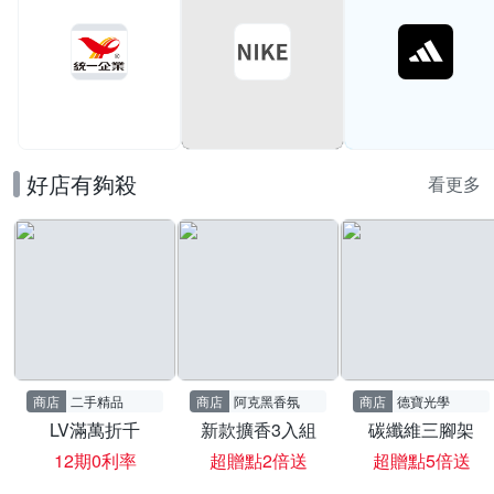
滿199打95折
好店有夠殺
看更多
商店
二手精品
商店
阿克黑香氛
商店
德寶光學
LV滿萬折千
新款擴香3入組
碳纖維三腳架
12期0利率
超贈點2倍送
超贈點5倍送