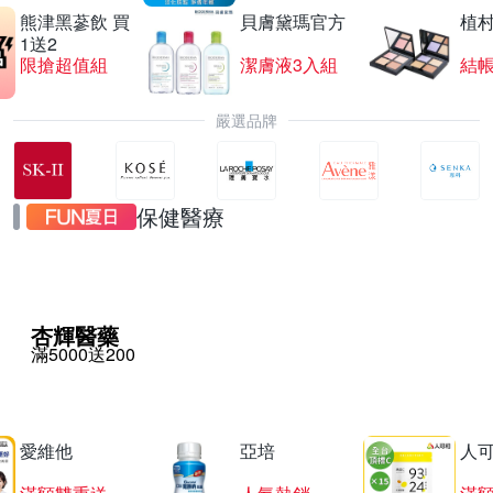
熊津黑蔘飲 買
貝膚黛瑪官方
植
1送2
限搶超值組
潔膚液3入組
結帳
嚴選品牌
保健醫療
杏輝醫藥
滿5000送200
愛維他
亞培
人