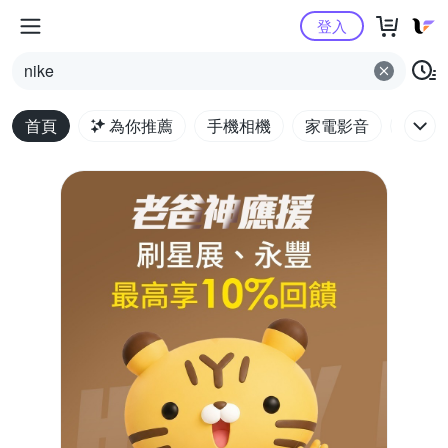
Yahoo購物中心
登入
nike
首頁
為你推薦
手機相機
家電影音
電腦