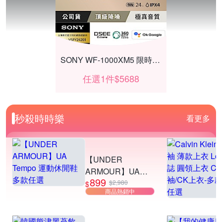
SONY WF-1000XM5 限時優惠
任選1件$5688
秒殺時時樂
看更多
【UNDER
ARMOUR】UA
899
Tempo 運動休閒鞋
$2,980
$
商品熱銷中
多款任選
按摩92折