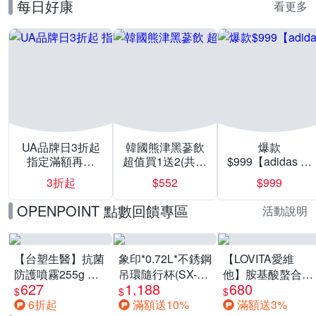
每日好康
看更多
UA品牌日3折起
韓國熊津黑蔘飲
爆款
指定滿額再折
超值買1送2(共24
$999【adidas 愛
200
入組)
迪達】男/女 精選
3折起
$552
$999
運動鞋休閒鞋 任
選均一價
OPENPOINT 點數回饋專區
活動說明
【台塑生醫】抗菌
象印*0.72L*不銹鋼
【LOVITA愛維
防護噴霧255g 三
吊環隨行杯(SX-
他】胺基酸螯合鋅
627
1,188
680
入組
LA72H)
x2瓶30mg素食錠
$
$
$
6折起
滿額送10%
滿額送3%
(鋅錠)