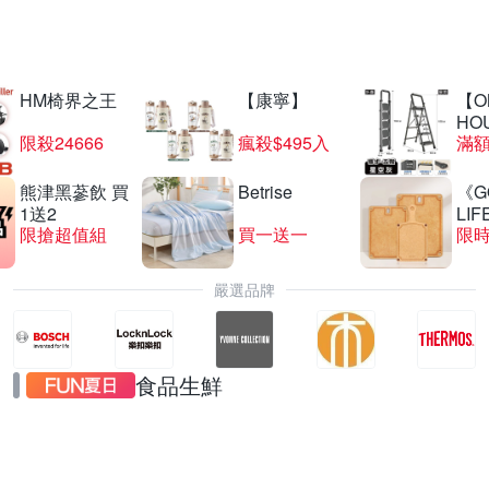
納涼好眠滿額折
HM椅界之王
【康寧】
【O
HO
限殺24666
瘋殺$495入
滿
熊津黑蔘飲 買
Betrise
《G
1送2
LIF
限搶超值組
買一送一
限時
嚴選品牌
食品生鮮