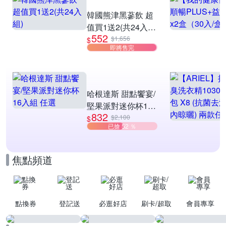
滿1件享92折
韓國熊津黑蔘飲 超
值買1送2(共24入
552
組)
$1,656
$
即將售完
哈根達斯 甜點饗宴/
堅果派對迷你杯16
832
入組 任選
$2,100
$
已搶 52 ％
焦點頻道
點換券
登記送
必逛好店
刷卡/超取
會員專享