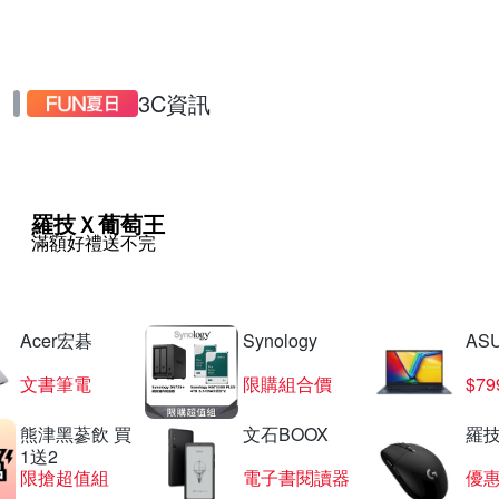
3C資訊
羅技Ｘ葡萄王
滿額好禮送不完
Acer宏碁
Synology
AS
文書筆電
限購組合價
$7
熊津黑蔘飲 買
文石BOOX
羅技
1送2
限搶超值組
電子書閱讀器
優