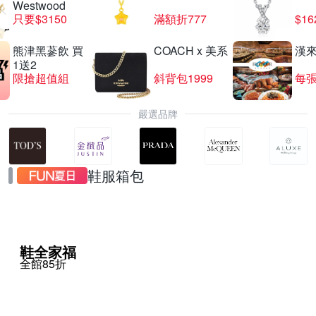
Westwood
只要$3150
滿額折777
$16
熊津黑蔘飲 買
COACH x 美系
漢
1送2
限搶超值組
斜背包1999
每張
嚴選品牌
鞋服箱包
鞋全家福
全館85折