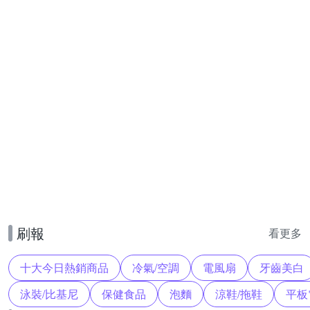
刷報
看更多
十大今日熱銷商品
冷氣/空調
電風扇
牙齒美白
泳裝/比基尼
保健食品
泡麵
涼鞋/拖鞋
平板