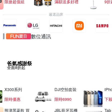
限搶超值組
滿額送多好禮
9折
嚴選品牌
數位通訊
爸氣感謝祭
全面8折起
X300系列
DJI空拍套裝
iP
限時優惠
限時6990
下殺
熊津黑蔘飲 買
JBL藍牙耳機
Tab