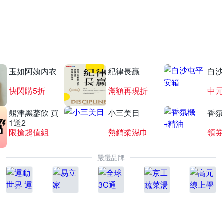
愛買線上購物
中元採買一鍵購
玉如阿姨內衣
紀律長贏
白
快閃購5折
滿額再現折
中
熊津黑蔘飲 買
小三美日
香氛
1送2
限搶超值組
熱銷柔濕巾
領
嚴選品牌