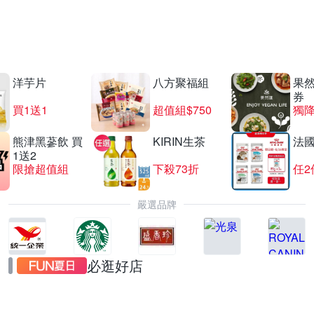
中元拜拜箱百元入
宅配到家免重提
洋芋片
八方聚福組
果
券
買1送1
超值組$750
獨降
熊津黑蔘飲 買
KIRIN生茶
法
1送2
限搶超值組
下殺73折
任2
嚴選品牌
必逛好店