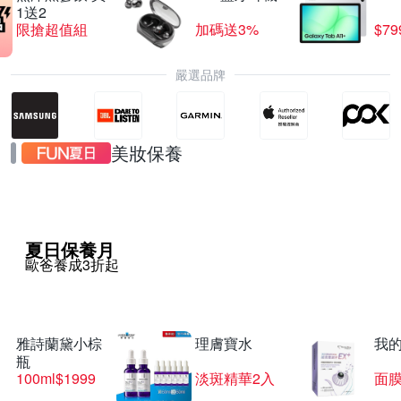
1送2
限搶超值組
加碼送3%
$79
嚴選品牌
美妝保養
夏日保養月
歐爸養成3折起
雅詩蘭黛小棕
理膚寶水
我
瓶
100ml$1999
淡斑精華2入
面膜