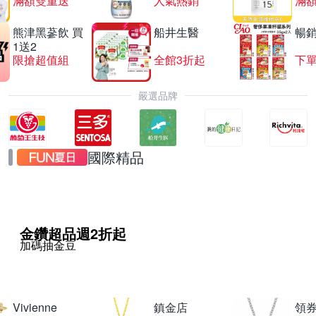
滿額雙重送
人氣熱銷
滿
熊津黑蔘飲 買
船井生醫
暢
1送2
限搶超值組
全館3折起
下單
嚴選品牌
國際精品
金鑽超品週2折起
加碼抽金豆
Vivienne
鎮金店
領