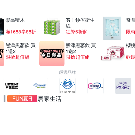
樂高積木
夯！鈔省衛生
奇
家電限時促銷92折
紙
滿1688享88折
狂降6折起
限
滿1件享92折
熊津黑蔘飲 買
熊津黑蔘飲 買
櫻
1送2
1送2
限搶超值組
限搶超值組
歡慶
嚴選品牌
居家生活
鴻宇寢飾品牌週