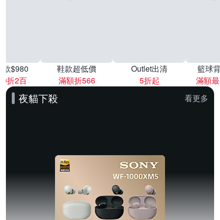
款$980
鞋款超低價
Outlet出清
籃球背
00折2百
滿額折566
5折起
滿額最
夜貓下殺
看更多