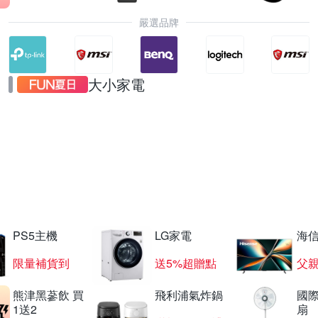
嚴選品牌
大小家電
夏日電玩祭6折起
滿額登記送電視
PS5主機
LG家電
海
限量補貨到
送5%超贈點
父
熊津黑蔘飲 買
飛利浦氣炸鍋
國際
1送2
扇