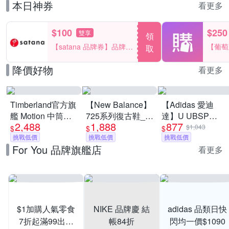
本日神券
看更多
$100
$250
雙享
領
【satana 品牌券】品牌週
【葡萄
取
一件折$100
品滿29
降價好物
看更多
Timberland官方旗
【New Balance】
【Adidas 愛迪
艦 Motion 中筒健
725系列復古鞋_中
達】U UBSP
2,488
1,888
877
行鞋 男鞋(多款任
性_多款任選
CSBD BAG 斜背
$1,043
$
$
$
選)
挑戰低價
(ML725CK/ML725P/ML725CG/ML725
挑戰低價
包 男女 A-KR2588
挑戰低價
For You 品牌旗艦店
(Y購/網路獨家)
B-JP0144
看更多
$1加購人氣零食
NIKE 品牌慶 結
adidas 品類日快
7折起滿99出貨
帳84折
閃均一價$1090