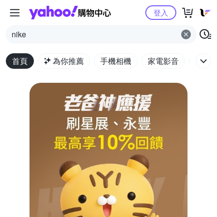
Yahoo購物中心
登入
nike
首頁
為你推薦
手機相機
家電影音
電腦