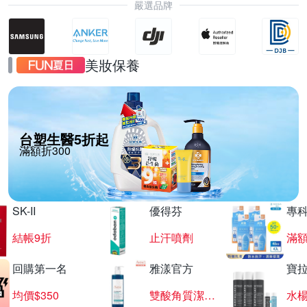
嚴選品牌
美妝保養
台塑生醫5折起
滿額折300
SK-II
優得芬
專
結帳9折
止汗噴劑
滿額
回購第一名
雅漾官方
寶
均價$350
雙酸角質潔膚露
水楊