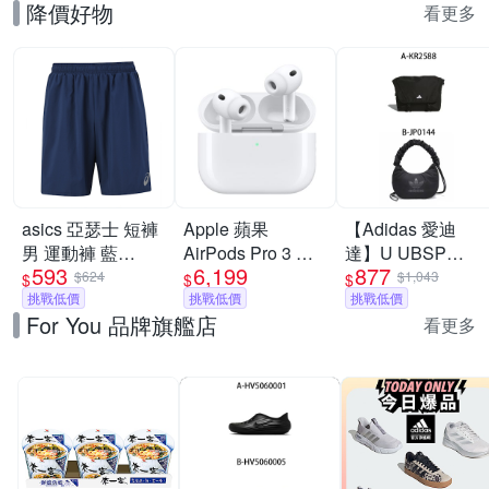
降價好物
看更多
asics 亞瑟士 短褲
Apple 蘋果
【Adidas 愛迪
男 運動褲 藍
AirPods Pro 3 主
達】U UBSP
593
6,199
877
2033B130-401
動式降噪 藍芽耳機
CSBD BAG 斜背
$624
$1,043
$
$
$
挑戰低價
原廠保固 公司貨
挑戰低價
包 男女 A-KR2588
挑戰低價
For You 品牌旗艦店
USB-C MagSafe
B-JP0144
看更多