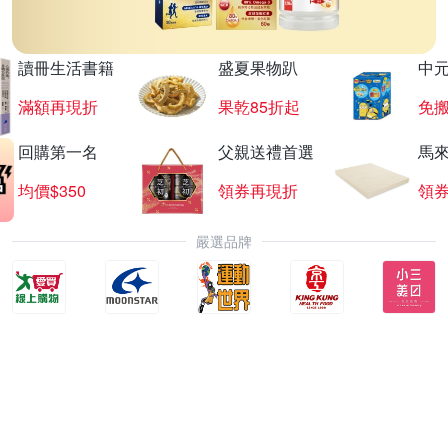
讀冊生活書籍
盛夏果物趴
中
滿額再現折
果乾85折起
免
回購第一名
父親送禮首選
馬
均價$350
領券再現折
領
嚴選品牌