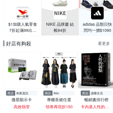
$1加購人氣零食
NIKE 品牌慶 結
adidas 品類日快
7折起滿99出貨
帳84折
閃均一價$1090
滿199打95折
好店有夠殺
看更多
商店
有家資訊
商店
iNio
商店
讀冊生活
微星顯示卡
專櫃長裙任選
暢銷書排行榜
高效熱管
領券再現折150
卡內基人性的弱點