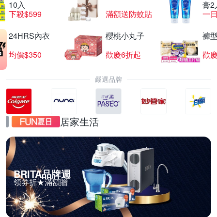
10入
膏2
下殺$599
滿額送防蚊貼
一日
24HRS內衣
櫻桃小丸子
褲
均價$350
歡慶6折起
歡慶
嚴選品牌
居家生活
BRITA品牌週
領券折★滿額贈