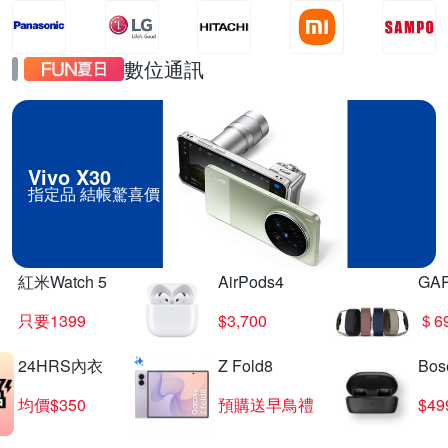
數位通訊
Vivo X30
指定品 結帳驚喜價
紅米Watch 5
AirPods4
GA
只要1399
$3,700
＄6
24HRS內衣
Z Fold8
Bo
均價$350
預購送早鳥禮
$4