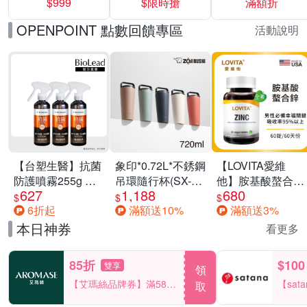
$999
$限時搶
滿額折
40%
OPENPOINT 點數回饋專區
活動說明
【台塑生醫】抗菌
象印*0.72L*不銹鋼
【LOVITA愛維
防護噴霧255g 三
吊環隨行杯(SX-
他】胺基酸螯合鋅
627
1,188
680
入組
LA72H)
x2瓶30mg素食錠
$
$
$
6折起
滿額送10%
滿額送3%
(鋅錠)
本日神券
看更多
85折
$100
雙享
領
【艾瑪絲品牌券】滿580
【sat
取
享85折！
一件折$