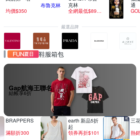
克林
通
均價$350
全網最低$8999
GO
嚴選品牌
鞋服箱包
Gap航海王聯名
結帳享6折
BRAPPERS
earth 新品5折
三
起
滿額折300
領券再折$101
熱銷