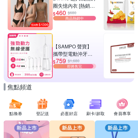
圈失憶內衣 [熱銷好
460
評]
$680
$
商品熱銷中
【SAMPO 聲寶】
攜帶型電動沖牙機/
759
洗牙器/沖牙器(WB-
$1,680
$
即將售完
Z2506NL)
焦點頻道
點換券
登記送
必逛好店
刷卡/超取
會員專享