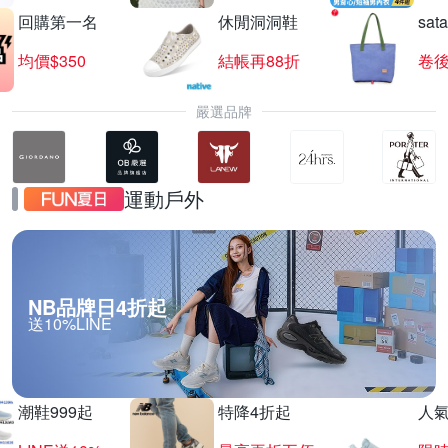
回購第一名
休閒洞洞鞋
sat
均價$350
結帳再88折
卷後
嚴選品牌
運動戶外
NB品牌日4折起
送10%LINE
潮鞋999起
特降4折起
人