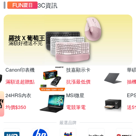
3C資訊
羅技Ｘ葡萄王
滿額好禮送不完
Canon印表機
技嘉顯示卡
華碩
滿額送超贈點
抗漲最低價
抽
24HRS內衣
MSI微星
EP
均價$350
電競筆電
送5
嚴選品牌