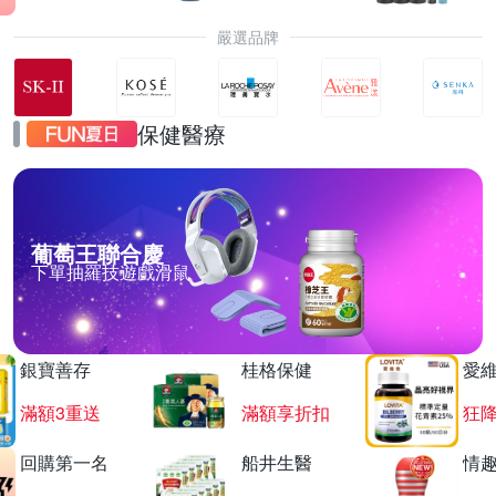
嚴選品牌
保健醫療
葡萄王聯合慶
下單抽羅技遊戲滑鼠
銀寶善存
桂格保健
愛
滿額3重送
滿額享折扣
狂降
回購第一名
船井生醫
情