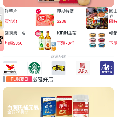
洋芋片
即期特價
圓
券
買1送1
$238
限時
回購第一名
KIRIN生茶
暢
均價$350
下殺73折
下單
嚴選品牌
必逛好店
白蘭氏補元氣
全館78折起