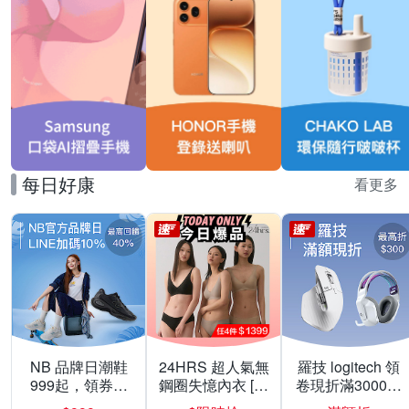
每日好康
看更多
NB 品牌日潮鞋
24HRS 超人氣無
羅技 logitech 領
999起，領券折
鋼圈失憶內衣 [熱
卷現折滿3000折
上折 最高回饋
銷好評]
300