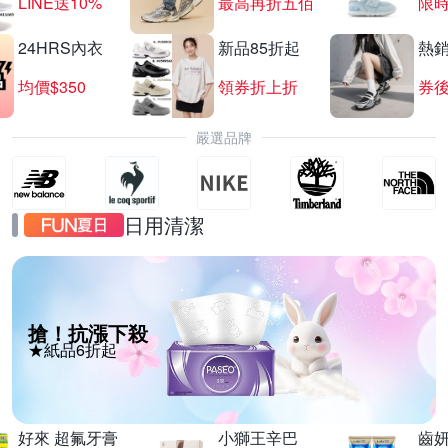
LINE送10%
最高再折五佰
限時
24HRS內衣
新品85折起
熱
均價$350
領券折上折
券後
嚴選品牌
日用清潔
搶！抗漲下殺
★紙品6折起
好來 超氟牙膏
小獅王辛巴
齒妍