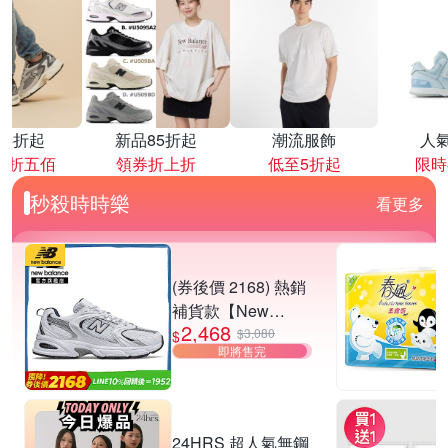
降4折起
新品85折起
潮流服飾
人
再折五佰
領券折上折
低至5折起
限時
秒殺時時樂
看更多
(券後價 2168) 熱銷
補貨款【New
2,468
Balance】復古運動
$3,080
$
即將售完
鞋_中性_白銀
_MR530SG-D楦
24HRS 超人氣無鋼