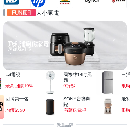
大小家電
飛利浦廚房家電
滿額送好禮
LG電視
國際牌14吋風
三
扇
最高回饋10%
9折起
限
回購第一名
SONY音響劇
飛
院
均價$350
滿萬送電視
限
嚴選品牌