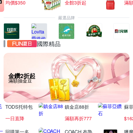
均價$350
全館3折起
滿
嚴選品牌
國際精品
金鑽2折起
滿額抽金豆
TODS托特包
鎮金店88折
蘇
一日直降
滿額再折777
$16
回購第一名
COACH 布魯
獵