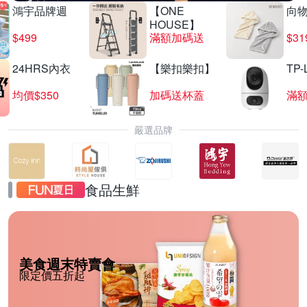
鴻宇品牌週
【ONE
向
HOUSE】
$499
滿額加碼送
$31
24HRS內衣
【樂扣樂扣】
TP-
均價$350
加碼送杯蓋
滿
嚴選品牌
食品生鮮
美食週末特賣會
限定價五折起