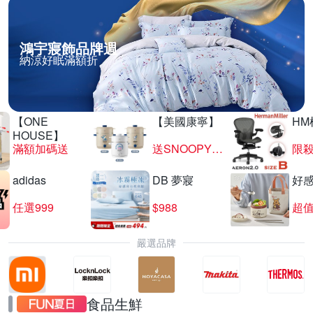
鴻宇寢飾品牌週
納涼好眠滿額折
【ONE
【美國康寧】
HM
HOUSE】
滿額加碼送
送SNOOPY匙筷組
限殺
adidas
DB 夢寢
好
任選999
$988
超值
嚴選品牌
食品生鮮