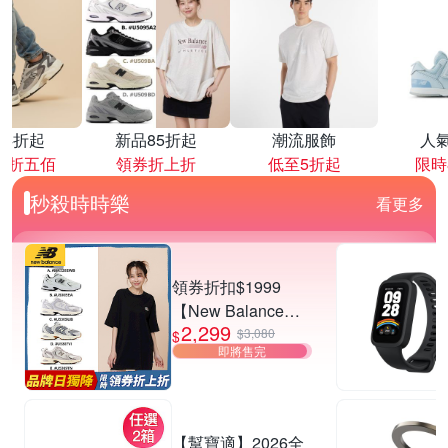
降4折起
新品85折起
潮流服飾
人
再折五佰
領券折上折
低至5折起
限時
秒殺時時樂
看更多
領券折扣$1999
【New Balance】
2,299
530系列復古鞋_中
$3,080
$
即將售完
性_5款任選
(MR530EWB/U530
SEA/SUB/7VI/9TN)
【幫寶適】2026全