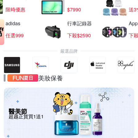
限時優惠
$7990
送3
adidas
行車記錄器
App
任選999
下殺$2590
下殺
嚴選品牌
美妝保養
醫美節
超越正貨買1送1