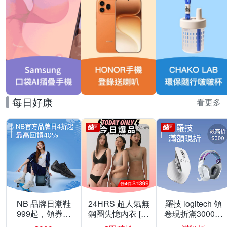
每日好康
看更多
NB 品牌日潮鞋
24HRS 超人氣無
羅技 logitech 領
999起，領券折
鋼圈失憶內衣 [熱
卷現折滿3000折
上折 最高回饋
銷好評]
300