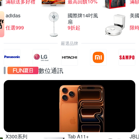
滿額送多好禮
最高回饋10%
滿
adidas
國際牌14吋風
美國i
扇
任選999
9折起
限
嚴選品牌
數位通訊
iPhone17
直降千元起
X300系列
Tab A11+
JB