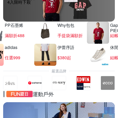
4入限時下殺
PP石墨烯
Why包包
Gap
PIE
滿額折488
手提袋滿額折
結帳
adidas
伊蕾序語
休
任選999
$380起
結帳
嚴選品牌
運動戶外