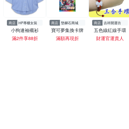
商店
HP專櫃女裝
商店
墊腳石商城
商店
吉祥開運坊
小狗連袖襯衫
寶可夢集換卡牌
五色線紅線手環
滿2件享88折
滿額再現折
財運官運貴人