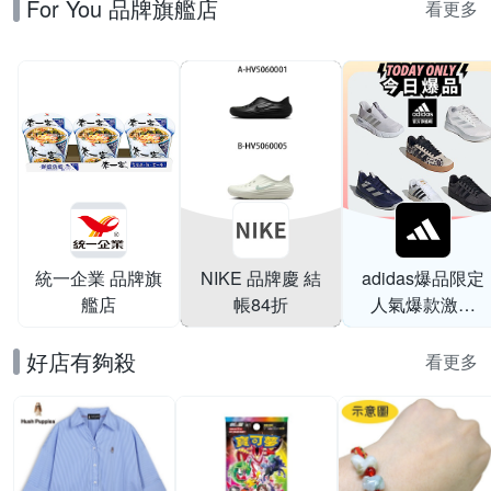
For You 品牌旗艦店
USB-C MagSafe
個月)
看更多
統一企業 品牌旗
NIKE 品牌慶 結
adidas爆品限定
艦店
帳84折
人氣爆款激降
$999
好店有夠殺
看更多