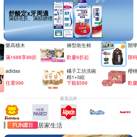
舒酸定x牙周適
滿額現折、滿額贈禮
樂高積木
褲型衛生棉
開
滿1688享88折
歡慶6折起
限
adidas
橘子工坊洗碗
櫻
精1+3組
任選999
下殺$599
歡慶
嚴選品牌
居家生活