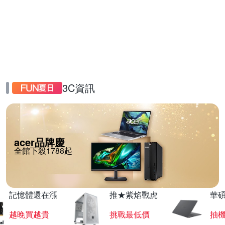
3C資訊
acer品牌慶
全館下殺1788起
記憶體還在漲
推★紫焰戰虎
華碩
越晚買越貴
挑戰最低價
抽