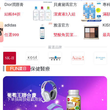
Dior潤唇膏
貝膚黛瑪官方
專
結帳84折
潔膚液3入組
滿額
adidas
雅漾官方
KI
任選999
雙酸角質潔膚露
最高
嚴選品牌
保健醫療
葡萄王聯合慶
下單抽羅技遊戲滑鼠