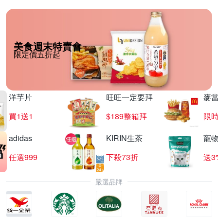
美食週末特賣會
限定價五折起
洋芋片
旺旺一定要拜
麥
買1送1
$189整箱拜
限時
adidas
KIRIN生茶
寵
任選999
下殺73折
送3
嚴選品牌