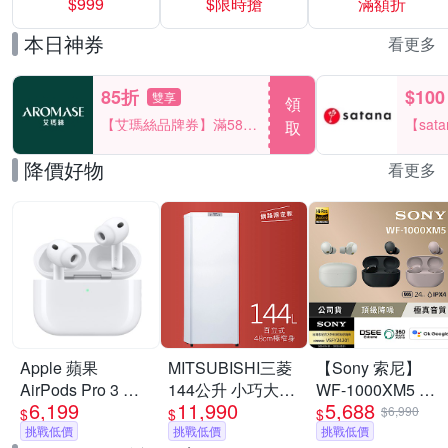
$999
$限時搶
滿額折
40%
本日神券
看更多
85折
$100
雙享
領
【艾瑪絲品牌券】滿580
【sat
取
享85折！
一件折$
降價好物
看更多
Apple 蘋果
MITSUBISHI三菱
【Sony 索尼】
AirPods Pro 3 主
144公升 小巧大容
WF-1000XM5 旗
6,199
11,990
5,688
動式降噪 藍芽耳機
量 直立式冷凍櫃
艦真無線藍牙耳機
$6,990
$
$
$
原廠保固 公司貨
挑戰低價
MF-U14T-W-C
挑戰低價
(公司貨 保固12+6
挑戰低價