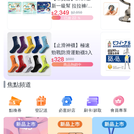
新一級幫 拉拉褲/黏
2,349
貼型/夜用褲型 多款
$2,858
$
已搶 22 ％
任選2箱
【止滑神襪】極速
勁戰防滑運動襪3入
328
$880
$
商品熱銷中
焦點頻道
點換券
登記送
必逛好店
刷卡/超取
會員專享