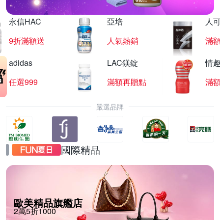
永信HAC
亞培
人
9折滿額送
人氣熱銷
滿
adidas
LAC鎂錠
情
任選999
滿額再贈點
滿
嚴選品牌
國際精品
歐美精品旗艦店
2萬5折1000