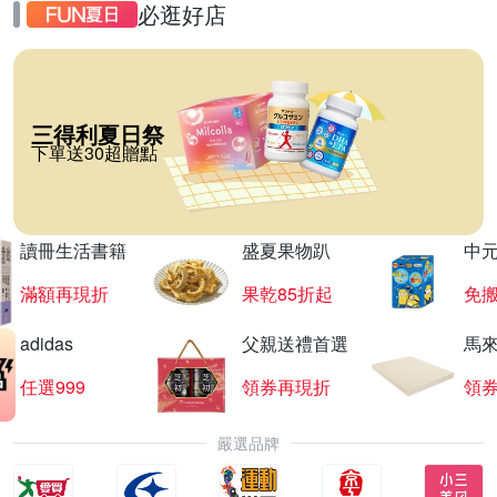
必逛好店
三得利夏日祭
下單送30超贈點
讀冊生活書籍
盛夏果物趴
中
滿額再現折
果乾85折起
免
adidas
父親送禮首選
馬
任選999
領券再現折
領
嚴選品牌