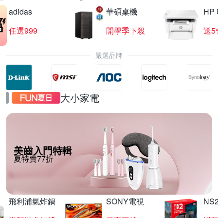
adidas
華碩桌機
HP
任選999
開學季下殺
送5
嚴選品牌
大小家電
美齒入門特輯
夏特賣77折
飛利浦氣炸鍋
SONY電視
NS