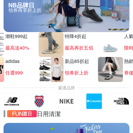
NB品牌日
領券再享折上折
潮鞋999起
特降4折起
人
最高送40%
最高再折五佰
限時
adidas
新品85折起
熱
任選999
領券折上折
券後
嚴選品牌
日用清潔