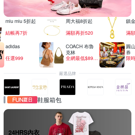
miu miu 5折起
周大福8折起
鎮金
結帳再7折
滿額再折520
滿額
adidas
COACH 布魯
圓
克林
券
任選999
全網最低$8999
限時
嚴選品牌
鞋服箱包
24HRS內衣