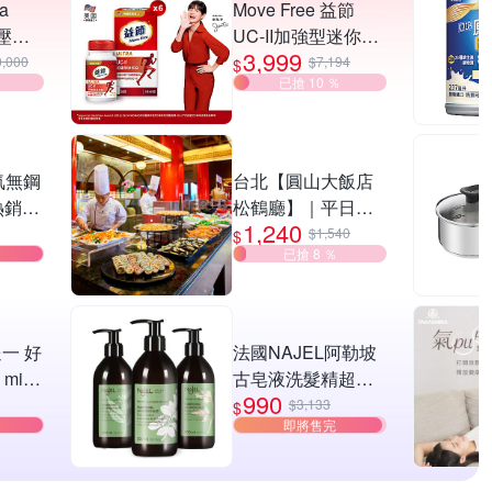
ta
Move Free 益節
條壓紋
UC-II加強型迷你錠
3,999
背托特
6瓶(共180錠)
0,000
$7,194
$
已搶 10 ％
氣無鋼
台北【圓山大飯店
熱銷好
松鶴廳】｜平日午
1,240
晚餐吃到飽單人券
$1,540
$
已搶 8 ％
(MO26)
一 好
法國NAJEL阿勒坡
mini
古皂液洗髮精超值
990
選 膠
任選3入贈法國精油
$3,133
$
即將售完
開折傘/
沐浴正貨400ml[限
/小雨
時限定再氣墊木頭
疊傘/迷
梳乙支]