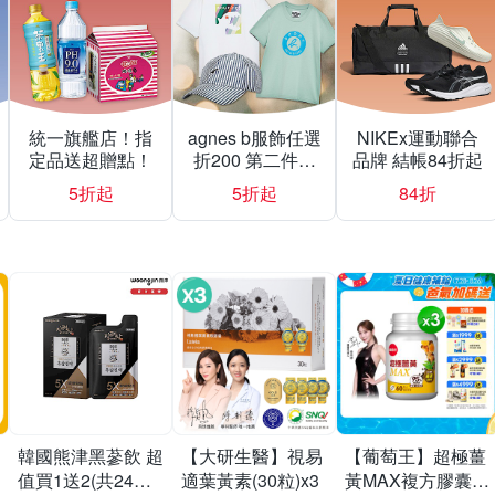
統一旗艦店！指
agnes b服飾任選
NIKEx運動聯合
定品送超贈點！
折200 第二件折
品牌 結帳84折起
500
5折起
5折起
84折
韓國熊津黑蔘飲 超
【大研生醫】視易
【葡萄王】超極薑
值買1送2(共24入
適葉黃素(30粒)x3
黃MAX複方膠囊