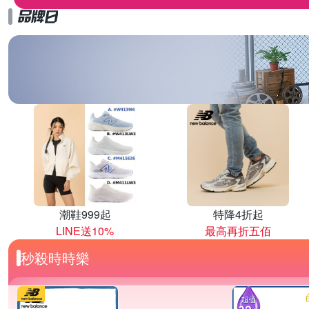
潮鞋999起
特降4折起
LINE送10%
最高再折五佰
秒殺時時樂