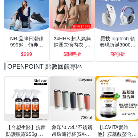
NB 品牌日潮鞋
24HRS 超人氣無
羅技 logitech 領
999起，領券折
鋼圈失憶內衣 [熱
卷現折滿3000折
上折 最高回饋
銷好評]
300
$999
$限時搶
滿額折
40%
OPENPOINT 點數回饋專區
【台塑生醫】抗菌
象印*0.72L*不銹鋼
【LOVITA愛維
防護噴霧255g 三
吊環隨行杯(SX-
他】胺基酸螯合鋅