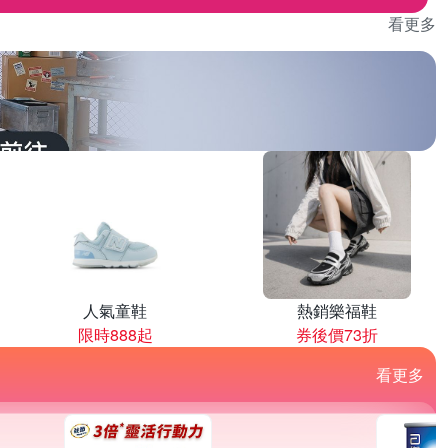
看更多
人氣童鞋
熱銷樂福鞋
限時888起
券後價73折
看更多