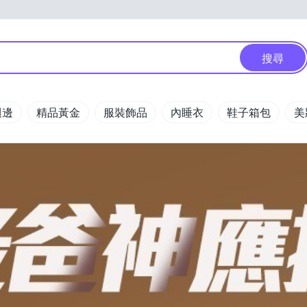
搜尋
週邊
精品黃金
服裝飾品
內睡衣
鞋子箱包
美