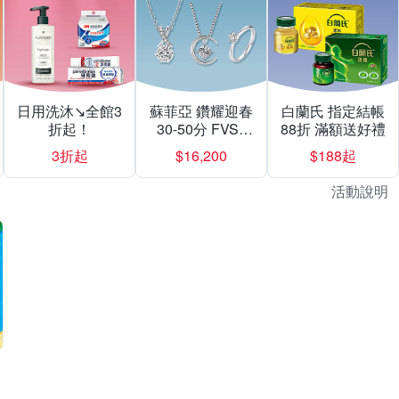
日用洗沐↘全館3
蘇菲亞 鑽耀迎春
白蘭氏 指定結帳
折起！
30-50分 FVS1
88折 滿額送好禮
$16200起
3折起
$16,200
$188起
活動說明