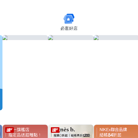
你傘/防曬
必逛好店