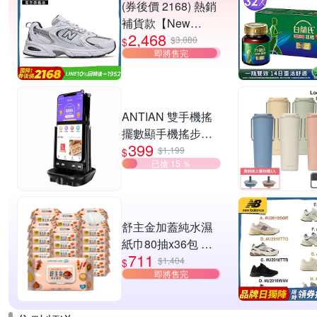
(券後價 2168) 熱銷
補貨款【New
2,468
Balance】復古運動
$3,080
$
即將售完
鞋_中性_白銀
_MR530SG-D楦
ANTIAN 雙手機搖
擺數顯手機搖步機
399
靜音自動計步器 搖
$1,199
$
已搶 15 ％
步器 刷步數神器 搖
步機
舒主金加蓋純水濕
紙巾80抽x36包 台
711
灣製 濕巾
$1,404
$
即將售完