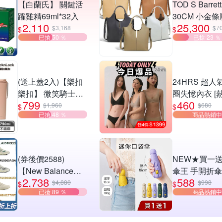
【白蘭氏】 關鍵活
TOD S Barret
躍雞精69ml*32入
30CM 小金
2,110
25,300
牛皮手提/肩
$3,168
$7
$
$
已搶 50 ％
已搶 23 ％
包-多色可選
(送上蓋2入)【樂扣
24HRS 超人
樂扣】 微笑騎士不
圈失憶內衣 [
799
460
鏽鋼隨行杯
評]
$1,960
$680
$
$
已搶 48 ％
商品熱銷中
750ml(掀蓋款)
(券後價2588)
NEW★買一送
【New Balance】
傘王 手開折傘 
2,738
588
2010系列/9060系
口袋傘-多色可
$4,880
$998
$
$
已搶 89 ％
商品熱銷中
列/防水慢跑鞋/越野
囊傘/小傘/手
鞋_男女_8款任選
黑膠布/摺疊傘
傘/輕量傘/折