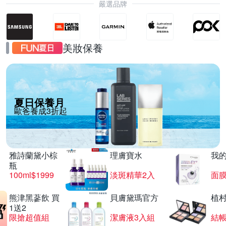
嚴選品牌
美妝保養
夏日保養月
歐爸養成3折起
雅詩蘭黛小棕
理膚寶水
我
瓶
100ml$1999
淡斑精華2入
面膜
熊津黑蔘飲 買
貝膚黛瑪官方
植
1送2
限搶超值組
潔膚液3入組
結帳