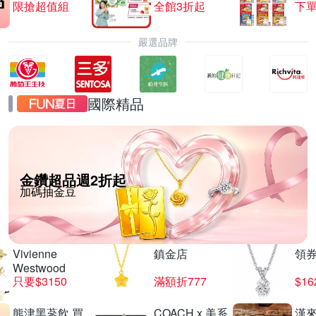
限搶超值組
全館3折起
下單
嚴選品牌
國際精品
金鑽超品週2折起
加碼抽金豆
Vivienne
鎮金店
領
Westwood
只要$3150
滿額折777
$16
熊津黑蔘飲 買
COACH x 美系
漢