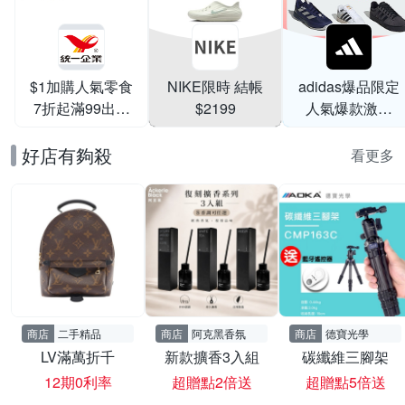
$1加購人氣零食
NIKE限時 結帳
adidas爆品限定
7折起滿99出貨
$2199
人氣爆款激降
滿199打95折
$999
好店有夠殺
看更多
商店
二手精品
商店
阿克黑香氛
商店
德寶光學
LV滿萬折千
新款擴香3入組
碳纖維三腳架
12期0利率
超贈點2倍送
超贈點5倍送