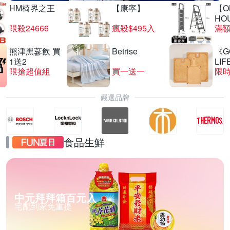
HM椅界之王
【康寧】
【O
HO
限殺24666
瘋殺$495入
滿
熊津黑蔘飲 買
Betrise
《G
1送2
LIF
限搶超值組
買一送一
限時
嚴選品牌
食品生鮮
中元拜拜箱百元入
宅配到家免重提