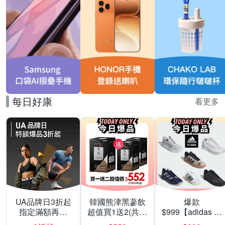
每日好康
看更多
UA品牌日3折起
韓國熊津黑蔘飲
爆款
指定滿額再折
超值買1送2(共24
$999【adidas 愛
200
入組)
迪達】男/女 精選