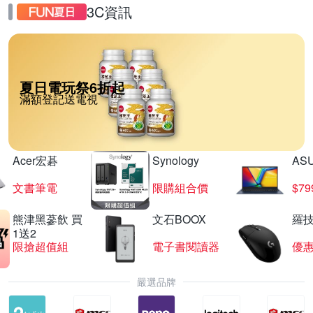
3C資訊
夏日電玩祭6折起
滿額登記送電視
Acer宏碁
Synology
AS
文書筆電
限購組合價
$7
熊津黑蔘飲 買
文石BOOX
羅技
1送2
限搶超值組
電子書閱讀器
優
嚴選品牌