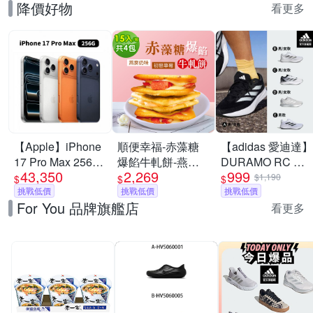
降價好物
看更多
【Apple】iPhone
順便幸福-赤藻糖
【adidas 愛迪達】
17 Pro Max 256G
爆餡牛軋餅-燕麥
DURAMO RC 跑
43,350
2,269
999
6.9吋 手機
奶味x2包+初戀草
鞋 慢跑鞋 運動鞋
$1,190
$
$
$
挑戰低價
莓x2包(果乾 下午
挑戰低價
男鞋/女鞋 (多款任
挑戰低價
For You 品牌旗艦店
茶)
選)
看更多