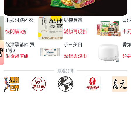
玉如阿姨內衣
紀律長贏
白
快閃購5折
滿額再現折
中
熊津黑蔘飲 買
小三美日
香氛
1送2
限搶超值組
熱銷柔濕巾
領
嚴選品牌