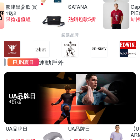
熊津黑蔘飲 買
SATANA
Gap
1送2
PIE
限搶超值組
熱銷包款5折
結帳
嚴選品牌
運動戶外
UA品牌日
4折起
UA品牌日
UA品牌日
【U
AR