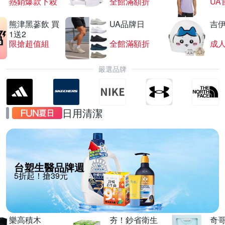
熱銷爆款下殺
全館滿額折
UA
熊津黑蔘飲 買
UA品牌日
吉
1送2
限搶超值組
全館滿額折
嚴選品牌
日用清潔
台塑生醫品牌週
5折起！搶39元
樂高積木
夯！鈔省衛生
奇