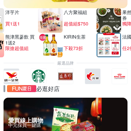
洋芋片
八方聚福組
果
券
買1送1
超值組$750
獨降
熊津黑蔘飲 買
KIRIN生茶
法
1送2
限搶超值組
下殺73折
任2
嚴選品牌
必逛好店
愛買線上購物
中元採買一鍵購