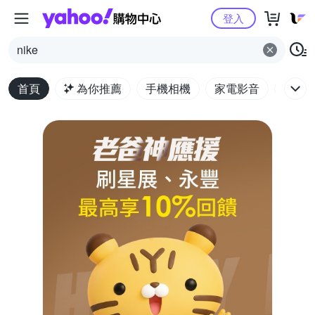
Yahoo購物中心
登入
nike
首頁
為你推薦
手機相機
家電影音
電腦