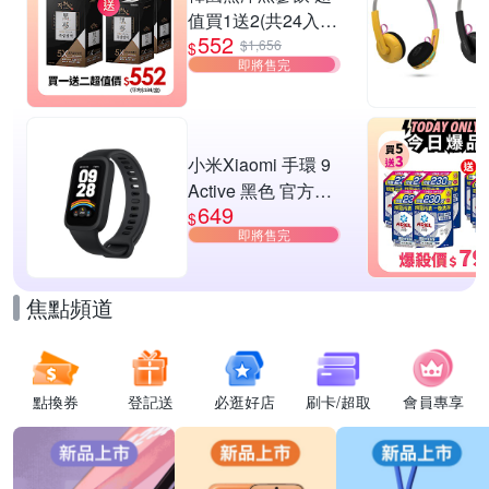
值買1送2(共24入
552
組)
$1,656
$
即將售完
小米Xiaomi 手環 9
Active 黑色 官方旗
649
艦館
$
即將售完
焦點頻道
點換券
登記送
必逛好店
刷卡/超取
會員專享