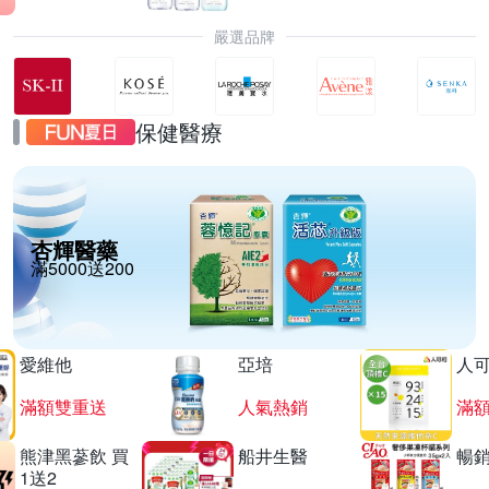
嚴選品牌
保健醫療
杏輝醫藥
滿5000送200
愛維他
亞培
人
滿額雙重送
人氣熱銷
滿
熊津黑蔘飲 買
船井生醫
暢
1送2