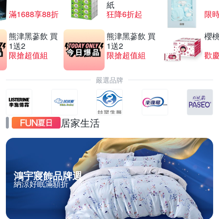
紙
滿1688享88折
狂降6折起
限
熊津黑蔘飲 買
熊津黑蔘飲 買
櫻
1送2
1送2
限搶超值組
限搶超值組
歡慶
嚴選品牌
居家生活
鴻宇寢飾品牌週
納涼好眠滿額折