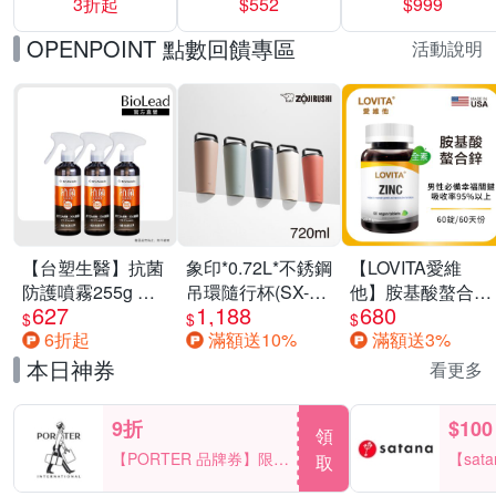
3折起
$552
$999
運動鞋休閒鞋 任
選均一價
OPENPOINT 點數回饋專區
活動說明
【台塑生醫】抗菌
象印*0.72L*不銹鋼
【LOVITA愛維
防護噴霧255g 三
吊環隨行杯(SX-
他】胺基酸螯合鋅
627
1,188
680
入組
LA72H)
x2瓶30mg素食錠
$
$
$
6折起
滿額送10%
滿額送3%
(鋅錠)
本日神券
看更多
9折
$100
領
【PORTER 品牌券】限時
【sat
取
2天 滿2000享9折
一件折$