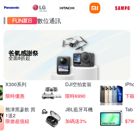
數位通訊
爸氣感謝祭
全面8折起
X300系列
DJI空拍套裝
iP
限時優惠
限時6990
下殺
熊津黑蔘飲 買
JBL藍牙耳機
Tab
1送2
限搶超值組
加碼送3%
$79