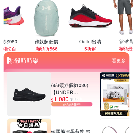
款$980
鞋款超低價
Outlet出清
籃球背
00折2百
滿額折566
5折起
滿額最
秒殺時時樂
看更多
(8/6領券價$1030)
【UNDER
1,080
ARMOUR】UA
$3,080
$
商品熱銷中
Charged Rogue 5
SE 慢跑鞋 男女款
多款任選
韓國熊津黑蔘飲 超