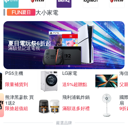
大小家電
夏日電玩祭6折起
滿額登記送電視
PS5主機
LG家電
海
限量補貨到
送5%超贈點
父
熊津黑蔘飲 買
飛利浦氣炸鍋
國際
1送2
扇
限搶超值組
滿額送多好禮
9折
嚴選品牌