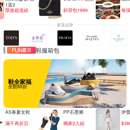
1送2
限搶超值組
斜背包1999
每張
嚴選品牌
鞋服箱包
鞋全家福
全館85折
AS春夏女鞋
PP石墨烯
伊
滿千再折百
獨家2入組
$3