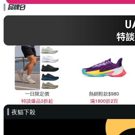
一日限定價
熱銷鞋款$980
特談爆品3折起
滿1800折2百
夜貓下殺