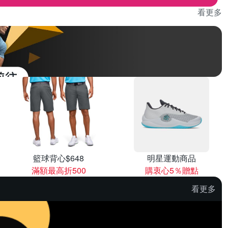
看更多
籃球背心$648
明星運動商品
滿額最高折500
購衷心5％贈點
看更多