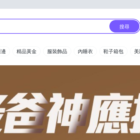
搜尋
週邊
精品黃金
服裝飾品
內睡衣
鞋子箱包
美