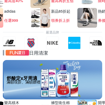
最高送40%
最高再折五佰
限時
adidas
新品85折起
熱
任選999
領券折上折
券後
嚴選品牌
日用清潔
舒酸定x牙周適
滿額現折、滿額贈禮
樂高積木
褲型衛生棉
開