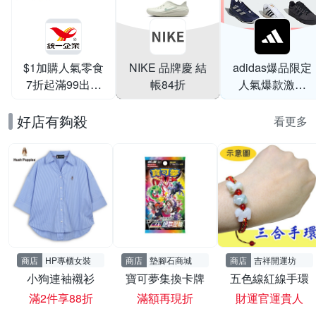
$1加購人氣零食
NIKE 品牌慶 結
adidas爆品限定
7折起滿99出貨
帳84折
人氣爆款激降
滿199打95折
$999
好店有夠殺
看更多
商店
HP專櫃女裝
商店
墊腳石商城
商店
吉祥開運坊
小狗連袖襯衫
寶可夢集換卡牌
五色線紅線手環
滿2件享88折
滿額再現折
財運官運貴人