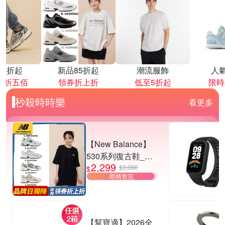
降4折起
新品85折起
潮流服飾
人
再折五佰
領券折上折
低至5折起
限時
秒殺時時樂
看更多
【New Balance】
530系列復古鞋_中
2,299
性_5款任選
$3,080
$
即將售完
(MR530EWB/U530
SEA/SUB/7VI/9TN)
【幫寶適】2026全