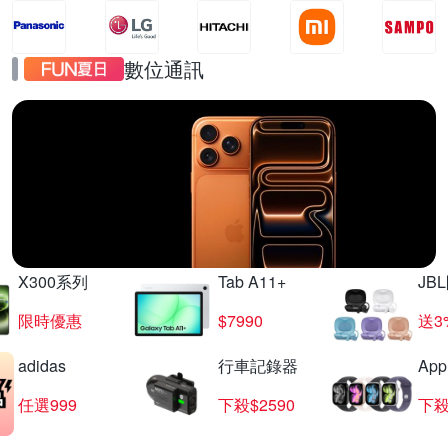
數位通訊
iPhone17
直降千元起
X300系列
Tab A11+
JB
限時優惠
$7990
送3
adidas
行車記錄器
App
任選999
下殺$2590
下殺