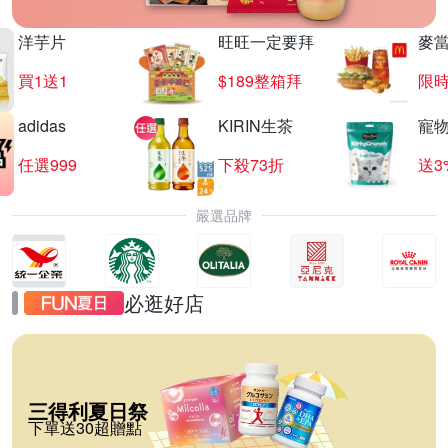
洋芋片
旺旺一定要拜
麥
買1送1
$189整箱拜
限時
adidas
KIRIN生茶
寵
任選999
下殺73折
送3
嚴選品牌
必逛好店
三得利夏日祭
下單送30超贈點