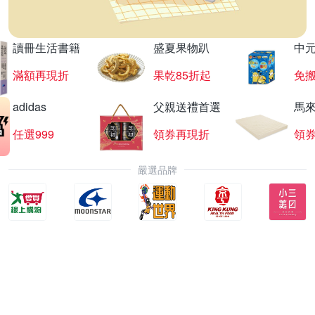
讀冊生活書籍
盛夏果物趴
中
滿額再現折
果乾85折起
免
adidas
父親送禮首選
馬
任選999
領券再現折
領
嚴選品牌