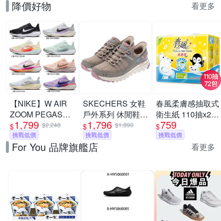
降價好物
看更多
【NIKE】W AIR
SKECHERS 女鞋
春風柔膚感抽取式
ZOOM PEGASUS
戶外系列 休閒鞋
衛生紙 110抽x24
1,799
1,796
759
41 慢跑鞋 休閒鞋
瞬穿舒適科技
包x3串/箱
$2,248
$1,890
$
$
$
運動鞋 走路鞋 日
挑戰低價
SUMMITS AT -
挑戰低價
挑戰低價
For You 品牌旗艦店
常穿搭 低筒 男女
180270TPMT
看更多
鞋 單一價