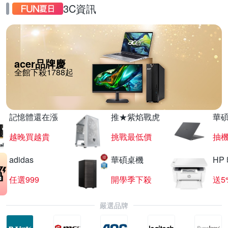
3C資訊
acer品牌慶
全館下殺1788起
記憶體還在漲
推★紫焰戰虎
華碩
越晚買越貴
挑戰最低價
抽
adidas
華碩桌機
HP
任選999
開學季下殺
送5
嚴選品牌