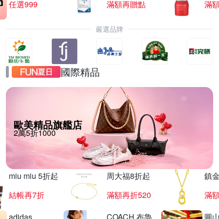
任選999
滿額再贈點
滿
嚴選品牌
國際精品
歐美精品旗艦店
2萬5折1000
miu miu 5折起
周大福8折起
鎮金
結帳再7折
滿額再折520
滿額
adidas
COACH 布魯
圓