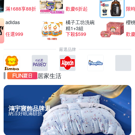
滿1688享88折
歡慶6折起
限
adidas
橘子工坊洗碗
櫻
精1+3組
任選999
下殺$599
歡慶
嚴選品牌
居家生活
鴻宇寢飾品牌週
納涼好眠滿額折