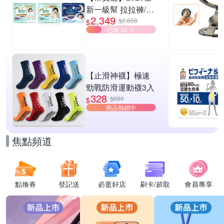
新一級幫 拉拉褲/黏
2,349
貼型/夜用褲型 多款
$2,858
$
已搶 22 ％
任選2箱
【止滑神襪】極速
勁戰防滑運動襪3入
328
$880
$
商品熱銷中
焦點頻道
點換券
登記送
必逛好店
刷卡/超取
會員專享