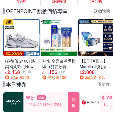
$999
$限時搶
滿額折
40%
OPENPOINT 點數回饋專區
活動說明
(券後價 2168) 熱
好來 全亮白深導極
【BRITA官方】
銷補貨款【New
煥白雙管牙膏
Marella 馬利拉濾
2,468
1,156
2,888
Balance】復古運
100gx2+全亮白深
水壺藍
$2,618
$1,236
$
$
$
滿額送200
滿額送100
滿額送10%
動鞋_中性_白銀
導藍光牙刷x2
3.5L+MXPRO12
_MR530SG-D楦
入去水垢濾芯(共
本日神券
看更多
13芯)
85折
$100
雙享
領
【艾瑪絲品牌券】滿580
【sat
取
享85折！
一件折$