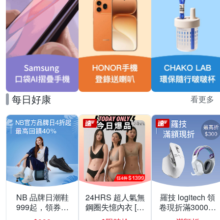
每日好康
看更多
NB 品牌日潮鞋
24HRS 超人氣無
羅技 logitech 領
999起，領券折
鋼圈失憶內衣 [熱
卷現折滿3000折
上折 最高回饋
銷好評]
300