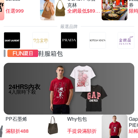
克林
券
任選999
全網最低$8999
限時
嚴選品牌
鞋服箱包
24HRS內衣
4入限時下殺
PP石墨烯
Why包包
Gap
PIE
滿額折488
手提袋滿額折
結帳