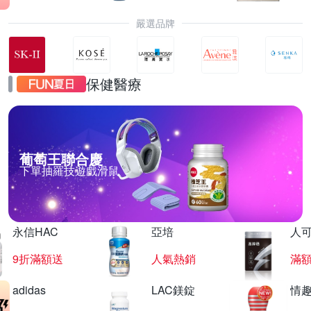
嚴選品牌
保健醫療
葡萄王聯合慶
下單抽羅技遊戲滑鼠
永信HAC
亞培
人
9折滿額送
人氣熱銷
滿
adidas
LAC鎂錠
情