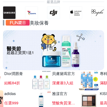
嚴選品牌
美妝保養
醫美節
超越正貨買1送1
Dior潤唇膏
貝膚黛瑪官方
專
結帳84折
潔膚液3入組
滿額
adidas
雅漾官方
KI
任選999
雙酸角質潔膚露
最高