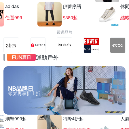
adidas
伊蕾序語
休
任選999
$380起
結帳
嚴選品牌
運動戶外
NB品牌日
領券再享折上折
潮鞋999起
特降4折起
人