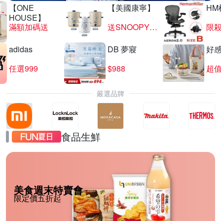
【ONE
【美國康寧】
HM
HOUSE】
滿額加碼送
送SNOOPY匙筷組
限殺
adidas
DB 夢寢
好
任選999
$988
超值
嚴選品牌
食品生鮮
美食週末特賣會
限定價五折起