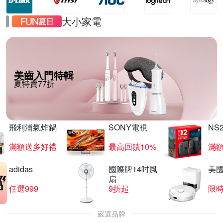
大小家電
美齒入門特輯
夏特賣77折
飛利浦氣炸鍋
SONY電視
NS
滿額送多好禮
最高回饋10%
滿
adidas
國際牌14吋風
美國i
扇
任選999
9折起
限
嚴選品牌